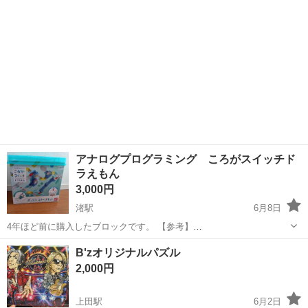
アナログプログラミング ころがスイッチド
ラえもん
3,000円
渚駅
6月8日
4年ほど前に購入したブロックです。 【参考】
https://toy.bandai.co.jp/ja/series/corogaswitch/doraemon/item/box_stag
長野
松本市
渚駅
パズル
B'zオリジナルパズル
e_kit/ 【購入時価格】8500円...
2,000円
上田駅
6月2日