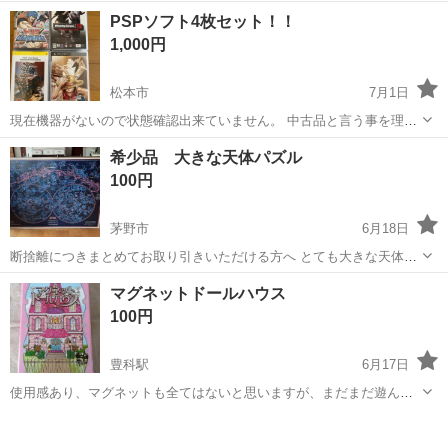
タ入力、タイピング(PC・パソコン・インターネット) <雇用形態> ア
アルバイト・パート
PSPソフト4枚セット！！
ルバイト・パート <給与> [ア・パ]時給1,270円～ 交通費:一部支給 日
1,000円
払いOK!/...
松本市
7月1日
現在機器がないので状態確認出来ていません。 中古品と言う事を理解
していただきます様お願い致します。 当方、喫煙者・ペットおりませ
長野
松本市
パズル
PSP
希少品 大きな天体パズル
ん。 イオンモール・コモ庄内•イオンモール付近での受け渡しでお願い
100円
します。 ノークレーム...
茅野市
6月18日
断捨離につきまとめてお取り引きいただける方へ とても大きな天体の
パズルです 縦88センチ 横117.5センチ
長野
茅野市
パズル
断捨離
マグネットドールハウス
100円
豊科駅
6月17日
使用感あり、マグネットも全てはないと思いますが、まだまだ遊んで
いただけるかと思います。 画像に映るものが全てです。
長野
安曇野市
豊科駅
パズル