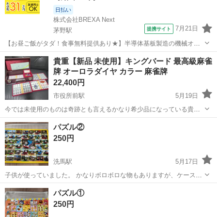
日払い
株式会社BREXA Next
7月21日
提携サイト
茅野駅
【お昼ご飯がタダ！食事無料提供あり★】半導体基板製造の機械オペ
レーターや検査作業！未経験活躍中★カップル＆友達同士の応募OK！
長野
茅野市
茅野駅
その他
貴重【新品 未使用】キングバード 最高級麻雀
赴任旅費会社負担★嬉しい無料送迎◎正社員登用制度あり！マイカー
牌 オーロラダイヤ カラー 麻雀牌
通勤OK！無料駐車場完備！《長野県茅...
22,400円
市役所前駅
5月19日
今では未使用のものは奇跡とも言えるかなり希少品になっている貴重
な 日本製 キングバード製 オーロラダイヤカラー の昭和レトロ な 麻
長野
長野市
市役所前駅
パズル
麻雀牌
パズル②
雀牌 です ◆ご注意下さい◆ こちら別サイトでも出品しており在庫切
250円
れの可能性もございます...
洗馬駅
5月17日
子供が使っていました。 かなりボロボロな物もありますが、ケース付
きでお譲りしますので処分は個々で判断ください。 パズル①もありま
長野
東筑摩郡
洗馬駅
パズル
ボロボロ
パズル①
す。まとめての取引歓迎です！
250円