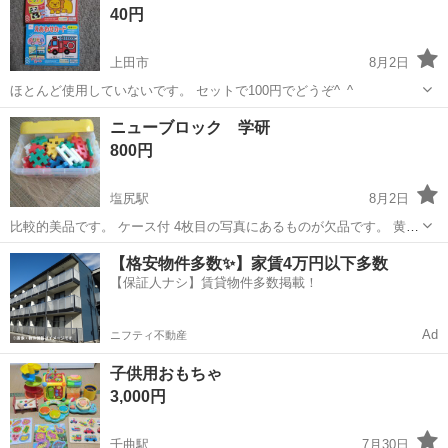
40円
上田市
8月2日
ほとんど使用していないです。 セットで100円でどうぞ^_^
長野
上田市
パズル
カード
ニューブロック 学研
800円
塩尻駅
8月2日
比較的美品です。 ケース付 4枚目の写真にあるものが欠品です。 黄色
いブロック 2つ欠品 白いブロック 2つ欠品 白い棒 1つ欠品
長野
塩尻市
塩尻駅
パズル
【格安物件多数✨】家賃4万円以下多数
緑の棒 1つ欠品 羊のブロック なし
【保証人ナシ】賃貸物件多数掲載！
Ad
ニフティ不動産
子供用おもちゃ
3,000円
千曲駅
7月30日