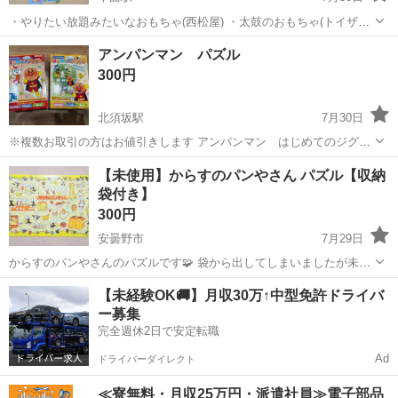
・やりたい放題みたいなおもちゃ(西松屋) ・太鼓のおもちゃ(トイザら
ス) ↑一部絵柄剥げあり ・ハンドルのおもちゃ(西松屋) ・カラカラ積み
長野
千曲市
千曲駅
パズル
アンパンマン パズル
木(西松屋) ↑外袋のチャック破損 ・くるくるボールコースター(トイザ
300円
らス) ・トン...
北須坂駅
7月30日
※複数お取引の方はお値引きします アンパンマン はじめてのジグソ
ーパズル ステップ1、ステップ3 アンパンマンのパズル2種類です。 箱
長野
須坂市
北須坂駅
パズル
【未使用】からすのパンやさん パズル【収納
にややダメージあります。 ピースは比較的綺麗かと思います。全て揃
袋付き】
っています。 引き渡...
300円
安曇野市
7月29日
からすのパンやさんのパズルです🧩 袋から出してしまいましたが未使
用品です。 サイズは26×37.5cm、ピース数は48ピースです。 写真４枚
長野
安曇野市
パズル
【未経験OK🚚】月収30万↑中型免許ドライバ
目の収納袋もお付けします。 飾ってもとてもかわいい柄のパズルで
ー募集
す、ぜひいかがでしょ...
完全週休2日で安定転職
Ad
ドライバーダイレクト
≪寮無料・月収25万円・派遣社員≫電子部品