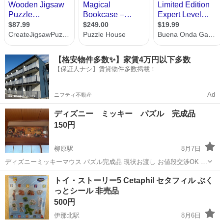
【格安物件多数✨】家賃4万円以下多数
【保証人ナシ】賃貸物件多数掲載！
Ad
ニフティ不動産
ディズニー ミッキー パズル 完成品
150円
柳原駅
8月7日
ディズニーミッキーマウス パズル完成品 現状お渡し お値段交渉OK *
引き取り場所：長野市市内 * 引き取り時期：2026.8.10-16 よろしくお
長野
長野市
柳原駅
パズル
ミッキー
トイ・ストーリー5 Cetaphil セタフィル ぷく
願いします。
っとシール 非売品
500円
伊那北駅
8月6日