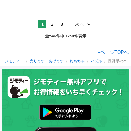
1
2
3
...
次へ
全546件中 1-50件表示
ページTOPへ
ジモティー
売ります・あげます
おもちゃ
パズル
長野県のパズ