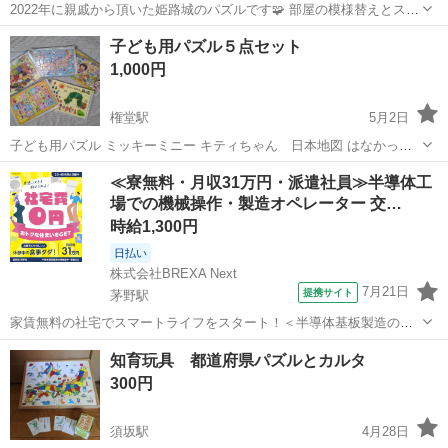
2022年に親戚から頂いた姫路城のパズルです🧩 部屋の模様替えとスペ
ースの関係で、大事にしてくれる方にお譲りしたいです。 壁にかけら
長野
長野市
村山駅
パズル
額縁
子ども用パズル５点セット
れるように紐がつけてあります。 貰ってから時間経っていて、パズル
1,000円
に膨らみ等出てきてしまってい...
権堂駅
5月2日
子ども用パズル ミッキーミニー キティちゃん 日本地図 はなかっぱ
アンパンマン ABC はらぺこあおむし 100均のジッパーケースもお付
長野
長野市
権堂駅
パズル
子ども
≪寮無料・月収31万円・派遣社員≫半導体工
けします。 子どもが使っていたものですので、傷や汚れはあります。
場での機械操作・製造オペレーター 交…
時給1,300円
日払い
株式会社BREXA Next
7月21日
提携サイト
茅野駅
家賃無料の社宅でスマートライフをスタート！＜半導体基板製造の機
械操作・検査＞ランチ代もかからないオトクな職場◎／稼ぎもしっか
長野
茅野市
茅野駅
その他
知育玩具 都道府県パズルとカルタ
り！月収例31万円／長野県茅野市 半導体基板の製造・検査 クリーンル
300円
ーム内で、半導体基板の製造や検...
須坂駅
4月28日