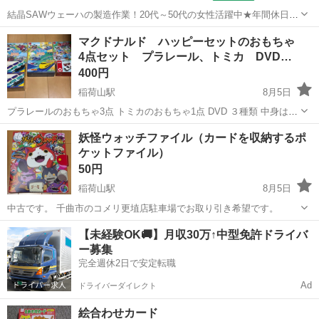
結晶SAWウェーハの製造作業！20代～50代の女性活躍中★年間休日
120日＆土日祝休み！クリーンルーム内でのお仕事！日払い制度利用可
山梨
国母駅
その他
マクドナルド ハッピーセットのおもちゃ
◎正社員登用制度あり！マイカー通勤可！《山梨県中巨摩郡昭和町》
4点セット プラレール、トミカ DVD…
人気の工場のお仕事 ◇結晶...
400円
稲荷山駅
8月5日
プラレールのおもちゃ3点 トミカのおもちゃ1点 DVD ３種類 中身は開
けてのお楽しみ。（ダブりはありません） 千曲市のコメリ更埴店駐車
長野
千曲市
稲荷山駅
パズル
プラレール
妖怪ウォッチファイル（カードを収納するポ
場でお取り引き希望です。
ケットファイル）
50円
稲荷山駅
8月5日
中古です。 千曲市のコメリ更埴店駐車場でお取り引き希望です。
長野
千曲市
稲荷山駅
パズル
妖怪ウォッチ
【未経験OK🚚】月収30万↑中型免許ドライバ
ー募集
完全週休2日で安定転職
Ad
ドライバーダイレクト
絵合わせカード