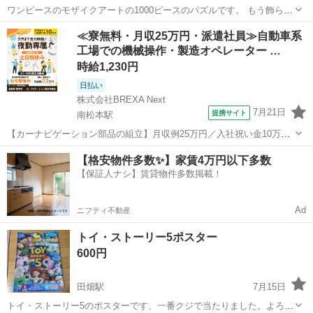
ワンピースのモザイクアートの1000ピースのパズルです。 もう飾らな
いため、お譲りいたします。 フレームもワンピースのキャラクターで
長野
松本市
南松本駅
パズル
≪寮無料・月収25万円・派遣社員≫自動車系
す。
工場での機械操作・製造オペレーター …
時給1,230円
日払い
株式会社BREXA Next
7月21日
提携サイト
南松本駅
【カーナビゲーション部品の組立】月収例25万円／入社祝い金10万
円！／うれしい土日祝休み★年間休日125日／稼げる夜勤専属！日払い
長野
松本市
南松本駅
その他
【格安物件多数✨】家賃4万円以下多数
OK！ 人気の工場のお仕事 ◇カーナビゲーション部品の組立◇ ■ 業務
【保証人ナシ】賃貸物件多数掲載！
内容 車載用カーナビゲ...
Ad
ニフティ不動産
トイ・ストーリー5ポスター
600円
田畑駅
7月15日
トイ・ストーリー5のポスターです、一番クジで当たりました。よろし