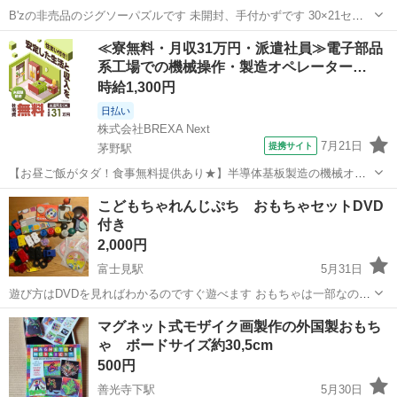
B'zの非売品のジグソーパズルです 未開封、手付かずです 30×21セン
チほど。
長野
上田市
上田駅
パズル
≪寮無料・月収31万円・派遣社員≫電子部品
系工場での機械操作・製造オペレーター…
時給1,300円
日払い
株式会社BREXA Next
7月21日
提携サイト
茅野駅
【お昼ご飯がタダ！食事無料提供あり★】半導体基板製造の機械オペ
レーターや検査作業！未経験活躍中★カップル＆友達同士の応募OK！
長野
茅野市
茅野駅
その他
こどもちゃれんじぷち おもちゃセットDVD
赴任旅費会社負担★嬉しい無料送迎◎正社員登用制度あり！マイカー
付き
通勤OK！無料駐車場完備！《長野県茅...
2,000円
富士見駅
5月31日
遊び方はDVDを見ればわかるのですぐ遊べます おもちゃは一部なので
DVDにないものもありますがご了承ください 除菌シートで拭いてお渡
長野
諏訪郡
富士見駅
パズル
DVD
マグネット式モザイク画製作の外国製おもち
ししますがあくまで子供が使っていたものなので小傷、多少の汚れは
ゃ ボードサイズ約30,5cm
あります 富士見町図書館の駐...
500円
善光寺下駅
5月30日