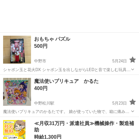
長野
上田市
寺下駅
パズル
新品
待ち合わせ、現状渡し、現金取引、ノークレーム、ノーリターンでお
願いします。
おもちゃ パズル
500円
中野市
5月24日
シャボン玉と花火DX シャボン玉を出しながらLEDと音で楽しむ玩具で
す。 夏にピッタリの玩具かと思いますのでお子様といかがでしょう
長野
中野市
パズル
シャボン玉
魔法使いプリキュア かるた
か？ 動作確認の為一度使用しました。 動作に問題はありません。 お
400円
取引は中野市のスーパー•...
中野松川駅
5月23日
魔法使いプリキュアのかるたです。 娘が使っていた物で、箱に痛みは
有りますが中身は美品かと思います。
長野
中野市
中野松川駅
パズル
魔法使いプリキュア
≪月収31万円・派遣社員≫機械操作・製造補
助
時給1,300円