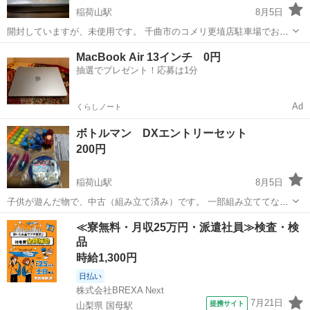
稲荷山駅
8月5日
開封していますが、未使用です。 千曲市のコメリ更埴店駐車場でお取
り引き希望です。
長野
千曲市
稲荷山駅
パズル
遊戯王
MacBook Air 13インチ 0円
抽選でプレゼント！応募は1分
Ad
くらしノート
ボトルマン DXエントリーセット
200円
稲荷山駅
8月5日
子供が遊んだ物で、中古（組み立て済み）です。 一部組み立ててない
パーツもあります。 全て揃っているか分かりませんが、遊べます。 ペ
長野
千曲市
稲荷山駅
パズル
コメリ
≪寮無料・月収25万円・派遣社員≫検査・検
ットボトルのキャップを飛ばして、的に当てたりして遊ぶ物です。 千
品
曲市のコメリ更埴店駐車場に...
時給1,300円
日払い
株式会社BREXA Next
7月21日
提携サイト
山梨県 国母駅