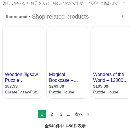
楽しく学べる！ お子さんと一緒にいかがですか！ パズルは色あせがあ
ります。ご了解いただける方。
長野
須坂市
須坂駅
パズル
カルタ
1
2
3
...
次へ
全546件中 1-50件表示