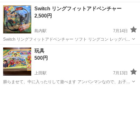
かったらお譲りします。値引きも少しできます。
長野
伊那市
田畑駅
パズル
ストーリー
Switch リングフィットアドベンチャー
2,500円
島内駅
7月14日
Switch リングフィットアドベンチャー ソフト リングコン レッグバン
ド すべてあります。
長野
安曇野市
島内駅
パズル
玩具
500円
上田駅
7月13日
膨らませて、中に入ったりして遊べます アンパンマンなので、お子さ
んも喜ぶかと。
長野
上田市
上田駅
パズル
玩具