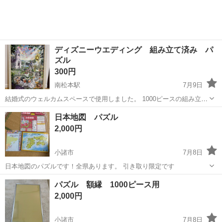
ディズニーウエディング 組み立て済み パ
ズル
300円
南松本駅
7月9日
結婚式のウェルカムスペースで使用しました。 1000ピースの組み立て
済みパズルとフレームのセットです。 もう飾らないため、お譲りいた
長野
松本市
南松本駅
パズル
ウエディング
日本地図 パズル
します。 フレームもディズニーキャラクターです。
2,000円
小諸市
7月8日
日本地図のパズルです！全県あります。 引き取り限定です
長野
小諸市
パズル
パズル 額縁 1000ピース用
2,000円
小諸市
7月8日