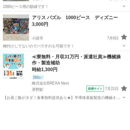
1000ピース用の額縁です！
長野
小諸市
パズル
額縁
アリス パズル 1000ピース ディズニー
3,000円
小諸市
7月8日
糊付けしてないのでバラすのも可能です！
長野
小諸市
パズル
ピース
≪寮無料・月収31万円・派遣社員≫機械操
作・製造補助
時給1,300円
日払い
株式会社BREXA Next
7月21日
提携サイト
茅野駅
【お昼ご飯がタダ！食事無料提供あり★】半導体基板製造の機械オペ
レーターや検査作業！未経験活躍中★カップル＆友達同士の応募OK！
長野
茅野市
茅野駅
その他
赴任旅費会社負担★嬉しい無料送迎◎正社員登用制度あり！マイカー
通勤OK！無料駐車場完備！《長野県茅...