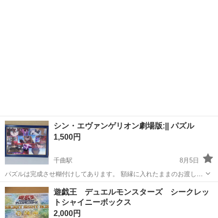
シン・エヴァンゲリオン劇場版:|| パズル
1,500円
千曲駅
8月5日
パズルは完成させ糊付けしてあります。 額縁に入れたままのお渡しで
す。 パズルも額縁もおもちゃ屋のパズルコーナーで買いました。 額縁
長野
千曲市
千曲駅
パズル
遊戯王 デュエルモンスターズ シークレッ
の大きさは縦30、横42です。 額縁側面や角等にスレ、剥がれ、欠け、
トシャイニーボックス
傷などあります。 裏の厚紙...
2,000円