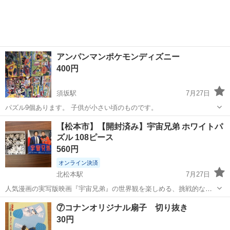
アンパンマンポケモンディズニー
400円
須坂駅
7月27日
パズル9個あります。 子供が小さい頃のものです。
長野
須坂市
須坂駅
パズル
【松本市】【開封済み】宇宙兄弟 ホワイトパ
ズル 108ピース
560円
オンライン決済
北松本駅
7月27日
人気漫画の実写版映画『宇宙兄弟』の世界観を楽しめる、挑戦的なホ
ワイトパズルです。 絵柄のない真っ白なピースで構成されており、視
長野
松本市
北松本駅
パズル
宇宙兄弟
⑦コナンオリジナル扇子 切り抜き
覚的なヒントが一切ないため、集中力と忍耐力が試される高難易度！
30円
完成後には、宇宙をテーマにした...