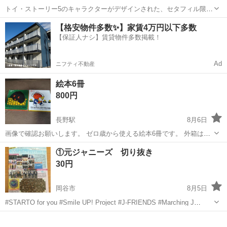
トイ・ストーリー5のキャラクターがデザインされた、セタフィル限定
の立体的なステッカーセットです。 - キャラクター: トイ・ストーリー
長野
伊那市
伊那北駅
パズル
【格安物件多数✨】家賃4万円以下多数
5 - コラボレーション: セタフィル (Cetaphil) - 状態: 非売品 ご覧...
【保証人ナシ】賃貸物件多数掲載！
Ad
ニフティ不動産
絵本6冊
800円
長野駅
8月6日
画像で確認お願いします。 ゼロ歳から使える絵本6冊です。 外箱はス
レや汚れあり。中身は汚れないです。 定価は4200円です！
長野
長野市
長野駅
パズル
画像
①元ジャニーズ 切り抜き
30円
岡谷市
8月5日
#STARTO for you #SmiIe UP! Project #J-FRIENDS #Marching J
#Snow Man #なにわ男子 #Six TONES #Kis-My-Ft2 Travis Japan ...
長野
岡谷市
パズル
なにわ男子