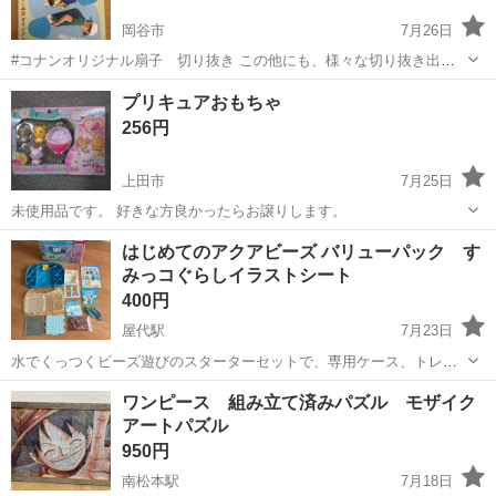
岡谷市
7月26日
#コナンオリジナル扇子 切り抜き この他にも、様々な切り抜き出品
しております。 おまとめ値引きも承りますので、お気軽にお声掛けく
長野
岡谷市
パズル
切り抜き
プリキュアおもちゃ
ださい。
256円
上田市
7月25日
未使用品です。 好きな方良かったらお譲りします。
長野
上田市
パズル
プリキュア
はじめてのアクアビーズ バリューパック す
みっコぐらしイラストシート
400円
屋代駅
7月23日
水でくっつくビーズ遊びのスターターセットで、専用ケース、トレ
イ、ツール、図案が揃っておりすぐに作品作りが楽しめます。 画像に
長野
千曲市
屋代駅
パズル
ワンピース 組み立て済みパズル モザイク
あるものになります。 - 商品名: はじめてのアクアビーズ バリューパ
アートパズル
ック - セット内容: 専用ケ...
950円
南松本駅
7月18日