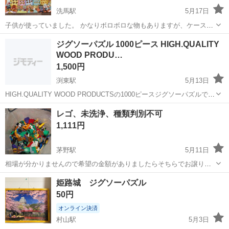
洗馬駅
5月17日
子供が使っていました。 かなりボロボロな物もありますが、ケース付
きでお譲りしますので処分は個々で判断ください。 パズル②もありま
長野
東筑摩郡
洗馬駅
パズル
ボロボロ
ジグソーパズル 1000ピース HIGH.QUALITY
す。まとめての取引歓迎です！
WOOD PRODU…
1,500円
渕東駅
5月13日
HIGH.QUALITY WOOD PRODUCTSの1000ピースジグソーパズルで
す。 未開封の新品で、パッケージに目立った傷や汚れはありません。
長野
松本市
渕東駅
パズル
ピース
レゴ、未洗浄、種類判別不可
完成サイズは750x500mmです。 【ピース数】1000ピース 【完成...
1,111円
茅野駅
5月11日
相場が分かりませんので希望の金額がありましたらそちらでお譲りし
たいです。 子供が使ってたものなので神経質な方はご遠慮ください。
長野
茅野市
茅野駅
パズル
種類
姫路城 ジグソーパズル
無いパーツなどあると思いますが確認できないので了承いただける方
50円
でお願いします。
オンライン決済
村山駅
5月3日