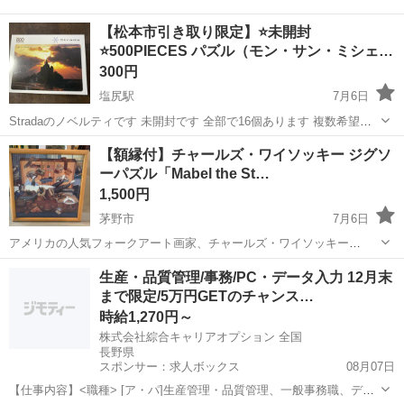
【松本市引き取り限定】⭐未開封
⭐500PIECES パズル（モン・サン・ミシェ…
300円
塩尻駅
7月6日
Stradaのノベルティです 未開封です 全部で16個あります 複数希望の
方は数量をお願い致します 受付終了していない物はまだ御座いますの
長野
東筑摩郡
塩尻駅
パズル
大型
​【額縁付】チャールズ・ワイソッキー ジグソ
で出品一覧から過去の商品もご覧ください 【状態】 中古品…簡易清掃
ーパズル「Mabel the St…
のみとなりますの...
1,500円
茅野市
7月6日
アメリカの人気フォークアート画家、チャールズ・ワイソッキー
（Charles Wysocki）の『Mabel the Stowaway（メイベルの密航
長野
茅野市
パズル
ジグソーパズル
生産・品質管理/事務/PC・データ入力 12月末
者）』のジグソーパズル（完成品）です。 41cm角で、お部屋に飾り
まで限定/5万円GETのチャンス…
やすいサ...
時給1,270円～
株式会社綜合キャリアオプション 全国
長野県
スポンサー：求人ボックス
08月07日
【仕事内容】<職種> [ア・パ]生産管理・品質管理、一般事務職、デー