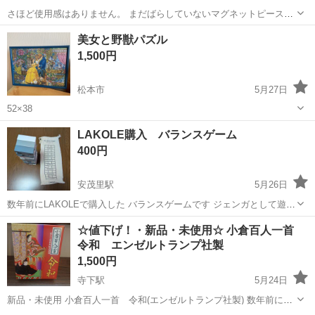
さほど使用感はありません。 まだばらしていないマグネットピースも
多くあります。 直接引き取りにて、お願いいたします。
長野
長野市
善光寺下駅
パズル
マグネット
美女と野獣パズル
1,500円
松本市
5月27日
52×38
長野
松本市
パズル
LAKOLE購入 バランスゲーム
400円
安茂里駅
5月26日
数年前にLAKOLEで購入した バランスゲームです ジェンガとして遊べ
ます 2、3回遊びました おしゃれな色味なので、インテリアにもなりま
長野
長野市
安茂里駅
パズル
LAKOLE
☆値下げ！・新品・未使用☆ 小倉百人一首
す 袋は白なので少し汚れがあります 【希望取引場所】長野市 セブン
令和 エンゼルトランプ社製
イレ...
1,500円
寺下駅
5月24日
新品・未使用 小倉百人一首 令和(エンゼルトランプ社製) 数年前に購
入しましたが、結局一度も使わず自宅保管していました。 上田市内で