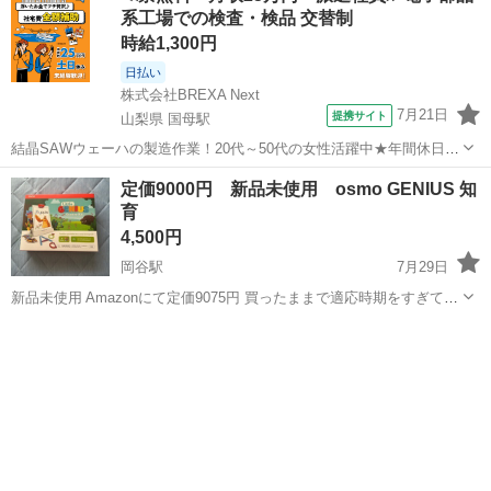
系工場での検査・検品 交替制
時給1,300円
日払い
株式会社BREXA Next
7月21日
提携サイト
山梨県 国母駅
結晶SAWウェーハの製造作業！20代～50代の女性活躍中★年間休日
120日＆土日祝休み！クリーンルーム内でのお仕事！日払い制度利用可
山梨
国母駅
その他
定価9000円 新品未使用 osmo GENIUS 知
◎正社員登用制度あり！マイカー通勤可！《山梨県中巨摩郡昭和町》
育
人気の工場のお仕事 ◇結晶...
4,500円
岡谷駅
7月29日
新品未使用 Amazonにて定価9075円 買ったままで適応時期をすぎてし
まったので出品します iPadを使って手元でリアルプレイでき知育玩具
長野
岡谷市
岡谷駅
パズル
Amazon
として有名です 複数購入の場合、お値下げしますのでお声がけくださ
い 以下引...