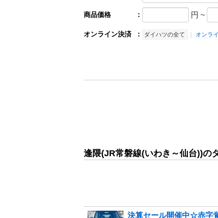
商品価格
：
円
~
オンライン決済
：
ダイハツの全て
オンラ
逢隈(JR常磐線(いわき～仙台))
決算セール開催中☆赤字覚