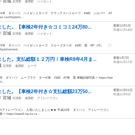
2年
宮城
亘理郡
逢隈駅
ハイゼット
平成24年 ダイハツ ハイゼットカーゴ デラックスハイルーフ 4WD シルバー AT
com/hp/pho...
更新12月1日
た。【車検2年付き☆コミコミ24万80...
作成11月19日
3年
宮城
亘理郡
逢隈駅
ハイゼット
平成25年 ダイハツ ハイゼットカーゴ クルーズターボ 4WD 黒 MT（I5） 〇
/phoenixd...
更新1月7日
した。支払総額１２万円！車検R8年4月ま...
作成11月17日
城
亘理郡
逢隈駅
ムーヴ
 ダイハツ ムーブラテ ターボ車 2WD AT車 黒 車輌詳細写真⇒ https://ww
...
更新11月21日
た。【車検2年付き☆支払総額23万50...
作成11月5日
2年
宮城
亘理郡
逢隈駅
アトレーワゴン
のアトレーワゴン、入荷いたしました★★ 平成24年 ダイハツ アトレーワゴン
s://www3.hp-ez.co...