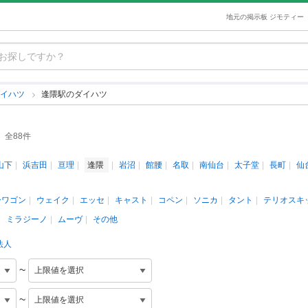
地元の掲示板 ジモティー
ダイハツ
逢隈駅のダイハツ
全88件
山下
浜吉田
亘理
逢隈
岩沼
館腰
名取
南仙台
太子堂
長町
仙
ーワゴン
ウェイク
エッセ
キャスト
コペン
ソニカ
タント
テリオスキ
ミラジーノ
ムーヴ
その他
法人
~
~