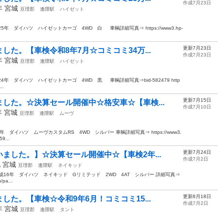
作成7月23日
3年
宮城
亘理郡
逢隈駅
ハイゼット
5年 ダイハツ ハイゼットカーゴ 4WD 白 車輌詳細写真⇒ https://www3.hp-
更新7月23日
た。【車検令和8年7月☆コミコミ34万...
作成7月23日
2年
宮城
亘理郡
逢隈駅
ハイゼット
24年 ダイハツ ハイゼットカーゴ 4WD 黒 車輌詳細写真⇒bid-582479 http
..
更新7月15日
した。☆決算セール開催中☆格安車☆【車検...
作成7月10日
年
宮城
亘理郡
逢隈駅
ムーヴ
ダイハツ ムーヴカスタムRS 4WD シルバー 車輌詳細写真⇒ https://www3.
9...
更新7月24日
ました。】☆決算セール開催中☆【車検2年...
作成7月2日
他
宮城
亘理郡
逢隈駅
ネイキッド
16年 ダイハツ ネイキッド Gリミテッド 2WD 4AT シルバー 詳細写真⇒
/pa...
更新8月18日
た。【車検☆令和9年6月！コミコミ15...
作成7月2日
7年
宮城
亘理郡
逢隈駅
タント