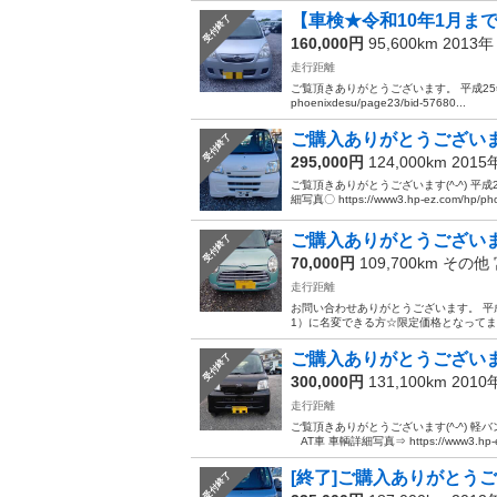
【車検★令和10年1月まで！
受付終了
160,000円
95,600km 2013
走行距離
ご覧頂きありがとうございます。 平成25年 ダイ
phoenixdesu/page23/bid-57680...
ご購入ありがとうございまし
受付終了
295,000円
124,000km 201
ご覧頂きありがとうございます(^-^) 
細写真〇 https://www3.hp-ez.com/hp/pho
ご購入ありがとうございま
受付終了
70,000円
109,700km その他
走行距離
お問い合わせありがとうございます。 平成
1）に名変できる方☆限定価格となってます！ 車
ご購入ありがとうございま
受付終了
300,000円
131,100km 201
走行距離
ご覧頂きありがとうございます(^-^) 
AT車 車輌詳細写真⇒ https://www3.hp-ez.
[終了]ご購入ありがとうご
受付終了