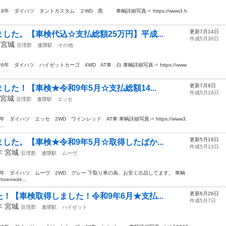
19年 ダイハツ タントカスタム ２WD 黒 車輌詳細写真⇒ https://www3.h
更新7月14日
した。【車検代込☆支払総額25万円】平成...
作成5月30日
年
宮城
亘理郡
逢隈駅
その他
6年 ダイハツ ハイゼットカーゴ 4WD AT車 白 車輌詳細写真⇒ https://www
更新7月8日
た！【車検★令和9年5月☆支払総額14...
作成5月16日
宮城
亘理郡
逢隈駅
エッセ
ダイハツ エッセ 2WD ワインレッド AT車 車輌詳細写真⇒ https://www3.
..
更新5月16日
した。【車検★令和9年5月☆取得したばか...
作成5月13日
0年
宮城
亘理郡
逢隈駅
ムーヴ
2年 ダイハツ ムーヴ 2WD グレー 下取り車の為、お安く出品してます。 車輌
oenixde...
更新6月26日
！【車検取得しました！令和9年6月★支払...
作成5月7日
0年
宮城
亘理郡
逢隈駅
ハイゼット