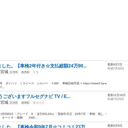
更新8月7日
た。【車検2年付き☆支払総額24万90...
作成7月30日
年
宮城
亘理郡
逢隈駅
ミラ
ダイハツ ミライース シルバー ４WD 車輌詳細写真⇒ https://www3.hp-e
7...
更新12月16日
ざいますフルセグナビ TV / E...
作成7月25日
年
宮城
亘理郡
逢隈駅
ダイハツ
0559810 ・グレード X ・走行66144㎞ ・登録年月日 24年7月 ・車検 無し ・
トマ ・駆動 2WD ...
更新9月9日
た。【車検令和9年7月☆コミコミ23万...