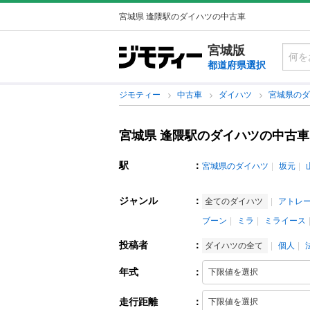
宮城県 逢隈駅のダイハツの中古車
宮城版
都道府県選択
ジモティー
中古車
ダイハツ
宮城県の
宮城県 逢隈駅のダイハツの中古車
駅
：
宮城県のダイハツ
坂元
ジャンル
：
全てのダイハツ
アトレ
ブーン
ミラ
ミライース
投稿者
：
ダイハツの全て
個人
年式
：
走行距離
：