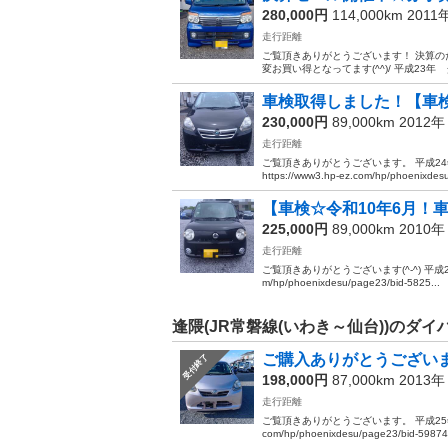
280,000円
114,000km 2011
走行距離
ご覧頂きありがとうございます！ 決算の
変お買い得となってます(^^)/ 平成23
車検取得しました！【車検☆
230,000円
89,000km 2012
走行距離
ご覧頂きありがとうございます。 平成2
https://www3.hp-ez.com/hp/phoenixdesu
【車検☆令和10年6月！車検取
225,000円
89,000km 2010
走行距離
ご覧頂きありがとうございます(^-^) 平成2
m/hp/phoenixdesu/page23/bid-5825...
逢隈(JR常磐線(いわき～仙台))のダ
ご購入ありがとうございまし
受付終了
198,000円
87,000km 2013
走行距離
ご覧頂きありがとうございます。 平成25年 
com/hp/phoenixdesu/page23/bid-598742