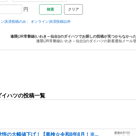
円
クリア
イン決済投稿のみ
オンライン決済投稿以外
逢隈(JR常磐線(いわき～仙台))のダイハツでお探しの投稿が見つからなかっ
逢隈(JR常磐線(いわき～仙台))のダイハツの新着通知メール
のダイハツの投稿一覧
更新8月7日
悟の大幅値下げ！【車検☆令和8年8月！※...