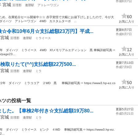
作成8月7日
年
宮城
亘理郡
逢隈駅
アトレーワゴン
60
ため、在庫処分セール開催中☆☆ 赤字覚悟で大幅にお値下げしましたので、今が大
年 ダイハツ アトレーワゴン 4WD カスタムターボ ...
お気に入り
更新8月7日
令和10年6月☆支払総額23万円】平成...
作成8月7日
年
宮城
亘理郡
逢隈駅
ミライース
12
4年 ダイハツ ミライース 4WD Xfメモリアルエディション 黒 車輌詳細写真⇒
/page23...
お気に入り
更新7月13日
りたて(^^)支払総額22万500...
作成7月9日
年
宮城
亘理郡
逢隈駅
ミラ
50
2年 ダイハツ ミラココア ２WD 黒 車輌詳細写真⇒ https://www3.hp-ez.co
お気に入り
イハツの投稿一覧
更新5月27日
た。【車検2年付き☆支払総額19万80...
作成5月21日
年
宮城
亘理郡
逢隈駅
ミラ
ダイハツ ミライース ピンク ４WD 車輌詳細写真⇒ https://www3.hp-ez.
...