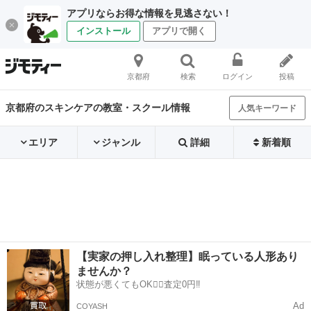
アプリならお得な情報を見逃さない！
インストール
アプリで開く
京都府
検索
ログイン
投稿
京都府のスキンケアの教室・スクール情報
人気キーワード
エリア
ジャンル
詳細
新着順
【実家の押し入れ整理】眠っている人形あり
ませんか？
状態が悪くてもOK🙆‍♀️査定0円‼️
Ad
COYASH