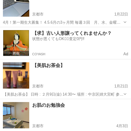
京都市
1月22日
4月！第一期生大募集！ 4.5.6月の3ヶ月間 毎週３回 月、水、金曜
日 21:00〜 参加費 : 36,000円 3ヶ月間、週３回みっちりと zoomを
京都
京都市
スキンケア
クレンジング
【求】古い人形譲ってくれませんか？
使ってみんなで夜のお手入れをします。 今までアドバイス...
状態が悪くてもOK🙆‍♀️査定0円‼️
Ad
COYASH
【美肌お茶会】
京都市
1月21日
【美肌お茶会】 日時 : ２月9日(金) 14:30〜 場所 : 中京区姉大宮町 参加
費 : 1000円 おうちサロンでの お茶をしながらゆっくりと 皮膚のしく
京都
京都市
スキンケア
お茶会
お肌のお勉強会
み 正しいお肌のお手入れ なぜ肌トラブルになるのか？な...
京都市
4月3日