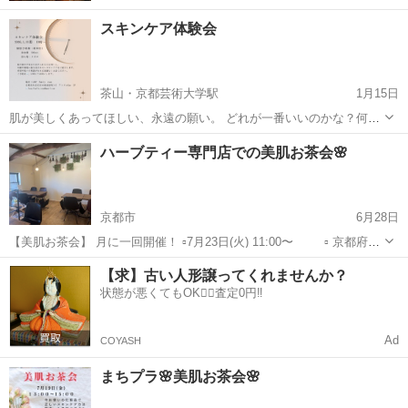
スキンケア体験会
茶山・京都芸術大学駅
1月15日
肌が美しくあってほしい、永遠の願い。 どれが一番いいのかな？何か
他にした方がいいのかな、などお悩みはありませんか？ 健康管理士が
京都
京都市
茶山・京都芸術大学駅
スキンケア
美肌
ハーブティー専門店での美肌お茶会🌸
いくつになっても振り回されない美肌作りをアドバイスさせていただ
きます！ 個別予約制ですので...
京都市
6月28日
【美肌お茶会】 月に一回開催！ ▫️7月23日(火) 11:00〜 ▫️ 京都府向
日市向日町南山12-3 ハーブティーカフェ 心葉 ▫️1,500円(ハーブテ
京都
京都市
スキンケア
ハーブティー
【求】古い人形譲ってくれませんか？
ィー付) 美味しくてとっても飲みやすいハーブテ...
状態が悪くてもOK🙆‍♀️査定0円‼️
Ad
COYASH
まちプラ🌸美肌お茶会🌸