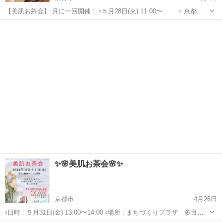
【美肌お茶会】 月に一回開催！ ▫️５月28日(火) 11:00〜 ▫️ 京都府
向日市向日町南山12-3 ハーブティーカフェ 心葉 ▫️1,500円(ハーブ
京都
京都市
スキンケア
ハーブティー
ティー付) ▫️定員３名様 美味しくてとって...
✨🌸美肌お茶会🌸✨
京都市
4月26日
▫️日時 : ５月31日(金) 13:00〜14:00 ▫️場所 : まちづくりプラザ 多目的