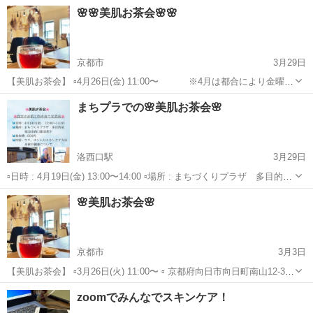
室 阪急洛西口高架下 ▫️参加費 : 500円 ▫️内容 : 楽しく何気ない普
京都
京都市
スキンケア
お茶会
🌸🌸美肌お茶会🌸🌸
段のお話をしながら 笑って笑ってス...
京都市
3月29日
【美肌お茶会】 ▫️4月26日(金) 11:00〜 ※4月は都合により金曜日
になりました。 ▫️ 京都府向日市向日町南山12-3 ハーブティーカフ
京都
京都市
スキンケア
ハーブティー
まちプラでの🌸美肌お茶会🌸
ェ 心葉 ▫️1,500円(ハーブティー付) ▫️定員３名様...
洛西口駅
3月29日
▫️日時 : 4月19日(金) 13:00〜14:00 ▫️場所 : まちづくりプラザ 多目的室
阪急洛西口高架下 ▫️参加費 : 500円 ▫️内容 : 楽しく何気ない普段
京都
京都市
洛西口駅
スキンケア
お茶会
🌸美肌お茶会🌸
のお話をしながら 笑って笑ってス...
京都市
3月3日
【美肌お茶会】 ▫️3月26日(火) 11:00〜 ▫️ 京都府向日市向日町南山12-3
ハーブティーカフェ 心葉 ▫️1,500円(ハーブティー付) ▫️定員３名様
京都
京都市
スキンケア
ハーブティー
zoomでみんなでスキンケア！
毎月一回、第4火曜日開催しています。 美...