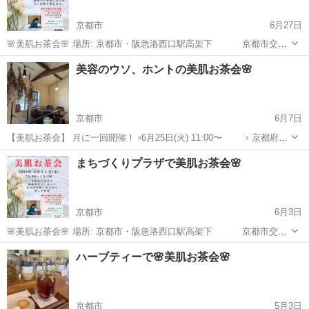
京都市
6月27日
🌸美肌お茶会🌸 場所: 京都市・阪急洛西口駅高架下 京都市交流
促進・まちづくりプラザ (多目的室) 日時:7月19日(金) 13:00〜
京都
京都市
スキンケア
お茶会
美容のウソ、ホントの美肌お茶会🌸
15:00 参加費:500円 毎月一回の「まちづくりプラザ」で...
京都市
6月7日
【美肌お茶会】 月に一回開催！ ▫️6月25日(火) 11:00〜 ▫️ 京都府向
日市向日町南山12-3 ハーブティーカフェ 心葉 ▫️1,500円(ハーブテ
京都
京都市
スキンケア
ハーブティー
まちづくりプラザで美肌お茶会🌸
ィー付) 残り2名さまになっております。 美...
京都市
6月3日
🌸美肌お茶会🌸 場所: 京都市・阪急洛西口駅高架下 京都市交流
促進・まちづくりプラザ (多目的室) 日時:6月21日(金) 13:00〜
京都
京都市
スキンケア
お茶会
ハーブティーで🌸美肌お茶会🌸
15:00 参加費:500円 毎月一回の「まちづくりプラザ」で...
京都市
5月3日