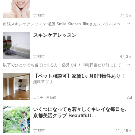
る...
京都市
7月1日
出張スキンケアレッスン 場所 Smile Kitchen Jikuさんレンタルスペー
ス2階 7月10日水曜日 10時半から15時 約90分1,000円（税込)プライベ
京都
京都市
スキンケア
スキンケアレッスン
ートレッスン 完全予約制 女性限定 1日が始まる朝と1日が...
京都市
4月3日
以下でひとつでも当てはまる方！必見です！ ☑️毎日当たり前にしてい
るスキンケアにレッスンが必要なの？と思っている ☑️何を使っても肌
京都
京都市
スキンケア
【ペット相談可】家賃1ヶ月0円物件あり！
の調子がイマイチな時がある ☑️皮膚科の薬を使っている ☑️化粧品にお
無料アプリ
金をかけたくな...
Ad
ニフティ不動産
いくつになっても若々しくキレイな毎日を♩
京都美活クラブ-Beautiful L…
京都市
11月19日