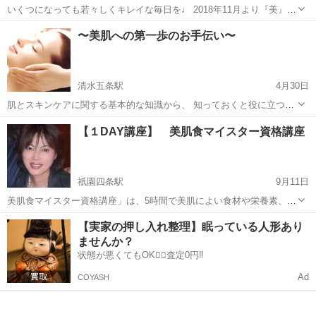
いくつになっても若々しくキレイな毎日を♩ 2018年11月より『美』と
『健康』をテーマとしたコミュニティーサークル 『京都美活クラブ』
京都
京都市
スキンケア
クラブ
〜美肌への第一歩のお手伝い〜
を立ち上げます♩ 定期的な交流を通じて美意識を健康意識を上げる活
動を行なっていけた...
清水五条駅
4月30日
肌とスキンケアに関する基本的な知識から、 知っておくと役に立つ情
報をご紹介。 ＊個人レッスン 2h ¥3,500〜 <<スキンケア講座>> お肌
京都
京都市
清水五条駅
スキンケア
美肌
【１DAY講座】 美肌食マイスター資格講座
にお悩みの方、美容に興味のある方 それぞれのご要...
祇園四条駅
9月11日
美肌食マイスター資格講座」は、5時間で美肌によい食材や栄養素、皮
膚の構造や肌荒れの原因など具体的に学ぶことが出来る講座です♪ ☆
京都
京都市
祇園四条駅
スキンケア
美肌
【実家の押し入れ整理】眠っている人形あり
講座ポイント☆ この食べ物は肌に良い。この食べ物は肌に良くないと
ませんか？
考えて食べている人は本当...
状態が悪くてもOK🙆‍♀️査定0円‼️
Ad
COYASH