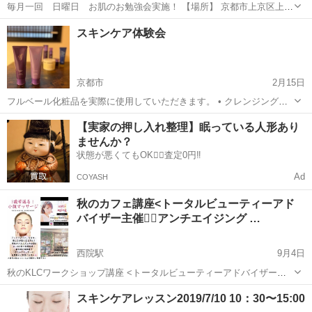
毎月一回 日曜日 お肌のお勉強会実施！ 【場所】 京都市上京区上立
売町8-3(レンタルルーム) 【参加費】2,000円 お昼と夜、各2名さまとさ
京都
京都市
スキンケア
ハンド
スキンケア体験会
せて頂きます。 少人数でお客様一人一人のお肌を見て アドバイスもさ
せて頂...
京都市
2月15日
フルベール化粧品を実際に使用していただきます。 • クレンジングで
メイクや汚れの取り除き方や使用量 • 洗顔料の泡立て方、洗い方、拭
京都
京都市
スキンケア
クレンジング
【実家の押し入れ整理】眠っている人形あり
き取り方 • 化粧水の使用量、塗布の仕方 • 乳液の使用量、塗布の仕方 •
ませんか？
クリームの使用...
状態が悪くてもOK🙆‍♀️査定0円‼️
Ad
COYASH
秋のカフェ講座<トータルビューティーアド
バイザー主催💆‍♀️アンチエイジング …
西院駅
9月4日
秋のKLCワークショップ講座 <トータルビューティーアドバイザーが
教える💆‍♀️ アンチエイジング ・マッサージ WS> <老化メカニズムや若
京都
京都市
西院駅
スキンケア
スキンケアレッスン2019/7/10 10：30〜15:00
返りの法則>興味ある方必見ですよ💫 当日はビューティー全般にわた