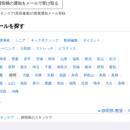
着投稿の通知をメールで受け取る
キンケア(美容健康)の新着通知メール登録
ールを探す
護身術
シニア
キックボクシング
動画編集
ダイエット
レーニング
公民館
ストレッチ
ピラティス
海道
青森
岩手
宮城
秋田
山形
福島
新潟
富山
石川
梨
長野
東京
埼玉
千葉
神奈川
茨城
栃木
群馬
愛知
重
静岡
大阪
兵庫
京都
滋賀
奈良
和歌山
鳥取
島根
島
山口
徳島
香川
愛媛
高知
福岡
佐賀
熊本
大分
長崎
児島
沖縄
へ
静岡県 教室・
スキンケア
静岡県のスキンケア