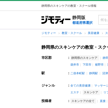
静岡県のスキンケアの教室・スクール情報
静岡版
都道府県選択
ジモティー
教室・スクール
美容健康
静岡県のスキンケアの教室・スク
市区郡
：
静岡県のスキンケア
静
袋井市
下田市
裾野市
駅
：
二俣本町駅
静岡駅
沼津
ジャンル
：
全ての美容健康
マッサー
エステ
スキンケア
リ
投稿者
：
スキンケアの全て
直接