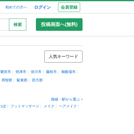
ログイン
会員登録
初めての方へ
投稿画面へ(無料)
検索
人気キーワード
磐田市
焼津市
掛川市
藤枝市
御殿場市
周智郡
駿東郡
田方郡
路線・駅から選ぶ
つぼ
フットマッサージ
メイク
ヘアメイク