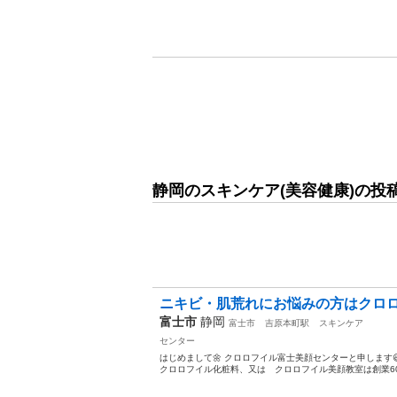
静岡のスキンケア(美容健康)の投
ニキビ・肌荒れにお悩みの方はクロロ
富士市
静岡
富士市
吉原本町駅
スキンケア
センター
はじめまして🌼 クロロフイル富士美顔センターと申します😃 
クロロフイル化粧料、又は クロロフイル美顔教室は創業60