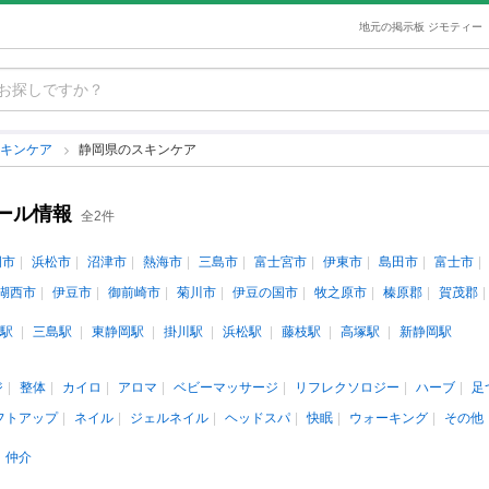
地元の掲示板 ジモティー
スキンケア
静岡県のスキンケア
ール情報
全2件
岡市
浜松市
沼津市
熱海市
三島市
富士宮市
伊東市
島田市
富士市
湖西市
伊豆市
御前崎市
菊川市
伊豆の国市
牧之原市
榛原郡
賀茂郡
駅
三島駅
東静岡駅
掛川駅
浜松駅
藤枝駅
高塚駅
新静岡駅
ジ
整体
カイロ
アロマ
ベビーマッサージ
リフレクソロジー
ハーブ
足
フトアップ
ネイル
ジェルネイル
ヘッドスパ
快眠
ウォーキング
その他
仲介