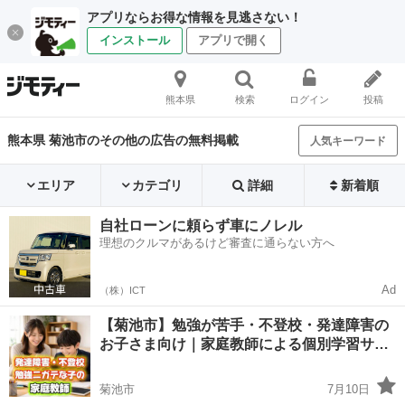
アプリならお得な情報を見逃さない！
インストール
アプリで開く
熊本県
検索
ログイン
投稿
熊本県 菊池市のその他の広告の無料掲載
人気キーワード
エリア
カテゴリ
詳細
新着順
自社ローンに頼らず車にノレル
理想のクルマがあるけど審査に通らない方へ
Ad
（株）ICT
【菊池市】勉強が苦手・不登校・発達障害の
お子さま向け｜家庭教師による個別学習サ…
菊池市
7月10日