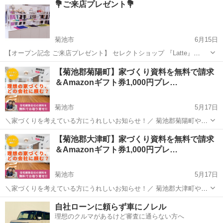
💐‎ご来店プレゼント💐‎
の整体師が急行し， お客様の激痛を改善いたします！ （女性のお宅に
は，女性スタッ...
菊池市
6月15日
【オープン記念 ご来店プレゼント】 セレクトショップ 『Latte』
OPENキャンペーン実施中🎉 ご来店頂きました皆様に 今からの時期に
熊本
菊池市
その他
【菊池郡菊陽町】家づくり資料を無料で請求
大活躍する シアーソックスをプレゼント！ デザイン各種ご用...
＆Amazonギフト券1,000円プレ…
菊池市
5月17日
＼家づくりを考えている方にうれしいお知らせ！／ 菊池郡菊陽町やそ
の周辺でマイホームを検討中の方へ 地元の信頼できる工務店の資料を
熊本
菊池市
その他
無料
【菊池郡大津町】家づくり資料を無料で請求
✅完全無料で一括取り寄せ！ ✅建築エリアを選ぶだけで簡単！ ✅さら
＆Amazonギフト券1,000円プレ…
に今だけ、Am...
菊池市
5月17日
＼家づくりを考えている方にうれしいお知らせ！／ 菊池郡大津町やそ
の周辺でマイホームを検討中の方へ 地元の信頼できる工務店の資料を
熊本
菊池市
その他
無料
自社ローンに頼らず車にノレル
✅完全無料で一括取り寄せ！ ✅建築エリアを選ぶだけで簡単！ ✅さら
理想のクルマがあるけど審査に通らない方へ
に今だけ、Am...