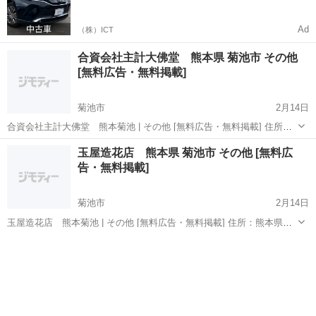
0%で車をご提供、ノレル独自与信システム。
Ad
（株）ICT
合資会社主計大佛堂 熊本県 菊池市 その他
[無料広告・無料掲載]
菊池市
2月14日
合資会社主計大佛堂 熊本菊池 | その他 [無料広告・無料掲載] 住所：
熊本県菊池市隈府正院町１００８ 電話番号：0968-25-2739 この投稿は
熊本
菊池市
その他
電話番号
玉屋造花店 熊本県 菊池市 その他 [無料広
菊池のその他のサービスの情報です。 この投稿は投稿日時点の情報
告・無料掲載]
で...
菊池市
2月14日
玉屋造花店 熊本菊池 | その他 [無料広告・無料掲載] 住所：熊本県菊
池市隈府中央通２７５ 電話番号：0968-25-2417 この投稿は菊池のその
熊本
菊池市
その他
電話番号
他のサービスの情報です。 この投稿は投稿日時点の情報です。 ご注...