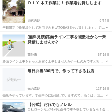
ＤＩＹ 木工作業に！ 作業場お貸しします
御代志駅
9月4日
平日限定で作業場として利用できるLATOBASEをお貸しします。 月額
会員プランと日貸しが可能です。 月額会員になると電動工具が無料で
熊本
菊池市
御代志駅
その他
無料
(無料見積)路面ライン工事を複数社から一斉
レンタルできます。 さらに、端材を無料で提供します。 ご自由にお使
見積しませんか?
いください。 ...
菊池市
6月16日
路面ライン工事をもっとお安く工事しませんか? 一社のみですと相場
がよく分からなく、結局高い金額で依頼するハメになるかと思いま
熊本
菊池市
その他
無料
毎日弁当300円で、作って下さるお店
す。 それを回避するために複数社から一斉に無料見積をしませんか?
■無料見積メリット■ ①相場...
光の森駅
12月16日
売店をやっています。学生中心に販売していますので、高くは、出来
ません。300円が限度で、作って下さる、お弁当屋さんを探していま
熊本
菊池市
光の森駅
その他
弁当
【公式】だれでもノレル
す。 メニューも沢山あった方がいいです。 朝10半迄に注文可能で、
自社ローンなど特別な条件で車を探しているなら！金利
11時30位に取りに伺います。片...