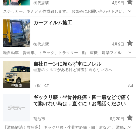
御代志駅
4月9日
ステッカー、あんどん作成致します。 お気軽にお問い合わせ下さい。
熊本
菊池市
御代志駅
その他
カーフィルム施工
御代志駅
4月9日
軽自動車、普通車、トラック、トラクター、船、重機、建築フィルム
など様々な車両に施工可能です。 一部施工できない車両もあります
熊本
菊池市
御代志駅
その他
自社ローンに頼らず車にノレル
が、 できる限りで対応させていただきます。 お気軽にお問い合わせ下
理想のクルマがあるけど審査に通らない方へ
さい。
Ad
（株）ICT
ギックリ腰・坐骨神経痛・四十肩などで痛く
て動けない時は，直ぐに！お電話ください…
菊池市
6月20日
【激痛解消！救急隊】 ギックリ腰・坐骨神経痛・四十肩など， 激痛で
動けない時は，無理をせずに すぐに！お電話ください。 激痛解消専門
熊本
菊池市
その他
お客様