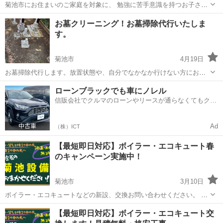
菊池市にお住まいのご家庭を対象に、 勉強に苦手意識を持つお子さま
や、不登校・発達障害への配慮が必要なお子さまへ向けて、 家庭教師
熊本
菊池市
その他
不登校
お墓クリーニング！お墓掃除代行いたしま
によるマンツーマンの個別指導を行っています。 家庭教師のアーチで
す。
は、一般的な学習塾のよ...
菊池市
4月19日
お墓掃除代行します。放置状態や、自分でなかなか行けない方におす
すめです。高圧洗浄機（エンジン式）を使用します。水道がない場所
熊本
菊池市
その他
無料
ローンブラックでも車にノレル
でもタンクに水を汲んで行きますので、作業可能です。作業終了後に
信販会社でクルマのローンやリースが通らなくてもクル
は、造花や生花を選んでもらいお供えしま...
マをご利用いただけるサービスがあります！
Ad
（株）ICT
【最短即日対応】ボイラー・エコキュート春
のキャンペーン実施中！
菊池市
3月10日
ボイラー・エコキュートなどの新設、交換お問い合わせください。 熊
本県のみの対応となります。 まずはお問い合わせください。
熊本
菊池市
その他
【最短即日対応】ボイラー・エコキュート交