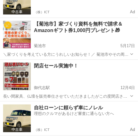
Ad
（株）ICT
【菊池市】家づくり資料を無料で請求＆
Amazonギフト券1,000円プレゼント🎁
菊池市
5月17日
＼家づくりを考えている方にうれしいお知らせ！／ 菊池市やその周辺
でマイホームを検討中の方へ 地元の信頼できる工務店の資料を ✅完全
熊本
菊池市
その他
無料
閉店セール実施中！
無料で一括取り寄せ！ ✅建築エリアを選ぶだけで簡単！ ✅さらに今だ
け、Amazo...
御代志駅
12月4日
長い間家具、仏壇を販売奉仕させていただきましたがこの度閉店させ
ていただくことになりました。 大変格安にて販売しますので是非お立
熊本
菊池市
御代志駅
その他
閉店セール
自社ローンに頼らず車にノレル
ち寄りください！
理想のクルマがあるけど審査に通らない方へ
Ad
（株）ICT