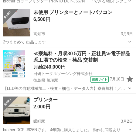
brother カラープリンター PRIVIO DCP-J567N ・「できる4色インク」
を採用し、1回のインク交換でA4カラー印刷が約499枚印刷可能なイン
高知
南国市
鹿児駅
プリンター
brother
未使用 プリンターとノートパソコン
クジェット複合機。 ・2段構造の前面用紙トレイを搭載し、A4と...
6,500円
高知市
3月9日
2つまとめて 出品します
高知
高知市
プリンター
≪寮無料・月収30.5万円・正社員≫電子部品
系工場での検査・検品 交替制
月給240,000円
日研トータルソーシング株式会社
7月10日
提携サイト
徳島県 勝瑞駅
【LED等の自動機械加工・検査・梱包・データ入力】寮費無料！／年
間休日は130日以上／未経験OK！ お仕事について スマートフォンやパ
徳島
鳴門市
勝瑞駅
その他
プリンター
ソコン、車などに使われるLED等の電子部品の製造とそれに付帯する
2,000円
作業になります。①部品を...
曙町駅
3月2日
brother DCP-J926Nです。 4年前に購入しました。 動作に問題ありま
せんが一部インク切れです。