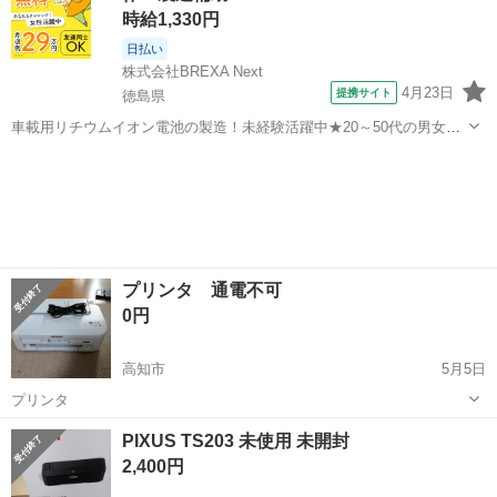
時給1,330円
日払い
株式会社BREXA Next
4月23日
提携サイト
徳島県
車載用リチウムイオン電池の製造！未経験活躍中★20～50代の男女活
躍中！寮費無料★備品付き1R寮完備！自宅からマイカー通勤OK！無料
徳島
その他
駐車場完備◎正社員登用制度あり！《徳島県板野郡松茂町》 人気の工
場のお仕事 ◇車載用リチウ...
プリンタ 通電不可
0円
高知市
5月5日
プリンタ
高知
高知市
プリンター
プリンタ
PIXUS TS203 未使用 未開封
2,400円