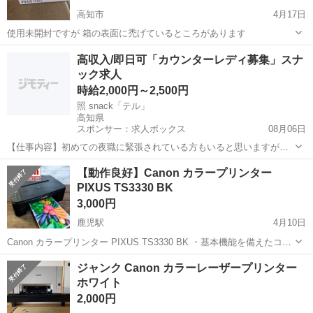
高知市
4月17日
使用未開封ですが 箱の表面に禿げているところがあります
高知
高知市
プリンター
PIXUS
高収入/即日可「カウンターレディ募集」スナ
ック求人
時給2,000円～2,500円
照 snack「テル」
高知県
スポンサー：求人ボックス
08月06日
【仕事内容】初めての夜職に緊張されている方もいると思いますが
「照 snack「テル」」のお仕事は至ってシンプルです! お客様と楽しく
アルバイト・パート
【動作良好】Canon カラープリンター
お喋り お客様のドリンクを作ってご提供 ⇒基本上記の業務だけ もち
PIXUS TS3330 BK
ろんスタッフがイチから丁寧にレ...
3,000円
鹿児駅
4月10日
Canon カラープリンター PIXUS TS3330 BK ・基本機能を備えたコン
パクトなインクジェットプリンター。スマホから多彩なプリントを楽
高知
南国市
鹿児駅
プリンター
Canon
ジャンク Canon カラーレーザープリンター
しめる「おうちでスマホプリ」を搭載している。 ・細かな文字もくっ
ホワイト
きりとにじ...
2,000円