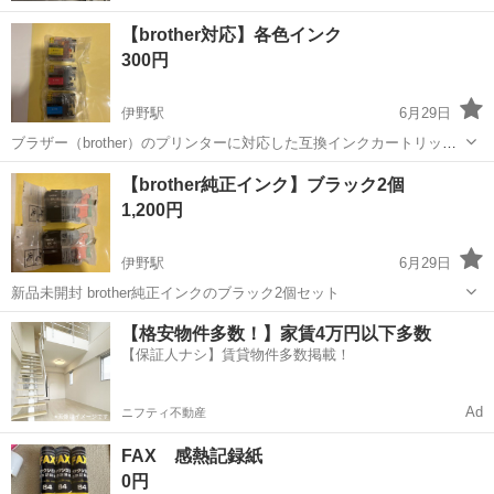
【brother対応】各色インク
300円
伊野駅
6月29日
ブラザー（brother）のプリンターに対応した互換インクカートリッジ
です。 純正品ではなく「互換インク（サードパーティ製）」ですの
高知
吾川郡
伊野駅
プリンター
brother
【brother純正インク】ブラック2個
で、セットする際はプリンターに「純正品ではありません」と表示さ
1,200円
れることがありますが、そのま...
伊野駅
6月29日
新品未開封 brother純正インクのブラック2個セット
高知
吾川郡
伊野駅
プリンター
【格安物件多数！】家賃4万円以下多数
【保証人ナシ】賃貸物件多数掲載！
Ad
ニフティ不動産
FAX 感熱記録紙
0円