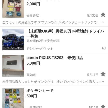
2,000円
色が少し見ら...
介良通駅
5月30日
全てセットのお値段です エプソンの61 .65のインクカートリッジです
新品 ブラック2個 イエロー2個 マゼラン（赤）2個 シアン （青）2個
高知
南国市
介良通駅
プリンター
インクカートリッジ
【未経験OK🚚】月収30万↑中型免許ドライバ
ー募集
完全週休2日で安定転職
Ad
ドライバーダイレクト
canon PIXUS TS203 未使用品
5,000円
高知市
5月11日
未使用品購入しましたが インクだけ 抜いていたので インク購入しま
した 自分のパソコン 故障してましたので 処分します 値引き大丈夫
高知
高知市
プリンター
PIXUS
ポケモンカード
です
500円
山田西町駅
5月2日