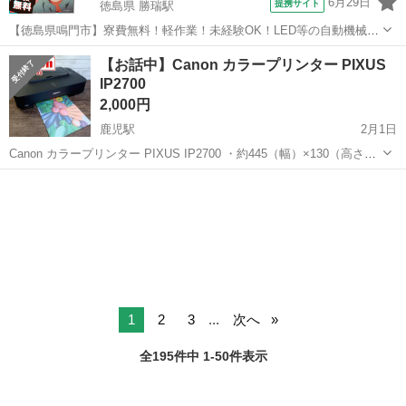
6月29日
提携サイト
徳島県 勝瑞駅
【徳島県鳴門市】寮費無料！軽作業！未経験OK！LED等の自動機械加
工・検査・梱包・データ入力《お仕事No.NS0560》 お仕事について ス
徳島
鳴門市
勝瑞駅
その他
【お話中】Canon カラープリンター PIXUS
マートフォンやパソコン、車などに使われるLED等の電子部品の製造
IP2700
とそれに付帯する作...
2,000円
鹿児駅
2月1日
Canon カラープリンター PIXUS IP2700 ・約445（幅）×130（高さ）
×250（奥行）mmで重量約3.4kgの小型ボディを採用したA4インクジェ
高知
南国市
鹿児駅
プリンター
インク
ットプリンターのエントリーモデル ・写真に強い染料インクと...
1
2
3
...
次へ
全195件中 1-50件表示