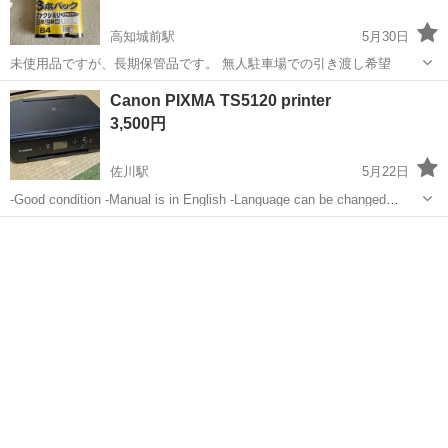
高知城前駅
5月30日
未使用品ですが、長期保管品です。 無人駐車場での引き渡し希望
高知
高知市
高知城前駅
プリンター
FAX
Canon PIXMA TS5120 printer
3,500円
佐川駅
5月22日
-Good condition -Manual is in English -Language can be changed
（Japanese, Korea, Turkish etc..） -American in...
高知
高知市
佐川駅
プリンター
printer