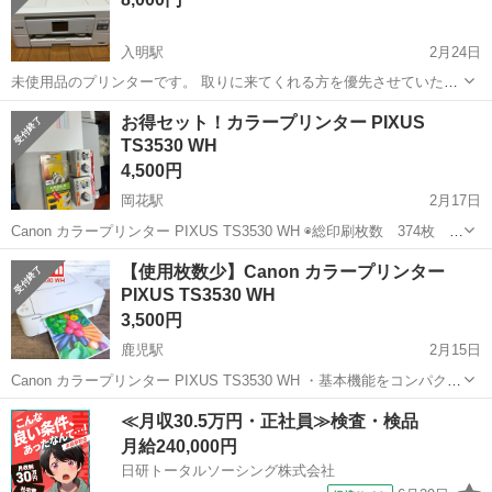
入明駅
2月24日
未使用品のプリンターです。 取りに来てくれる方を優先させていただ
きます。 期間は27日までとさせていただきます。
高知
高知市
入明駅
プリンター
お得セット！カラープリンター PIXUS
TS3530 WH
4,500円
岡花駅
2月17日
Canon カラープリンター PIXUS TS3530 WH ◉総印刷枚数 374枚
外観 まだまだ本体 キレイです ＊アプライド 高知店にて、 黒イン
高知
土佐市
岡花駅
プリンター
インク
【使用枚数少】Canon カラープリンター
クbc-365 ＝2310円 カラーインク、bc-366＝2540円...
PIXUS TS3530 WH
3,500円
鹿児駅
2月15日
Canon カラープリンター PIXUS TS3530 WH ・基本機能をコンパクト
にまとめ、Wi-Fiも手軽に使えるシンプルモデルのA4インクジェットプ
高知
南国市
鹿児駅
プリンター
インク
≪月収30.5万円・正社員≫検査・検品
リンター。スマホの写真や文書を直接プリントできる。 ・文字に強い
月給240,000円
顔...
日研トータルソーシング株式会社