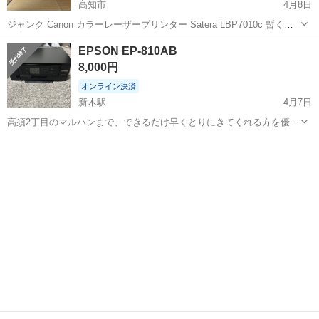
高知市
4月8日
ジャンク Canon カラーレーザープリンター Satera LBP7010c 暫く使
わずにいて今回出品のため確認をすると下記の状態でした。 「プリン
高知
高知市
プリンター
レーザープリンター
EPSON EP-810AB
ターに異常があります。 電源をいったん切り、しばらく待ってか...
8,000円
オンライン決済
新木駅
4月7日
高須2丁目のマルハンまで、できるだけ早くとりにきてくれる方を優先
させていただきます。 よろしくおねがいします。インクありません動
高知
高知市
新木駅
プリンター
EPSON
作確認済みです