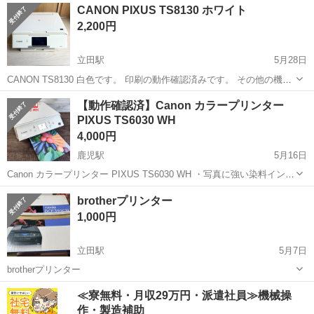
高知
高知市
桟橋通三丁目駅
プリンター
CANON PIXUS TS8130 ホワイト
使っていませんでしたので、きちんと使えるかわかりません。電源は
2,200円
入っています。 6/...
立田駅
5月28日
CANON TS8130 白色です。 印刷の動作確認済みです。 その他の機能
は使用していないため未確認になります。 残りのインクはそのままお
高知
南国市
立田駅
プリンター
CANON
【動作確認済】Canon カラープリンター
渡しさせていただきます。 多少の色褪せがあります。 できる限り掃除
PIXUS TS6030 WH
しましたが、細...
4,000円
鹿児駅
5月16日
Canon カラープリンター PIXUS TS6030 WH ・写真に強い染料インク
4色と文字に強い顔料インクによる「5色ハイブリッド」を採用した、
高知
南国市
鹿児駅
プリンター
Canon
brotherプリンター
A4インクジェットプリンターのスタンダードモデル。 ・フロント部を
1,000円
自由に...
立田駅
5月7日
brotherプリンター
高知
南国市
立田駅
プリンター
brother
≪寮無料・月収29万円・派遣社員≫機械操
作・製造補助