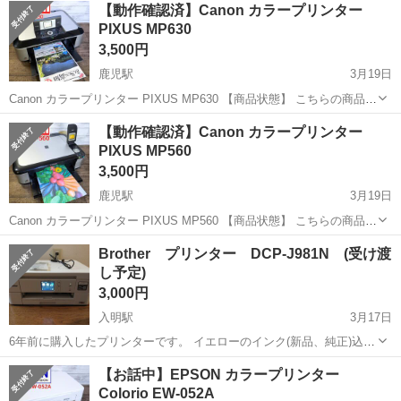
徳島
その他
【動作確認済】Canon カラープリンター
駐車場完備◎正社員登用制度あり！《徳島県板野郡松茂町》 人気の工
PIXUS MP630
場のお仕事 ◇車載用リチウ...
3,500円
鹿児駅
3月19日
Canon カラープリンター PIXUS MP630 【商品状態】 こちらの商品は
中古品です ✅ 使用に伴う細かいキズ等がございます ✅ 液晶はキレイ
高知
南国市
鹿児駅
プリンター
Canon
【動作確認済】Canon カラープリンター
に表示されています ✅ 印刷結果に関しましては画像4.5枚目をご参...
PIXUS MP560
3,500円
鹿児駅
3月19日
Canon カラープリンター PIXUS MP560 【商品状態】 こちらの商品は
中古品です ✅ 使用に伴う細かいキズ等がございます ✅ 液晶はキレイ
高知
南国市
鹿児駅
プリンター
Canon
Brother プリンター DCP-J981N (受け渡
に表示されています ✅ 印刷結果に関しましては画像5枚目をご参照
し予定)
下...
3,000円
入明駅
3月17日
6年前に購入したプリンターです。 イエローのインク(新品、純正)込み
でお渡しします。 中古品であることをご理解の上、購入ください。
高知
高知市
入明駅
プリンター
Brother
【お話中】EPSON カラープリンター
Colorio EW-052A