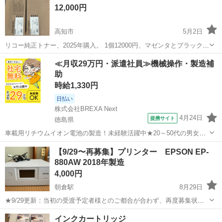
12,000円
高知市
5月2日
リコー純正トナー、2025年購入。 1個12000円、マゼンタとブラックの
セットで23000円の格安で！
高知
高知市
プリンター
マゼンタ
≪月収29万円・派遣社員≫機械操作・製造補
助
時給1,330円
日払い
株式会社BREXA Next
4月24日
提携サイト
徳島県
車載用リチウムイオン電池の製造！未経験活躍中★20～50代の男女活
躍中！寮費無料★備品付き1R寮完備！自宅からマイカー通勤OK！無料
徳島
その他
【9/29〜再募集】プリンター EPSON EP-
駐車場完備◎正社員登用制度あり！《徳島県板野郡松茂町》 人気の工
880AW 2018年製造
場のお仕事 ◇車載用リチウ...
4,000円
朝倉駅
8月29日
★9/29更新：当初の受渡予定者様とのご都合が合わず、再度募集状態
に戻しました。お気軽にご連絡ください。 ---------- エプソンのプリンタ
高知
高知市
朝倉駅
プリンター
EPSON
インクカートリッジ
ーです。ここ１年半程は使用していません。 外側には汚れや経年の変