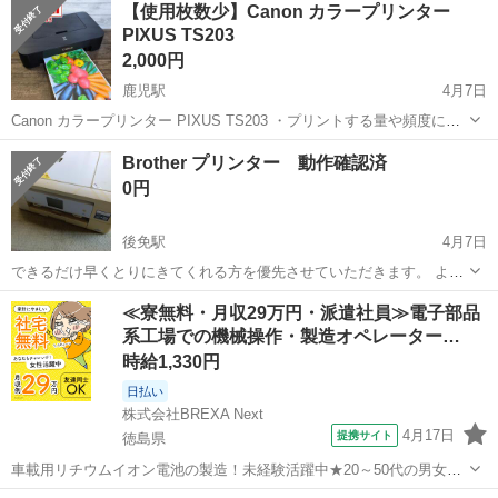
【使用枚数少】Canon カラープリンター
PIXUS TS203
2,000円
鹿児駅
4月7日
Canon カラープリンター PIXUS TS203 ・プリントする量や頻度に合
わせてインクタンクの容量を選べる、シンプルモデルのインクジェッ
高知
南国市
鹿児駅
プリンター
インク
Brother プリンター 動作確認済
トプリンター ・濃度の濃い黒でコントラストが高く、細かな文字や罫
0円
線までシャープ...
後免駅
4月7日
できるだけ早くとりにきてくれる方を優先させていただきます。 よろ
しくおねがいします。
高知
南国市
後免駅
プリンター
Brother
≪寮無料・月収29万円・派遣社員≫電子部品
系工場での機械操作・製造オペレーター…
時給1,330円
日払い
株式会社BREXA Next
4月17日
提携サイト
徳島県
車載用リチウムイオン電池の製造！未経験活躍中★20～50代の男女活
躍中！寮費無料★備品付き1R寮完備！自宅からマイカー通勤OK！無料