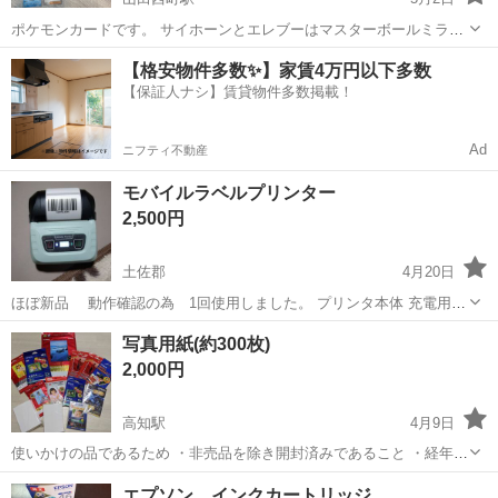
ポケモンカードです。 サイホーンとエレブーはマスターボールミラー
になってます。 ※多分マスターボールミラーと呼ぶと思います… キラ
高知
香美市
山田西町駅
プリンター
ポケモンカード
【格安物件多数✨】家賃4万円以下多数
キラしています。 ポケモンに詳しくないので、質問受けても答えれな
【保証人ナシ】賃貸物件多数掲載！
い可能性あります。 取引場所...
Ad
ニフティ不動産
モバイルラベルプリンター
2,500円
土佐郡
4月20日
ほぼ新品 動作確認の為 1回使用しました。 プリンタ本体 充電用ケ
ーブル(USB typeC) 感熱紙紙タイプ✕1本 （本体に付属） 日本語 説
高知
土佐郡
プリンター
ラベルプリンター
写真用紙(約300枚)
明書あり インク不要 専用アプリにてBlueto...
2,000円
高知駅
4月9日
使いかけの品であるため ・非売品を除き開封済みであること ・経年劣
化が生じているものもあること をご理解のうえご了承くださる方のみ
高知
高知市
高知駅
プリンター
EPSON
エプソン インクカートリッジ
お願いいたします。 ご質問ありましたらお気軽にお問い合わせくださ