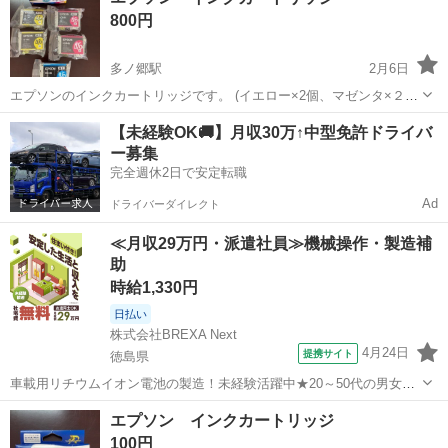
800円
い♪ ※平日の夜...
多ノ郷駅
2月6日
エプソンのインクカートリッジです。 (イエロー×2個、マゼンタ×２
個、シアン×1個） 新品未使用ですが長期保存品です。 ３Ｎでお願い
高知
須崎市
多ノ郷駅
プリンター
インクカートリッジ
【未経験OK🚚】月収30万↑中型免許ドライバ
致します。
ー募集
完全週休2日で安定転職
Ad
ドライバーダイレクト
≪月収29万円・派遣社員≫機械操作・製造補
助
時給1,330円
日払い
株式会社BREXA Next
4月24日
提携サイト
徳島県
車載用リチウムイオン電池の製造！未経験活躍中★20～50代の男女活
躍中！寮費無料★備品付き1R寮完備！自宅からマイカー通勤OK！無料
徳島
その他
エプソン インクカートリッジ
駐車場完備◎正社員登用制度あり！《徳島県板野郡松茂町》 人気の工
100円
場のお仕事 ◇車載用リチウ...