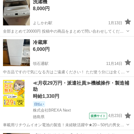
洗濯機
BCI-7eY 1個 汎用おまけ ...
8,000円
よしかわ駅
1月13日
全部まとめて20000円 投稿中の商品をまとめて問い合わせしてくださ
る方を優先させていただきます。
高知
香南市
よしかわ駅
プリンター
商品
冷蔵庫
6,000円
領石通駅
11月14日
中古品ですので気になる方はご遠慮ください！ ただ使う分には全く問
題ないです！ 外観も綺麗でまだまだ使えます！ 早めにお渡しできる方
高知
高知市
領石通駅
プリンター
無料
≪月収29万円・派遣社員≫機械操作・製造補
を優先します！！ 高知市内であれば搬出無料！ 市外はご相談くださ
助
い！
時給1,330円
日払い
株式会社BREXA Next
4月23日
提携サイト
徳島県
車載用リチウムイオン電池の製造！未経験活躍中★20～50代の男女活
躍中！寮費無料★備品付き1R寮完備！自宅からマイカー通勤OK！無料
徳島
その他