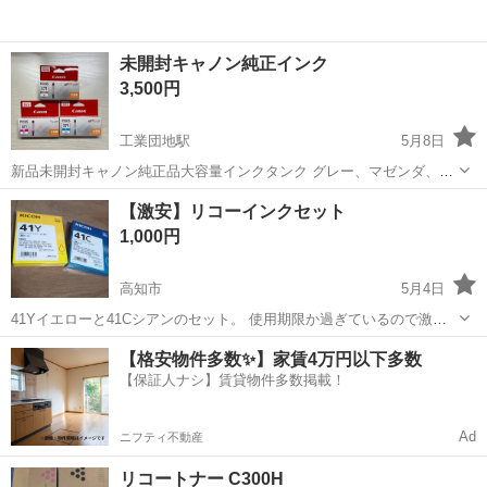
未開封キャノン純正インク
3,500円
工業団地駅
5月8日
新品未開封キャノン純正品大容量インクタンク グレー、マゼンダ、シ
アンの3色セット エプソンと間違えて購入したため出品します
高知
宿毛市
工業団地駅
プリンター
キャノン
【激安】リコーインクセット
1,000円
高知市
5月4日
41Yイエローと41Cシアンのセット。 使用期限か過ぎているので激安
で、使用には問題ないと思います。
高知
高知市
プリンター
インク
【格安物件多数✨】家賃4万円以下多数
【保証人ナシ】賃貸物件多数掲載！
Ad
ニフティ不動産
リコートナー C300H