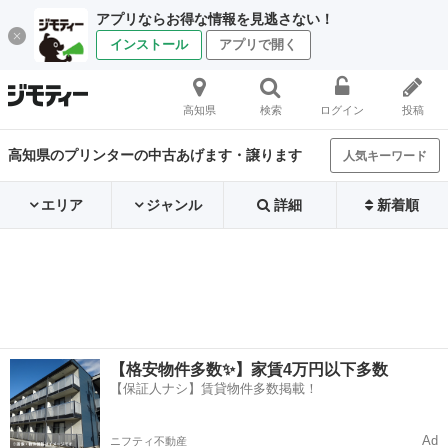
アプリならお得な情報を見逃さない！
インストール
アプリで開く
高知県
検索
ログイン
投稿
高知県のプリンターの中古あげます・譲ります
人気キーワード
エリア
ジャンル
詳細
新着順
【格安物件多数✨】家賃4万円以下多数
【保証人ナシ】賃貸物件多数掲載！
Ad
ニフティ不動産