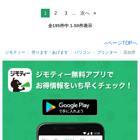
1
2
3
...
次へ
全195件中 1-50件表示
ページTOPへ
ジモティー
売ります・あげます
パソコン
プリンター
高知県の