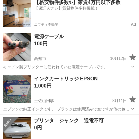
【格安物件多数✨】家賃4万円以下多数
駐車場完備◎正社員登用制度あり！《徳島県板野郡松茂町》 人気の工
【保証人ナシ】賃貸物件多数掲載！
場のお仕事 ◇車載用リチウ...
Ad
ニフティ不動産
電源ケーブル
100円
高知市
10月12日
キャノン製プリンターに使われていた電源ケーブルです。
高知
高知市
プリンター
電源ケーブル
インクカートリッジ EPSON
1,000円
土佐山田駅
8月11日
エプソンの純正インクです。 ブラックは使用済みで空ですが他の色は
未開封です。 型番、適合は写真に撮ってます。
高知
香美市
土佐山田駅
プリンター
プリンタ ジャンク 通電不可
インクカートリッジ
0円