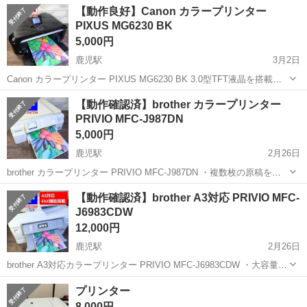
高知
高知市
曙町駅
プリンター
brother
【動作良好】Canon カラープリンター
PIXUS MG6230 BK
5,000円
鹿児駅
3月2日
Canon カラープリンター PIXUS MG6230 BK 3.0型TFT液晶を搭載し
た無線LAN対応インクジェット複合機（6色/ブラック） 【商品状態】
高知
南国市
鹿児駅
プリンター
Canon
【動作確認済】brother カラープリンター
こちらの商品は中古品です ✅ 使用に伴う細かいキズは御座いま...
PRIVIO MFC-J987DN
5,000円
鹿児駅
2月26日
brother カラープリンター PRIVIO MFC-J987DN ・複数枚の原稿をス
ピーディーに読み取るADF（自動原稿送り装置） 原稿を最大20枚まで
高知
南国市
鹿児駅
プリンター
brother
【動作確認済】brother A3対応 PRIVIO MFC-
連続読み取り可能 ・スマートフォン・タブレットや各種クラウドに
J6983CDW
対...
12,000円
鹿児駅
2月26日
brother A3対応カラープリンター PRIVIO MFC-J6983CDW ・大容量2
段トレイ・多目的トレイを搭載したA3フル対応のハイスペック複合
高知
南国市
鹿児駅
プリンター
brother
プリンター
機。インクジェットで約15万ページの高耐久を実現し、大量印刷ニー
8,000円
ズに...