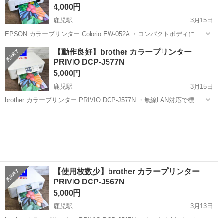
4,000円
鹿児駅
3月15日
EPSON カラープリンター Colorio EW-052A ・コンパクトボディに必
要な基本機能を搭載した、A4・コピー・スキャン対応プリンター。直
高知
南国市
鹿児駅
プリンター
EPSON
【動作良好】brother カラープリンター
感的な操作で使いこなせるシンプルモデル ・無線LANに対応し置き場
PRIVIO DCP-J577N
所を選...
5,000円
鹿児駅
3月15日
brother カラープリンター PRIVIO DCP-J577N ・無線LAN対応で標準
機能を備えたシンプルなインクジェットプリンター。富士フイルムの
高知
南国市
鹿児駅
プリンター
brother
インクジェットペーパー「画彩写真仕上げPro」専用モードを搭載 ・
染...
【使用枚数少】brother カラープリンター
PRIVIO DCP-J567N
5,000円
鹿児駅
3月13日