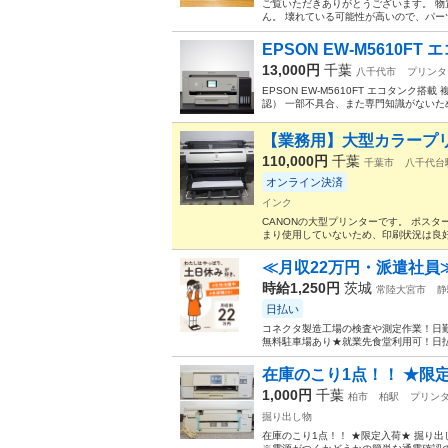
ご覧いただきありがとうございます。 物
ん。 壊れている可能性が高いので、パー
EPSON EW-M5610FT
13,000円
千葉
八千代市
プリンタ
EPSON EW-M5610FT エコタン
認） 一部不具合、また専門知識がないためジ
【業務用】大型カラープリンタ
110,000円
千葉
千葉市
八千代台
オンライン決済
インク
CANONの大型プリンターです。 ポス
まり使用していないため、印刷状況は良好です。
≪月収22万円・派遣社員
時給1,250円
茨城
常陸大宮市
静
日払い
コネクタ製造工場の検査や測定作業！日勤
無料駐車場あり★就業先食堂利用可！日払
在庫のこり1点！！ ★限定
1,000円
千葉
柏市
柏駅
プリン
掘り出し物
在庫のこり1点！！ ★限定入荷★ 掘り出し物