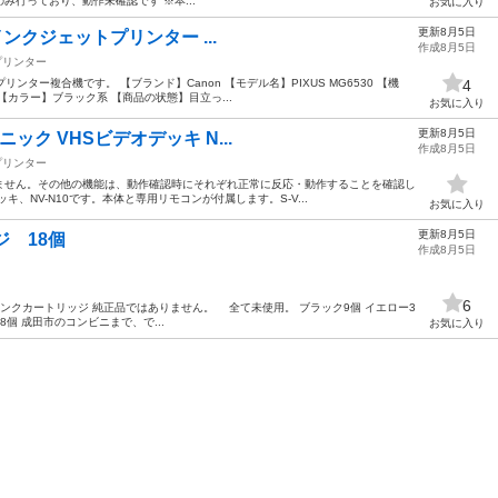
行っており、動作未確認です ※本...
お気に入り
更新8月5日
0 インクジェットプリンター ...
作成8月5日
プリンター
ットプリンター複合機です。 【ブランド】Canon 【モデル名】PIXUS MG6530 【機
4
カラー】ブラック系 【商品の状態】目立っ...
お気に入り
更新8月5日
ソニック VHSビデオデッキ N...
作成8月5日
プリンター
ません。その他の機能は、動作確認時にそれぞれ正常に反応・動作することを確認し
デッキ、NV-N10です。本体と専用リモコンが付属します。S-V...
お気に入り
更新8月5日
ジ 18個
作成8月5日
6
 リサイクルインクカートリッジ 純正品ではありません。 全て未使用。 ブラック9個 イエロー3
18個 成田市のコンビニまで、で...
お気に入り