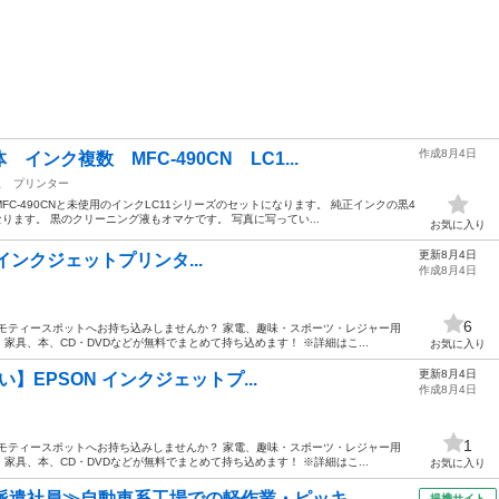
作成8月4日
ンク複数 MFC-490CN LC1...
駅
プリンター
C-490CNと未使用のインクLC11シリーズのセットになります。 純正インクの黒4
ります。 黒のクリーニング液もオマケです。 写真に写ってい...
お気に入り
更新8月4日
XUS インクジェットプリンタ...
作成8月4日
6
モティースポットへお持ち込みしませんか？ 家電、趣味・スポーツ・レジャー用
具、本、CD・DVDなどが無料でまとめて持ち込めます！ ※詳細はこ...
お気に入り
更新8月4日
扱い】EPSON インクジェットプ...
作成8月4日
1
モティースポットへお持ち込みしませんか？ 家電、趣味・スポーツ・レジャー用
具、本、CD・DVDなどが無料でまとめて持ち込めます！ ※詳細はこ...
お気に入り
派遣社員≫自動車系工場での軽作業・ピッキ...
提携サイト