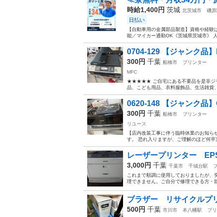
時給1,400円
茨城
北茨城市
磯原
日払い
【自動車用の金属部品製造】資格や経験は
能／マイカー通勤OK《茨城県茨城市》 人
0704-129 【ジャンク品】bro
300円
千葉
船橋市
プリンター
MFC
★★★★★ ご自宅にある不要品を是非ジ
品、こども用品、衣料服飾品、生活雑貨、家
0620-148 【ジャンク
300円
千葉
船橋市
プリンター
リユース
【店内改装工事に伴う臨時休業のお知らせ】
す。 恐れ入りますが、ご理解のほど何卒
レーザープリンター EPSON 
3,000円
千葉
千葉市
千城台駅
これまで順調に使用しておりましたが、突
理できません。ご自分で修理できる方・部
ブラザー リサイクルプ
500円
千葉
市川市
本八幡駅
プリ