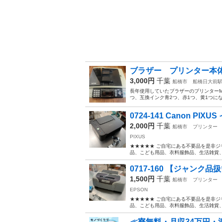
ブラザー プリンター本体 イ
3,000円
千葉
船橋市
船橋日大前
長年使用していたブラザーのプリンターMF
つ、互換インク青2つ、赤1つ、黄1つにな
0724-141 Canon PI
2,000円
千葉
船橋市
プリンター
PIXUS
★★★★★ ご自宅にある不要品を是非ジ
品、こども用品、衣料服飾品、生活雑貨、家
0717-160 【ジャンク品
1,500円
千葉
船橋市
プリンター
EPSON
★★★★★ ご自宅にある不要品を是非ジ
品、こども用品、衣料服飾品、生活雑貨、家
≪寮無料・月収34万円・