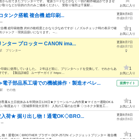
置から出てきたプリンターです。 電源コードなどがなく一切の動作確認ができませ
ツ取りなどが目的の方のみご連絡ください。 受取り場所は千葉駅...
お気に入り
更新8月8日
 エコタンク搭載 複合機 総印刷...
作成8月7日
ー
ク搭載 複合機 総印刷枚数 約615枚程度とかなり少なめですが（ノズルチェック時の表示で確
1
ャンク・現状品扱いになります。 --...
お気に入り
更新8月7日
ー プロッター CANON ima...
作成8月7日
駅
プリンター
1
ター印刷に使用していました。 ２年ほど前に、プリンタヘッドを交換して、それからあ
 【製品詳細】 ユーザーガイド https:...
お気に入り
≫電子部品系工場での機械操作・製造オペレ...
提携サイト
駅
その他
1
専属＆土日祝休み＆年間休日128日★クリーンルーム内作業★マイカー通勤OK＆
い制度あり！《茨城県常陸大宮市》 人気の工場のお仕事 ◇コネクタ製造工...
お気に入り
更新8月6日
入荷★ 掘り出し物！通電OK◇BRO...
作成8月6日
ター
1
！通電OK◇BROTHER ブラザー DCP-J572N インクジェットプリンター 複合機