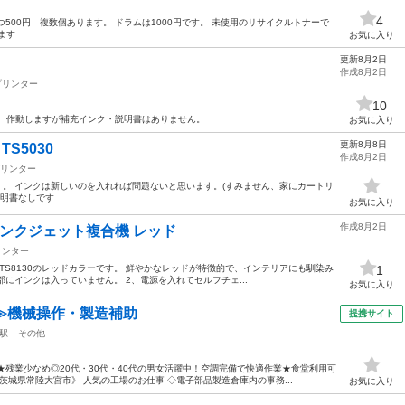
4
つ500円 複数個あります。 ドラムは1000円です。 未使用のリサイクルトナーで
ます
お気に入り
更新8月2日
作成8月2日
プリンター
10
。 作動しますが補充インク・説明書はありません。
お気に入り
更新8月8日
TS5030
作成8月2日
リンター
す。 インクは新しいのを入れれば問題ないと思います。(すみません、家にカートリ
説明書なしです
お気に入り
作成8月2日
30 インクジェット複合機 レッド
リンター
S TS8130のレッドカラーです。 鮮やかなレッドが特徴的で、インテリアにも馴染み
1
部にインクは入っていません。 2、電源を入れてセルフチェ...
お気に入り
≫機械操作・製造補助
提携サイト
駅
その他
★残業少なめ◎20代・30代・40代の男女活躍中！空調完備で快適作業★食堂利用可
城県常陸大宮市》 人気の工場のお仕事 ◇電子部品製造倉庫内の事務...
お気に入り