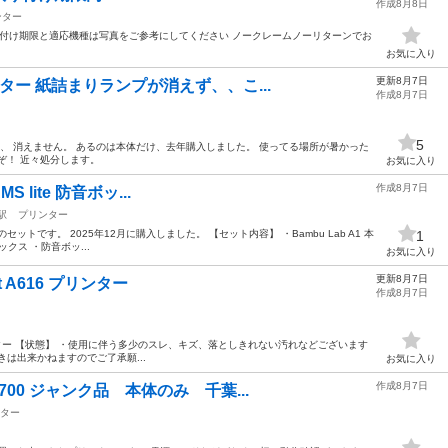
作成8月8日
ンター
り付け期限と適応機種は写真をご参考にしてください ノークレームノーリターンでお
お気に入り
更新8月7日
ンター 紙詰まりランプが消えず、、こ...
作成8月7日
5
ても、 消えません。 あるのは本体だけ、去年購入しました。 使ってる場所が暑かった
ぞ！ 近々処分します。
お気に入り
作成8月7日
MS lite 防音ボッ...
駅
プリンター
te付き）のセットです。 2025年12月に購入しました。 【セット内容】 ・Bambu Lab A1 本
1
ックス ・防音ボッ...
お気に入り
更新8月7日
art A616 プリンター
作成8月7日
A616 プリンター 【状態】 ・使用に伴う多少のスレ、キズ、落としきれない汚れなどございます
は出来かねますのでご了承願...
お気に入り
作成8月7日
2700 ジャンク品 本体のみ 千葉...
ター