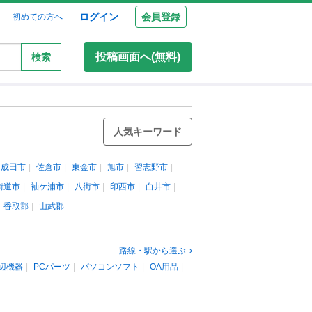
ログイン
会員登録
初めての方へ
投稿画面へ(無料)
検索
人気キーワード
成田市
佐倉市
東金市
旭市
習志野市
街道市
袖ケ浦市
八街市
印西市
白井市
香取郡
山武郡
路線・駅から選ぶ
辺機器
PCパーツ
パソコンソフト
OA用品