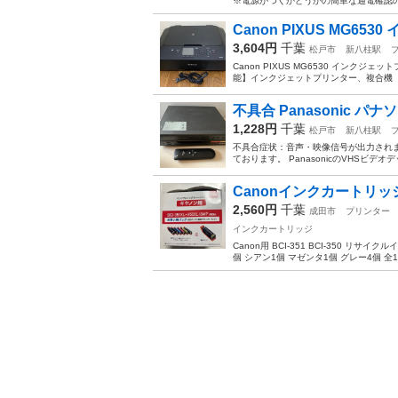
※電源がつくかどうかの簡単な通電確認のみ
Canon PIXUS MG653
3,604円
千葉
松戸市
新八柱駅
Canon PIXUS MG6530 インクジェ
能】インクジェットプリンター、複合機 【
不具合 Panasonic パナ
1,228円
千葉
松戸市
新八柱駅
不具合症状：音声・映像信号が出力され
ております。 PanasonicのVHSビデオ
Canonインクカートリッ
2,560円
千葉
成田市
プリンター
インクカートリッジ
Canon用 BCI-351 BCI-350
個 シアン1個 マゼンタ1個 グレー4個 全