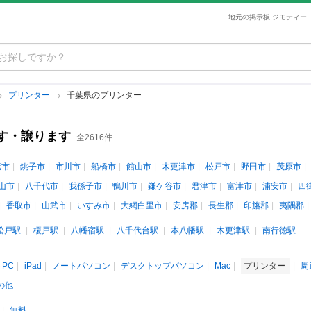
地元の掲示板 ジモティー
プリンター
千葉県のプリンター
す・譲ります
全2616件
葉市
銚子市
市川市
船橋市
館山市
木更津市
松戸市
野田市
茂原市
山市
八千代市
我孫子市
鴨川市
鎌ケ谷市
君津市
富津市
浦安市
四
香取市
山武市
いすみ市
大網白里市
安房郡
長生郡
印旛郡
夷隅郡
松戸駅
榎戸駅
八幡宿駅
八千代台駅
本八幡駅
木更津駅
南行徳駅
PC
iPad
ノートパソコン
デスクトップパソコン
Mac
プリンター
周
の他
無料