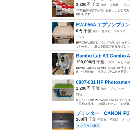
3,200円
千葉
柏市
北柏駅
プリ
JR常磐線柏駅でお取引お願いします 取
願いします
EW-056A エプソンプリ
0円
千葉
旭市
飯岡駅
プリンター
ランプ
EW-056A 紙詰まりランプがどうやっ
せいかも。。 直せる自信のある方はどう
Bambu Lab A1 Combo A
100,000円
千葉
千葉市
みどり台
Bambu Lab A1 Combo（AMS li
体 ・AMS lite ・排気システム付き防音ボ
0807-031 HP Photosm
1,200円
千葉
柏市
プリンター
現地
0807-031 HP Photosmart 
・詳細は現地でご確認ください ・お値引き
プリンター CANON IP
200円
千葉
千葉市
千葉駅
プリン
オンライン決済