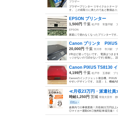
ブラザー
ブラザープリンター リサイクルトナー 1
す。 この前取りに来たのであと数個あり
EPSON プリンター
1,500円
千葉
松戸市
常盤平駅
EPSON
家庭にて使わなくなったプリンターです
Canon プリンタ PIXUS 
20,000円
千葉
市川市
市川駅
プ
2年ほど使ってないです。 電源はつきま
ッジがないので試せないです) 箱無し、
Canon PIXUS TS81
4,199円
千葉
松戸市
五香駅
プ
Canonのインクジェット複合機、PIXU
やすいデザインです。 注意： 1、機械内
≪月収23万円・派遣社員
時給1,250円
茨城
常陸大宮市
静
日払い
倉庫内での事務業務！月収例22万円以上
◎マイカー通勤OK◎無料駐車場完備！《茨