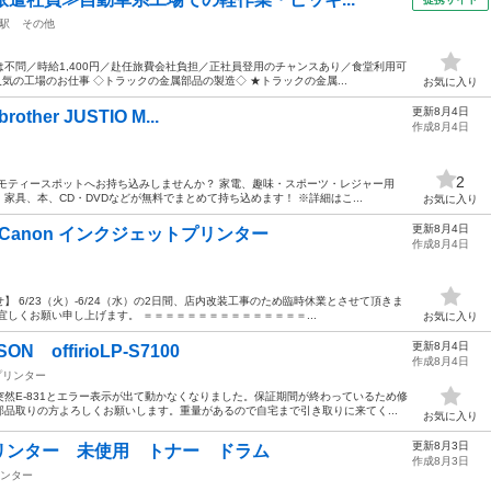
駅
その他
不問／時給1,400円／赴任旅費会社負担／正社員登用のチャンスあり／食堂利用可
気の工場のお仕事 ◇トラックの金属部品の製造◇ ★トラックの金属...
お気に入り
更新8月4日
ther JUSTIO M...
作成8月4日
2
モティースポットへお持ち込みしませんか？ 家電、趣味・スポーツ・レジャー用
具、本、CD・DVDなどが無料でまとめて持ち込めます！ ※詳細はこ...
お気に入り
更新8月4日
品】Canon インクジェットプリンター
作成8月4日
 6/23（火）-6/24（水）の2日間、店内改装工事のため臨時休業とさせて頂きま
宜しくお願い申し上げます。 ＝＝＝＝＝＝＝＝＝＝＝＝＝＝＝...
お気に入り
更新8月4日
offirioLP-S7100
作成8月4日
プリンター
然E-831とエラー表示が出て動かなくなりました。保証期間が終わっているため修
品取りの方よろしくお願いします。重量があるので自宅まで引き取りに来てく...
お気に入り
更新8月3日
リンター 未使用 トナー ドラム
作成8月3日
ンター