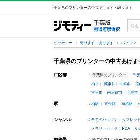
千葉県のプリンターの中古あげます・譲ります
千葉版
都道府県選択
ジモティー
売ります・あげます
パソコン
千葉県のプリンターの中古あげま
市区郡
：
千葉県のプリンター
千
柏市
勝浦市
市原市
流
富里市
南房総市
匝瑳市
駅
：
柏駅
東金駅
南柏駅
ジャンル
：
全てのパソコン
タブレット
メモリーカード
PDA
そ
価格帯
：
全てのプリンターの価格帯