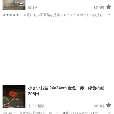
横浜市
8月4日
★★★★★ ご自宅にある不要品を是非ジモティースポットへお持ち込
みしませんか？ 家電、趣味・スポーツ・レジャー用品、こども用品、
神奈川
横浜市
食器
耐熱ガラス
衣料服飾品、生活雑貨、家具、本、CD・DVDなどが無料でまとめて持
ち込めます！ ※詳細はこ...
小さいお盆 24×24cm 金色、赤、緑色の絵
205円
十日市場駅
8月3日
赤い椿に、金色の花芯や枝が、端正に、可愛いく描かれています。 白