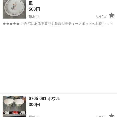
皿
土...
500円
横浜市
8月4日
★★★★★ ご自宅にある不要品を是非ジモティースポットへお持ち込
みしませんか？ 家電、趣味・スポーツ・レジャー用品、こども用品、
神奈川
横浜市
食器
RABBIT
衣料服飾品、生活雑貨、家具、本、CD・DVDなどが無料でまとめて持
ち込めます！ ※詳細はこ...
0705-091 ボウル
300円