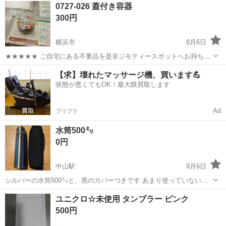
神奈川
横浜市
食器
San
0727-026 蓋付き容器
衣料服飾品、生活雑貨、家具、本、CD・DVDなどが無料でまとめて持
300円
ち込めます！ ※詳細はこ...
横浜市
8月6日
★★★★★ ご自宅にある不要品を是非ジモティースポットへお持ち込
みしませんか？ 家電、趣味・スポーツ・レジャー用品、こども用品、
神奈川
横浜市
食器
容器
【求】壊れたマッサージ機、買います💪
衣料服飾品、生活雑貨、家具、本、CD・DVDなどが無料でまとめて持
状態が悪くてもOK！最大限買取します
ち込めます！ ※詳細はこ...
Ad
プリフラ
水筒500㍉
0円
中山駅
8月6日
シルバーの水筒500㍉と、黒のカバーつきです あまり使っていないで
す。
神奈川
横浜市
中山駅
食器
水筒
ユニクロ☆未使用 タンブラー ピンク
500円