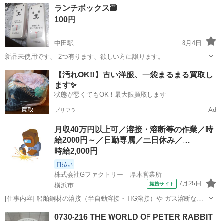
神奈川
横浜市
食器
現地
ランチボックス🗃️
衣料服飾品、生活雑貨、家具、本、CD・DVDなどが無料でまとめて持
100円
ち込めます！ ※詳細はこ...
中田駅
8月4日
新品未使用です、 2つ有ります、欲しい方に譲ります。
神奈川
横浜市
中田駅
食器
【汚れOK‼️】古い洋服、一袋まるまる買取し
ます✨
状態が悪くてもOK！最大限買取します
Ad
プリフラ
月収40万円以上可／溶接・溶断等の作業／時
給2000円～／日勤専属／土日休み／…
時給2,000円
日払い
株式会社Gファクトリー 厚木営業所
7月25日
提携サイト
横浜市
[仕事内容] 船舶鋼材の溶接（半自動溶接・TIG溶接）や ガス溶断など
の作業です 溶接の有資格・経験が必要となります （最低限アーク溶接
神奈川
横浜市
工場
0730-216 THE WORLD OF PETER RABBIT
特別教育又はガス溶接技能講習） [給与] 時給2000円～ [休日・休暇]