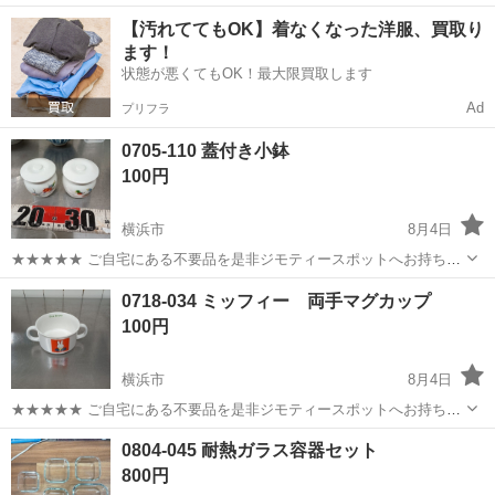
す】 半導体製造装置に使用される部品の製造スタッフ募集/／ 機械操
神奈川
横浜市
工場
【汚れててもOK】着なくなった洋服、買取り
作が中心のお仕事で、複雑な作業はありません！ 【作業の流れ】 ◇材
ます！
料を機械のところまで運...
状態が悪くてもOK！最大限買取します
Ad
プリフラ
0705-110 蓋付き小鉢
100円
横浜市
8月4日
★★★★★ ご自宅にある不要品を是非ジモティースポットへお持ち込
みしませんか？ 家電、趣味・スポーツ・レジャー用品、こども用品、
神奈川
横浜市
食器
小鉢
0718-034 ミッフィー 両手マグカップ
衣料服飾品、生活雑貨、家具、本、CD・DVDなどが無料でまとめて持
100円
ち込めます！ ※詳細はこ...
横浜市
8月4日
★★★★★ ご自宅にある不要品を是非ジモティースポットへお持ち込
みしませんか？ 家電、趣味・スポーツ・レジャー用品、こども用品、
神奈川
横浜市
食器
ミッフィー
0804-045 耐熱ガラス容器セット
衣料服飾品、生活雑貨、家具、本、CD・DVDなどが無料でまとめて持
800円
ち込めます！ ※詳細はこ...