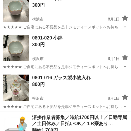
300円
ち込めます！ ※詳細はこ...
横浜市
8月1日
★★★★★ ご自宅にある不要品を是非ジモティースポットへお持ち込
みしませんか？ 家電、趣味・スポーツ・レジャー用品、こども用品、
神奈川
横浜市
食器
小鉢
0801-020 小鉢
衣料服飾品、生活雑貨、家具、本、CD・DVDなどが無料でまとめて持
300円
ち込めます！ ※詳細はこ...
横浜市
8月1日
★★★★★ ご自宅にある不要品を是非ジモティースポットへお持ち込
みしませんか？ 家電、趣味・スポーツ・レジャー用品、こども用品、
神奈川
横浜市
食器
小鉢
0801-016 ガラス製小物入れ
衣料服飾品、生活雑貨、家具、本、CD・DVDなどが無料でまとめて持
800円
ち込めます！ ※詳細はこ...
横浜市
8月1日
★★★★★ ご自宅にある不要品を是非ジモティースポットへお持ち込
みしませんか？ 家電、趣味・スポーツ・レジャー用品、こども用品、
神奈川
横浜市
食器
現地
溶接作業者募集／時給1700円以上／日勤専属
衣料服飾品、生活雑貨、家具、本、CD・DVDなどが無料でまとめて持
／土日休み／日払いOK／１R寮あり…
ち込めます！ ※詳細はこ...
時給1,700円