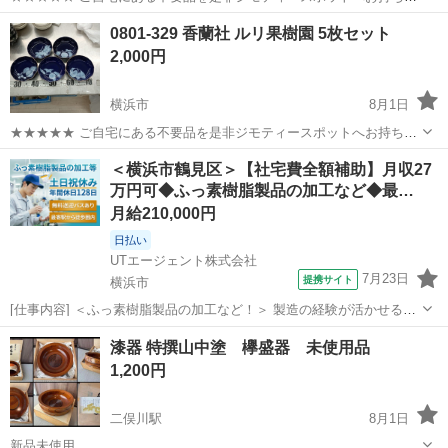
みしませんか？ 家電、趣味・スポーツ・レジャー用品、こども用品、
神奈川
横浜市
食器
食器セット
0801-329 香蘭社 ルリ果樹園 5枚セット
衣料服飾品、生活雑貨、家具、本、CD・DVDなどが無料でまとめて持
2,000円
ち込めます！ ※詳細はこ...
横浜市
8月1日
★★★★★ ご自宅にある不要品を是非ジモティースポットへお持ち込
みしませんか？ 家電、趣味・スポーツ・レジャー用品、こども用品、
神奈川
横浜市
食器
香蘭社
＜横浜市鶴見区＞【社宅費全額補助】月収27
衣料服飾品、生活雑貨、家具、本、CD・DVDなどが無料でまとめて持
万円可◆ふっ素樹脂製品の加工など◆最…
ち込めます！ ※詳細はこ...
月給210,000円
日払い
UTエージェント株式会社
7月23日
提携サイト
横浜市
[仕事内容] ＜ふっ素樹脂製品の加工など！＞ 製造の経験が活かせるお
仕事です！ ＜具体的には…＞ 【素材製造課】 ◆ふっ素樹脂原料を計
神奈川
横浜市
仕分け
漆器 特撰山中塗 欅盛器 未使用品
量・投入 ◆成型 【加工一課】 ◆成形されたふっ素樹脂を主に工作機
1,200円
械を用いて加工する...
二俣川駅
8月1日
新品未使用