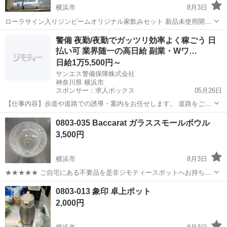
横浜市
8月3日
ローラサイン入りジンビームオリジナル家飲みセット 新品未使用開封
箱の宛名剥がしてます 宜しくお願いします
神奈川
横浜市
食器
ローラ
警備 夜勤/夜勤でガッツリ効率よく稼ごう 日
払い可 業界随一の高日給 副業・Wワ…
日給1万5,500円～
サンエス警備保障株式会社
神奈川県 横浜市
スポンサー：求人ボックス
05月26日
【仕事内容】歩道や道路での誘導・案内をお任せします。 道路をご利
用される車両や歩行者の方が安全に安心して通行するために適切に誘
アルバイト・パート
0803-035 Baccarat ガラススモールボウル
導してください。 勤務地へは直行直帰OKです! <未経験でも安心!!> 丁
3,500円
寧な研修20hで基本的な知識を...
横浜市
8月3日
★★★★★ ご自宅にある不要品を是非ジモティースポットへお持ち込
みしませんか？ 家電、趣味・スポーツ・レジャー用品、こども用品、
神奈川
横浜市
食器
現地
0803-013 象印 卓上ポット
衣料服飾品、生活雑貨、家具、本、CD・DVDなどが無料でまとめて持
2,000円
ち込めます！ ※詳細はこ...