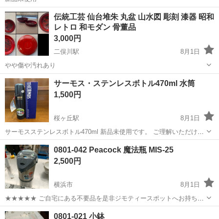
神奈川
横浜市
二俣川駅
食器
山中塗
伝統工芸 仙台堆朱 丸盆 山水図 彫刻 漆器 昭和
レトロ 和モダン 骨董品
3,000円
二俣川駅
8月1日
やや傷や汚れあり
神奈川
横浜市
二俣川駅
食器
堆朱
サーモス・ステンレスボトル470ml 水筒
1,500円
桜ヶ丘駅
8月1日
サーモスステンレスボトル470ml 新品未使用です。 ご理解いただける
方よろしくお願いします。 ノークレームノーリターンでお願いしま
神奈川
横浜市
桜ヶ丘駅
食器
0801-042 Peacock 魔法瓶 MIS-25
す。
2,500円
横浜市
8月1日
★★★★★ ご自宅にある不要品を是非ジモティースポットへお持ち込
みしませんか？ 家電、趣味・スポーツ・レジャー用品、こども用品、
神奈川
横浜市
食器
魔法瓶
0801-021 小鉢
衣料服飾品、生活雑貨、家具、本、CD・DVDなどが無料でまとめて持