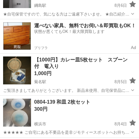
綱島駅
8月6日
★自宅保管ですので、気になる方はご遠慮下さいませ。 ★自己紹介
欄、画面上に表示されております受取場所をご確認の上、メッセージ
神奈川
横浜市
綱島駅
食器
タンブラー
運べない家具、無料でお伺い＆即買取もOK！
をお願いいたします。 ★10000円以上の購入で貰えたピンクのタンブ
状態が悪くてもOK！最大限買取します
ラーです。 ★袋持参で最寄...
Ad
プリフラ
【1000円】カレー皿5枚セット スプーン
付 篭入り
1,000円
菊名駅
8月5日
ご覧頂きましてありがとうございます。 新品未使用、自宅保管品にな
ります。 お皿5枚、スプーン5本、篭です。 篭の上部に、点々とシミが
神奈川
横浜市
菊名駅
食器
スプーン
0804-139 和皿 2枚セット
見られます。 よろしくお願いします。
300円
横浜市
8月4日
★★★★★ ご自宅にある不要品を是非ジモティースポットへお持ち込
みしませんか？ 家電、趣味・スポーツ・レジャー用品、こども用品、