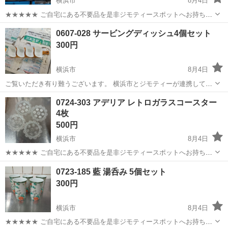
横浜市
8月4日
★★★★★ ご自宅にある不要品を是非ジモティースポットへお持ち込
みしませんか？ 家電、趣味・スポーツ・レジャー用品、こども用品、
神奈川
横浜市
食器
現地
0607-028 サービングディッシュ4個セット
衣料服飾品、生活雑貨、家具、本、CD・DVDなどが無料でまとめて持
300円
ち込めます！ ※詳細はこ...
横浜市
8月4日
ご覧いただき有り難うございます。 横浜市とジモティーが連携して運
営しています。 粗⼤ごみ等の減量を⽬的にまだ使えるものをリユース
神奈川
横浜市
食器
リユース
0724-303 アデリア レトロガラスコースター
しています。 ★★★★★ ご自宅にある不要品を是非ジモティースポッ
4枚
トへお持ち込み...
500円
横浜市
8月4日
★★★★★ ご自宅にある不要品を是非ジモティースポットへお持ち込
みしませんか？ 家電、趣味・スポーツ・レジャー用品、こども用品、
神奈川
横浜市
食器
アデリア
0723-185 藍 湯呑み 5個セット
衣料服飾品、生活雑貨、家具、本、CD・DVDなどが無料でまとめて持
300円
ち込めます！ ※詳細はこ...
横浜市
8月4日
★★★★★ ご自宅にある不要品を是非ジモティースポットへお持ち込