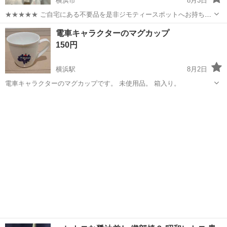
横浜市
8月3日
★★★★★ ご自宅にある不要品を是非ジモティースポットへお持ち込
みしませんか？ 家電、趣味・スポーツ・レジャー用品、こども用品、
神奈川
横浜市
食器
象印
電車キャラクターのマグカップ
衣料服飾品、生活雑貨、家具、本、CD・DVDなどが無料でまとめて持
150円
ち込めます！ ※詳細はこ...
横浜駅
8月2日
電車キャラクターのマグカップです。 未使用品。 箱入り。
神奈川
横浜市
横浜駅
食器
マグカップ