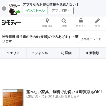
アプリならお得な情報を見逃さない！
インストール
アプリで開く
神奈川県
検索
ログイン
投稿
神奈川県 横浜市のその他(食器)の中古あげます・譲
人気キーワード
ります
エリア
ジャンル
詳細
新着順
運べない家具、無料でお伺い＆即買取もOK！
状態が悪くてもOK！最大限買取します