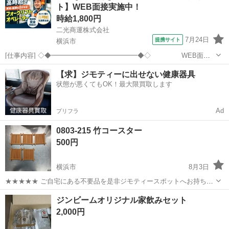
ト】WEB面接実施中！
ち込めます！ ※詳細はこ...
時給1,800円
二光商運株式会社
7月24日
提携サイト
横浜市
[仕事内容] ◇◆━━━━━━━━━━━━━◆◇ WEB面接
あり スピード面接実施中なので 最短入社可能！
神奈川
横浜市
工場
【求】ジモティーに出せない健康器具
◇◆━━━━━━━━━━━━━◆◇ 大手物流倉庫にてフォークリフ
状態が悪くてもOK！最大限買取します
トオペレーターを お任せいたし...
Ad
プリフラ
0803-215 竹コースター
500円
横浜市
8月3日
★★★★★ ご自宅にある不要品を是非ジモティースポットへお持ち込
みしませんか？ 家電、趣味・スポーツ・レジャー用品、こども用品、
神奈川
横浜市
食器
コースター
ジンビームオリジナル家飲みセット
衣料服飾品、生活雑貨、家具、本、CD・DVDなどが無料でまとめて持
2,000円
ち込めます！ ※詳細はこ...