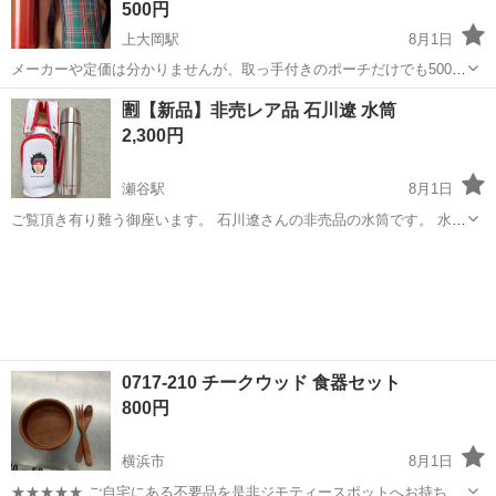
500円
上大岡駅
8月1日
メーカーや定価は分かりませんが、取っ手付きのポーチだけでも500円
以上はするかと思います。似たようなサイズの水筒にも使え、持ち歩
神奈川
横浜市
上大岡駅
食器
水筒
🈹【新品】非売レア品 石川遼 水筒
きや取り出しにも便利です。仕切りが有り、氷やお茶のパックなど入
2,300円
ったままでも、気にせずに飲む事が出...
瀬谷駅
8月1日
ご覧頂き有り難う御座います。 石川遼さんの非売品の水筒です。 水筒
のカバーはゴルフバックのデザイン。 こちら新品未使用ですが、カバ
神奈川
横浜市
瀬谷駅
食器
水筒
ーに極わずかな色落ちがありますので、お安く出品します。
0717-210 チークウッド 食器セット
800円
横浜市
8月1日
★★★★★ ご自宅にある不要品を是非ジモティースポットへお持ち込