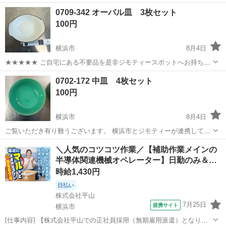
みしませんか？ 家電、趣味・スポーツ・レジャー用品、こども用品、
神奈川
横浜市
食器
湯呑み
0709-342 オーバル皿 3枚セット
衣料服飾品、生活雑貨、家具、本、CD・DVDなどが無料でまとめて持
100円
ち込めます！ ※詳細はこ...
横浜市
8月4日
★★★★★ ご自宅にある不要品を是非ジモティースポットへお持ち込
みしませんか？ 家電、趣味・スポーツ・レジャー用品、こども用品、
神奈川
横浜市
食器
現地
0702-172 中皿 4枚セット
衣料服飾品、生活雑貨、家具、本、CD・DVDなどが無料でまとめて持
100円
ち込めます！ ※詳細はこ...
横浜市
8月4日
ご覧いただき有り難うございます。 横浜市とジモティーが連携して運
営しています。 粗⼤ごみ等の減量を⽬的にまだ使えるものをリユース
神奈川
横浜市
食器
リユース
＼人気のコツコツ作業／【補助作業メインの
しています。 ★★★★★ ご自宅にある不要品を是非ジモティースポッ
半導体関連機械オペレーター】日勤のみ＆…
トへお持ち込み...
時給1,430円
日払い
株式会社平山
7月25日
提携サイト
横浜市
[仕事内容] 【株式会社平山での正社員採用（無期雇用派遣）となりま