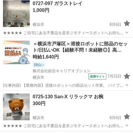
0727-097 ガラストレイ
1,000円
横浜市
8月6日
★★★★★ ご自宅にある不要品を是非ジモティースポットへお持ち込
みしませんか？ 家電、趣味・スポーツ・レジャー用品、こども用品、
神奈川
横浜市
食器
現地
＜横浜市戸塚区＞溶接ロボットに部品のセッ
衣料服飾品、生活雑貨、家具、本、CD・DVDなどが無料でまとめて持
ト/日払いOK【経験不問！未経験◎】高…
ち込めます！ ※詳細はこ...
時給1,640円
日払い
株式会社綜合キャリアオプション
7月21日
提携サイト
横浜市
[仕事内容] 【業務内容】溶接ロボットへの部品セット作業。 パイプや
ワイヤーなど様々な部品を機械にセットします。 1人で3～4台の機械
神奈川
横浜市
工場
0725-130 San-X リラックマ お椀
を担当していただきます。 溶接後のバリ取りや簡単な溶接の手直しを
300円
する工程もあります。 【取...
横浜市
8月6日
★★★★★ ご自宅にある不要品を是非ジモティースポットへお持ち込
みしませんか？ 家電、趣味・スポーツ・レジャー用品、こども用品、