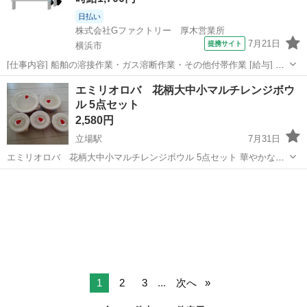
日払い
株式会社Gファクトリー 厚木営業所
7月21日
提携サイト
横浜市
[仕事内容] 船舶の溶接作業・ガス溶断作業・その他付帯作業 [給与] 時
給1700円～2000円 [休日・休暇] 土・日 年末年始/お盆/GW等の大型連
神奈川
横浜市
工場
エミリオロバ 花柄大中小マルチレンジボウ
休あり 祝祭日は工場カレンダーによります [応募資格] 溶接の仕事...
ル 5点セット
2,580円
立場駅
7月31日
エミリオロバ 花柄大中小マルチレンジボウル 5点セット 華やかな花
柄デザインが特徴の、密閉蓋付き保存容器5点セットです。 - セット内
神奈川
横浜市
立場駅
食器
容: 保存容器5点 - デザイン: 花柄 - 特徴: 密閉蓋付き -サイズ...
1
2
3
...
次へ