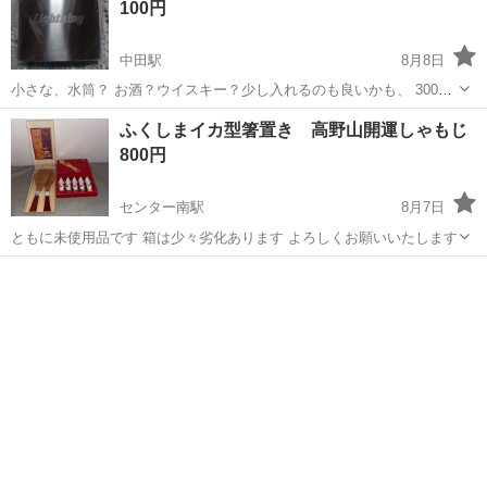
100円
中田駅
8月8日
小さな、水筒？ お酒？ウイスキー？少し入れるのも良いかも、 300円
でお譲りします、
神奈川
横浜市
中田駅
食器
ふくしまイカ型箸置き 高野山開運しゃもじ
800円
センター南駅
8月7日
ともに未使用品です 箱は少々劣化あります よろしくお願いいたします
神奈川
横浜市
センター南駅
食器