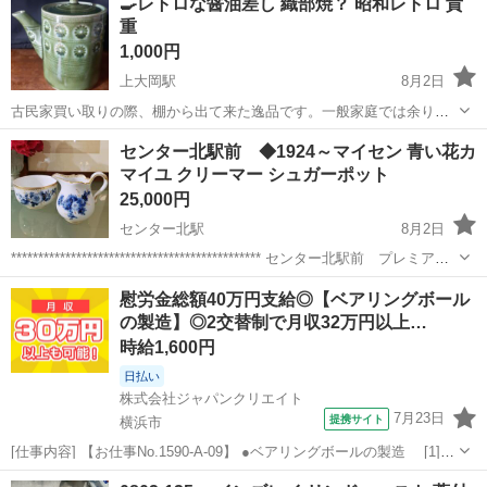
🍳レトロな醤油差し 織部焼？ 昭和レトロ 貴
重
1,000円
上大岡駅
8月2日
古民家買い取りの際、棚から出て来た逸品です。一般家庭では余り使
わないサイズです。料亭などお店使いに良さそうです。詳しくは分か
神奈川
横浜市
上大岡駅
食器
レトロ
センター北駅前 ◆1924～マイセン 青い花カ
りませんが、風景から織部焼の様な気がしますが、細かくは分かりま
マイユ クリーマー シュガーポット
せん。外見の景色も良いのですが、お好き...
25,000円
センター北駅
8月2日
********************************************** センター北駅前 プレミアヨ
コハマ６階 生活に必要な照明・家具・家電なんでも揃います。 ご予
神奈川
横浜市
センター北駅
食器
慰労金総額40万円支給◎【ベアリングボール
算・ご希望お気軽にご相談く...
の製造】◎2交替制で月収32万円以上…
時給1,600円
日払い
株式会社ジャパンクリエイト
7月23日
提携サイト
横浜市
[仕事内容] 【お仕事No.1590-A-09】 ●ベアリングボールの製造 [1]原
料（溶剤の投入や補助・製品梱包） ※一時的に重量物の取り扱い
神奈川
横浜市
工場