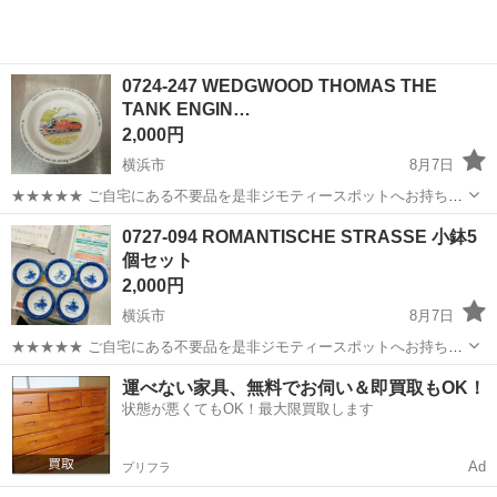
0724-247 WEDGWOOD THOMAS THE
TANK ENGIN…
2,000円
横浜市
8月7日
★★★★★ ご自宅にある不要品を是非ジモティースポットへお持ち込
みしませんか？ 家電、趣味・スポーツ・レジャー用品、こども用品、
神奈川
横浜市
食器
THOMAS
0727-094 ROMANTISCHE STRASSE 小鉢5
衣料服飾品、生活雑貨、家具、本、CD・DVDなどが無料でまとめて持
個セット
ち込めます！ ※詳細はこ...
2,000円
横浜市
8月7日
★★★★★ ご自宅にある不要品を是非ジモティースポットへお持ち込
みしませんか？ 家電、趣味・スポーツ・レジャー用品、こども用品、
神奈川
横浜市
食器
STRASSE
運べない家具、無料でお伺い＆即買取もOK！
衣料服飾品、生活雑貨、家具、本、CD・DVDなどが無料でまとめて持
状態が悪くてもOK！最大限買取します
ち込めます！ ※詳細はこ...
Ad
プリフラ