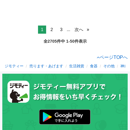
1
2
3
...
次へ
全2705件中 1-50件表示
ページTOPへ
ジモティー
売ります・あげます
生活雑貨
食器
その他
神奈