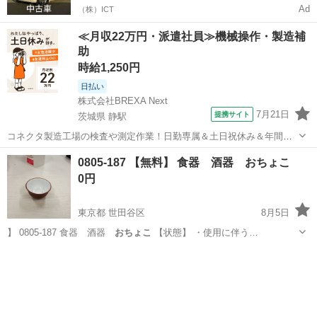
Ad
（株）ICT
≪月収22万円・派遣社員≫機械操作・製造補
助
時給1,250円
日払い
株式会社BREXA Next
7月21日
提携サイト
茨城県 静駅
コネクタ製造工場の検査や測定作業！日勤専属＆土日祝休み＆年間休
日128日★クリーンルーム内作業★マイカー通勤OK＆無料駐車場あり
茨城
常陸大宮市
静駅
その他
0805-187 【無料】 食器 酒器 おちょこ
★就業先食堂利用可！日払い制度あり！《茨城県常陸大宮市》 人気の
0円
工場のお仕事 ◇コネクタ製造工...
東京都 世田谷区
8月5日
】 0805-187 食器 酒器
おちょこ
【状態】 ・使用に伴う…
東京
世田谷区
食器
おちょこ