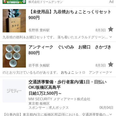
Ad
株式会社ドリームデッサン
【未使用品】九谷焼おちょことっくりセット
900円
長野県 豊科駅
8月3日
九谷焼の徳利＆お猪口セットです。 落ち着いたエメラルドグリーンの
釉薬が美しく、シンプルで上品な雰囲気のあるお品です。 徳利2本、
長野
安曇野市
豊科駅
食器
九谷焼
アンティーク ぐいのみ お猪口 さかづき
お猪口5個のセットになります。 【状態】 未使用品です。 目立った傷
800円
や欠けはなく（裏面に少...
岩手県 矢幅駅
8月3日
のとおり欠けているものがあります。
おちょこ
レトロ アンティーク
岩手
紫波郡
矢幅駅
食器
交通誘導警備・歩行者案内/週1日・日払い
OK/板橋区高島平
日給1万2,500円～
MM SECURITY メディアマート株式会社
東京都 板橋区
スポンサー：求人ボックス
06月04日
【仕事内容】東京都内(主に板橋区周辺)等における、交通誘導警備のお