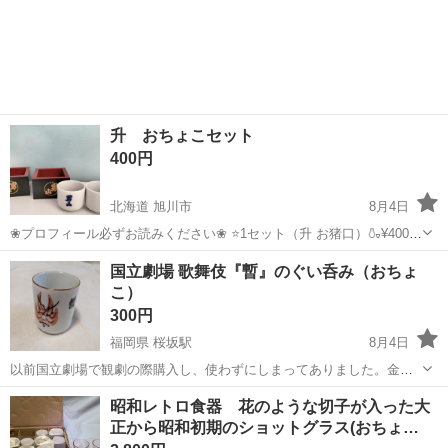
升 おちょこセット
400円
北海道 旭川市
8月4日
❀プロフィール必ずお読みください❀ ⭐️1セット（升 お猪口）🍶¥400
飾っていただけなので状態綺麗ですが神経質な方はご遠慮下さい 2セ
北海道
旭川市
食器
おちょこ
国立劇場 歌舞伎『暫』のぐい呑み（おちょ
ットあります🍶 お問い合わせの際欲しい数教えて下さい😊 ✿何も言わ
こ）
れない場...
300円
福岡県 桜坂駅
8月4日
以前国立劇場で観劇の際購入し、使わずにしまってありました。金縁
でおしゃれなぐい呑みです。 口径4cm 高さ5.5cm
福岡
福岡市
桜坂駅
食器
おちょこ
昭和レトロ食器 花のような切子が入った大
正から昭和初期のショットグラス(おちょ…