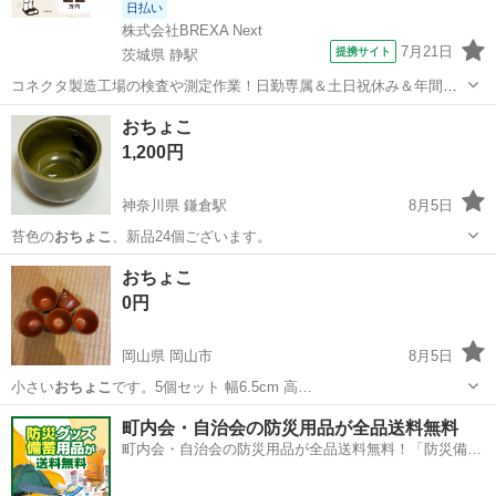
日払い
株式会社BREXA Next
7月21日
提携サイト
茨城県 静駅
コネクタ製造工場の検査や測定作業！日勤専属＆土日祝休み＆年間休
日128日★クリーンルーム内作業★マイカー通勤OK＆無料駐車場あり
茨城
常陸大宮市
静駅
その他
おちょこ
★就業先食堂利用可！日払い制度あり！《茨城県常陸大宮市》 人気の
1,200円
工場のお仕事 ◇コネクタ製造工...
神奈川県 鎌倉駅
8月5日
苔色の
おちょこ
、新品24個ございます。
神奈川
鎌倉市
鎌倉駅
食器
おちょこ
0円
岡山県 岡山市
8月5日
小さい
おちょこ
です。5個セット 幅6.5cm 高…
岡山
岡山市
食器
おちょこ
町内会・自治会の防災用品が全品送料無料
町内会・自治会の防災用品が全品送料無料！「防災備蓄
用品ドットコム」