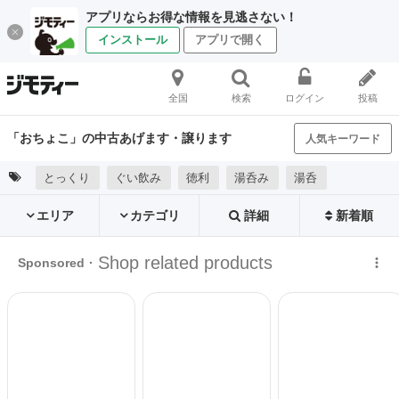
アプリならお得な情報を見逃さない！
インストール
アプリで開く
全国
検索
ログイン
投稿
「おちょこ」の中古あげます・譲ります
人気キーワード
とっくり
ぐい飲み
徳利
湯呑み
湯呑
エリア
カテゴリ
詳細
新着順