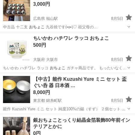
3,000円
広島県 福山駅
8月5日
中古品 十二支
おちょこ
九谷焼です(•ө•)♡ 祖父母の…
広島
福山市
福山駅
食器
九谷焼
ちいかわ ハチワレ ラッコ おちょこ
500円
大阪府 大阪市
8月5日
ちいかわ ハチワレ ラッコ
おちょこ
ガチャ商品です。 もったいなく…
大阪
大阪市
食器
ハチワレ
【中古】能作 Kuzushi Yure ミニ セット 盃
ぐい呑 器 日本酒 …
8,000円
東京都 錦糸町駅
8月5日
能作 Kuzushi Yure ミニ セット 純度100%の錫（すず） ２個セット サ
イズ(mm)：高さ37、直径57（1ヶあたり） 画像に写っているものが全
東京
墨田区
錦糸町駅
食器
熱燗
銀おちょことっくり結晶金箔装飾80年前イン
てです。外箱や説明書等はありません。 2セットあります。...
テリアとかに
0円