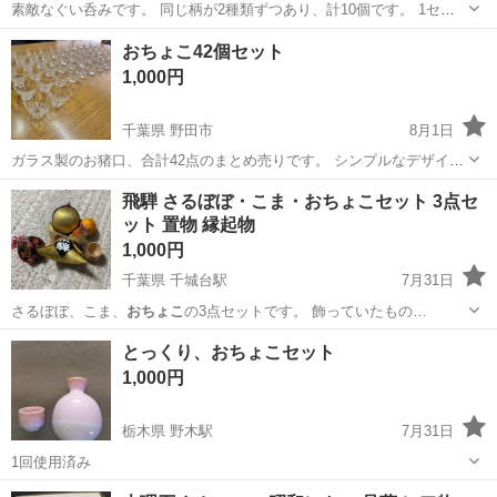
素敵なぐい呑みです。 同じ柄が2種類ずつあり、計10個です。 1セッ
トのみ箱ありですが、全て未使用品です。 NR,NC 手渡しのみ可能
神奈川
川崎市
食器
おちょこ
おちょこ42個セット
1,000円
千葉県 野田市
8月1日
ガラス製のお猪口、合計42点のまとめ売りです。 シンプルなデザイン
で、日本酒（冷酒）にはもちろん、ちょっとした前菜の盛り付けや、
千葉
野田市
食器
おちょこ
飛騨 さるぼぼ・こま・おちょこセット 3点セ
デザートカップとしてもお使いいただけるサイズ感です。 ■状態 お猪
ット 置物 縁起物
口： 物によってはス...
1,000円
千葉県 千城台駅
7月31日
さるぼぼ、こま、
おちょこ
の3点セットです。 飾っていたもの…
千葉
千葉市
千城台駅
その他
とっくり、おちょこセット
1,000円
栃木県 野木駅
7月31日
1回使用済み
栃木
下都賀郡
野木駅
食器
使用済み