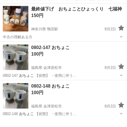
仕事です。 日給1万2500円以上の高収入に加え、日払い制度も完備し
アルバイト・パート / 契約社員
最終値下げ おちょことひょっくり 七福神
ています。 ファン付きベスト支給など無理なく働ける環境で、未経験
150円
スタートのスタッフが多数在籍して...
神奈川県 鴨宮駅
8月2日
中古の理解ある方
神奈川
小田原市
鴨宮駅
食器
0802-147 おちょこ
100円
福島県 会津若松市
8月2日
0802-147
おちょこ
【状態】 ・使用に伴う…
福島
会津若松市
食器
おちょこ
0802-148 おちょこ
100円
福島県 会津若松市
8月2日
0802-148
おちょこ
【状態】 ・使用に伴う…
福島
会津若松市
食器
おちょこ