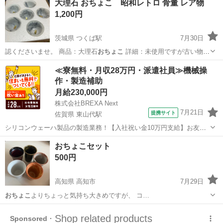
大理石 おちょこ 昭和レトロ 骨董 レア物
1,200円
茨城県 つくば駅
7月30日
認くださいませ。 商品：大理石
おちょこ
詳細：未使用ですが古い物で
す。状…
茨城
つくば市
つくば駅
食器
≪寮無料・月収28万円・派遣社員≫機械操
作・製造補助
月給230,000円
株式会社BREXA Next
7月21日
提携サイト
佐賀県 東山代駅
シリコンウェーハ製品の製造業務！【入社祝い金10万円支給】お友達
やカップルとの応募OK◎年間休日129日＆休出なしでプライベート充
佐賀
伊万里市
東山代駅
その他
おちょこセット
実♪業務はクリーンルームで快適作業◎自社正社員登用制度あり★1食
500円
300円～の格安食堂あり！《佐...
高知県 高知市
7月29日
おちょこ
よりちょっと気持ち大きめですが、 コ…
高知
高知市
食器
おちょこ