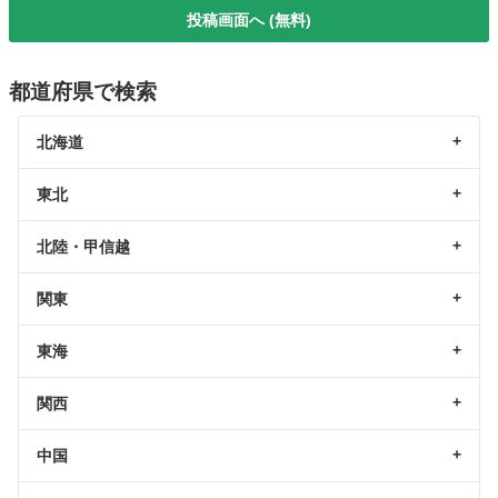
投稿画面へ (無料)
都道府県で検索
北海道
東北
北陸・甲信越
関東
東海
関西
中国