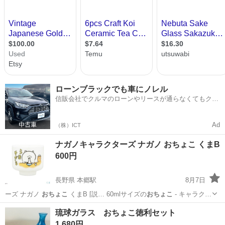
ローンブラックでも車にノレル
信販会社でクルマのローンやリースが通らなくてもクル
マをご利用いただけるサービスがあります！
Ad
（株）ICT
ナガノキャラクターズ ナガノ おちょこ くまB
600円
長野県 本郷駅
8月7日
ーズ ナガノ
おちょこ
くまB [説… 60mlサイズの
おちょこ
- キャラク…
長野
長野市
本郷駅
おもちゃ
琉球ガラス おちょこ徳利セット
1,680円