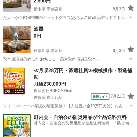
2,800円
栃木県 宇都宮市
8月3日
た大正から昭和初期のショットグラス(
おちょこ
)の新品デッドストック
12個セットで…
栃木
宇都宮市
食器
ショットグラス
酒器
0円
神奈川県 鷺沼駅
8月3日
7cm 底直径7cm 1本
おちょこ
高さ5cm 直径5.5cm …
神奈川
川崎市
鷺沼駅
食器
≪月収28万円・派遣社員≫機械操作・製造補
助
月給230,000円
株式会社BREXA Next
7月21日
提携サイト
佐賀県 東山代駅
シリコンウェーハ製品の製造業務！【入社祝い金10万円支給】お友達
やカップルとの応募OK◎年間休日129日＆休出なしでプライベート充
佐賀
伊万里市
東山代駅
その他
町内会・自治会の防災用品が全品送料無料
実♪業務はクリーンルームで快適作業◎自社正社員登用制度あり★1食
町内会・自治会の防災用品が全品送料無料！「防災備蓄
300円～の格安食堂あり！《佐...
用品ドットコム」