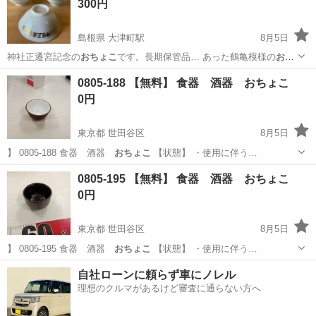
300円
島根県 大津町駅
8月5日
神社正遷宮記念の
おちょこ
です。長期保管品… あった鶴亀模様の
おち
ょこ
2個はおまけです…
島根
出雲市
大津町駅
食器
0805-188 【無料】 食器 酒器 おちょこ
0円
東京都 世田谷区
8月5日
】 0805-188 食器 酒器
おちょこ
【状態】 ・使用に伴う…
東京
世田谷区
食器
おちょこ
0805-195 【無料】 食器 酒器 おちょこ
0円
東京都 世田谷区
8月5日
】 0805-195 食器 酒器
おちょこ
【状態】 ・使用に伴う…
東京
世田谷区
食器
おちょこ
自社ローンに頼らず車にノレル
理想のクルマがあるけど審査に通らない方へ