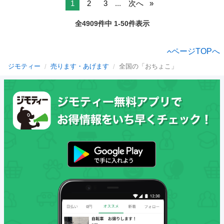
1
2
3
...
次へ
全4909件中 1-50件表示
ページTOPへ
ジモティー
売ります・あげます
全国の「おちょこ」