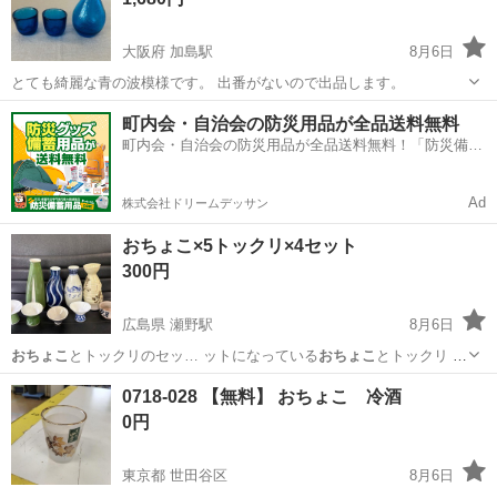
大阪府 加島駅
8月6日
とても綺麗な青の波模様です。 出番がないので出品します。
大阪
大阪市
加島駅
食器
町内会・自治会の防災用品が全品送料無料
町内会・自治会の防災用品が全品送料無料！「防災備蓄
用品ドットコム」
Ad
株式会社ドリームデッサン
おちょこ×5トックリ×4セット
300円
広島県 瀬野駅
8月6日
おちょこ
とトックリのセッ… ットになっている
おちょこ
とトックリ お
ち…
広島
広島市
瀬野駅
食器
0718-028 【無料】 おちょこ 冷酒
0円
東京都 世田谷区
8月6日