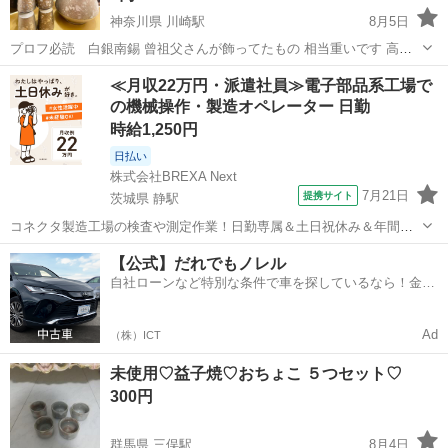
神奈川県 川崎駅
8月5日
プロフ必読 白銀南錫 曾祖父さんが飾ってたもの 相当重いです 高さ
20ぐらいかな？目視
神奈川
川崎市
川崎駅
食器
≪月収22万円・派遣社員≫電子部品系工場で
の機械操作・製造オペレーター 日勤
時給1,250円
日払い
株式会社BREXA Next
7月21日
提携サイト
茨城県 静駅
コネクタ製造工場の検査や測定作業！日勤専属＆土日祝休み＆年間休
日128日★クリーンルーム内作業★マイカー通勤OK＆無料駐車場あり
茨城
常陸大宮市
静駅
その他
【公式】だれでもノレル
★就業先食堂利用可！日払い制度あり！《茨城県常陸大宮市》 人気の
自社ローンなど特別な条件で車を探しているなら！金利
工場のお仕事 ◇コネクタ製造工...
0%で車をご提供、ノレル独自与信システム。
Ad
（株）ICT
未使用♡益子焼♡おちょこ ５つセット♡
300円
群馬県 三俣駅
8月4日