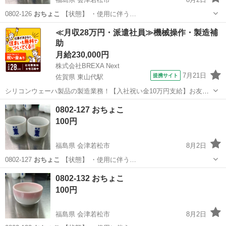
0802-126
おちょこ
【状態】 ・使用に伴う…
福島
会津若松市
食器
おちょこ
≪月収28万円・派遣社員≫機械操作・製造補
助
月給230,000円
株式会社BREXA Next
7月21日
提携サイト
佐賀県 東山代駅
シリコンウェーハ製品の製造業務！【入社祝い金10万円支給】お友達
やカップルとの応募OK◎年間休日129日＆休出なしでプライベート充
佐賀
伊万里市
東山代駅
その他
0802-127 おちょこ
実♪業務はクリーンルームで快適作業◎自社正社員登用制度あり★1食
100円
300円～の格安食堂あり！《佐...
福島県 会津若松市
8月2日
0802-127
おちょこ
【状態】 ・使用に伴う…
福島
会津若松市
食器
おちょこ
0802-132 おちょこ
100円
福島県 会津若松市
8月2日