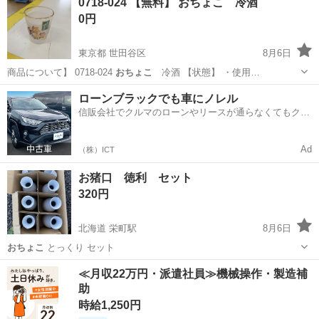
0718-024 【無料】 おちょこ 冷酒
0円
東京都 世田谷区
8月6日
商品について】 0718-024
おちょこ
冷酒 【状態】 ・使用…
東京
世田谷区
食器
おちょこ
ローンブラックでも車にノレル
信販会社でクルマのローンやリースが通らなくてもクル
マをご利用いただけるサービスがあります！
Ad
（株）ICT
お猪口 徳利 セット
320円
北海道 栄町駅
8月6日
おちょこ
とっくり セット
北海道
札幌市
栄町駅
その他
≪月収22万円・派遣社員≫機械操作・製造補
助
時給1,250円