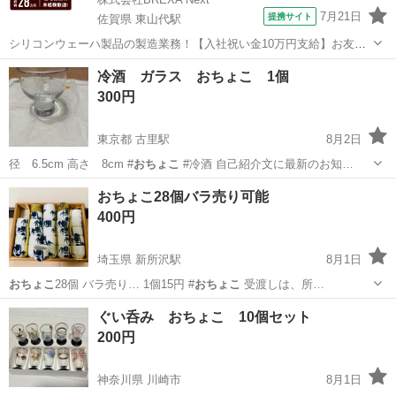
7月21日
提携サイト
佐賀県 東山代駅
シリコンウェーハ製品の製造業務！【入社祝い金10万円支給】お友達
やカップルとの応募OK◎年間休日129日＆休出なしでプライベート充
佐賀
伊万里市
東山代駅
その他
冷酒 ガラス おちょこ 1個
実♪業務はクリーンルームで快適作業◎自社正社員登用制度あり★1食
300円
300円～の格安食堂あり！《佐...
東京都 古里駅
8月2日
径 6.5cm 高さ 8cm #
おちょこ
#冷酒 自己紹介文に最新のお知…
東京
西多摩郡
古里駅
食器
おちょこ
おちょこ28個バラ売り可能
400円
埼玉県 新所沢駅
8月1日
おちょこ
28個 バラ売り… 1個15円 #
おちょこ
受渡しは、所…
埼玉
所沢市
新所沢駅
食器
おちょこ
ぐい呑み おちょこ 10個セット
200円
神奈川県 川崎市
8月1日