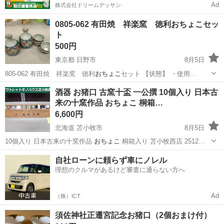
Ad
株式会社ドリームデッサン
0805-062 有田焼 祥楽窯 徳利おちょこセッ
ト
500円
東京都 日野市
8月5日
805-062 有田焼 祥楽窯 徳利
おちょこ
セット 【状態】 ・使用…
東京
日野市
食器
おちょこ
酒器 お猪口 古窯十盃 一公撰 10個入り 日本古
来の十窯作品 おちょこ 桐箱…
6,600円
北海道 苫小牧市
8月5日
10個入り 日本古来の十窯作品
おちょこ
桐箱入り 苫小牧西店 2512…
北海道
苫小牧市
食器
おちょこ
自社ローンに頼らず車にノレル
理想のクルマがあるけど審査に通らない方へ
Ad
（株）ICT
須佐神社正遷宮記念お猪口（2個おまけ付）