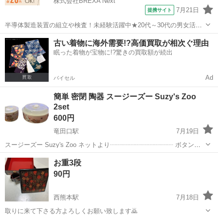
株式会社BREXA Next
7月21日
提携サイト
半導体製造装置の組立や検査！未経験活躍中★20代～30代の男女活躍
中★ワンルーム寮完備！赴任旅費会社負担！マイカー通勤OK！無料駐
熊本
その他
古い着物に海外需要!?高価買取が相次ぐ理由
車場あり！正社員登用あり！《熊本県菊池郡大津町》 人気の工場のお
眠った着物が宝物に!?驚きの買取額が続出
仕事 ◇半導体製造装置の組立...
Ad
バイセル
簡単 密閉 陶器 スージーズー Suzy's Zoo
2set
600円
竜田口駅
7月19日
スージーズー Suzy's Zoo ネットより┈┈┈┈┈┈┈┈┈┈ ボタン一
つで簡単密閉できます。 高い気密性で、液体・におい漏れから、食材
熊本
熊本市
竜田口駅
食器
Suzy
お重3段
の乾燥を防いでくれます。 フタをしたまま電子レンジ加熱もできま
90円
す。 フタを外し...
西熊本駅
7月18日
取りに来て下さる方よろしくお願い致します🙇