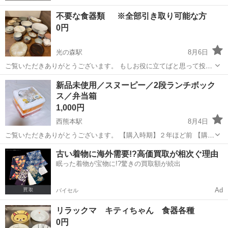
不要な食器類 ※全部引き取り可能な方
0円
光の森駅
8月6日
ご覧いただきありがとうございます。 もしお役に立てばと思って投稿
しました。 〜引き取り条件〜 一部ではなく全て引き取り可能な方 概
熊本
熊本市
光の森駅
食器
新品未使用／スヌーピー／2段ランチボック
ね10時位から15時位まで コンビニ駐車場にて できれば早めにお願い
ス／弁当箱
します。
1,000円
西熊本駅
8月4日
ご覧いただきありがとうございます。 【購入時期】２年ほど前 【購入
時価格】不明 【サイズ】横幅約24／奥行き約21／高さ約16／いずれも
熊本
熊本市
西熊本駅
食器
古い着物に海外需要!?高価買取が相次ぐ理由
外寸 【傷などの状態】新品未開封ですが、2年ほど保管していたため
眠った着物が宝物に!?驚きの買取額が続出
外装に少し汚れがありま...
Ad
バイセル
リラックマ キティちゃん 食器各種
0円