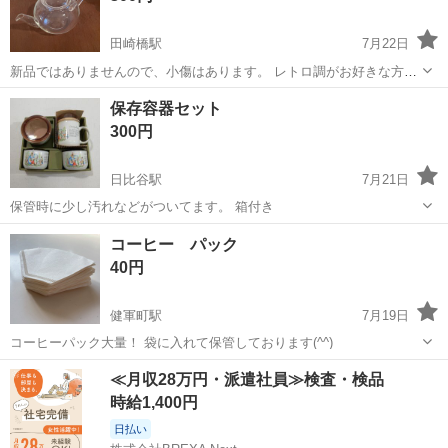
田崎橋駅
7月22日
新品ではありませんので、小傷はあります。 レトロ調がお好きな方い
かがですか。
熊本
熊本市
田崎橋駅
食器
保存容器セット
300円
日比谷駅
7月21日
保管時に少し汚れなどがついてます。 箱付き
熊本
玉名市
日比谷駅
食器
容器
コーヒー パック
40円
健軍町駅
7月19日
コーヒーパック大量！ 袋に入れて保管しております(^^)
熊本
上益城郡
健軍町駅
食器
≪月収28万円・派遣社員≫検査・検品
時給1,400円
日払い