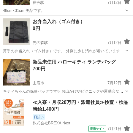
長洲駅
7月12日
48cm×31cm 美品です。
熊本
玉名郡
長洲駅
食器
お弁当入れ（ゴム付き）
0円
光の森駅
7月12日
薄手の弁当入れ（ゴム付き）です。 外側に少し汚れが着いていますが
（写真2枚目）中は綺麗です。 長期保管の小ジワありです。良いお品
熊本
熊本市
光の森駅
食器
新品未使用 ハローキティ ランチバッグ
をお求めの方や細かい部分が気になる方はお控え下さい。 保冷機能は
700円
無いと思います。 受け取...
山鹿市
7月12日
キティちゃんの保冷バッグです✨ お出かけやピクニックや運動会など
に使えます✨
熊本
山鹿市
食器
≪入寮・月収28万円・派遣社員≫検査・検品
時給1,400円
日払い
株式会社BREXA Next
7月21日
提携サイト