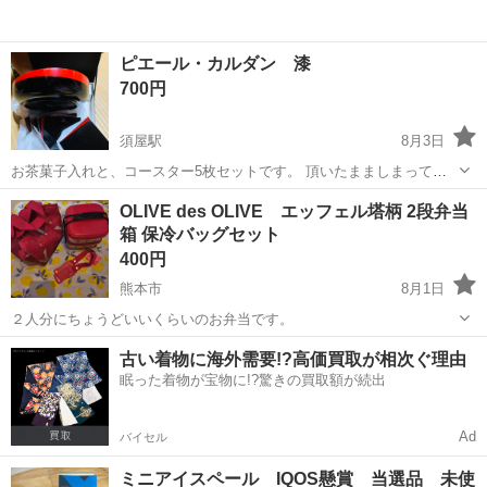
ピエール・カルダン 漆
700円
須屋駅
8月3日
お茶菓子入れと、コースター5枚セットです。 頂いたまましまってお
りました。物自体は綺麗なのですが、箱は痛みがあります。
熊本
合志市
須屋駅
食器
ピエール カルダン
OLIVE des OLIVE エッフェル塔柄 2段弁当
箱 保冷バッグセット
400円
熊本市
8月1日
２人分にちょうどいいくらいのお弁当です。
熊本
熊本市
食器
古い着物に海外需要!?高価買取が相次ぐ理由
眠った着物が宝物に!?驚きの買取額が続出
Ad
バイセル
ミニアイスペール IQOS懸賞 当選品 未使