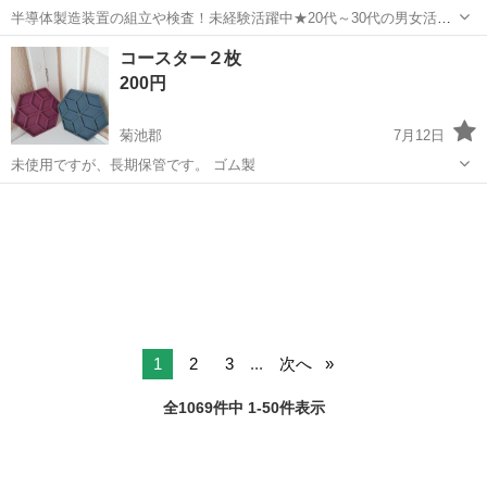
半導体製造装置の組立や検査！未経験活躍中★20代～30代の男女活躍
中★ワンルーム寮完備！赴任旅費会社負担！マイカー通勤OK！無料駐
熊本
その他
コースター２枚
車場あり！正社員登用あり！《熊本県菊池郡大津町》 人気の工場のお
200円
仕事 ◇半導体製造装置の組立...
菊池郡
7月12日
未使用ですが、長期保管です。 ゴム製
熊本
菊池郡
食器
コースター
1
2
3
...
次へ
全1069件中 1-50件表示