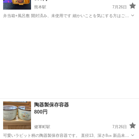
熊本駅
7月26日
弁当箱+風呂敷 開封済み、未使用です 細かいことを気にする方はご遠
慮ください - 素材: プラスチック - 容量: 650ml - 付属品: 仕切り、ナフ
熊本
熊本市
熊本駅
食器
キン 渡し場所 熊本駅、本山営業所周辺 熊本駅...
陶器製保存容器
800円
健軍町駅
7月26日
可愛いラビット柄の陶器製保存容器です。 直径13、深さ8㎝ 新品未使