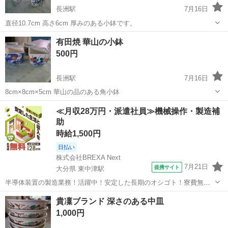
長洲駅
7月16日
直径10.7cm 高さ6cm 厚みのある小鉢です。
熊本
玉名郡
長洲駅
食器
有田焼 華山の小鉢
500円
長洲駅
7月16日
8cm×8cm×5cm 華山の品のある角小鉢
熊本
玉名郡
長洲駅
食器
小鉢
≪月収28万円・派遣社員≫機械操作・製造補
助
時給1,500円
日払い
株式会社BREXA Next
7月21日
提携サイト
大分県 東中津駅
半導体装置の製造業務！活躍中！安定した長期のオシゴト！寮費無料
★赴任旅費会社負担◎20代～40代の男性活躍中★未経験活躍中！高時
大分
中津市
東中津駅
その他
貴凜ブランド 深さのある中皿
給1,500円！《大分県中津市》 人気の工場のお仕事 ◇半導体装置内部
1,000円
のシート製造◇ ＊クリー...