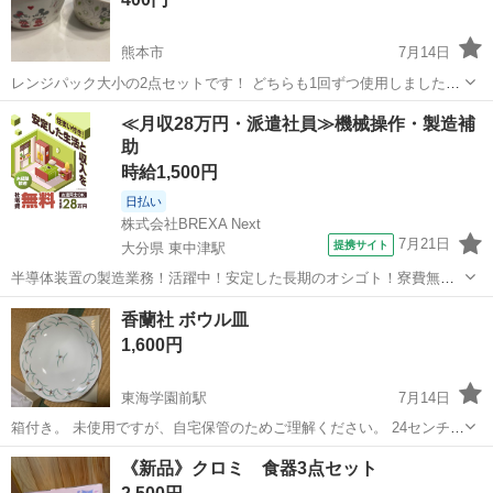
熊本市
7月14日
レンジパック大小の2点セットです！ どちらも1回ずつ使用しました。
目立つ傷や使用の問題はありません。 ・まとめ買いされる方にはまと
熊本
熊本市
食器
レンジ
≪月収28万円・派遣社員≫機械操作・製造補
め割致します·͜· ・単品購入される方よりもまとめ買いして頂く方を優
助
先させて頂きますm(_...
時給1,500円
日払い
株式会社BREXA Next
7月21日
提携サイト
大分県 東中津駅
半導体装置の製造業務！活躍中！安定した長期のオシゴト！寮費無料
★赴任旅費会社負担◎20代～40代の男性活躍中★未経験活躍中！高時
大分
中津市
東中津駅
その他
香蘭社 ボウル皿
給1,500円！《大分県中津市》 人気の工場のお仕事 ◇半導体装置内部
1,600円
のシート製造◇ ＊クリー...
東海学園前駅
7月14日
箱付き。 未使用ですが、自宅保管のためご理解ください。 24センチ位
の大きさです。 宜しくお願い致します。
熊本
熊本市
東海学園前駅
食器
香蘭社
《新品》クロミ 食器3点セット