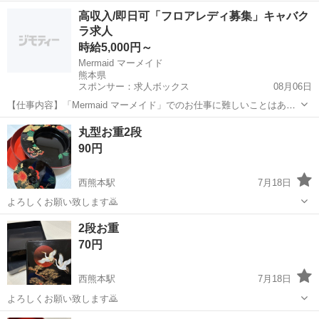
熊本
熊本市
西熊本駅
食器
高収入/即日可「フロアレディ募集」キャバク
ラ求人
時給5,000円～
Mermaid マーメイド
熊本県
スポンサー：求人ボックス
08月06日
【仕事内容】「Mermaid マーメイド」でのお仕事に難しいことはあり
ません! あなたのペースに合わせて一つずつレクチャー しっかり覚え
アルバイト・パート
丸型お重2段
ていけるので、すぐに自信を持って働けるようになりますよ あなたに
90円
お任せすることはコチラ! お客...
西熊本駅
7月18日
よろしくお願い致します🙇
熊本
熊本市
西熊本駅
食器
2段お重
70円
西熊本駅
7月18日
よろしくお願い致します🙇
熊本
熊本市
西熊本駅
食器