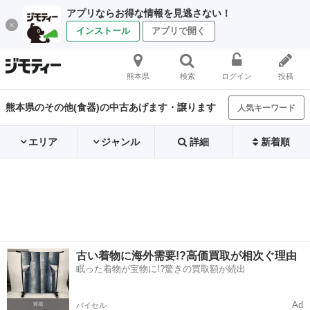
アプリならお得な情報を見逃さない！
インストール
アプリで開く
熊本県
検索
ログイン
投稿
熊本県のその他(食器)の中古あげます・譲ります
人気キーワード
エリア
ジャンル
詳細
新着順
古い着物に海外需要!?高価買取が相次ぐ理由
眠った着物が宝物に!?驚きの買取額が続出
Ad
バイセル