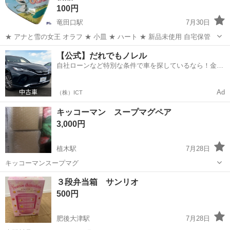
100円
竜田口駅
7月30日
★ アナと雪の女王 オラフ ★ 小皿 ★ ハート ★ 新品未使用 自宅保管
熊本
熊本市
竜田口駅
食器
オラフ
【公式】だれでもノレル
自社ローンなど特別な条件で車を探しているなら！金利
0%で車をご提供、ノレル独自与信システム。
Ad
（株）ICT
キッコーマン スープマグペア
3,000円
植木駅
7月28日
キッコーマンスープマグ
熊本
熊本市
植木駅
食器
キッコーマン
３段弁当箱 サンリオ
500円
肥後大津駅
7月28日