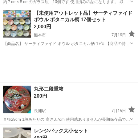
約７cm×５cmのガラス瓶 10個です 使用済みの品になります。 取り
に来ていただける方、お願いいたします。
熊本
玉名郡
長洲駅
食器
【未使用アウトレット品】サーティファイド
ボウル ボタニカル柄 17個セット
2,000円
熊本市
7月16日
【商品名】 サーティファイド ボウル ボタニカル柄 17個 【商品の特
徴】 ■多目的ストーンウェアボウル17個セット ■D12.065cm x
熊本
熊本市
食器
H5.08cm ■色と植物の柄がマッチしているデザイン ■スー...
丸形二段重箱
200円
長洲駅
7月15日
直径29cm 1段あたりの 高さ3.7cm 使用感ありませんが長期保存品で
す。
熊本
玉名郡
長洲駅
食器
レンジパック大小セット
400円