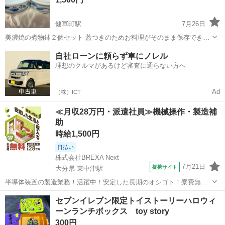
健軍町駅
7月26日
美濃焼の煮物鉢２個セット 蓋つきのためお料理がそのまま保存できま
す。 直径16、深さ5㎝ 新品未使用のまま長期自宅保管していたお品で
熊本
熊本市
健軍町駅
食器
セット
自社ローンに頼らず車にノレル
す。 本体には割れや欠け、目立つ擦れなどはなく非常に綺麗な状態で
理想のクルマがあるけど審査に通らない方へ
す。 （※未使用ですが中古...
Ad
（株）ICT
≪月収28万円・派遣社員≫機械操作・製造補
助
時給1,500円
日払い
株式会社BREXA Next
7月21日
提携サイト
大分県 東中津駅
半導体装置の製造業務！活躍中！安定した長期のオシゴト！寮費無料
★赴任旅費会社負担◎20代～40代の男性活躍中★未経験活躍中！高時
大分
中津市
東中津駅
その他
セブンイレブン限定トイストーリーハロウィ
給1,500円！《大分県中津市》 人気の工場のお仕事 ◇半導体装置内部
ーンランチボックス toy story
のシート製造◇ ＊クリー...
300円