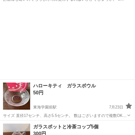
は要らない方は小分けでもいいです。
熊本
玉名郡
長洲駅
食器
重箱
ハローキティ ガラスボウル
50円
東海学園前駅
7月23日
サイズ 直径17センチ、高さ5.5センチ。 数はございますので複数OKで
す。 自宅まで取りに来て頂けると助かります。 よろしくお願いしま
熊本
熊本市
東海学園前駅
食器
ガラスポットと冷茶コップ5個
す。
300円