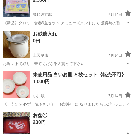
2,500円
藤崎宮前駅
7月14日
《新品》クロミ 食器3点セット アミューズメントにて 獲得時の割
れ、 パッケージに破損等があるかもしれません。 ご理解いただける方
熊本
熊本市
藤崎宮前駅
食器
クロミ
お砂糖入れ
のみお願い致します。 お取引のお日にちや、時間はご相談下さい。 ど
0円
うぞ、よろしくお願い致...
上天草市
7月14日
お近くまで取りに来てくださる方貰って下さい
熊本
上天草市
食器
未使用品 白いお皿 ８枚セット《転売不可》
1,000円
小川駅
7月14日
《 下記↓を 必ず一読下さい 》 " お話中 " に なりましたら 未読・未返
信に なる事に(*ᴗ͈ˬᴗ͈) ご理解頂ければ 幸いです 別 投稿掲載(出品)物と
熊本
小川駅
食器
セット
お盆①
お纏めの場合でも 其々に お問合せ下さい お手数ですが 宜...
200円