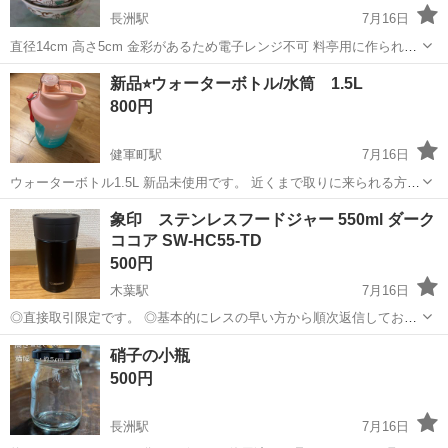
長洲駅
7月16日
直径14cm 高さ5cm 金彩があるため電子レンジ不可 料亭用に作られた
見栄えするお皿です。煮物、麻婆豆腐にも使えます。貴凛（きり
熊本
玉名郡
長洲駅
食器
新品⭐︎ウォーターボトル/水筒 1.5L
ん）」とは、主に割烹や料亭などの飲食店向けに展開されている業務
800円
用高級和食器のブランド（ニュー有...
健軍町駅
7月16日
ウォーターボトル1.5L 新品未使用です。 近くまで取りに来られる方優
先します☺️
熊本
熊本市
健軍町駅
食器
象印 ステンレスフードジャー 550ml ダーク
ココア SW-HC55-TD
500円
木葉駅
7月16日
◎直接取引限定です。 ◎基本的にレスの早い方から順次返信しており
ます。メッセージのやり取りの途中で他の方との取引が決定する可能
熊本
山鹿市
木葉駅
食器
象印
硝子の小瓶
性がありますので、その旨をご理解の上でお問い合わせください。 ◎
500円
申し訳ございませんが、評価件数☆が...
長洲駅
7月16日