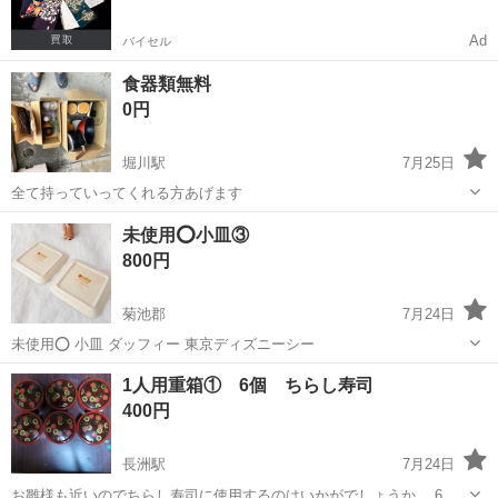
Ad
バイセル
食器類無料
0円
堀川駅
7月25日
全て持っていってくれる方あげます
熊本
熊本市
堀川駅
食器
無料
未使用⭕小皿③
800円
菊池郡
7月24日
未使用⭕ 小皿 ダッフィー 東京ディズニーシー
熊本
菊池郡
食器
小皿
1人用重箱① 6個 ちらし寿司
400円
長洲駅
7月24日
お雛様も近いのでちらし寿司に使用するのはいかがでしょうか。 6個