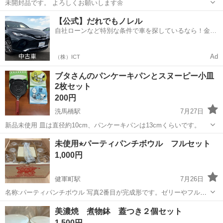
未開封品です。 よろしくお願いします🌼
熊本
菊池郡
肥後大津駅
食器
【公式】だれでもノレル
自社ローンなど特別な条件で車を探しているなら！金利
0%で車をご提供、ノレル独自与信システム。
Ad
（株）ICT
ブタさんのパンケーキパンとスヌーピー小皿
2枚セット
200円
洗馬橋駅
7月27日
新品未使用 皿は直径約10cm、パンケーキパンは13cmくらいです。
熊本
熊本市
洗馬橋駅
食器
未使用⭐︎パーティパンチボウル フルセット
1,000円
健軍町駅
7月26日
名称:パーティパンチボウル 写真2番目が完成形です。ゼリーやフルー
ツポンチなどを楽しむ食器です。 未使用でフルセット揃っておりま
熊本
熊本市
健軍町駅
食器
美濃焼 煮物鉢 蓋つき２個セット
す。 直径23、深さ7㎝くらい 新品未使用のまま長期自宅保管していた
1,500円
お品です。 本体には割れや...