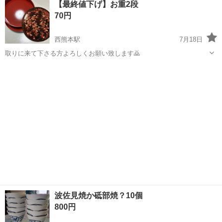
【最終値下げ】お重2段
70円
西熊本駅
7月18日
取りに来て下さる方よろしくお願い致します🙇
熊本
熊本市
西熊本駅
食器
波佐見焼か砥部焼？10個
800円