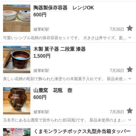
用のまま長期自宅保管していたお品です。 本体には割れや欠け、目立
熊本
熊本市
健軍町駅
食器
容器
陶器製保存容器 レンジOK
つ擦れなどはなく非常に綺麗な状態です。 （※古いお品であることを
600円
ご理解の上、ご購入をお願い...
健軍町駅
7月26日
可愛いシンプル花柄の保存容器セットです。 大きさは丼サイズ、蓋が
2種類あり、レンジOKです 新品未使用のまま長期自宅保管していたお
熊本
熊本市
健軍町駅
食器
容器
木製 菓子器 二段重 漆器
品です。 本体には割れや欠け、目立つ擦れなどはなく非常に綺麗な状
1,500円
態です。 （※自宅保管である...
健軍町駅
7月26日
美しい花柄の彫刻で飾られた漆塗りの木製菓子入れです。 新品未使用
のまま長期自宅保管していたお品です。 本体には割れや欠け、目立つ
熊本
熊本市
健軍町駅
食器
山麓窯 花瓶 壺
擦れなどはなく非常に綺麗な状態です。 （※古いお品であることをご
600円
理解の上、ご購入をお願いいたし...
健軍町駅
7月26日
玉名市にある山麓窯で昔作られた壺(花瓶)です。 新品未使用のまま長
期自宅保管していたお品です。 本体には割れや欠け、目立つ擦れなど
熊本
熊本市
健軍町駅
食器
くまモンランチボックス丸型弁当箱タッパー
はなく非常に綺麗な状態です。 （※古いお品であることをご理解の