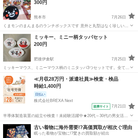
300円
上、ご購入をお願いいたします。...
熊本市
7月26日
くまモンのまんまるのランチボックスです 意外と丸型はなく珍しい形
です かわいいです♪ 断捨離しています♪ おもちゃ、レゴマリオ 、イン
熊本
熊本市
食器
くまモン
ミッキー、ミニー柄タッパセット
テリア雑貨、アウトドア用品、知育玩具、服etc. 1人っ子ですのでいず
200円
れも状態のいい...
肥後伊倉駅
7月25日
ミッキーマウス、ミニーマウス柄のミニタッパ3つセットです。全て新
品です。 耐熱温度・・・140℃ 耐冷温度・・・➖20℃ 大きさは内側の
熊本
玉名市
肥後伊倉駅
食器
≪月収28万円・派遣社員≫検査・検品
サイズで、 円形は8.5cm、楕円形は10.5cmです。 又、楕円形のタッパ
時給1,400円
には蒸気穴...
日払い
株式会社BREXA Next
7月21日
提携サイト
半導体製造装置の組立や検査！未経験活躍中★20代～30代の男女活躍
中★ワンルーム寮完備！赴任旅費会社負担！マイカー通勤OK！無料駐
熊本
その他
古い着物に海外需要!?高価買取が相次ぐ理由
車場あり！正社員登用あり！《熊本県菊池郡大津町》 人気の工場のお
眠った着物が宝物に!?驚きの買取額が続出
仕事 ◇半導体製造装置の組立...