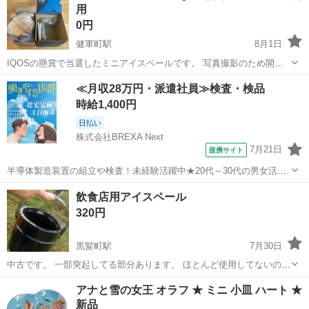
用
0円
健軍町駅
8月1日
IQOSの懸賞で当選したミニアイスペールです。 写真撮影のため開封
しましたが、未使用新品です。 自宅保管品です。 欲しい方にお譲りし
熊本
熊本市
健軍町駅
食器
懸賞
≪月収28万円・派遣社員≫検査・検品
ます。
時給1,400円
日払い
株式会社BREXA Next
7月21日
提携サイト
半導体製造装置の組立や検査！未経験活躍中★20代～30代の男女活躍
中★ワンルーム寮完備！赴任旅費会社負担！マイカー通勤OK！無料駐
熊本
その他
飲食店用アイスペール
車場あり！正社員登用あり！《熊本県菊池郡大津町》 人気の工場のお
320円
仕事 ◇半導体製造装置の組立...
黒髪町駅
7月30日
中古です。 一部突起してる部分あります。 ほとんど使用してないので
きれいです。
熊本
熊本市
黒髪町駅
食器
アイスペール
アナと雪の女王 オラフ ★ ミニ 小皿 ハート ★
新品