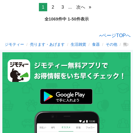
1
2
3
...
次へ
全1069件中 1-50件表示
ページTOPへ
ジモティー
売ります・あげます
生活雑貨
食器
その他
熊本