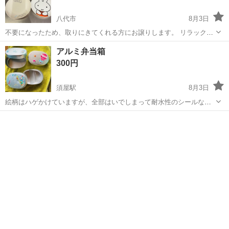
八代市
8月3日
不要になったため、取りにきてくれる方にお譲りします。 リラックマ
ミッフィー キティちゃん 平皿2 カレー皿3 どんぶり1 ガラスボウル4
熊本
八代市
食器
アルミ弁当箱
300円
須屋駅
8月3日
絵柄はハゲかけていますが、全部はいでしまって耐水性のシールなど
を貼っていただけると良いです。 3つまとめて
熊本
合志市
須屋駅
食器
弁当箱