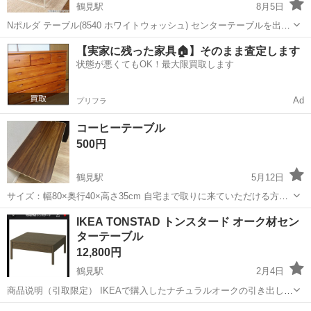
鶴見駅
8月5日
Nポルダ テーブル(8540 ホワイトウォッシュ) センターテーブルを出品
します。最近テレビを手放したため、出品することにしました。 状態
神奈川
横浜市
鶴見駅
テーブル
ホワイトウォッシュ
【実家に残った家具🏠】そのまま査定します
はとても良く、傷はほとんど見当たりません。特に気になる点は見つ
状態が悪くてもOK！最大限買取します
かりませんで...
Ad
プリフラ
コーヒーテーブル
500円
鶴見駅
5月12日
サイズ：幅80×奥行40×高さ35cm 自宅まで取りに来ていただける方限
定とさせていただきます。 ご検討のほどよろしくお願いします。
神奈川
横浜市
鶴見駅
テーブル
よろしくお願いします
IKEA TONSTAD トンスタード オーク材セン
ターテーブル
12,800円
鶴見駅
2月4日
商品说明（引取限定） IKEAで購入したナチュラルオークの引き出し付
きセンターテーブルです。 シンプルで機能的なデザインになります。
神奈川
横浜市
鶴見駅
テーブル
センター