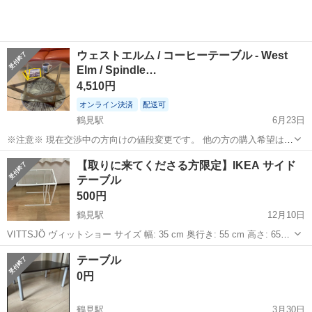
ウェストエルム / コーヒーテーブル - West
Elm / Spindle…
4,510円
オンライン決済
配送可
鶴見駅
6月23日
※注意※ 現在交渉中の方向けの値段変更です。 他の方の購入希望は受
付できません。 --- ご覧いただきありがとうございます。 ※本人認証
神奈川
横浜市
鶴見駅
テーブル
ガラス
【取りに来てくださる方限定】IKEA サイド
いたしました。 新しいコーヒーテーブルに購入するため出品します。
テーブル
...
500円
鶴見駅
12月10日
VITTSJÖ ヴィットショー サイズ 幅: 35 cm 奥行き: 55 cm 高さ: 65
cm 最大荷重: 15 kg 定価 ¥2,999 品番 703.034.47 素材 基本素材:ス
神奈川
横浜市
鶴見駅
テーブル
サイドテーブル
テーブル
チール, エポキシ/ポリエ...
0円
鶴見駅
3月30日