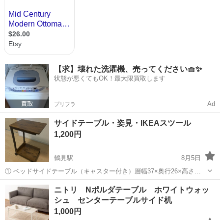
【求】壊れた洗濯機、売ってください🧺✨
状態が悪くてもOK！最大限買取します
Ad
プリフラ
サイドテーブル・姿見・IKEAスツール
1,200円
鶴見駅
8月5日
① ベッドサイドテーブル（キャスター付き）層幅37×奥行26×高さ
53cm 価格：¥1,200 キャスター付きのサイドテーブルです。 ソファや
神奈川
横浜市
鶴見駅
テーブル
サイドテーブル
ニトリ Nポルダテーブル ホワイトウォッ
ベッドサイドでノートPCや飲み物、本などを置くのに便利です。キ...
シュ センターテーブルサイド机
1,000円