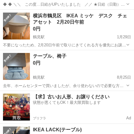
◆ ◆ ＼＼ この度…日給がUPいたしました ／／ ★日給（日勤）
10,500円～ ★日給（夜勤）12,474円～ 毎日お仕事はご用意中です！
神奈川
横浜市
鶴見駅
警備員
横浜市鶴見区 IKEA ミッケ デスク チェ
期間限定のイベントや 季節ならではのイベント、 固定現場のお仕事や
アセット 2月20日午前
有名施...
0円
鶴見駅
1月29日
不要になったため、2月20日午前で取りにきてくれる方を優先にお譲り
します。 へこみあり
神奈川
横浜市
鶴見駅
テーブル
ミッケ
テーブル、椅子
0円
鶴見駅
8月25日
去年、ホームセンターで買いましたが、余り使わないので必要な方は
無料でお譲りします。
神奈川
横浜市
鶴見駅
テーブル
無料
【求】古いお人形、お譲りください
状態が悪くてもOK！最大限買取します
Ad
プリフラ
IKEA LACK(テーブル)