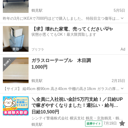
鶴見駅
5月5日
昨年の3月にIKEAで7000円ほどで購入しました。 特段目立つ傷等は有
りません。 長さ118cm、幅78cm、高さ45cm
神奈川
横浜市
鶴見駅
テーブル
ロー
【求】壊れた家電、売ってください💡✨
状態が悪くてもOK！最大限買取します
Ad
プリフラ
ガラスローテーブル 木目調
1,000円
鶴見駅
2月15日
【サイズ】 縦45cm 横90cm 高さ40cm 中棚の高さ18cm ガラスの厚み
8mm（強化ガラス、耐荷重は全体で25kg） 買い替えのため処分予定。
神奈川
横浜市
鶴見駅
テーブル
強化ガラス
＼全員に入社祝い金計5万円支給！／日給UP
状態は良いですが、多少の使用感はあります。 直接引き取りに来てく
で稼ぎやすくなりました！週払い・給与…
だ...
日給10,500円
シンテイ警備株式会社 横浜支社 鶴見・京急鶴見・鶴見市場(1)エリア/A3203200105
7月19日
提携サイト
鶴見駅