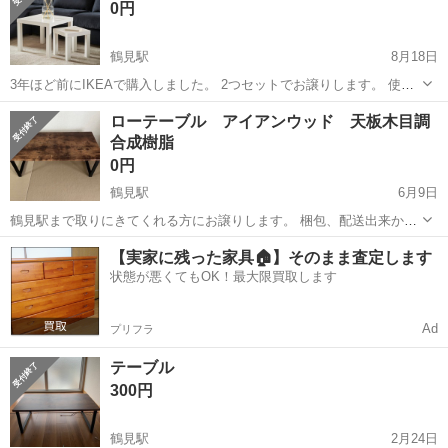
0円
鶴見駅
8月18日
3年ほど前にIKEAで購入しました。 2つセットでお譲りします。 使用
感が見られます。 解体して段ボールなどに入れてお持ちしようと思い
神奈川
横浜市
鶴見駅
テーブル
IKEA
ローテーブル アイアンウッド 天板木目調
ますが、それでも大きいため、 できるだけ近くに来ていただける方に
合成樹脂
お譲りできればと思います。...
0円
鶴見駅
6月9日
鶴見駅まで取りにきてくれる方にお譲りします。 梱包、配送出来かね
ます。よろしくお願いします。 幅 90センチ 奥行45センチ 高さ32セ
神奈川
横浜市
鶴見駅
テーブル
アイアンウッド
【実家に残った家具🏠】そのまま査定します
ンチ
状態が悪くてもOK！最大限買取します
Ad
プリフラ
テーブル
300円
鶴見駅
2月24日