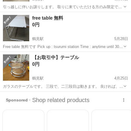
引っ越しに伴いお譲りします。 取りに来ていただける方のみ限定でお
願いいたします。
神奈川
横浜市
鶴見駅
テーブル
譲り
free table 無料
0円
鶴見駅
5月28日
Free table 無料です Pick up : tsurumi station Time : anytime until 30th
場所 : 鶴見駅/ 横浜市 日時: 30日まで
神奈川
横浜市
鶴見駅
テーブル
table
【お取引中】テーブル
0円
鶴見駅
4月25日
ガラスのテーブルです。 三段で、二三段目は動きます。 良ければ、も
らってください。
神奈川
横浜市
鶴見駅
テーブル
ガラス