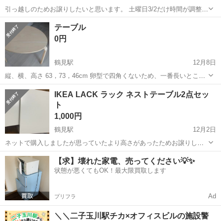
引っ越しのためお譲りしたいと思います。 土曜日3/2だけ時間が調整出
来ますのでご了承ください。
神奈川
横浜市
鶴見駅
テーブル
木製
テーブル
0円
鶴見駅
12月8日
縦、横、高さ 63，73，46cm 卵型で四角くないため、一番長いところ
を計測しています。
神奈川
横浜市
鶴見駅
テーブル
IKEA LACK ラック ネストテーブル2点セッ
ト
1,000円
鶴見駅
12月2日
ネットで購入しましたが思っていたより高さがあったためお譲りしま
す。 使用したのは1か月未満です。傷等もなく状態としては新品と変
神奈川
横浜市
鶴見駅
テーブル
ネストテーブル
【求】壊れた家電、売ってください💡✨
わらずきれいな状態です。 組み立て済みになります。
状態が悪くてもOK！最大限買取します
https://www.ikea.c...
Ad
プリフラ
＼＼二子玉川駅チカ×オフィスビルの施設警