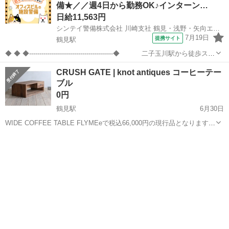
備★／／週4日から勤務OK♪インターン…
日給11,563円
シンテイ警備株式会社 川崎支社 鶴見・浅野・矢向エリア(二子玉川駅チカの施設警備)/A3203200110
7月19日
提携サイト
鶴見駅
◆ ◆ ◆-----------------------------------------◆ 二子玉川駅から徒歩スグ
の オフィスビルでの施設警備のお仕事！ ◆--------------------------...
神奈川
横浜市
鶴見駅
警備員
CRUSH GATE | knot antiques コーヒーテー
ブル
0円
鶴見駅
6月30日
WIDE COFFEE TABLE FLYMEeで税込66,000円の現行品となります。
(#13951) 他のオークションサイトで中古38000円ほどで出品がありま
神奈川
横浜市
鶴見駅
テーブル
knot
す。 玄関までの引き取りをお願いします。 取引までを急い...