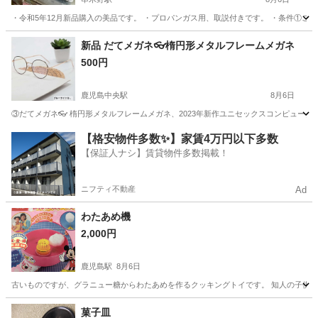
・令和5年12月新品購入の美品です。 ・プロパンガス用、取説付きです。 ・条件①ご自分
鹿児島
いちき串木野市
串木野駅
調理器具
新品 だてメガネ👓楕円形メタルフレームメガネ
500円
鹿児島中央駅
8月6日
③だてメガネ👓 楕円形メタルフレームメガネ、2023年新作ユニセックスコンピューター
鹿児島
鹿児島市
鹿児島中央駅
家庭用品
メガネ
【格安物件多数✨】家賃4万円以下多数
【保証人ナシ】賃貸物件多数掲載！
ニフティ不動産
Ad
わたあめ機
2,000円
鹿児島駅
8月6日
古いものですが、グラニュー糖からわたあめを作るクッキングトイです。 知人の子供が
鹿児島
鹿児島市
鹿児島駅
調理器具
わたあめ
菓子皿