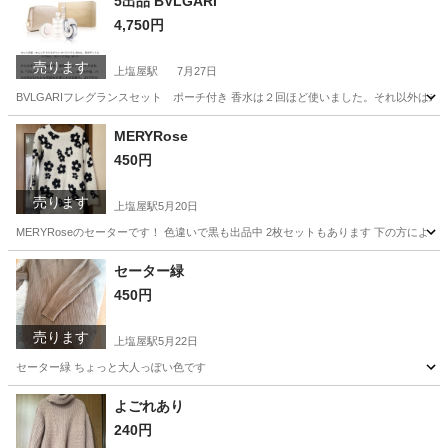
5出品 BVLGARI
4,750円
売ります
上塩屋駅
7月27日
BVLGARIフレグランスセット ポーチ付き 香水は２回ほど使いました。それ以外は未
鹿児島
鹿児島市
上塩屋駅
芳香剤、消臭剤
状態
MERYRose
450円
売ります
上塩屋駅
5月20日
MERYRoseのセーターです！ 色違いで黒も出品中 2枚セットもあります 下の方によ
鹿児島
鹿児島市
上塩屋駅
セーター
セット
セーター緑
450円
売ります
上塩屋駅
5月22日
セーター緑 ちょっと大人っぽい色です
鹿児島
鹿児島市
上塩屋駅
服/ファッション
よごれあり
240円