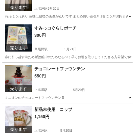
売ります
上塩屋駅
5月20日
汚れほつれあり 色味は最後の画像が近いです まとめ買い値引き 1着につき50円引き 例 1
鹿児島
鹿児島市
上塩屋駅
セーター
画像
すみっコぐらしポーチ
300円
売ります
高尾野駅
5月21日
春に引っ越す時ため断捨離中のためなるべく早くお引き取りしてくださる方希望です。 質問な
鹿児島
出水市
高尾野駅
マタニティ用品
すみっコぐらし
チョコレートファウンテン
550円
売ります
上塩屋駅
5月20日
ミニオンのチョコレートファウンテン🍫
鹿児島
鹿児島市
上塩屋駅
キッチン家電
新品未使用 コップ
1,150円
チョコレートファウンテン
売ります
上塩屋駅
5月20日