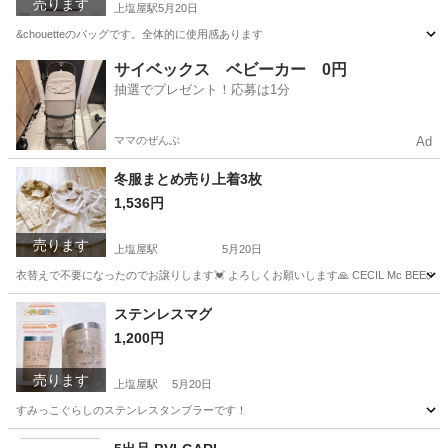
売ります
上塩屋駅
5月20日
&chouetteのバッグです。全体的に使用感あります
鹿児島
鹿児島市
上塩屋駅
バッグ
断捨離
サイベックス ベビーカー 0円
抽選でプレゼント！応募は1分
ママのぜんぶ
Ad
冬服まとめ売り上着3枚
1,536円
売ります
上塩屋駅
5月20日
衣替えで不要になったのでお譲りします💓‪ よろしくお願いします🙏 CECIL Mc BE
鹿児島
鹿児島市
上塩屋駅
服/ファッション
画像
ステンレスマグ
1,200円
売ります
上塩屋駅
5月20日
すみっこぐらしのステンレスタンブラーです！
鹿児島
鹿児島市
上塩屋駅
食器
すみっこぐらし