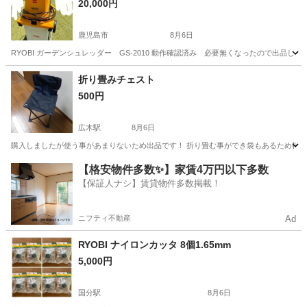
20,000円
鹿児島市
8月6日
RYOBI ガーデンシュレッダー GS-2010 動作確認済み 必要無くなったので出
鹿児島
鹿児島市
その他
折り畳みチェスト
500円
広木駅
8月6日
購入しましたが使う事があまりないため出品です！ 折り畳む事ができ袋もあるため持ち運び
鹿児島
鹿児島市
広木駅
その他
【格安物件多数✨】家賃4万円以下多数
【保証人ナシ】賃貸物件多数掲載！
ニフティ不動産
Ad
RYOBI ナイロンカッタ 8個1.65mm
5,000円
国分駅
8月6日