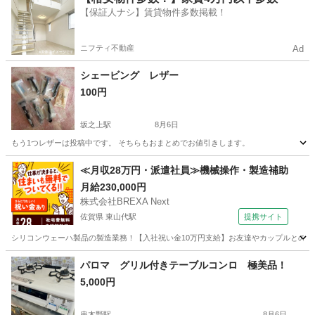
【保証人ナシ】賃貸物件多数掲載！
ニフティ不動産
Ad
シェービング レザー
100円
坂之上駅
8月6日
もう1つレザーは投稿中です。 そちらもおまとめでお値引きします。
鹿児島
鹿児島市
坂之上駅
その他
≪月収28万円・派遣社員≫機械操作・製造補助
月給230,000円
株式会社BREXA Next
佐賀県 東山代駅
提携サイト
シリコンウェーハ製品の製造業務！【入社祝い金10万円支給】お友達やカップルとの応募
佐賀
伊万里市
東山代駅
その他
パロマ グリル付きテーブルコンロ 極美品！
5,000円
串木野駅
8月6日