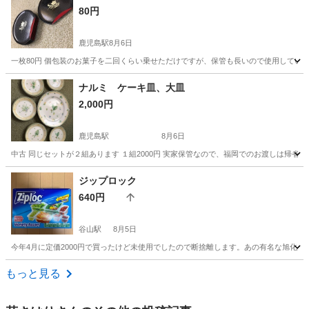
80円
鹿児島駅
8月6日
一枚80円 個包装のお菓子を二回くらい乗せただけですが、保管も長いので使用してい
鹿児島
鹿児島市
鹿児島駅
食器
福岡
筑後市
食器
ナルミ ケーキ皿、大皿
2,000円
菓子
鹿児島駅
8月6日
中古 同じセットが２組あります １組2000円 実家保管なので、福岡でのお渡しは帰省
鹿児島
鹿児島市
鹿児島駅
食器
福岡
筑後市
食器
ジップロック
640円
大皿
谷山駅
8月5日
今年4月に定価2000円で買ったけど未使用でしたので断捨離します。あの有名な旭化成
鹿児島
鹿児島市
谷山駅
食器
もっと見る