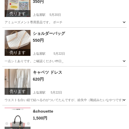
350円
売ります
上塩屋駅
5月20日
アミューズメント専用景品です。 ポーチ
鹿児島
鹿児島市
上塩屋駅
その他
すみっこぐらし
ショルダーバッグ
550円
売ります
上塩屋駅
5月22日
一点シミありです。ご確認ください🤲🏻⸒⸒
鹿児島
鹿児島市
上塩屋駅
靴/バッグ
キャベツ ドレス
620円
売ります
上塩屋駅
5月22日
ウエストを白い紐で結べるのがついてたんですが、紛失中（靴紐みたいなやつです）もしか
鹿児島
鹿児島市
上塩屋駅
服/ファッション
キャベツ
&chouette
1,500円