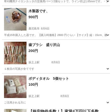
草刈機用ナイロンカッタの交換用パーツ2個セットで、ライン径は1.65mmです。 - ブランド: RYOBI 
鹿児島
霧島市
国分駅
家庭用品
木製器です、
900円
鹿児島市
8月6日
平成15年購入した器です。 【購入時価格】2800 円ぐらい 【サイズ】縦：15cm、
鹿児島
鹿児島市
食器
木製
歯ブラシ 盛り沢山
200円
坂之上駅
8月6日
１枚目の写真が全てです
鹿児島
鹿児島市
坂之上駅
その他
歯ブラシ
ボディタオル 5個セット
100円
坂之上駅
8月6日
ご活用される方に
鹿児島
鹿児島市
坂之上駅
その他
タオル
【格安物件多数！】家賃4万円以下多数