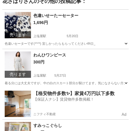
花さはり
さんのその他の投稿記事：
色違いせーたーセーター
1,696円
売ります
上塩屋駅
5月20日
色違いセーターです(*^^*) 宜しかったらもらってください🤲🏻⸒⸒
鹿児島
鹿児島市
上塩屋駅
セーター
わんひワンピース
300円
売ります
上塩屋駅
5月27日
着る分には大丈夫ですが、中の白のスカート部分が裂けてます。気になさらない方、直せる方
鹿児島
鹿児島市
上塩屋駅
ワンピース
【格安物件多数✨】家賃4万円以下多数
【保証人ナシ】賃貸物件多数掲載！
ニフティ不動産
Ad
すみっこぐらし