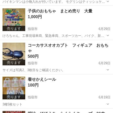
バイキンマンは小物入れが付いています。 モグリンはティッシュケー
スです。 子供が遊んでいたものです。
鹿児島
指宿市
おもちゃ
モグリン
子供のおもちゃ まとめ売り 大量
1,000円
売ります
指宿市
6月29日
けろちゃん、工事現場車両、緊急車両、スポーツカー、バイク、新幹
線、電車、うほうほゴリくん、恐竜、スーパーボール、AIモンスター
鹿児島
指宿市
おもちゃ
モンスター
コーカサスオオカブト フィギュア おもち
キーホルダー、ロケット、飛行機など 子供が遊んでいたものなので、
ゃ
傷や部品が取れて無いものなどあります。
500円
売ります
指宿市
6月29日
サイズは写真2、3枚目をご確認ください。
鹿児島
指宿市
フィギュア
コーカサスオオカブト
着せかえシール
100円
売ります
指宿市
6月19日
3種5枚セット
鹿児島
指宿市
パズル
セット