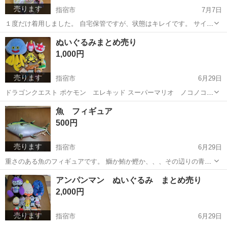
売ります
指宿市
7月7日
１度だけ着用しました。 自宅保管ですが、状態はキレイです。 サイズ
70
鹿児島
指宿市
キッズ用品
甚平
ぬいぐるみまとめ売り
1,000円
売ります
指宿市
6月29日
ドラゴンクエスト ポケモン エレキッド スーパーマリオ ノコノコ
おさるのジョージ
鹿児島
指宿市
おもちゃ
おさるのジョージ
魚 フィギュア
500円
売ります
指宿市
6月29日
重さのある魚のフィギュアです。 鰤か鮪か鰹か、、、その辺りの青魚
です。
鹿児島
指宿市
フィギュア
辺り
アンパンマン ぬいぐるみ まとめ売り
2,000円
売ります
指宿市
6月29日