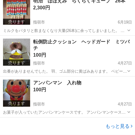
明治 ほほえみ らくらくキューブ 26本
2,300円
売ります
指宿市
6月19日
ミルクをパタリと飲まなくなり大量(26本)に余ってしまいました。 期
限→2027.5
鹿児島
指宿市
ベビー用品
ほほえみ
転倒防止クッション ヘッドガード ミツバ
チ
100円
売ります
指宿市
4月27日
出番がありませんでした。 羽、ゴム部分に黄ばみあります。 ベビーグ
ッズ
鹿児島
指宿市
おもちゃ
ミツバチ
アンパンマン 入れ物
100円
売ります
指宿市
4月27日
お菓子が入っていたアンパンマンケースです。 アンパンマンケースの
みお譲りです。
鹿児島
指宿市
おもちゃ
アンパンマン
もっと見る