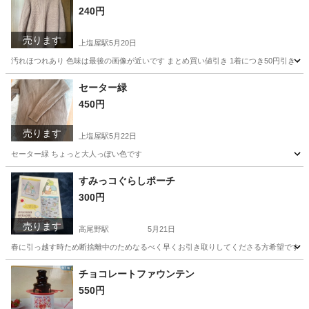
240円
売ります
上塩屋駅
5月20日
汚れほつれあり 色味は最後の画像が近いです まとめ買い値引き 1着につき50円引き 例 1
鹿児島
鹿児島市
上塩屋駅
セーター
画像
セーター緑
450円
売ります
上塩屋駅
5月22日
セーター緑 ちょっと大人っぽい色です
鹿児島
鹿児島市
上塩屋駅
服/ファッション
すみっコぐらしポーチ
300円
売ります
高尾野駅
5月21日
春に引っ越す時ため断捨離中のためなるべく早くお引き取りしてくださる方希望です。 質問な
鹿児島
出水市
高尾野駅
マタニティ用品
すみっコぐらし
チョコレートファウンテン
550円