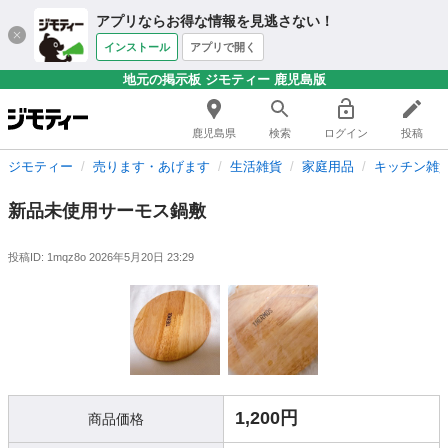
アプリならお得な情報を見逃さない！
インストール
アプリで開く
地元の掲示板 ジモティー 鹿児島版
鹿児島県
検索
ログイン
投稿
ジモティー
売ります・あげます
生活雑貨
家庭用品
キッチン雑
新品未使用サーモス鍋敷
投稿ID: 1mqz8o
2026年5月20日 23:29
1,200円
商品価格