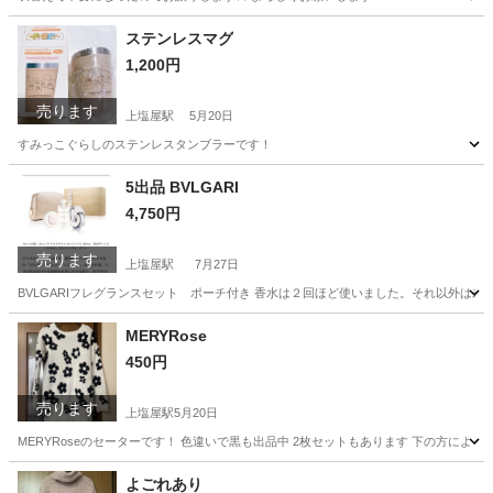
鹿児島
鹿児島市
上塩屋駅
服/ファッション
画像
ステンレスマグ
1,200円
売ります
上塩屋駅
5月20日
すみっこぐらしのステンレスタンブラーです！
鹿児島
鹿児島市
上塩屋駅
食器
すみっこぐらし
5出品 BVLGARI
4,750円
売ります
上塩屋駅
7月27日
BVLGARIフレグランスセット ポーチ付き 香水は２回ほど使いました。それ以外は未
鹿児島
鹿児島市
上塩屋駅
芳香剤、消臭剤
状態
MERYRose
450円
売ります
上塩屋駅
5月20日
MERYRoseのセーターです！ 色違いで黒も出品中 2枚セットもあります 下の方によ
鹿児島
鹿児島市
上塩屋駅
セーター
セット
よごれあり