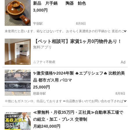
鹿児島
霧島市
国分駅
食器
新品 片手鍋 陶器 飴色
3,000円
宇宿駅
8月9日
未使用だと思います、箱などはないです。 おそらく美濃焼きの行平鍋かと 直近のご都合
鹿児島
鹿児島市
宇宿駅
調理器具
ファミリーマート
【ペット相談可】家賃1ヶ月0円物件あり！
無料アプリ
ニフティ不動産
Ad
✨激安価格✨2024年製 🔥エブリシェフ🔥 比較的美
品 都市ガス用 パロマ
25,000円
慈眼寺駅
8月9日
※他にもガスコンロ、出品しております ⏩出品数が多いのでお問い合わせ下されば スクシ
鹿児島
鹿児島市
慈眼寺駅
調理器具
≪寮無料・月収35万円・正社員≫自動車系工場で
の組立・加工・プレス 交替制
月給240,000円