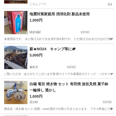
くらしノート
Ad
地震対策家庭用 消消化剤 新品未使用
1,000円
騎射場駅
8月9日
未使用品です。 火に投げ入れて火を消す消火剤です。 ただ投げ入れるだけなので操作を必
鹿児島
鹿児島市
騎射場駅
防災、セキュリティ
用具
薪🔥NO24 キャンプ等に🏕️
3,000円
霧島市
8月9日
ご覧いただき ありがとうございます😄 薪ストーブ＆薪風呂のストック・ソロキャンプ
鹿児島
霧島市
その他
需要
白磁 篭目 焼き物 セット 有田焼 波佐見焼 菓子鉢
一輪挿し 透かし
1,600円
国分駅
8月9日
商品名：焼き物 セット 状態：used 国分での取り引きとなります。 プラス料金にて