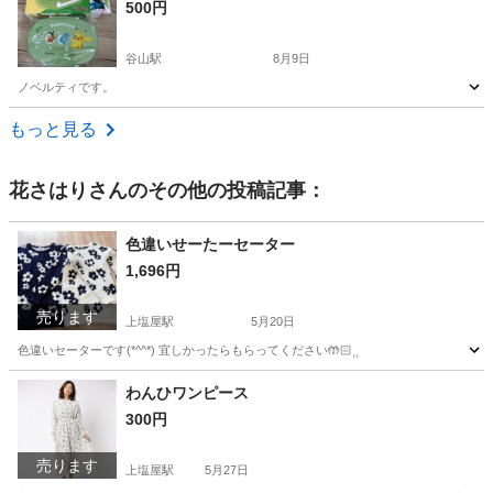
500円
谷山駅
8月9日
ノベルティです。
鹿児島
鹿児島市
谷山駅
調理器具
弁当箱
もっと見る
花さはり
さんのその他の投稿記事：
色違いせーたーセーター
1,696円
売ります
上塩屋駅
5月20日
色違いセーターです(*^^*) 宜しかったらもらってください🤲🏻⸒⸒
鹿児島
鹿児島市
上塩屋駅
セーター
わんひワンピース
300円
売ります
上塩屋駅
5月27日