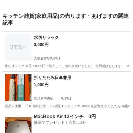
キッチン雑貨(家庭用品)の売ります・あげますの関連
記事
水切りラック
3,000円
大隅夏井駅
8月9日
水切りラック 楽天で8000円で購入して、何年か使いました。 使用感はあります。
鹿児島
志布志市
大隅夏井駅
その他
水切り
折りたたみ日傘兼用
1,000円
鹿児島中央駅
8月9日
新品未使用 日傘 形状記憶・JIS 認証 UV カット率 100% 完全遮光 折りたたみ 晴雨
鹿児島
鹿児島市
鹿児島中央駅
その他
MacBook Air 13インチ 0円
抽選でプレゼント！応募は1分