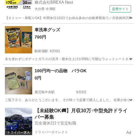
株式会社BREXA Next
大分県 今津駅
提携サイト
【タトゥー・和彫りOK】年間休日122日でお休み多めの自動車製造◎／月収例35万円
大分
中津市
今津駅
その他
車洗車グッズ
700円
騎射場駅
8月9日
水を使わずにボディとガラスの洗浄・撥水仕上げが同時に可能なウェットシートタイプです。 自宅に
鹿児島
鹿児島市
騎射場駅
掃除用具
100円均一の品物 バラOK
0円
鹿児島中央駅
8月9日
ご覧下さり、ありがとうございます。 その時々で必要で購入しました。 在庫が余りまし
鹿児島
鹿児島市
鹿児島中央駅
その他
【未経験OK🚚】月収30万↑中型免許ドライ
バー募集
完全週休2日で安定転職
ドライバーダイレクト
Ad