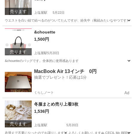
売ります
上塩屋駅
5月22日
ウエストを白い紐で結べるのがついてたんですが、紛失中（靴紐みたいなやつです）もしか
鹿児島
鹿児島市
上塩屋駅
服/ファッション
キャベツ
&chouette
1,500円
売ります
上塩屋駅
5月20日
&chouetteのバッグです。全体的に使用感あります
鹿児島
鹿児島市
上塩屋駅
バッグ
断捨離
MacBook Air 13インチ 0円
抽選でプレゼント！応募は1分
くらしノート
Ad
冬服まとめ売り上着3枚
1,536円
売ります
上塩屋駅
5月20日
衣替えで不要になったのでお譲りします💓‪ よろしくお願いします🙏 CECIL Mc BE