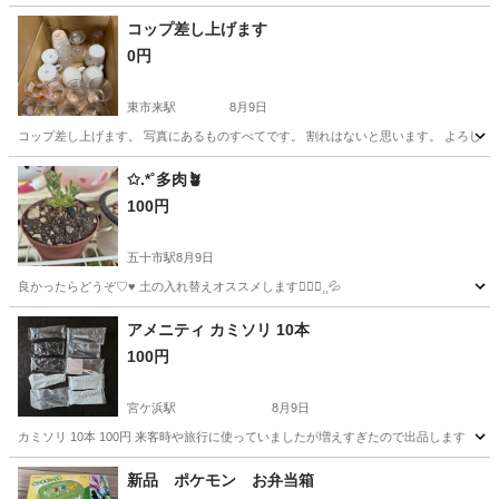
コップ差し上げます
0円
東市来駅
8月9日
コップ差し上げます。 写真にあるものすべてです。 割れはないと思います。 よろしく
鹿児島
日置市
東市来駅
食器
✩.*˚多肉🪴
100円
五十市駅
8月9日
良かったらどうぞ♡♥️ 土の入れ替えオススメします🙇🏻‍♀️⸒⸒💦
鹿児島
曽於市
五十市駅
家庭用品
アメニティ カミソリ 10本
100円
宮ケ浜駅
8月9日
カミソリ 10本 100円 来客時や旅行に使っていましたが増えすぎたので出品します
鹿児島
鹿屋市
宮ケ浜駅
家庭用品
カミソリ
新品 ポケモン お弁当箱