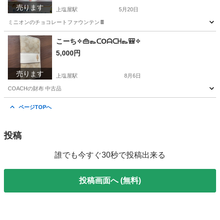
売ります
上塩屋駅
5月20日
ミニオンのチョコレートファウンテン🍫
鹿児島
鹿児島市
上塩屋駅
キッチン家電
こーち✧👜👞ᑕOᗩᑕᕼ👞🎒✧
5,000円
チョコレートファウンテン
売ります
上塩屋駅
8月6日
COACHの財布 中古品
鹿児島
鹿児島市
上塩屋駅
その他
ページTOPへ
投稿
誰でも今すぐ30秒で投稿出来る
投稿画面へ (無料)