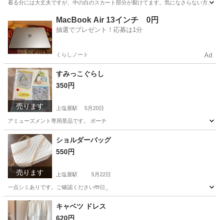
着る分には大丈夫ですが、中の白のスカート部分が裂けてます。気になさらない方、直せる方
鹿児島
鹿児島市
上塩屋駅
ワンピース
MacBook Air 13インチ 0円
抽選でプレゼント！応募は1分
くらしノート
Ad
すみっこぐらし
350円
売ります
上塩屋駅
5月20日
アミューズメント専用景品です。 ポーチ
鹿児島
鹿児島市
上塩屋駅
その他
すみっこぐらし
ショルダーバッグ
550円
売ります
上塩屋駅
5月22日
一点シミありです。ご確認ください🤲🏻⸒⸒
鹿児島
鹿児島市
上塩屋駅
靴/バッグ
キャベツ ドレス
620円