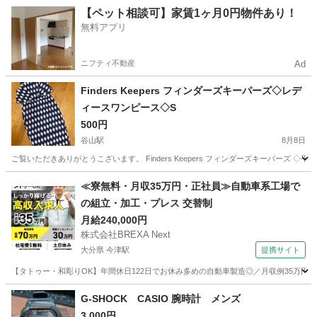
鹿児島
鹿児島市
高見橋駅
ジャケット
【ペット相談可】家賃1ヶ月0円物件あり！
無料アプリ
ニフティ不動産
Ad
Finders Keepers フィンダーズキーパーズ◇レデ
ィースワンピース◇S
500円
谷山駅
8月8日
ご覧いただきありがとうこざいます。 Finders Keepers フィンダーズキーパーズ ◇平置き
鹿児島
鹿児島市
谷山駅
服/ファッション
サイト
≪寮無料・月収35万円・正社員≫自動車系工場で
の組立・加工・プレス 交替制
月給240,000円
株式会社BREXA Next
大分県 今津駅
提携サイト
【タトゥー・和彫りOK】年間休日122日でお休み多めの自動車製造◎／月収例35万円
大分
中津市
今津駅
その他
G-SHOCK CASIO 腕時計 メンズ
3,000円