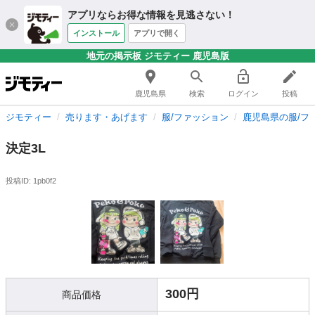
アプリならお得な情報を見逃さない！
インストール
アプリで開く
地元の掲示板 ジモティー 鹿児島版
鹿児島県
検索
ログイン
投稿
ジモティー
売ります・あげます
服/ファッション
鹿児島県の服/フ
決定3L
投稿ID: 1pb0f2
300円
商品価格