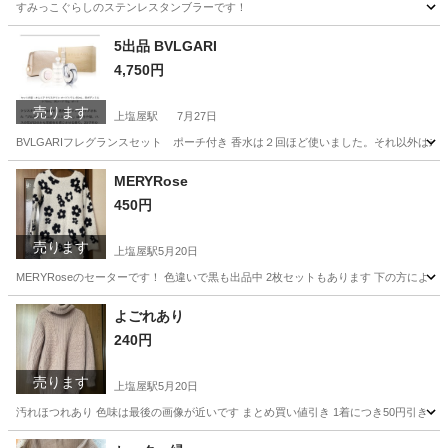
すみっこぐらしのステンレスタンブラーです！
鹿児島
鹿児島市
上塩屋駅
食器
すみっこぐらし
5出品 BVLGARI
4,750円
売ります
上塩屋駅
7月27日
BVLGARIフレグランスセット ポーチ付き 香水は２回ほど使いました。それ以外は未
鹿児島
鹿児島市
上塩屋駅
芳香剤、消臭剤
状態
MERYRose
450円
売ります
上塩屋駅
5月20日
MERYRoseのセーターです！ 色違いで黒も出品中 2枚セットもあります 下の方によ
鹿児島
鹿児島市
上塩屋駅
セーター
セット
よごれあり
240円
売ります
上塩屋駅
5月20日
汚れほつれあり 色味は最後の画像が近いです まとめ買い値引き 1着につき50円引き 例 1
鹿児島
鹿児島市
上塩屋駅
セーター
画像