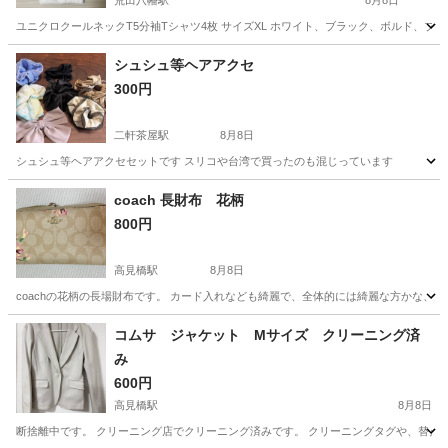
荒田八幡駅
8月8日
ユニクロクールネックT5分袖Tシャツ4枚 サイズXL ホワイト、ブラック、ボルド、ブラ
鹿児島
鹿児島市
荒田八幡駅
Tシャツ
シュシュ等ヘアアクセ
300円
二軒茶屋駅
8月8日
シュシュ等ヘアアクセセットです スリコや台湾で買ったのも混じっています
鹿児島
鹿児島市
二軒茶屋駅
小物
シュシュ
coach 長財布 花柄
800円
高見橋駅
8月8日
coachの花柄の長場財布です。 カード入れなども綺麗で、全体的には綺麗な方かな、
鹿児島
鹿児島市
高見橋駅
小物
コムサ ジャケット Mサイズ クリーニング済
み
600円
高見橋駅
8月8日
断捨離中です。 クリーニング店でクリーニング済みです。 クリーニングタグや、替えボタ