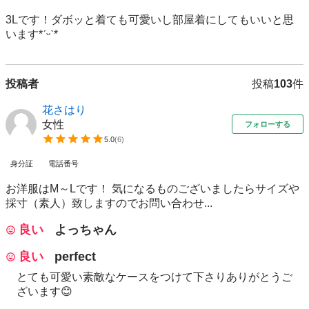
3Lです！ダボッと着ても可愛いし部屋着にしてもいいと思
います*ˊᵕˋ*
投稿者
投稿
103
件
花さはり
女性
フォローする
5.0
(
6
)
身分証
電話番号
お洋服はM～Lです！ 気になるものございましたらサイズや
採寸（素人）致しますのでお問い合わせ...
良い
よっちゃん
良い
perfect
とても可愛い素敵なケースをつけて下さりありがとうご
ざいます😊