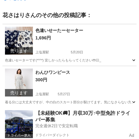
花さはり
さんのその他の投稿記事：
色違いせーたーセーター
1,696円
売ります
上塩屋駅
5月20日
色違いセーターです(*^^*) 宜しかったらもらってください🤲🏻⸒⸒
鹿児島
鹿児島市
上塩屋駅
セーター
わんひワンピース
300円
売ります
上塩屋駅
5月27日
着る分には大丈夫ですが、中の白のスカート部分が裂けてます。気になさらない方、直せる方
鹿児島
鹿児島市
上塩屋駅
ワンピース
【未経験OK🚚】月収30万↑中型免許ドライ
バー募集
完全週休2日で安定転職
ドライバーダイレクト
Ad