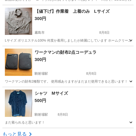
鹿児島
鹿児島市
坂之上駅
小物
【値下げ】作業着 上着のみ Lサイズ
300円
霧島市
8月8日
Lサイズ ポリエステル100% 何度か着用しましたが綺麗にしています ホームクリー
鹿児島
霧島市
その他
作業着
ワークマンの財布2点コーデュラ
300円
騎射場駅
8月8日
ワークマンの財布2種類です。 使用感ありますがまだまだ使用できると思います！
鹿児島
鹿児島市
騎射場駅
小物
シャツ Mサイズ
500円
騎射場駅
8月8日
まだ着られると思います！
鹿児島
鹿児島市
騎射場駅
シャツ
もっと見る