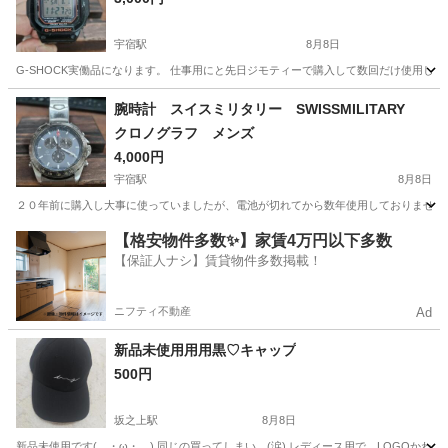
宇宿駅
8月8日
G-SHOCK実働品になります。 仕事用にと先日ジモティーで購入して数回だけ使用し
鹿児島
鹿児島市
宇宿駅
アクセサリー
腕時計 スイスミリタリー SWISSMILITARY
クロノグラフ メンズ
4,000円
宇宿駅
8月8日
２０年前に購入し大事に使っていましたが、電池が切れてから数年使用しておりませんで
鹿児島
鹿児島市
宇宿駅
アクセサリー
【格安物件多数✨】家賃4万円以下多数
【保証人ナシ】賃貸物件多数掲載！
ニフティ不動産
Ad
新品未使用用用黒♡キャップ
500円
坂之上駅
8月8日
新品未使用です(。・ω・。) 同じの買ってしまい…(涙) レディース用で、LOGOかわい