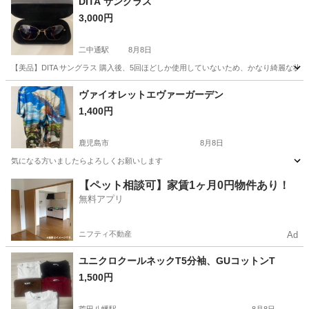
DITA サングラス
3,000円
二中通駅
8月8日
【美品】DITA サングラス 購入後、5回ほどしか使用していないため、かなり綺麗な状態
鹿児島
鹿児島市
二中通駅
小物
ヴァイオレットエヴァーガーデン
1,400円
鹿児島市
8月8日
気になる方いましたらよろしくお願いします
鹿児島
鹿児島市
Tシャツ
【ペット相談可】家賃1ヶ月0円物件あり！
無料アプリ
ニフティ不動産
Ad
ユニクロクールネックT5分袖、GUコットンT
1,500円