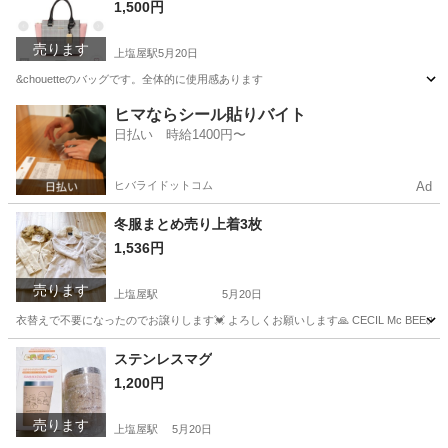
1,500円
売ります
上塩屋駅
5月20日
&chouetteのバッグです。全体的に使用感あります
鹿児島
鹿児島市
上塩屋駅
バッグ
断捨離
ヒマならシール貼りバイト
日払い 時給1400円〜
ヒバライドットコム
Ad
冬服まとめ売り上着3枚
1,536円
売ります
上塩屋駅
5月20日
衣替えで不要になったのでお譲りします💓‪ よろしくお願いします🙏 CECIL Mc BE
鹿児島
鹿児島市
上塩屋駅
服/ファッション
画像
ステンレスマグ
1,200円
売ります
上塩屋駅
5月20日