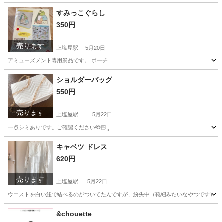
すみっこぐらし
350円
売ります
上塩屋駅
5月20日
アミューズメント専用景品です。 ポーチ
鹿児島
鹿児島市
上塩屋駅
その他
すみっこぐらし
ショルダーバッグ
550円
売ります
上塩屋駅
5月22日
一点シミありです。ご確認ください🤲🏻⸒⸒
鹿児島
鹿児島市
上塩屋駅
靴/バッグ
キャベツ ドレス
620円
売ります
上塩屋駅
5月22日
ウエストを白い紐で結べるのがついてたんですが、紛失中（靴紐みたいなやつです）もしか
鹿児島
鹿児島市
上塩屋駅
服/ファッション
キャベツ
&chouette