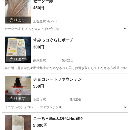
セーター緑
450円
売ります
上塩屋駅
5月22日
セーター緑 ちょっと大人っぽい色です
鹿児島
鹿児島市
上塩屋駅
服/ファッション
すみっコぐらしポーチ
300円
売ります
高尾野駅
5月21日
春に引っ越す時ため断捨離中のためなるべく早くお引き取りしてくださる方希望です。 質問な
鹿児島
出水市
高尾野駅
マタニティ用品
すみっコぐらし
チョコレートファウンテン
550円
売ります
上塩屋駅
5月20日
ミニオンのチョコレートファウンテン🍫
鹿児島
鹿児島市
上塩屋駅
キッチン家電
こーち✧👜👞ᑕOᗩᑕᕼ👞🎒✧
5,000円
チョコレートファウンテン