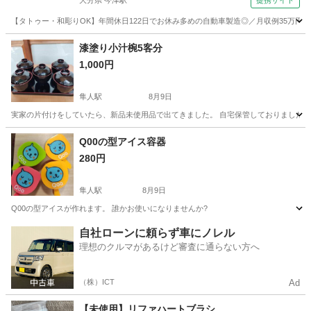
大分県 今津駅
提携サイト
【タトゥー・和彫りOK】年間休日122日でお休み多めの自動車製造◎／月収例35万円
大分
中津市
今津駅
その他
漆塗り小汁椀5客分
1,000円
隼人駅
8月9日
実家の片付けをしていたら、新品未使用品で出てきました。 自宅保管しておりましたの
鹿児島
霧島市
隼人駅
食器
実家
Q00の型アイス容器
280円
隼人駅
8月9日
Q00の型アイスが作れます。 誰かお使いになりませんか?
鹿児島
霧島市
隼人駅
調理器具
アイス
自社ローンに頼らず車にノレル
理想のクルマがあるけど審査に通らない方へ
（株）ICT
Ad
【未使用】リファハートブラシ