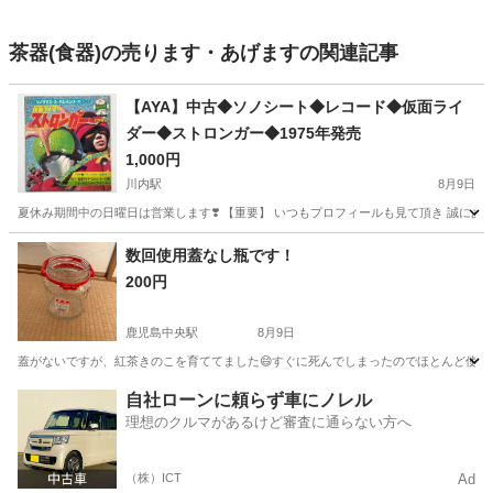
茶器(食器)の売ります・あげますの関連記事
【AYA】中古◆ソノシート◆レコード◆仮面ライ
ダー◆ストロンガー◆1975年発売
1,000円
川内駅
8月9日
夏休み期間中の日曜日は営業します❣️ 【重要】 いつもプロフィールも見て頂き 誠にあ
鹿児島
薩摩川内市
川内駅
その他
数回使用蓋なし瓶です！
200円
鹿児島中央駅
8月9日
蓋がないですが、紅茶きのこを育ててました😄すぐに死んでしまったのでほとんど使っ
鹿児島
鹿児島市
鹿児島中央駅
調理器具
自社ローンに頼らず車にノレル
理想のクルマがあるけど審査に通らない方へ
（株）ICT
Ad