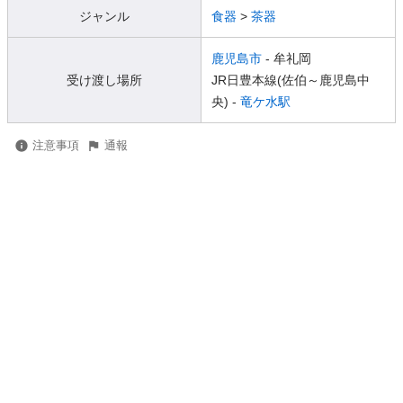
ジャンル
食器
>
茶器
鹿児島市
- 牟礼岡
受け渡し場所
JR日豊本線(佐伯～鹿児島中
央) -
竜ケ水駅
注意事項
通報