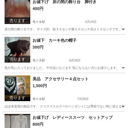
お値下げ 床の間の飾り台 脚付き
400円
売ります
竜ケ水駅
6月24日
床の間の飾り台です。 サイズ約 縦３０センチ横５０センチ高さ１０センチです。 中古
鹿児島
鹿児島市
竜ケ水駅
カーペット/マット/ラグ
床の間
お値下 カーキ色の帽子
300円
売ります
竜ケ水駅
6月26日
色が気に入っておりました。 中古品になります 気にならない方にお譲りします。
鹿児島
鹿児島市
竜ケ水駅
バッグ
カーキ
美品 アクセサリー４点セット
1,500円
売ります
竜ケ水駅
7月26日
ほぼ未使用の御品です。 クリスマスカラーのペンダントには季節でない時に使える羽飾
鹿児島
鹿児島市
竜ケ水駅
その他
セット
お値下げ レディーススーツ セットアップ
800円