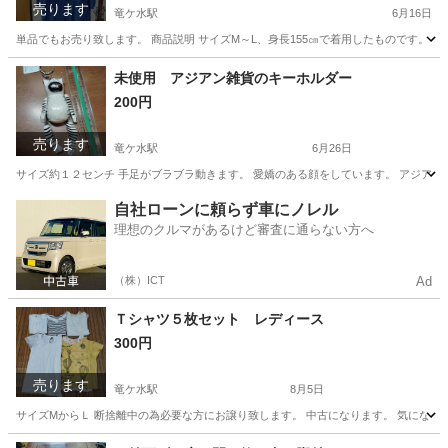
売ります
竜ケ水駅
6月16日
単品でもお売り致します。 商品説明 サイズM～L、身長155㎝で着用したものです。 
鹿児島
鹿児島市
竜ケ水駅
カーテン、ブラインド
婦人服
未使用 アジアン雑貨のキーホルダー
200円
売ります
竜ケ水駅
6月26日
サイズ約１２センチ 手足がブラブラ動きます。 愛嬌のある顔をしています。 アジアン
鹿児島
鹿児島市
竜ケ水駅
スキー
アジアン
自社ローンに頼らず車にノレル
理想のクルマがあるけど審査に通らない方へ
（株）ICT
Ad
Ｔシャツ５枚セット レディース
300円
売ります
竜ケ水駅
8月5日
サイズМからＬ 断捨離中の為必要な方にお譲り致します。 中古になります。 気になら
鹿児島
鹿児島市
竜ケ水駅
キッズ用品
セット