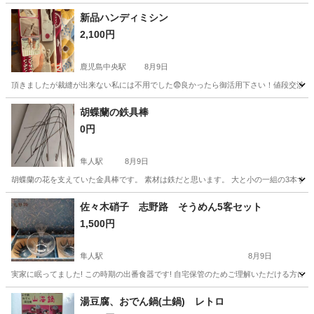
新品ハンディミシン
2,100円
鹿児島中央駅
8月9日
頂きましたが裁縫が出来ない私には不用でした😨良かったら御活用下さい！値段交渉も
鹿児島
鹿児島市
鹿児島中央駅
家庭用品
新品
胡蝶蘭の鉄具棒
0円
隼人駅
8月9日
胡蝶蘭の花を支えていた金具棒です。 素材は鉄だと思います。 大と小の一組の3本ずつ
鹿児島
霧島市
隼人駅
洗濯用品
胡蝶蘭
佐々木硝子 志野路 そうめん5客セット
1,500円
隼人駅
8月9日
実家に眠ってました! この時期の出番食器です! 自宅保管のためご理解いただける方に
鹿児島
霧島市
隼人駅
食器
そうめん
湯豆腐、おでん鍋(土鍋) レトロ