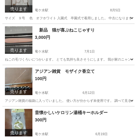
売ります
竜ケ水駅
8月5日
サイズ ９号 色 オフホワイト 入園式 卒園式で着用しました。 中古になります。
鹿児島
鹿児島市
竜ケ水駅
スーツ
レディーススーツ
新品 猫が喜ぶねこじゃすり
3,000円
売ります
竜ケ水駅
7月1日
ねこの毛づくろいにつかいます。 とても気持ち良さそうにします。 我が家のニャンコも
鹿児島
鹿児島市
竜ケ水駅
メイクアップ
新品
アジアン雑貨 モザイク香立て
100円
売ります
竜ケ水駅
6月12日
アジアン雑貨の福袋に入っていました。 使い方が分からず未使用です。 調べて見ると
鹿児島
鹿児島市
竜ケ水駅
家具
アジアン
昔懐かしいケロリン湯桶キーホルダー
300円
売ります
竜ケ水駅
6月19日