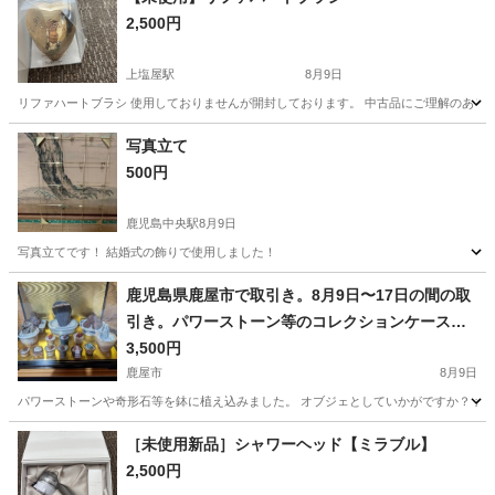
2,500円
上塩屋駅
8月9日
リファハートブラシ 使用しておりませんが開封しております。 中古品にご理解のある
鹿児島
鹿児島市
上塩屋駅
生活雑貨
よろしくお願いします
写真立て
500円
鹿児島中央駅
8月9日
写真立てです！ 結婚式の飾りで使用しました！
鹿児島
鹿児島市
鹿児島中央駅
その他
鹿児島県鹿屋市で取引き。8月9日〜17日の間の取
引き。パワーストーン等のコレクションケース入
り
3,500円
鹿屋市
8月9日
パワーストーンや奇形石等を鉢に植え込みました。 オブジェとしていかがですか？ ガラスケー
鹿児島
鹿屋市
家庭用品
［未使用新品］シャワーヘッド【ミラブル】
2,500円