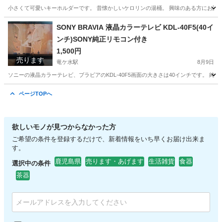
小さくて可愛いキーホルダーです。 昔懐かしいケロリンの湯桶。 興味のある方にお譲
鹿児島
鹿児島市
竜ケ水駅
その他
ケロリン
SONY BRAVIA 液晶カラーテレビ KDL-40F5(40イ
ンチ)SONY純正リモコン付き
1,500円
売ります
竜ケ水駅
8月9日
ソニーの液晶カラーテレビ、ブラビアのKDL-40F5画面の大きさは40インチです。 純正の
鹿児島
鹿児島市
竜ケ水駅
テレビ
カラーテレビ
ページTOPへ
欲しいモノが見つからなかった方
ご希望の条件を登録するだけで、新着情報をいち早くお届け出来ま
す。
鹿児島県
売ります・あげます
生活雑貨
食器
選択中の条件
茶器