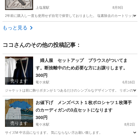
上塩屋駅
8月9日
2年前に購入し一度も使用せず自宅で保管しておりました。 塩素除去のカートリッジ付
鹿児島
鹿児島市
上塩屋駅
生活雑貨
もっと見る
ココ
さんのその他の投稿記事：
婦人服 セットアップ ブラウスがついてま
す。断捨離中のため必要な方にお譲りします。
300円
売ります
竜ケ水駅
6月16日
ジャケットは前に飾りボタンが１つあるだけのシンプルなデザインです。 リボンのブラウ
鹿児島
鹿児島市
竜ケ水駅
マタニティ用品
婦人服
お値下げ メンズベスト１枚ポロシャツ１枚薄手
のカーディガンの3点セットになります
300円
売ります
竜ケ水駅
8月2日
サイズM 中古品になります。 気にならない方お願い致します。