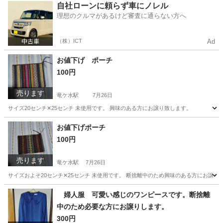
鹿児島
鹿児島市
竜ケ水駅
子供用品
ベスト
自社ローンに頼らず車にノレル
理想のクルマがあるけど審査に通らない方へ
（株）ICT
Ad
お値下げ ポーチ
100円
売ります
竜ケ水駅
7月26日
サイズ20センチ✕25センチ 未使用です。 興味のある方にお譲り致します。
鹿児島
鹿児島市
竜ケ水駅
バッグ
お値下げポーチ
100円
売ります
竜ケ水駅
7月26日
サイズおよそ20センチ✕25センチ 未使用です。 断捨離中のため興味のある方にお譲り
鹿児島
鹿児島市
竜ケ水駅
バッグ
断捨離
婦人服 可愛い感じのワンピースです。断捨離
中のため必要な方にお譲りします。
300円