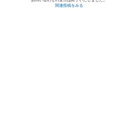
関連投稿をみる
初めての方へ
利用規約
プライバシーポリシー
プライバシー・ステートメント
健全化に資する運用方針
お問い合わせ
運営会社
サイトマップ
ご利用ガイド
フリーワードで探す
PC版で表示
都道府県選択
特定商取引法の表示
利用者情報の外部送信について
© 2011-
2026
Jmty, Inc.