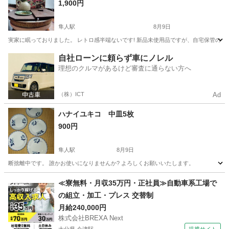
1,900円
隼人駅
8月9日
実家に眠っておりました。 レトロ感半端ないです! 新品未使用品ですが、自宅保管の
鹿児島
霧島市
隼人駅
調理器具
おでん
自社ローンに頼らず車にノレル
理想のクルマがあるけど審査に通らない方へ
（株）ICT
Ad
ハナイユキコ 中皿5枚
900円
隼人駅
8月9日
断捨離中です。 誰かお使いになりませんか? よろしくお願いいたします。
鹿児島
霧島市
隼人駅
食器
断捨離
≪寮無料・月収35万円・正社員≫自動車系工場で
の組立・加工・プレス 交替制
月給240,000円
株式会社BREXA Next