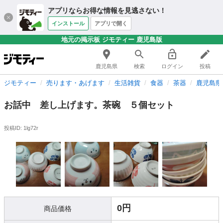
アプリならお得な情報を見逃さない！
インストール
アプリで開く
地元の掲示板 ジモティー 鹿児島版
鹿児島県
検索
ログイン
投稿
ジモティー
売ります・あげます
生活雑貨
食器
茶器
鹿児島県
お話中 差し上げます。茶碗 ５個セット
投稿ID: 1lg72r
0円
商品価格