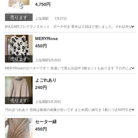
4,750円
売ります
上塩屋駅
7月27日
BVLGARIフレグランスセット ポーチ付き 香水は２回ほど使いました。それ以外は未
鹿児島
鹿児島市
上塩屋駅
芳香剤、消臭剤
状態
MERYRose
450円
売ります
上塩屋駅
5月20日
MERYRoseのセーターです！ 色違いで黒も出品中 2枚セットもあります 下の方によ
鹿児島
鹿児島市
上塩屋駅
セーター
セット
よごれあり
240円
売ります
上塩屋駅
5月20日
汚れほつれあり 色味は最後の画像が近いです まとめ買い値引き 1着につき50円引き 例 1
鹿児島
鹿児島市
上塩屋駅
セーター
画像
セーター緑
450円