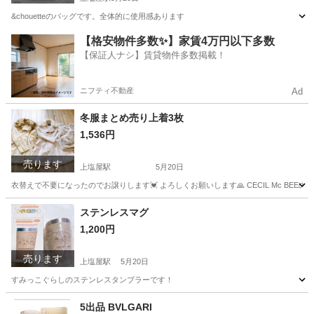
&chouetteのバッグです。全体的に使用感あります
鹿児島
鹿児島市
上塩屋駅
バッグ
断捨離
【格安物件多数✨】家賃4万円以下多数
【保証人ナシ】賃貸物件多数掲載！
ニフティ不動産
Ad
冬服まとめ売り上着3枚
1,536円
売ります
上塩屋駅
5月20日
衣替えで不要になったのでお譲りします💓‪ よろしくお願いします🙏 CECIL Mc BE
鹿児島
鹿児島市
上塩屋駅
服/ファッション
画像
ステンレスマグ
1,200円
売ります
上塩屋駅
5月20日
すみっこぐらしのステンレスタンブラーです！
鹿児島
鹿児島市
上塩屋駅
食器
すみっこぐらし
5出品 BVLGARI