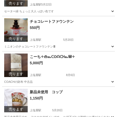
売ります
上塩屋駅
5月22日
セーター緑 ちょっと大人っぽい色です
鹿児島
鹿児島市
上塩屋駅
服/ファッション
チョコレートファウンテン
550円
売ります
上塩屋駅
5月20日
ミニオンのチョコレートファウンテン🍫
鹿児島
鹿児島市
上塩屋駅
キッチン家電
こーち✧👜👞ᑕOᗩᑕᕼ👞🎒✧
5,000円
チョコレートファウンテン
売ります
上塩屋駅
8月6日
COACHの財布 中古品
鹿児島
鹿児島市
上塩屋駅
その他
新品未使用 コップ
1,150円
売ります
上塩屋駅
5月20日