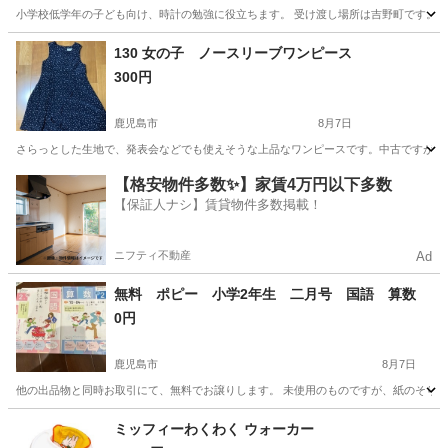
小学校低学年の子ども向け、時計の勉強に役立ちます。 受け渡し場所は吉野町です。
鹿児島
鹿児島市
キッズ用品
ポピー
130 女の子 ノースリーブワンピース
300円
鹿児島市
8月7日
さらっとした生地で、発表会などでも使えそうな上品なワンピースです。中古ですが目
鹿児島
鹿児島市
キッズ用品
場所
【格安物件多数✨】家賃4万円以下多数
【保証人ナシ】賃貸物件多数掲載！
ニフティ不動産
Ad
無料 ポピー 小学2年生 二月号 国語 算数
0円
鹿児島市
8月7日
他の出品物と同時お取引にて、無料でお譲りします。 未使用のものですが、紙のそりあり
鹿児島
鹿児島市
キッズ用品
ポピー
ミッフィーわくわく ウォーカー