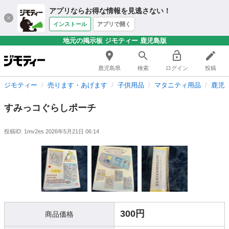
アプリならお得な情報を見逃さない！
インストール
アプリで開く
地元の掲示板 ジモティー 鹿児島版
鹿児島県
検索
ログイン
投稿
ジモティー
売ります・あげます
子供用品
マタニティ用品
鹿児
すみっコぐらしポーチ
投稿ID: 1mv2es
2026年5月21日 06:14
300円
商品価格