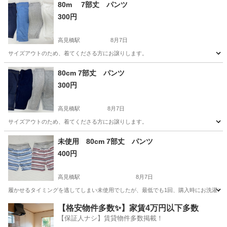
鹿児島
鹿児島市
川内駅
ベビー用品
80m 7部丈 パンツ
300円
高見橋駅
8月7日
サイズアウトのため、着てくださる方にお譲りします。
鹿児島
鹿児島市
高見橋駅
ベビー用品
譲り
80cm 7部丈 パンツ
300円
高見橋駅
8月7日
サイズアウトのため、着てくださる方にお譲りします。
鹿児島
鹿児島市
高見橋駅
ベビー用品
譲り
未使用 80cm 7部丈 パンツ
400円
高見橋駅
8月7日
履かせるタイミングを逃してしまい未使用でしたが、最低でも1回、購入時にお洗濯して
鹿児島
鹿児島市
高見橋駅
ベビー用品
【格安物件多数✨】家賃4万円以下多数
【保証人ナシ】賃貸物件多数掲載！