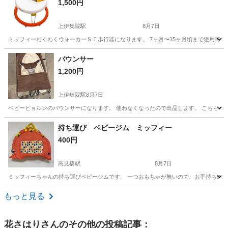
1,500円
上伊集院駅
8月7日
ミッフィーわくわくウォーカーＳＴ歩行器になります。 7ヶ月〜15ヶ月頃まで使用可能
鹿児島
鹿児島市
上伊集院駅
ベビー用品
バウンサー
1,200円
上伊集院駅
8月7日
ベビービョルンのバウンサーになります。 使わなくなったので出品します。 こちらホ
鹿児島
鹿児島市
上伊集院駅
ベビー用品
バウンサー
持ち運び ベビージム ミッフィー
400円
高見橋駅
8月7日
ミッフィーちゃんの持ち運びベビージムです。 一つおもちゃが無いので、お手持ちの物
鹿児島
鹿児島市
高見橋駅
ベビー用品
もっと見る
花さはり
さんのその他の投稿記事：