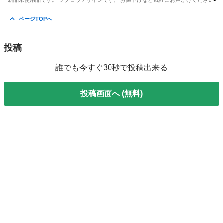
新品未使用品です。 フクロウデザインです。 お値下げなど気軽にお声がけください！
鹿児島
鹿児島市
上塩屋駅
食器
フクロウ
ページTOPへ
投稿
誰でも今すぐ30秒で投稿出来る
投稿画面へ (無料)