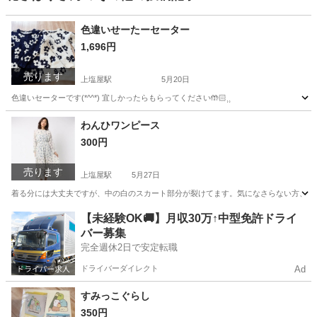
色違いせーたーセーター
1,696円
売ります
上塩屋駅
5月20日
色違いセーターです(*^^*) 宜しかったらもらってください🤲🏻⸒⸒
鹿児島
鹿児島市
上塩屋駅
セーター
わんひワンピース
300円
売ります
上塩屋駅
5月27日
着る分には大丈夫ですが、中の白のスカート部分が裂けてます。気になさらない方、直せる方
鹿児島
鹿児島市
上塩屋駅
ワンピース
【未経験OK🚚】月収30万↑中型免許ドライ
バー募集
完全週休2日で安定転職
ドライバーダイレクト
Ad
すみっこぐらし
350円