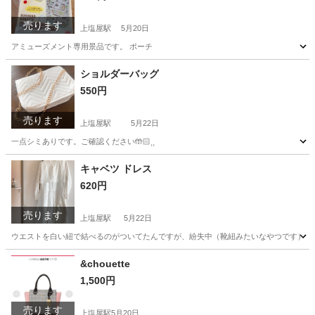
売ります
上塩屋駅
5月20日
アミューズメント専用景品です。 ポーチ
鹿児島
鹿児島市
上塩屋駅
その他
すみっこぐらし
ショルダーバッグ
550円
売ります
上塩屋駅
5月22日
一点シミありです。ご確認ください🤲🏻⸒⸒
鹿児島
鹿児島市
上塩屋駅
靴/バッグ
キャベツ ドレス
620円
売ります
上塩屋駅
5月22日
ウエストを白い紐で結べるのがついてたんですが、紛失中（靴紐みたいなやつです）もしか
鹿児島
鹿児島市
上塩屋駅
服/ファッション
キャベツ
&chouette
1,500円
売ります
上塩屋駅
5月20日