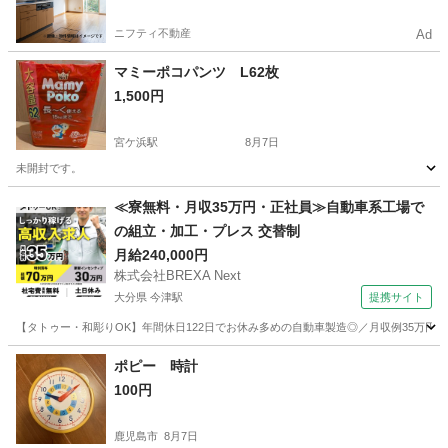
ニフティ不動産
Ad
マミーポコパンツ L62枚
1,500円
宮ケ浜駅
8月7日
未開封です。
鹿児島
鹿屋市
宮ケ浜駅
ベビー用品
マミーポコ
≪寮無料・月収35万円・正社員≫自動車系工場で
の組立・加工・プレス 交替制
月給240,000円
株式会社BREXA Next
大分県 今津駅
提携サイト
【タトゥー・和彫りOK】年間休日122日でお休み多めの自動車製造◎／月収例35万円
大分
中津市
今津駅
その他
ポピー 時計
100円
鹿児島市
8月7日