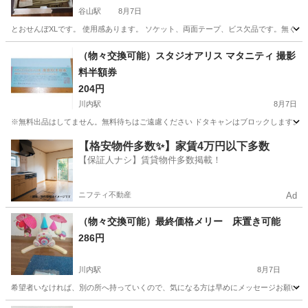
谷山駅
8月7日
とおせんぼXLです。 使用感あります。 ソケット、両面テープ、ビス欠品です。無く
鹿児島
鹿児島市
谷山駅
子供用品
用品
（物々交換可能）スタジオアリス マタニティ 撮影
料半額券
204円
川内駅
8月7日
※無料出品はしてません。無料待ちはご遠慮ください ドタキャンはブロックします。 連
鹿児島
鹿児島市
川内駅
マタニティ用品
マタニティ
【格安物件多数✨】家賃4万円以下多数
【保証人ナシ】賃貸物件多数掲載！
ニフティ不動産
Ad
（物々交換可能）最終価格メリー 床置き可能
286円
川内駅
8月7日
希望者いなければ、別の所へ持っていくので、気になる方は早めにメッセージお願いします