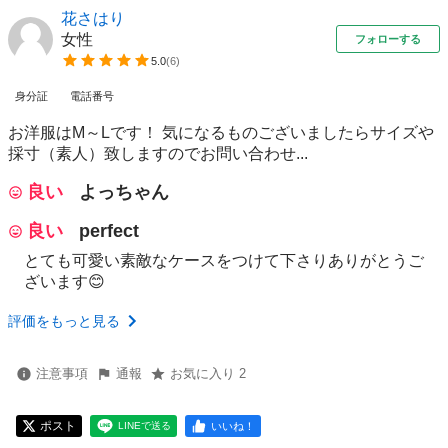
花さはり
女性
フォローする
5.0
(
6
)
身分証
電話番号
お洋服はM～Lです！ 気になるものございましたらサイズや
採寸（素人）致しますのでお問い合わせ...
良い
よっちゃん
良い
perfect
とても可愛い素敵なケースをつけて下さりありがとうご
ざいます😊
評価をもっと見る
注意事項
通報
お気に入り 2
ポスト
いいね！
LINEで送る