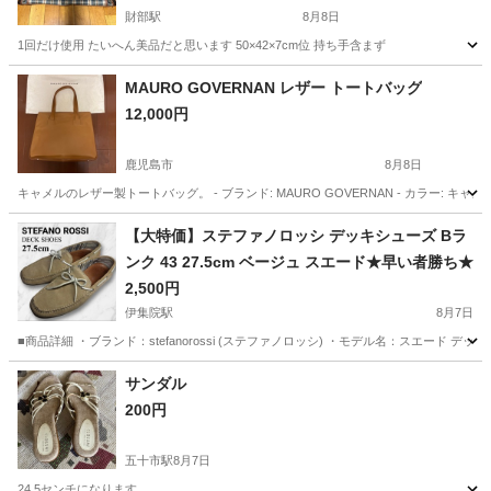
財部駅
8月8日
1回だけ使用 たいへん美品だと思います 50×42×7cm位 持ち手含まず
鹿児島
鹿屋市
財部駅
バッグ
ガーメントバッグ
MAURO GOVERNAN レザー トートバッグ
12,000円
鹿児島市
8月8日
キャメルのレザー製トートバッグ。 - ブランド: MAURO GOVERNAN - カラー: キャメル
鹿児島
鹿児島市
バッグ
レザー
【大特価】ステファノロッシ デッキシューズ Bラ
ンク 43 27.5cm ベージュ スエード★早い者勝ち★
2,500円
伊集院駅
8月7日
■商品詳細 ・ブランド：stefanorossi (ステファノロッシ) ・モデル名：スエード デッキ
鹿児島
日置市
伊集院駅
靴
サンダル
200円
五十市駅
8月7日
24.5センチになります