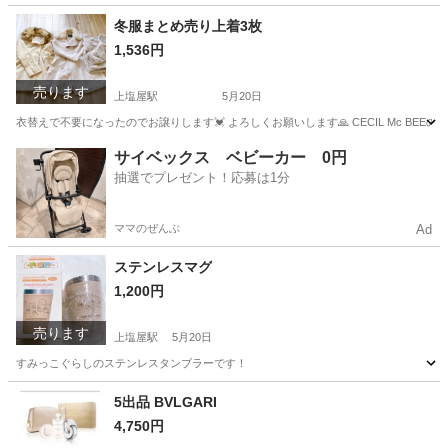
鹿児島
鹿児島市
上塩屋駅
バッグ
断捨離
冬服まとめ売り上着3枚
1,536円
売ります
上塩屋駅
5月20日
衣替えで不要になったのでお譲りします💓‪ よろしくお願いします🙏 CECIL Mc BE
鹿児島
鹿児島市
上塩屋駅
服/ファッション
画像
サイベックス ベビーカー 0円
抽選でプレゼント！応募は1分
ママのぜんぶ
Ad
ステンレスマグ
1,200円
売ります
上塩屋駅
5月20日
すみっこぐらしのステンレスタンブラーです！
鹿児島
鹿児島市
上塩屋駅
食器
すみっこぐらし
5出品 BVLGARI
4,750円