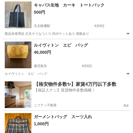
大分
中津市
今津駅
その他
キャパス生地 カーキ トートバック
500円
天文館通駅
8月8日
新品未使用品 丈夫そうなつくり 内ポケットあり 底板あり
鹿児島
鹿児島市
天文館通駅
バッグ
トートバック
ルイヴィトン エピ バッグ
40,000円
鹿児島市
8月8日
ルイヴィトン エピ バッグ
鹿児島
鹿児島市
バッグ
ルイヴィトン
【格安物件多数✨】家賃4万円以下多数
【保証人ナシ】賃貸物件多数掲載！
ニフティ不動産
Ad
ガーメントバッグ スーツ入れ
1,000円