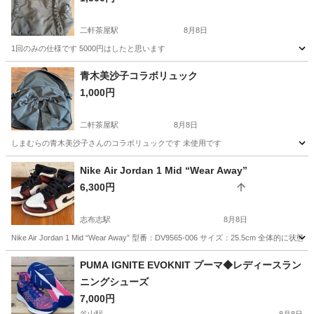
二軒茶屋駅
8月8日
1回のみの仕様です 5000円はしたと思います
鹿児島
鹿児島市
二軒茶屋駅
バッグ
青木美沙子コラボリュック
1,000円
二軒茶屋駅
8月8日
しまむらの青木美沙子さんのコラボリュックです 未使用です
鹿児島
鹿児島市
二軒茶屋駅
バッグ
Nike Air Jordan 1 Mid “Wear Away”
6,300円
志布志駅
8月8日
Nike Air Jordan 1 Mid “Wear Away” 型番：DV9565-006 サイズ：2
鹿児島
志布志市
志布志駅
靴
Air
PUMA IGNITE EVOKNIT プーマ◆レディースラン
ニングシューズ
7,000円