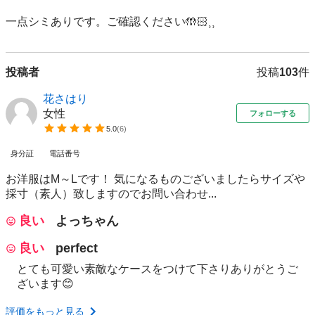
一点シミありです。ご確認ください🤲🏻⸒⸒
投稿者
投稿
103
件
花さはり
女性
フォローする
5.0
(
6
)
身分証
電話番号
お洋服はM～Lです！ 気になるものございましたらサイズや
採寸（素人）致しますのでお問い合わせ...
良い
よっちゃん
良い
perfect
とても可愛い素敵なケースをつけて下さりありがとうご
ざいます😊
評価をもっと見る