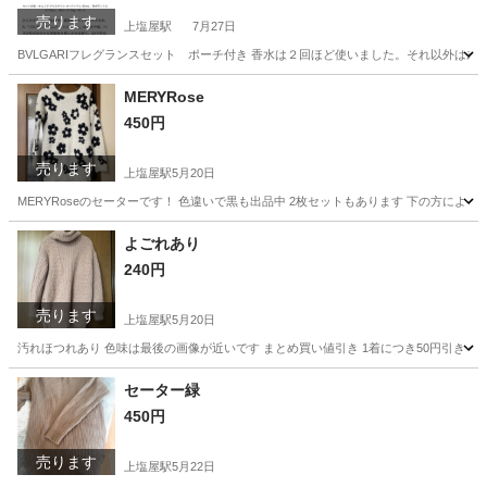
売ります
上塩屋駅
7月27日
BVLGARIフレグランスセット ポーチ付き 香水は２回ほど使いました。それ以外は未
鹿児島
鹿児島市
上塩屋駅
芳香剤、消臭剤
状態
MERYRose
450円
売ります
上塩屋駅
5月20日
MERYRoseのセーターです！ 色違いで黒も出品中 2枚セットもあります 下の方によ
鹿児島
鹿児島市
上塩屋駅
セーター
セット
よごれあり
240円
売ります
上塩屋駅
5月20日
汚れほつれあり 色味は最後の画像が近いです まとめ買い値引き 1着につき50円引き 例 1
鹿児島
鹿児島市
上塩屋駅
セーター
画像
セーター緑
450円
売ります
上塩屋駅
5月22日