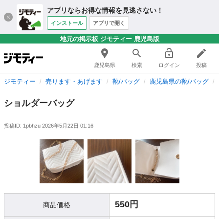
アプリならお得な情報を見逃さない！
インストール
アプリで開く
地元の掲示板 ジモティー 鹿児島版
鹿児島県
検索
ログイン
投稿
ジモティー
売ります・あげます
靴/バッグ
鹿児島県の靴/バッグ
ショルダーバッグ
投稿ID: 1pbhzu
2026年5月22日 01:16
550円
商品価格