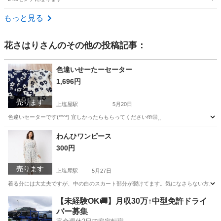
鹿児島
曽於市
五十市駅
靴
もっと見る
花さはり
さんのその他の投稿記事：
色違いせーたーセーター
1,696円
売ります
上塩屋駅
5月20日
色違いセーターです(*^^*) 宜しかったらもらってください🤲🏻⸒⸒
鹿児島
鹿児島市
上塩屋駅
セーター
わんひワンピース
300円
売ります
上塩屋駅
5月27日
着る分には大丈夫ですが、中の白のスカート部分が裂けてます。気になさらない方、直せる方
鹿児島
鹿児島市
上塩屋駅
ワンピース
【未経験OK🚚】月収30万↑中型免許ドライ
バー募集