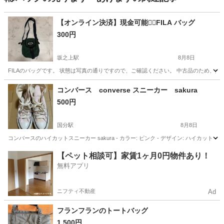
【オンライン決済】現金可能🙆‍♀️FILA バッグ
300円
坂之上駅
8月8日
FILAのバッグです。 状態は写真の通りですので、ご確認ください。 中古品のため、多
鹿児島
鹿児島市
坂之上駅
バッグ
FILA
コンバース converse スニーカー sakura
500円
国分駅
8月8日
コンバースのハイカットスニーカー sakura - カラー: ピンク - デザイン: ハイカット
鹿児島
霧島市
国分駅
靴
コンバース
【ペット相談可】家賃1ヶ月0円物件あり！
無料アプリ
ニフティ不動産
Ad
フランフランのトートバッグ
1,500円