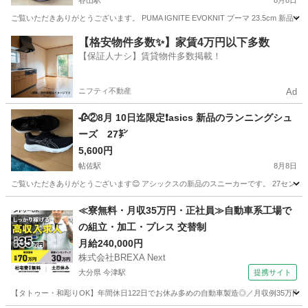
谷山駅
8月8日
ご覧いただきありがとうございます。 PUMA IGNITE EVOKNIT プーマ 23.5cm 新品
鹿児島
鹿児島市
谷山駅
靴
PUMA
【格安物件多数✨】家賃4万円以下多数
【保証人ナシ】賃貸物件多数掲載！
ニフティ不動産
Ad
🥀②8月 10日迄限定❗️asics 新品のランニングシュ
ーズ 27㌢
5,600円
帖佐駅
8月8日
ご覧いただきありがとうございます😊 アシックスの新品のスニーカーです。 27センチで
鹿児島
姶良市
帖佐駅
靴
asics
≪寮無料・月収35万円・正社員≫自動車系工場で
の組立・加工・プレス 交替制
月給240,000円
株式会社BREXA Next
大分県 今津駅
提携サイト
【タトゥー・和彫りOK】年間休日122日でお休み多めの自動車製造◎／月収例35万円