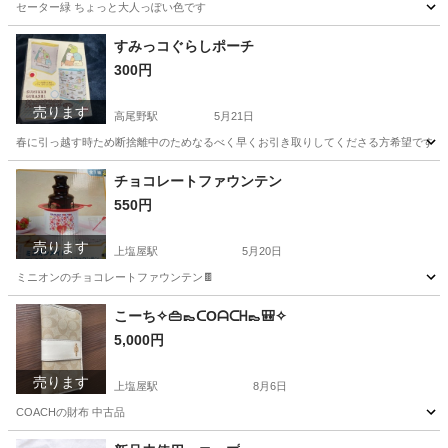
セーター緑 ちょっと大人っぽい色です
鹿児島
鹿児島市
上塩屋駅
服/ファッション
すみっコぐらしポーチ
300円
売ります
高尾野駅
5月21日
春に引っ越す時ため断捨離中のためなるべく早くお引き取りしてくださる方希望です。 質問な
鹿児島
出水市
高尾野駅
マタニティ用品
すみっコぐらし
チョコレートファウンテン
550円
売ります
上塩屋駅
5月20日
ミニオンのチョコレートファウンテン🍫
鹿児島
鹿児島市
上塩屋駅
キッチン家電
こーち✧👜👞ᑕOᗩᑕᕼ👞🎒✧
5,000円
チョコレートファウンテン
売ります
上塩屋駅
8月6日
COACHの財布 中古品
鹿児島
鹿児島市
上塩屋駅
その他