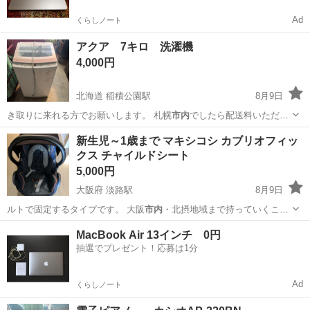
Ad
くらしノート
アクア 7キロ 洗濯機
4,000円
北海道 稲積公園駅
8月9日
き取りに来れる方でお願いします。 札幌
市内
でしたら配送料いただけ
れば配送いたしま…
北海道
札幌市
稲積公園駅
生活家電
新生児～1歳まで マキシコシ カブリオフィッ
クス チャイルドシート
5,000円
大阪府 淡路駅
8月9日
ルトで固定するタイプです。 大阪
市内
・北摂地域まで持っていくこと
可能です。…
大阪
大阪市
淡路駅
ベビー用品
MacBook Air 13インチ 0円
抽選でプレゼント！応募は1分
Ad
くらしノート