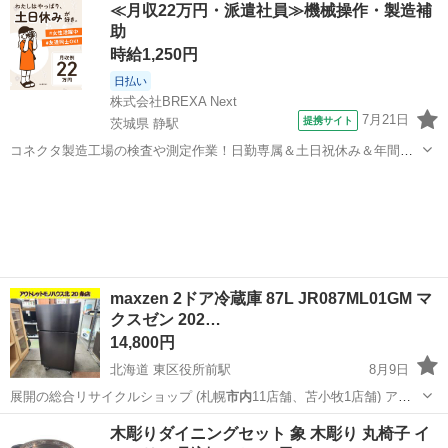
≪月収22万円・派遣社員≫機械操作・製造補
助
時給1,250円
日払い
株式会社BREXA Next
7月21日
提携サイト
茨城県 静駅
コネクタ製造工場の検査や測定作業！日勤専属＆土日祝休み＆年間休
日128日★クリーンルーム内作業★マイカー通勤OK＆無料駐車場あり
茨城
常陸大宮市
静駅
その他
★就業先食堂利用可！日払い制度あり！《茨城県常陸大宮市》 人気の
工場のお仕事 ◇コネクタ製造工...
maxzen 2ドア冷蔵庫 87L JR087ML01GM マ
クスゼン 202…
14,800円
北海道 東区役所前駅
8月9日
展開の総合リサイクルショップ (札幌
市内
11店舗、苫小牧1店舗) アウ
トレッ…
北海道
札幌市
東区役所前駅
キッチン家電
木彫りダイニングセット 象 木彫り 丸椅子 イ