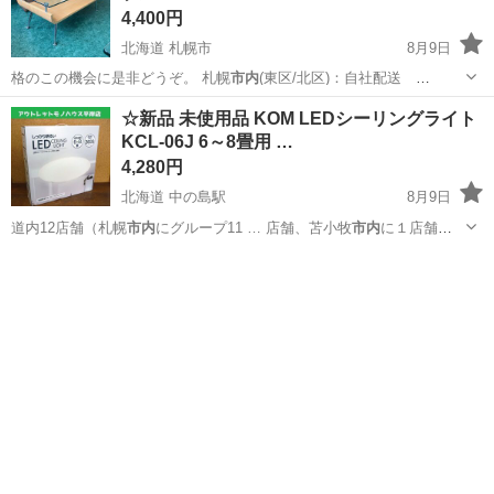
4,400円
北海道 札幌市
8月9日
格のこの機会に是非どうぞ。 札幌
市内
(東区/北区)：自社配送
￥3,300…
北海道
札幌市
テーブル
東区
☆新品 未使用品 KOM LEDシーリングライト
KCL-06J 6～8畳用 …
4,280円
北海道 中の島駅
8月9日
道内12店舗（札幌
市内
にグループ11 … 店舗、苫小牧
市内
に１店舗）
総合…
北海道
札幌市
中の島駅
照明器具