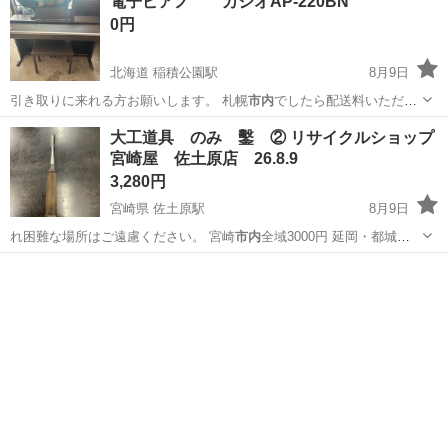
電子ピアノ カシオAP-220BN
0円
北海道 稲積公園駅
8月9日
引き取りに来れる方お願いします。 札幌
市内
でしたら配送料いただけ
れば配送いたしま…
北海道
札幌市
稲積公園駅
鍵盤楽器、ピアノ
大工道具 のみ 鑿 ② リサイクルショップ
宮崎屋 佐土原店 26.8.9
3,280円
宮崎県 佐土原駅
8月9日
れ困難な場所はご遠慮ください。 宮崎
市内
全域3000円 延岡・都城
5000円 …
宮崎
宮崎市
佐土原駅
車のパーツ
道具