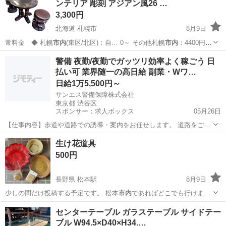
ンテリア 彫刻 アジアン風26 …
3,300円
北海道 札幌市
8月9日
常料金 ◆ 札幌
市内
(東区/北区)：自… 0～ その他札幌
市内
：4400円～
…
北海道
札幌市
ダイニングセット
木彫り
警備 夜勤/夜勤でガッツリ効率よく稼ごう 日
払い可 業界随一の高日給 副業・Wワ…
日給1万5,500円～
サンエス警備保障株式会社
東京都 渋谷区
スポンサー：求人ボックス
05月26日
【仕事内容】歩道や道路での誘導・案内をお任せします。 道路をご利
用される車両や歩行者の方が安全に安心して通行するために適切に誘
アルバイト・パート
生け花道具
導してください。 勤務地へは直行直帰OKです! <未経験でも安心!!> 丁
500円
寧な研修20hで基本的な知識を...
長野県 松本駅
8月9日
少しの間だけ投稿する予定です。 松本
市内
であればどこでも行けま
す。
長野
松本市
松本駅
食品
センターテーブル ガラステーブル サイドテー
ブル W94.5×D40×H34.…