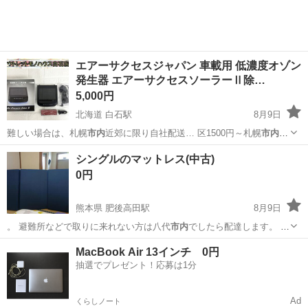
エアーサクセスジャパン 車載用 低濃度オゾン
発生器 エアーサクセスソーラーⅡ除…
5,000円
北海道 白石駅
8月9日
難しい場合は、札幌
市内
近郊に限り自社配送… 区1500円～札幌
市内
5000円程度） …
北海道
札幌市
白石駅
アクセサリー
シングルのマットレス(中古)
0円
熊本県 肥後高田駅
8月9日
。 避難所などで取りに来れない方は八代
市内
でしたら配達します。 お
問い合わせお待…
熊本
八代市
肥後高田駅
寝具
シングル
MacBook Air 13インチ 0円
抽選でプレゼント！応募は1分
Ad
くらしノート