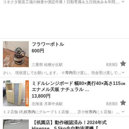
コネクタ製造工場の検査や測定作業！日勤専属＆土日祝休み＆年間休
日128日★クリーンルーム内作業★マイカー通勤OK＆無料駐車場あり
茨城
常陸大宮市
静駅
その他
★就業先食堂利用可！日払い制度あり！《茨城県常陸大宮市》 人気の
工場のお仕事 ◇コネクタ製造工...
フラワーボトル
600円
三重県 桔梗が丘駅
8月9日
さい。 現状渡しでお願いします。 ※
市内
受け渡し、現金受け渡しでお
願い致します…
三重
名張市
桔梗が丘駅
インテリア雑貨/小物
ミドルレンジボード 幅80×奥行40×高さ115㎝
エナメル天板 ナチュラル …
13,800円
北海道 月寒中央駅
8月9日
１２店舗 (札幌
市内
にグループ１１店舗… 、苫小牧
市内
に１店舗） 総
合… 岡1000円～札幌
市内
4000円程度） …
北海道
札幌市
月寒中央駅
収納家具
【祇園店】動作確認済み！2024年式
Hisense 5.5kg全自動洗濯機【…