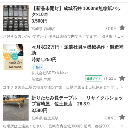
【新品未開封】成城石井 1000ml無糖紙パッ
ク×10本
3,500円
宮崎県 宮崎駅
8月9日
お好きな方いかがですか？ 場所は宮崎
市内
で考えてます。 引き取りに
きていただ…
宮崎
宮崎市
宮崎駅
食品
≪月収22万円・派遣社員≫機械操作・製造補
助
時給1,250円
日払い
株式会社BREXA Next
7月21日
提携サイト
茨城県 静駅
コネクタ製造工場の検査や測定作業！日勤専属＆土日祝休み＆年間休
日128日★クリーンルーム内作業★マイカー通勤OK＆無料駐車場あり
茨城
常陸大宮市
静駅
その他
折りたたみ長テーブル リサイクルショッ
★就業先食堂利用可！日払い制度あり！《茨城県常陸大宮市》 人気の
プ宮崎屋 佐土原店 26.8.9
工場のお仕事 ◇コネクタ製造工...
3,580円
宮崎県 佐土原駅
8月9日
な場所はご遠慮ください。 宮崎
市内
全域3000円 延岡、都城5000…