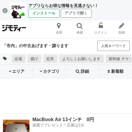
アプリならお得な情報を見逃さない！
インストール
アプリで開く
全国
検索
ログイン
投稿
「市内」の中古あげます・譲ります
人気キーワード
近場
届け
近所
よろしくお願いします
新幹線 チケ
エリア
カテゴリ
詳細
新着順
MacBook Air 13インチ 0円
抽選でプレゼント！応募は1分