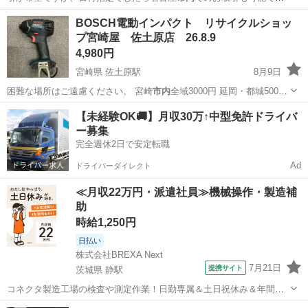
す。 岐阜〜名古屋…
愛知
名古屋市
烏森駅
オフィス用家具
汚れ
BOSCH電動インパクト リサイクルショッ
プ宮崎屋 佐土原店 26.8.9
4,980円
宮崎県 佐土原駅
8月9日
困難な場所はご遠慮ください。 宮崎
市内
全域3000円 延岡・都城5000
円…
宮崎
宮崎市
佐土原駅
その他
インパクト
【未経験OK🚚】月収30万↑中型免許ドライバ
ー募集
完全週休2日で安定転職
Ad
ドライバーダイレクト
≪月収22万円・派遣社員≫機械操作・製造補
助
時給1,250円
日払い
株式会社BREXA Next
7月21日
提携サイト
茨城県 静駅
コネクタ製造工場の検査や測定作業！日勤専属＆土日祝休み＆年間休
日128日★クリーンルーム内作業★マイカー通勤OK＆無料駐車場あり
茨城
常陸大宮市
静駅
その他