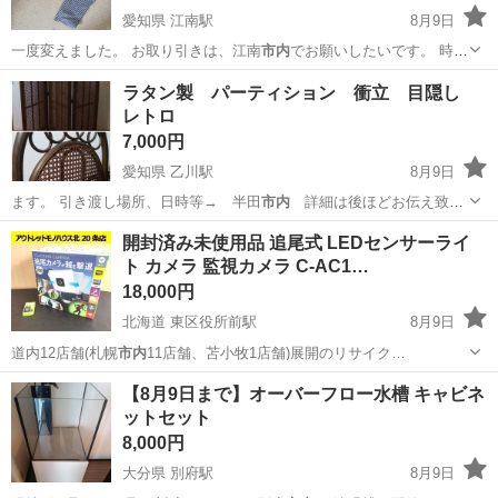
愛知県 江南駅
8月9日
一度変えました。 お取り引きは、江南
市内
でお願いしたいです。 時間
帯は午後1…
愛知
江南市
江南駅
キッズ用品
ラタン製 パーティション 衝立 目隠し
レトロ
7,000円
愛知県 乙川駅
8月9日
ます。 引き渡し場所、日時等→ 半田
市内
詳細は後ほどお伝え致し
ます。
愛知
半田市
乙川駅
ドレッサー
開封済み未使用品 追尾式 LEDセンサーライ
ト カメラ 監視カメラ C-AC1…
18,000円
北海道 東区役所前駅
8月9日
道内12店舗(札幌
市内
11店舗、苫小牧1店舗)展開のリサイク…
北海道
札幌市
東区役所前駅
防災、セキュリティ
【8月9日まで】オーバーフロー水槽 キャビネ
ットセット
MUSASHI
8,000円
大分県 別府駅
8月9日