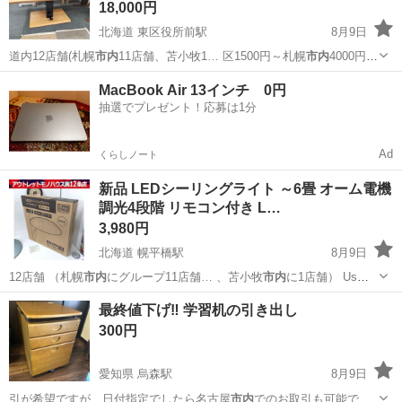
18,000円
北海道 東区役所前駅
8月9日
道内12店舗(札幌
市内
11店舗、苫小牧1… 区1500円～札幌
市内
4000円程
度） …
北海道
札幌市
東区役所前駅
テーブル
ペダル
MacBook Air 13インチ 0円
抽選でプレゼント！応募は1分
Ad
くらしノート
新品 LEDシーリングライト ～6畳 オーム電機
調光4段階 リモコン付き L…
3,980円
北海道 幌平橋駅
8月9日
12店舗 （札幌
市内
にグループ11店舗… 、苫小牧
市内
に1店舗） Us…
難しい場合は、札幌
市内
近郊に限り自社配送…
北海道
札幌市
幌平橋駅
照明器具
店舗
最終値下げ‼️ 学習机の引き出し
300円
愛知県 烏森駅
8月9日
引が希望ですが、日付指定でしたら名古屋
市内
でのお取引も可能で