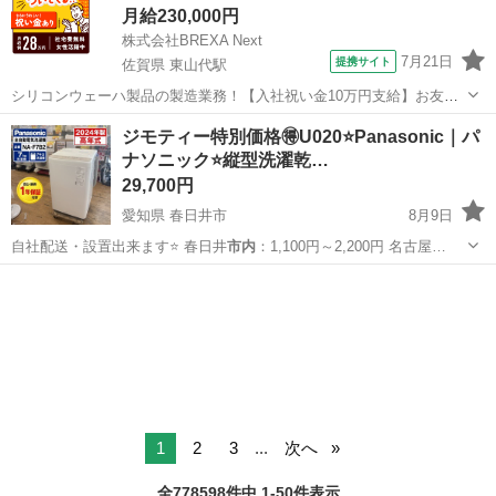
月給230,000円
株式会社BREXA Next
7月21日
提携サイト
佐賀県 東山代駅
シリコンウェーハ製品の製造業務！【入社祝い金10万円支給】お友達
やカップルとの応募OK◎年間休日129日＆休出なしでプライベート充
佐賀
伊万里市
東山代駅
その他
ジモティー特別価格🉐U020⭐️Panasonic｜パ
実♪業務はクリーンルームで快適作業◎自社正社員登用制度あり★1食
ナソニック⭐️縦型洗濯乾…
300円～の格安食堂あり！《佐...
29,700円
愛知県 春日井市
8月9日
️自社配送・設置出来ます⭐️ 春日井
市内
：1,100円～2,200円 名古屋…
愛知
春日井市
生活家電
コース
1
2
3
...
次へ
全778598件中 1-50件表示