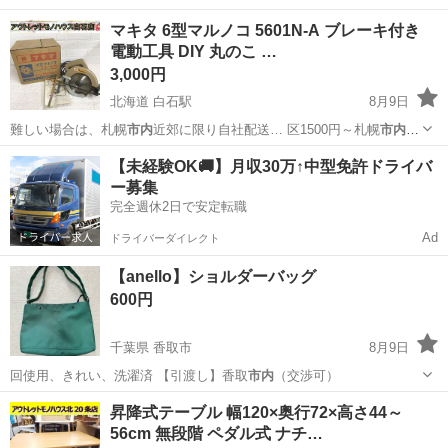
宮崎
宮崎市
佐土原駅
家具
折りたたみ
マキタ 6型マルノコ 5601N-A ブレーキ付き
電動工具 DIY 丸のこ …
3,000円
北海道 白石駅
8月9日
難しい場合は、札幌
市内
近郊に限り自社配送… 区1500円～札幌
市内
5000円程度） …
北海道
札幌市
白石駅
その他
【未経験OK🚚】月収30万↑中型免許ドライバ
ー募集
完全週休2日で安定転職
Ad
ドライバーダイレクト
【anello】ショルダーバッグ
600円
千葉県 香取市
8月9日
回使用、きれい、洗濯済 【引渡し】香取
市内
（交渉可）
千葉
香取市
バッグ
anello
昇降式テーブル 幅120×奥行72×高さ44～
56cm 無段階 ペダル式 ナチ…