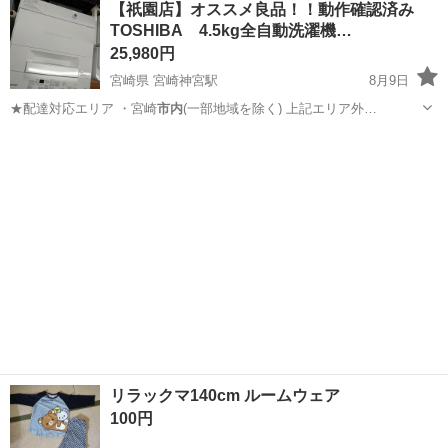
【祇園店】オススメ良品！！動作確認済み
★就業先食堂利用可！日払い制度あり！《茨城県常陸大宮市》 人気の
TOSHIBA 4.5kg全自動洗濯機…
工場のお仕事 ◇コネクタ製造工...
25,980円
宮崎県 宮崎神宮駅
8月9日
★配達対応エリア ・宮崎
市内
(一部地域を除く) 上記エリア外…
宮崎
宮崎市
宮崎神宮駅
生活家電
良品
リラックマ140cm ルームウェア
100円