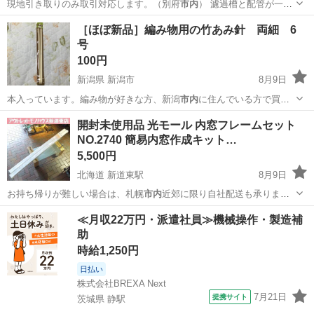
現地引き取りのみ取引対応します。（別府
市内
） 濾過槽と配管が一体
化した、海水魚…
大分
別府市
別府駅
その他
［ほぼ新品］編み物用の竹あみ針 両細 6
号
100円
新潟県 新潟市
8月9日
本入っています。編み物が好きな方、新潟
市内
に住んでいる方で買い
取ってほしいです。…
新潟
新潟市
その他
100均
開封未使用品 光モール 内窓フレームセット
NO.2740 簡易内窓作成キット…
5,500円
北海道 新道東駅
8月9日
お持ち帰りが難しい場合は、札幌
市内
近郊に限り自社配送も承りま
す。 配送…
北海道
札幌市
新道東駅
その他
≪月収22万円・派遣社員≫機械操作・製造補
助
時給1,250円
日払い
株式会社BREXA Next
7月21日
提携サイト
茨城県 静駅