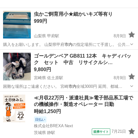
虫かご飼育用小★細かいキズ等有り
999円
山梨県 甲府駅
8月9日
購入をお願いします。 山梨県甲府
市内
の指定場所にて手渡し。 公共の
往来が…
山梨
甲府市
甲府駅
その他
虫かご
ゴールデンベア GB811 12本 キャディバッ
ク セット 中古 リサイクルシ…
9,800円
宮崎県 佐土原駅
8月9日
困難な場所はご遠慮ください。 宮崎
市内
全域3000円 延岡、都城
5000~…
宮崎
宮崎市
佐土原駅
スポーツ
ゴールデンベア
≪月収22万円・派遣社員≫電子部品系工場で
の機械操作・製造オペレーター 日勤
時給1,250円
日払い
株式会社BREXA Next
7月21日
提携サイト
茨城県 静駅