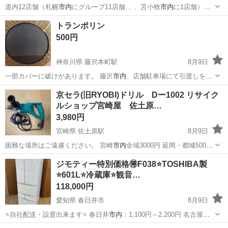
道内12店舗（札幌
市内
にグループ11店舗… 、苫小牧
市内
に1店舗）
Us…
北海道
札幌市
大谷地駅
ゴルフ
シャフト
トランポリン
500円
神奈川県 藤沢本町駅
8月9日
一部カバーに破けがあります。 藤沢
市内
、店舗駐車場にて引渡しをお
願いします。…
神奈川
藤沢市
藤沢本町駅
おもちゃ
京セラ(旧RYOBI)ドリル Dー1002 リサイク
ルショップ宮崎屋 佐土原…
3,980円
宮崎県 佐土原駅
8月9日
困難な場所はご遠慮ください。 宮崎
市内
全域3000円 延岡・都城5000
円…
宮崎
宮崎市
佐土原駅
家電
RYOBI
ジモティー特別価格🉐F038⭐️TOSHIBA製
⭐️601L⭐️冷蔵庫⭐️観音…
118,000円
愛知県 春日井市
8月9日
⭐️自社配送・設置出来ます⭐️ 春日井
市内
：1,100円～2,200円 名古屋
市…
愛知
春日井市
キッチン家電
軽トラ