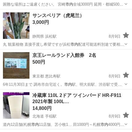
困難な場所はご遠慮ください。 宮崎
市内
全域3000円 延岡・都城5000
円…
宮崎
宮崎市
佐土原駅
家電
サンスベリア（虎尾兰）
3,000円
静岡県 浜松駅
8月9日
丸 観葉植物 直接手渡し希望ですが浜松
市内
配達可能送料別途で要相談
可
静岡
浜松市
浜松駅
その他
京王レールランド入館券 2名
500円
東京都 恵比寿駅
8月9日
6年11月30日まで 調布市自宅近く。
市内
駅、明大前駅、渋谷駅で受け
渡しは可能で…
東京
渋谷区
恵比寿駅
テーマパーク/遊園地
冷蔵庫 110L 2ドア ツインバード HR-F911
2021年製 100L…
14,800円
北海道 手稲駅
8月9日
道内12店舗(札幌
市内
11店舗、苫小牧1… 田1000円～札幌
市内
4000円程
度） …