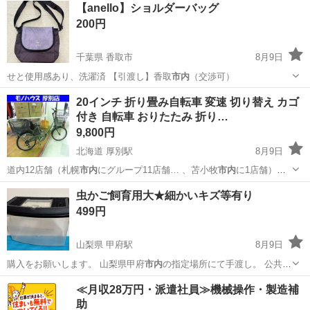
北海道
札幌市
手稲駅
キッチン家電
【anello】ショルダーバッグ
200円
千葉県 香取市
8月9日
せと使用感あり、洗濯済 【引渡し】香取
市内
（交渉可）
千葉
香取市
バッグ
20インチ 折り畳み自転車 変速 切り替え カゴ
付き 自転車 おりたたみ 折り…
9,800円
北海道 厚別駅
8月9日
道内12店舗（札幌
市内
にグループ11店舗… 、苫小牧
市内
に1店舗）
Us… 難しい場合は、札幌
市内
近郊に限り自社配送…
北海道
札幌市
厚別駅
折りたたみ自転車
虫かご飼育用大★細かいキズ等有り
499円
山梨県 甲府駅
8月9日
購入をお願いします。 山梨県甲府
市内
の指定場所にて手渡し。 公共の
往来が…
山梨
甲府市
甲府駅
その他
≪月収28万円・派遣社員≫機械操作・製造補
助