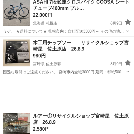
ASAHI 7段変速クロスバイク COOSA シート
チューブ460mm ブル…
22,000円
北海道 札幌市
8月9日
うぞ。 ★送料について★ 札幌
市内
：自社配送3300円～ その他の地
域…
北海道
札幌市
クロスバイク
木工用チップソー リサイクルショップ宮
崎屋 佐土原店 26.8.9
980円
宮崎県 佐土原駅
8月9日
困難な場所はご遠慮ください。 宮崎
市内
全域3000円 延岡・都城5000
円…
宮崎
宮崎市
佐土原駅
その他
チップソー
ルアー①リサイクルショップ宮崎屋 佐土原
店 26.8.9
2,580円