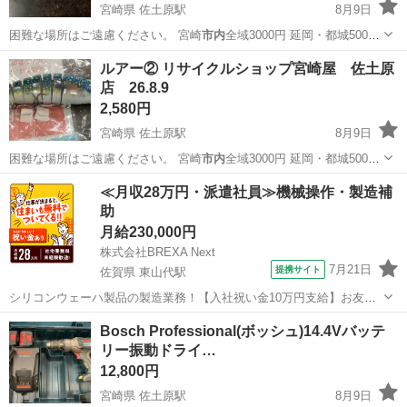
宮崎県 佐土原駅
8月9日
困難な場所はご遠慮ください。 宮崎
市内
全域3000円 延岡・都城5000
円…
宮崎
宮崎市
佐土原駅
その他
ルアー
ルアー② リサイクルショップ宮崎屋 佐土原
店 26.8.9
2,580円
宮崎県 佐土原駅
8月9日
困難な場所はご遠慮ください。 宮崎
市内
全域3000円 延岡・都城5000
円…
宮崎
宮崎市
佐土原駅
スポーツ
ルアー
≪月収28万円・派遣社員≫機械操作・製造補
助
月給230,000円
株式会社BREXA Next
7月21日
提携サイト
佐賀県 東山代駅
シリコンウェーハ製品の製造業務！【入社祝い金10万円支給】お友達
やカップルとの応募OK◎年間休日129日＆休出なしでプライベート充
佐賀
伊万里市
東山代駅
その他
Bosch Professional(ボッシュ)14.4Vバッテ
実♪業務はクリーンルームで快適作業◎自社正社員登用制度あり★1食
リー振動ドライ…
300円～の格安食堂あり！《佐...
12,800円
宮崎県 佐土原駅
8月9日