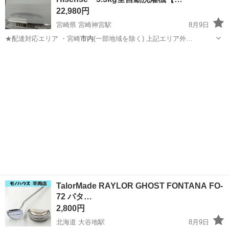
22,980円
宮崎県 宮崎神宮駅
8月9日
★配達対応エリア ・宮崎
市内
(一部地域を除く) 上記エリア外…
宮崎
宮崎市
宮崎神宮駅
生活家電
Hisense
TalorMade RAYLOR GHOST FONTANA FO-
72 パタ…
2,800円
北海道 大谷地駅
8月9日