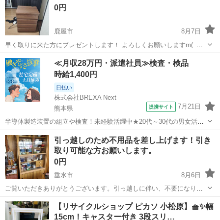
0円
鹿屋市
8月7日
早く取りに来た方にプレゼントします！ よろしくお願いしますm(_
_)m
鹿児島
鹿屋市
収納家具
≪月収28万円・派遣社員≫検査・検品
時給1,400円
日払い
株式会社BREXA Next
7月21日
提携サイト
熊本県
半導体製造装置の組立や検査！未経験活躍中★20代～30代の男女活躍
中★ワンルーム寮完備！赴任旅費会社負担！マイカー通勤OK！無料駐
熊本
その他
引っ越しのため不用品を差し上げます！引き
車場あり！正社員登用あり！《熊本県菊池郡大津町》 人気の工場のお
取り可能な方お願いします。
仕事 ◇半導体製造装置の組立...
0円
垂水市
8月6日
ご覧いただきありがとうございます。引っ越しに伴い、不要になりま
したので出品します。 ・【商品名】 食器棚 ・寸法 約幅90㎝ 約奥
鹿児島
垂水市
収納家具
食器棚
【リサイクルショップ ピカソ 小松原】🧺✨幅
行35㎝ 約高さ175㎝ ・使用期間は不明。傷や汚れは経年並みと思い
15cm！キャスター付き 3段スリ…
ます ・ガラス扉が...