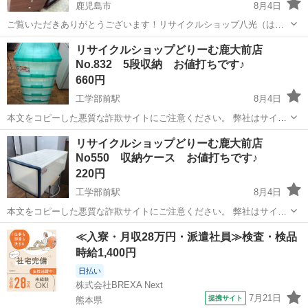
鹿児島市
8月4日
ご覧いただきありがとうございます！リサイクルショップ八光（はっ
こう）です。 高さを生かして衣類をたっぷり収納できる、ブラウンカ
鹿児島
鹿児島市
収納家具
ハイチェスト
リサイクルショップどりーむ鹿大前店
ラーの木製ハイチェストです。 幅約76cmの扱いやすいサイズで、寝
No.832 5段収納 お値打ちです♪
室やクローゼット周辺...
660円
工学部前駅
8月4日
本文をコピーした悪質な詐欺サイトにご注意ください。 弊社はサイト
内でのクレジット決済や銀行振り込みを致しておりません。 リサイク
鹿児島
鹿児島市
工学部前駅
収納家具
リサイクルショップどりーむ鹿大前店
ルショップどりーむ掲載商品を ご覧下さいまして誠にありがとうござ
No550 収納ケース お値打ちです♪
います。 どりー...
220円
工学部前駅
8月4日
本文をコピーした悪質な詐欺サイトにご注意ください。 弊社はサイト
内でのクレジット決済や銀行振り込みを致しておりません。 リサイク
鹿児島
鹿児島市
工学部前駅
収納家具
商品
≪入寮・月収28万円・派遣社員≫検査・検品
ルショップどりーむ掲載商品を ご覧下さいまして誠にありがとうござ
時給1,400円
います。 どりー...
日払い
株式会社BREXA Next
7月21日
提携サイト
熊本県