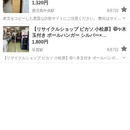
1,320円
鹿児島中央駅
8月7日
本文をコピーした悪質な詐欺サイトにご注意ください。 弊社はサイト
内でのクレジット決済や銀行振り込みを致しておりません。 リサイク
鹿児島
鹿児島市
鹿児島中央駅
収納家具
商品
【リサイクルショップ ピカソ 小松原】🧥✨木
ルショップどりーむ掲載商品を ご覧下さいまして誠にありがとうござ
玉付き ポールハンガー シルバー×…
います。 どりー...
1,800円
笹貫駅
8月7日
【リサイクルショップ ピカソ 小松原】🧥✨木玉付き ポールハンガー
シルバー×ナチュラル✨玄関・お部屋のちょい掛けに便利‼️★3857★ ＼
鹿児島
鹿児島市
笹貫駅
収納家具
ピカソ
上着・帽子・バッグをサッと掛けられる便利アイテム😆✨／ ＼玄関
や...