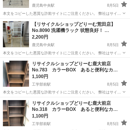
鹿児島中央駅
8月5日
本文をコピーした悪質な詐欺サイトにご注意ください。 弊社はサイト
内でのクレジット決済や銀行振り込みを致しておりません。 リサイク
鹿児島
鹿児島市
鹿児島中央駅
収納家具
商品
【リサイクルショップどりーむ荒田店】
ルショップどりーむ掲載商品を ご覧下さいまして誠にありがとうござ
No.8090 洗濯機ラック 状態良好！ …
います。 どりー...
2,200円
鹿児島中央駅
8月5日
本文をコピーした悪質な詐欺サイトにご注意ください。 弊社はサイト
内でのクレジット決済や銀行振り込みを致しておりません。 リサイク
鹿児島
鹿児島市
鹿児島中央駅
収納家具
リサイクルショップどりーむ鹿大前店
ルショップどりーむ掲載商品を ご覧下さいまして誠にありがとうござ
No.783 カラーBOX あると便利なカ…
います。 どりー...
1,100円
工学部前駅
8月5日
本文をコピーした悪質な詐欺サイトにご注意ください。 弊社はサイト
内でのクレジット決済や銀行振り込みを致しておりません。 リサイク
鹿児島
鹿児島市
工学部前駅
収納家具
商品
リサイクルショップどりーむ鹿大前店
ルショップどりーむ掲載商品を ご覧下さいまして誠にありがとうござ
No.318 カラーBOX あると便利なカ…
います。 どりー...
1,100円
工学部前駅
8月5日