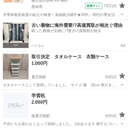
株式会社BREXA Next
7月21日
提携サイト
熊本県
半導体製造装置の組立や検査！未経験活躍中★20代～30代の男女活躍
中★ワンルーム寮完備！赴任旅費会社負担！マイカー通勤OK！無料駐
熊本
その他
古い着物に海外需要!?高価買取が相次ぐ理由
車場あり！正社員登用あり！《熊本県菊池郡大津町》 人気の工場のお
眠った着物が宝物に!?驚きの買取額が続出
仕事 ◇半導体製造装置の組立...
Ad
バイセル
取引決定 タオルケース 衣類ケース
1,000円
鹿児島駅
8月5日
タオルケースとして使用していました。 サイズ 横 33cm 奥行き
40cm 高さ 97cm
鹿児島
鹿児島市
鹿児島駅
収納家具
ケース
学習机
2,000円
南鹿児島駅
8月5日
子供たちも使わなくなって投稿しました。 2台あります 椅子もついて