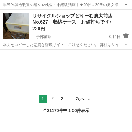
半導体製造装置の組立や検査！未経験活躍中★20代～30代の男女活躍
中★ワンルーム寮完備！赴任旅費会社負担！マイカー通勤OK！無料駐
熊本
その他
リサイクルショップどりーむ鹿大前店
車場あり！正社員登用あり！《熊本県菊池郡大津町》 人気の工場のお
No.627 収納ケース お値打ちです♪
仕事 ◇半導体製造装置の組立...
220円
工学部前駅
8月4日
本文をコピーした悪質な詐欺サイトにご注意ください。 弊社はサイト
内でのクレジット決済や銀行振り込みを致しておりません。 リサイク
鹿児島
鹿児島市
工学部前駅
収納家具
商品
ルショップどりーむ掲載商品を ご覧下さいまして誠にありがとうござ
います。 どりー...
1
2
3
...
次へ
全21170件中 1-50件表示