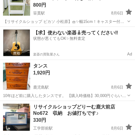
800円
笹貫駅
8月6日
【リサイクルショップ ピカソ 小松原】🧺✨幅15cm！キャスター付き
3段スリムワゴン 隙間収納 ホワイト✨★8476★ ＼わずかな隙間を収納
鹿児島
鹿児島市
笹貫駅
収納家具
【求】使わない楽器🎸売ってください‼️
スペースに変えられます😆🙌／ ＼冷蔵庫横・洗濯機横・キッチンまわ
状態が悪くてもOK✨無料査定
りにおすす...
Ad
楽器の買取屋さん
タンス
1,920円
鹿児島駅
8月6日
10年ほど前に購入したタンスです。 【購入時価格】30,000円ぐらい
【サイズ】縦：100cm、横：73cm、奥行き：45cm （大体です）
鹿児島
鹿児島市
鹿児島駅
収納家具
リサイクルショップどりーむ鹿大前店
【傷などの状態】小さい傷があります。 【アピールポイント】状態は
No672 収納 お値打ちです♪
いいのでまだまだ...
330円
工学部前駅
8月6日