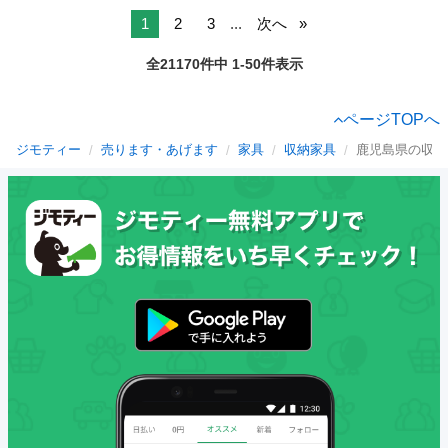
1
2
3
...
次へ
全21170件中 1-50件表示
ページTOPへ
ジモティー
売ります・あげます
家具
収納家具
鹿児島県の収納