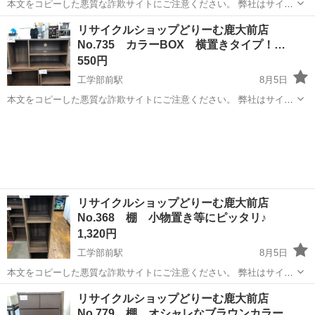
本文をコピーした悪質な詐欺サイトにご注意ください。 弊社はサイト
内でのクレジット決済や銀行振り込みを致しておりません。 リサイク
鹿児島
鹿児島市
工学部前駅
収納家具
商品
リサイクルショップどりーむ鹿大前店
ルショップどりーむ掲載商品を ご覧下さいまして誠にありがとうござ
No.735 カラーBOX 横置きタイプ！…
います。 どりー...
550円
工学部前駅
8月5日
本文をコピーした悪質な詐欺サイトにご注意ください。 弊社はサイト
内でのクレジット決済や銀行振り込みを致しておりません。 リサイク
鹿児島
鹿児島市
工学部前駅
収納家具
ルショップどりーむ掲載商品を ご覧下さいまして誠にありがとうござ
います。 どりー...
リサイクルショップどりーむ鹿大前店
No.368 棚 小物置き等にピッタリ♪
1,320円
工学部前駅
8月5日
本文をコピーした悪質な詐欺サイトにご注意ください。 弊社はサイト
内でのクレジット決済や銀行振り込みを致しておりません。 リサイク
鹿児島
鹿児島市
工学部前駅
収納家具
商品
リサイクルショップどりーむ鹿大前店
ルショップどりーむ掲載商品を ご覧下さいまして誠にありがとうござ
No.779 棚 オシャレなブラウンカラー…
います。 どりー...