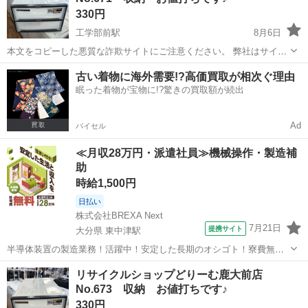
330円
工学部前駅
8月6日
本文をコピーした悪質な詐欺サイトにご注意ください。 弊社はサイト
内でのクレジット決済や銀行振り込みを致しておりません。 リサイク
鹿児島
鹿児島市
工学部前駅
収納家具
商品
古い着物に海外需要!?高価買取が相次ぐ理由
ルショップどりーむ掲載商品を ご覧下さいまして誠にありがとうござ
眠った着物が宝物に!?驚きの買取額が続出
います。 どりー...
Ad
バイセル
≪月収28万円・派遣社員≫機械操作・製造補
助
時給1,500円
日払い
株式会社BREXA Next
7月21日
提携サイト
大分県 東中津駅
半導体装置の製造業務！活躍中！安定した長期のオシゴト！寮費無料
★赴任旅費会社負担◎20代～40代の男性活躍中★未経験活躍中！高時
大分
中津市
東中津駅
その他
リサイクルショップどりーむ鹿大前店
給1,500円！《大分県中津市》 人気の工場のお仕事 ◇半導体装置内部
No.673 収納 お値打ちです♪
のシート製造◇ ＊クリー...
330円