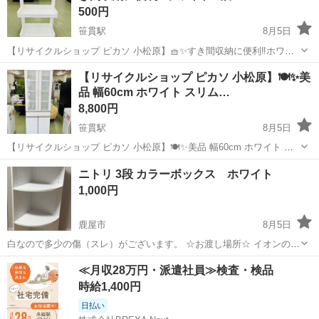
500円
笹貫駅
8月5日
【リサイクルショップ ピカソ 小松原】🧺✨すき間収納に便利‼️ホワイ
ト 3段スリムラック✨★6131★ ＼ちょっとしたスペースを収納場所に
鹿児島
鹿児島市
笹貫駅
収納家具
ピカソ
【リサイクルショップ ピカソ 小松原】🍽️✨美
😆🙌／ キッチン・洗面所・ランドリースペースなど、いろいろな場所
品 幅60cm ホワイト スリム…
で使いやすい3...
8,800円
笹貫駅
8月5日
【リサイクルショップ ピカソ 小松原】🍽️✨美品 幅60cm ホワイト ス
リム食器棚 すりガラス扉 大容量収納✨★2961★ ＼幅を取りすぎず、
鹿児島
鹿児島市
笹貫駅
収納家具
すりガラス
ニトリ 3段 カラーボックス ホワイト
収納力はしっかり‼️／ 明るく清潔感のあるホワイトカラーのスリム食
1,000円
器棚が...
鹿屋市
8月5日
白なので多少の傷（スレ）がございます。 ☆お渡し場所☆ イオンの駐
車場や近くのコンビニ駐車場でお願いしたいですが、難しい場合は問
鹿児島
鹿屋市
収納家具
≪月収28万円・派遣社員≫検査・検品
い合わせください◎
時給1,400円
日払い