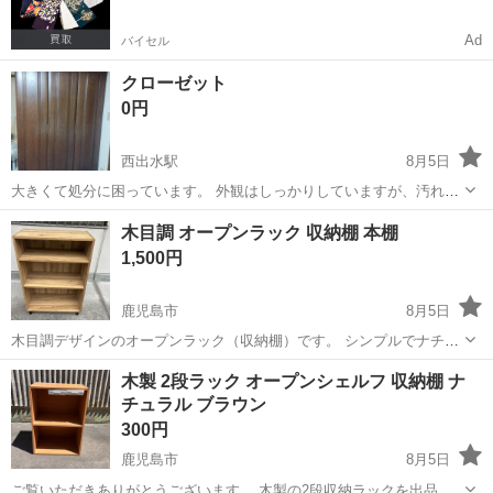
Ad
バイセル
クローゼット
0円
西出水駅
8月5日
大きくて処分に困っています。 外観はしっかりしていますが、汚れや
金属の腐食などありますが、欲しい方いましたらお願いします。 分解
鹿児島
出水市
西出水駅
収納家具
木目調 オープンラック 収納棚 本棚
出来るようです。 載せれる車と人手が必要です。
1,500円
鹿児島市
8月5日
木目調デザインのオープンラック（収納棚）です。 シンプルでナチュ
ラルなデザインのため、リビングや書斎、子ども部屋、オフィスなど
鹿児島
鹿児島市
収納家具
木製 2段ラック オープンシェルフ 収納棚 ナ
様々な場所でお使いいただけます。設置時のガタつきも調整可能で
チュラル ブラウン
す。 【商品内容】 ・木...
300円
鹿児島市
8月5日
ご覧いただきありがとうございます。 木製の2段収納ラックを出品い