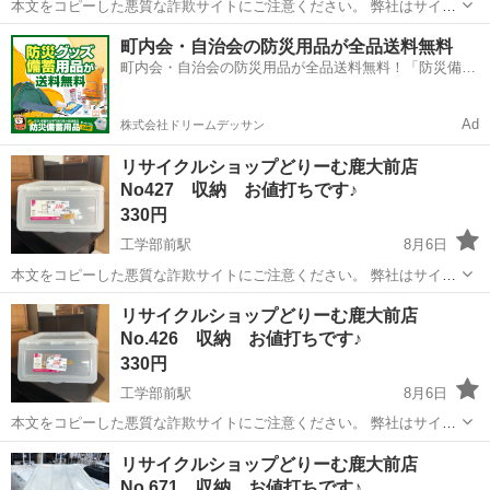
本文をコピーした悪質な詐欺サイトにご注意ください。 弊社はサイト
内でのクレジット決済や銀行振り込みを致しておりません。 リサイク
鹿児島
鹿児島市
工学部前駅
収納家具
町内会・自治会の防災用品が全品送料無料
ルショップどりーむ掲載商品を ご覧下さいまして誠にありがとうござ
町内会・自治会の防災用品が全品送料無料！「防災備蓄
います。 どりー...
用品ドットコム」
Ad
株式会社ドリームデッサン
リサイクルショップどりーむ鹿大前店
No427 収納 お値打ちです♪
330円
工学部前駅
8月6日
本文をコピーした悪質な詐欺サイトにご注意ください。 弊社はサイト
内でのクレジット決済や銀行振り込みを致しておりません。 リサイク
鹿児島
鹿児島市
工学部前駅
収納家具
商品
リサイクルショップどりーむ鹿大前店
ルショップどりーむ掲載商品を ご覧下さいまして誠にありがとうござ
No.426 収納 お値打ちです♪
います。 どりー...
330円
工学部前駅
8月6日
本文をコピーした悪質な詐欺サイトにご注意ください。 弊社はサイト
内でのクレジット決済や銀行振り込みを致しておりません。 リサイク
鹿児島
鹿児島市
工学部前駅
収納家具
商品
リサイクルショップどりーむ鹿大前店
ルショップどりーむ掲載商品を ご覧下さいまして誠にありがとうござ
No.671 収納 お値打ちです♪
います。 どりー...