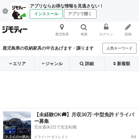
アプリならお得な情報を見逃さない！
インストール
アプリで開く
鹿児島県
検索
ログイン
投稿
鹿児島県の収納家具の中古あげます・譲ります
人気キーワード
エリア
ジャンル
詳細
新着順
【未経験OK🚚】月収30万↑中型免許ドライバ
ー募集
完全週休2日で安定転職
Ad
ドライバーダイレクト