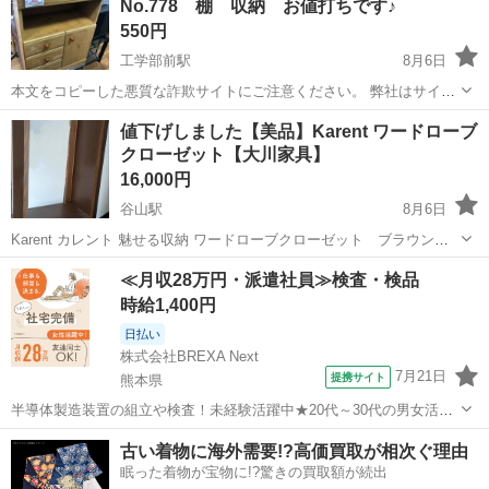
No.778 棚 収納 お値打ちです♪
います。 どりー...
550円
工学部前駅
8月6日
本文をコピーした悪質な詐欺サイトにご注意ください。 弊社はサイト
内でのクレジット決済や銀行振り込みを致しておりません。 リサイク
鹿児島
鹿児島市
工学部前駅
収納家具
商品
値下げしました【美品】Karent ワードローブ
ルショップどりーむ掲載商品を ご覧下さいまして誠にありがとうござ
クローゼット【大川家具】
います。 どりー...
16,000円
谷山駅
8月6日
Karent カレント 魅せる収納 ワードローブクローゼット ブラウン
80cm幅 服吊り 大川家具 kmm-0080 写真の通り、クローゼット部は背
鹿児島
鹿児島市
谷山駅
収納家具
ワードローブ
≪月収28万円・派遣社員≫検査・検品
面なしオープン。 衣装収納引き出し2段付。 傷ガタツキもなく、状態
時給1,400円
良...
日払い
株式会社BREXA Next
7月21日
提携サイト
熊本県
半導体製造装置の組立や検査！未経験活躍中★20代～30代の男女活躍
中★ワンルーム寮完備！赴任旅費会社負担！マイカー通勤OK！無料駐
熊本
その他
古い着物に海外需要!?高価買取が相次ぐ理由
車場あり！正社員登用あり！《熊本県菊池郡大津町》 人気の工場のお
眠った着物が宝物に!?驚きの買取額が続出
仕事 ◇半導体製造装置の組立...