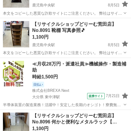
鹿児島中央駅
8月5日
本文をコピーした悪質な詐欺サイトにご注意ください。 弊社はサイト
内でのクレジット決済や銀行振り込みを致しておりません。 リサイク
鹿児島
鹿児島市
鹿児島中央駅
収納家具
商品
【リサイクルショップどりーむ荒田店】
ルショップどりーむ掲載商品を ご覧下さいまして誠にありがとうござ
No.8091 靴棚 写真参照🎵
います。 どりー...
1,100円
鹿児島中央駅
8月5日
本文をコピーした悪質な詐欺サイトにご注意ください。 弊社はサイト
内でのクレジット決済や銀行振り込みを致しておりません。 リサイク
鹿児島
鹿児島市
鹿児島中央駅
収納家具
商品
≪月収28万円・派遣社員≫機械操作・製造補
ルショップどりーむ掲載商品を ご覧下さいまして誠にありがとうござ
助
います。 どりー...
時給1,500円
日払い
株式会社BREXA Next
7月21日
提携サイト
大分県 東中津駅
半導体装置の製造業務！活躍中！安定した長期のオシゴト！寮費無料
★赴任旅費会社負担◎20代～40代の男性活躍中★未経験活躍中！高時
大分
中津市
東中津駅
その他
【リサイクルショップどりーむ荒田店】
給1,500円！《大分県中津市》 人気の工場のお仕事 ◇半導体装置内部
No.8096 何かと便利なメタルラック【…
のシート製造◇ ＊クリー...
1,100円