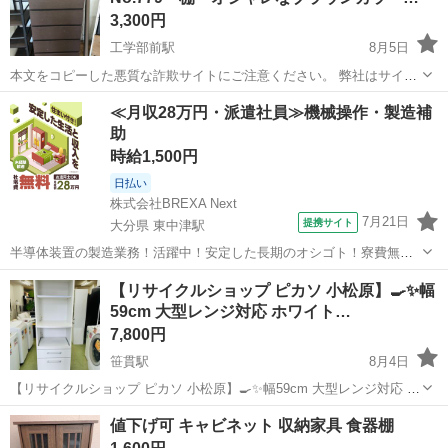
3,300円
工学部前駅
8月5日
本文をコピーした悪質な詐欺サイトにご注意ください。 弊社はサイト
内でのクレジット決済や銀行振り込みを致しておりません。 リサイク
鹿児島
鹿児島市
工学部前駅
収納家具
≪月収28万円・派遣社員≫機械操作・製造補
ルショップどりーむ掲載商品を ご覧下さいまして誠にありがとうござ
助
います。 どりー...
時給1,500円
日払い
株式会社BREXA Next
7月21日
提携サイト
大分県 東中津駅
半導体装置の製造業務！活躍中！安定した長期のオシゴト！寮費無料
★赴任旅費会社負担◎20代～40代の男性活躍中★未経験活躍中！高時
大分
中津市
東中津駅
その他
【リサイクルショップ ピカソ 小松原】🍳✨幅
給1,500円！《大分県中津市》 人気の工場のお仕事 ◇半導体装置内部
59cm 大型レンジ対応 ホワイト…
のシート製造◇ ＊クリー...
7,800円
笹貫駅
8月4日
【リサイクルショップ ピカソ 小松原】🍳✨幅59cm 大型レンジ対応 ホ
ワイトレンジボード 高さ175.5cm✨収納たっぷり‼️★1336★ 🍽️✨キッ
鹿児島
鹿児島市
笹貫駅
収納家具
値下げ可 キャビネット 収納家具 食器棚
チン家電と食器をまとめて収納できる大型レンジボード入荷しまし