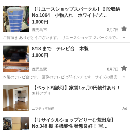
【リユースショップスパークル】６段収納
No.1064 小物入れ ホワイト/ブ…
1,000円
鹿児島市
8月7日
ご覧頂き ありがとうございます。 リユースショップ スパークルで
す。 ６段収納 No.1064 小物入れ ホワイト/ブルー 収納ケース 入
鹿児島
鹿児島市
収納家具
ブルー
8/18 まで テレビ台 木製
荷しました!! 商品説明 サイズ：330×450×640mm...
1,000円
鹿児島駅
8月7日
木製のテレビ台です。 画像のテレビは32インチです、サイズの目安と
して活用ください。 テレビ台のみの出品です。 サイズ 横 120cm 奥
鹿児島
鹿児島市
鹿児島駅
収納家具
【ペット相談可】家賃1ヶ月0円物件あり！
行き 40cm 高さ 32cm
無料アプリ
Ad
ニフティ不動産
【リサイクルショップどりーむ荒田店】
No.348 棚 多機能性 状態良好！ 写…