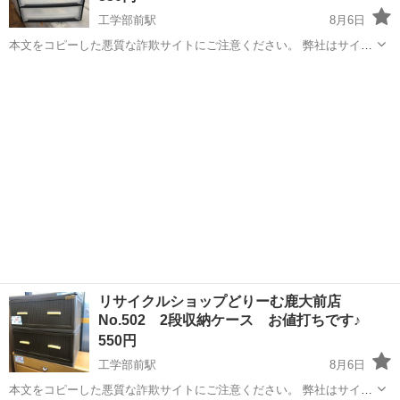
工学部前駅
8月6日
本文をコピーした悪質な詐欺サイトにご注意ください。 弊社はサイト
内でのクレジット決済や銀行振り込みを致しておりません。 リサイク
鹿児島
鹿児島市
工学部前駅
収納家具
商品
ルショップどりーむ掲載商品を ご覧下さいまして誠にありがとうござ
います。 どりー...
リサイクルショップどりーむ鹿大前店
No.502 2段収納ケース お値打ちです♪
550円
工学部前駅
8月6日
本文をコピーした悪質な詐欺サイトにご注意ください。 弊社はサイト