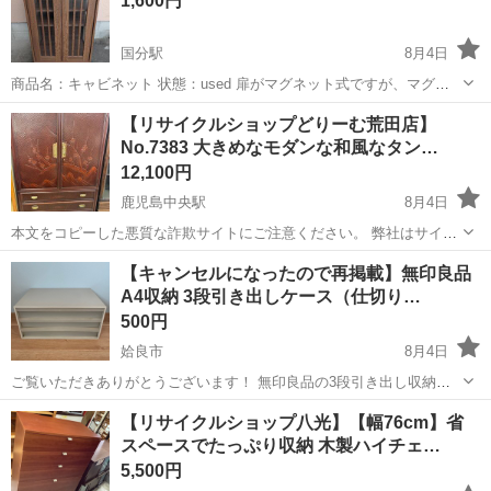
1,600円
た‼️...
国分駅
8月4日
商品名：キャビネット 状態：used 扉がマグネット式ですが、マグネ
ットが弱くすぐ開いてしまいます サイズ：60×40、高さ89cm 国分で
鹿児島
霧島市
国分駅
収納家具
【リサイクルショップどりーむ荒田店】
の取引となります。 プラス料金にて配送可能。（郵送等はいたしませ
No.7383 大きめなモダンな和風なタン…
ん） 鹿児島市内や...
12,100円
鹿児島中央駅
8月4日
本文をコピーした悪質な詐欺サイトにご注意ください。 弊社はサイト
内でのクレジット決済や銀行振り込みを致しておりません。 リサイク
鹿児島
鹿児島市
鹿児島中央駅
収納家具
商品
【キャンセルになったので再掲載】無印良品
ルショップどりーむ掲載商品を ご覧下さいまして誠にありがとうござ
A4収納 3段引き出しケース（仕切り…
います。 どりー...
500円
姶良市
8月4日
ご覧いただきありがとうございます！ 無印良品の3段引き出し収納ケ
ースです。書類や小物の整理にとても便利なのですが、全体的に使用
鹿児島
姶良市
収納家具
【リサイクルショップ八光】【幅76cm】省
感・経年劣化があるため500円の格安でお譲りします！ 【おすすめの
スペースでたっぷり収納 木製ハイチェ…
ポイント】 便利なA4サイズ...
5,500円