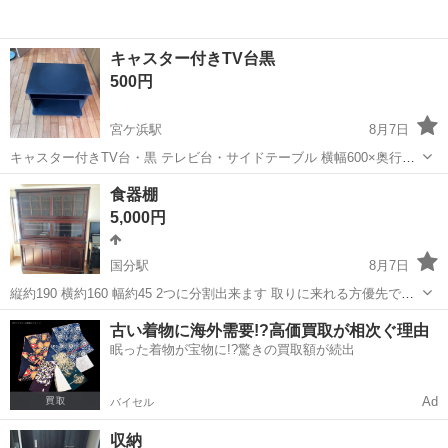
キャスター付きTV台黒
500円
宮ケ浜駅
8月7日
キャスター付きTV台・黒 テレビ台・サイドテーブル 横幅600×奥行下
480奥行上440×高さ450 キャスター4ヶ所(固定ロック機能無し) コロは
鹿児島
鹿屋市
宮ケ浜駅
収納家具
キャスター
食器棚
ぐらつき無く、安定してます キャスターは外せないようです ガラス扉
5,000円
は外し...
国分駅
8月7日
縦約190 横約160 幅約45 2つに分割出来ます 取りに来れる方優先でお
譲りします
鹿児島
霧島市
国分駅
収納家具
食器棚
古い着物に海外需要!?高価買取が相次ぐ理由
眠った着物が宝物に!?驚きの買取額が続出
Ad
バイセル
収納