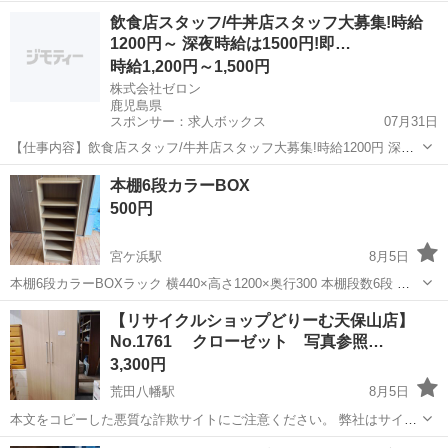
ます 1台の価格です 配達も別で可能です 必要な方気軽に問い合わせ下
鹿児島
鹿児島市
南鹿児島駅
収納家具
価格
飲食店スタッフ/牛丼店スタッフ大募集!時給
さい
1200円～ 深夜時給は1500円!即…
時給1,200円～1,500円
株式会社ゼロン
鹿児島県
スポンサー：求人ボックス
07月31日
【仕事内容】飲食店スタッフ/牛丼店スタッフ大募集!時給1200円 深夜
時給は1500円!!即採用ですぐ働けるッ! <給与> 時給1200円～1500円 <
アルバイト・パート
本棚6段カラーBOX
勤務地> 鹿児島県 薩摩川内市 <最寄駅>上川内駅 「稼ぎたいけどな
500円
～」 な...
宮ケ浜駅
8月5日
本棚6段カラーBOXラック 横440×高さ1200×奥行300 本棚段数6段 各
棚の高さは横ピン移動にて変更出来ます (真ん中だけ固定位置) 横ピン
鹿児島
鹿屋市
宮ケ浜駅
収納家具
【リサイクルショップどりーむ天保山店】
が少しサビ付いて抜けにくくなっているようです プライヤーやペンチ
No.1761 クローゼット 写真参照…
で抜くと...
3,300円
荒田八幡駅
8月5日
本文をコピーした悪質な詐欺サイトにご注意ください。 弊社はサイト
内でのクレジット決済や銀行振り込みを致しておりません。 リサイク
鹿児島
鹿児島市
荒田八幡駅
収納家具