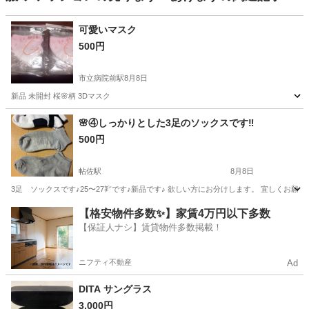
可愛いマスク
500円
市立病院前駅
8月8日
新品 未開封 桜🌸柄 3Dマスク
鹿児島
鹿児島市
市立病院前駅
その他
🌸④しっかりとした3足のソックスです‼️
500円
帖佐駅
8月8日
3足 ソックスです♪25〜27㌢です♪新品です♪ 欲しい方にお分けします。 宜しくお願い致
鹿児島
姶良市
帖佐駅
小物
ソックス
【格安物件多数✨】家賃4万円以下多数
【保証人ナシ】賃貸物件多数掲載！
ニフティ不動産
Ad
DITA サングラス
3,000円