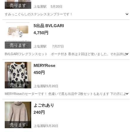
売ります
上塩屋駅
5月20日
すみっこぐらしのステンレスタンブラーです！
鹿児島
鹿児島市
上塩屋駅
食器
すみっこぐらし
5出品 BVLGARI
4,750円
売ります
上塩屋駅
7月27日
BVLGARIフレグランスセット ポーチ付き 香水は２回ほど使いました。それ以外は未
鹿児島
鹿児島市
上塩屋駅
芳香剤、消臭剤
状態
MERYRose
450円
売ります
上塩屋駅
5月20日
MERYRoseのセーターです！ 色違いで黒も出品中 2枚セットもあります 下の方によ
鹿児島
鹿児島市
上塩屋駅
セーター
セット
よごれあり
240円
売ります
上塩屋駅
5月20日