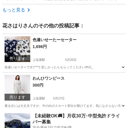
鹿児島
霧島市
その他
作業着
もっと見る
花さはり
さんのその他の投稿記事：
色違いせーたーセーター
1,696円
売ります
上塩屋駅
5月20日
色違いセーターです(*^^*) 宜しかったらもらってください🤲🏻⸒⸒
鹿児島
鹿児島市
上塩屋駅
セーター
わんひワンピース
300円
売ります
上塩屋駅
5月27日
着る分には大丈夫ですが、中の白のスカート部分が裂けてます。気になさらない方、直せる方
鹿児島
鹿児島市
上塩屋駅
ワンピース
【未経験OK🚚】月収30万↑中型免許ドライ
バー募集
完全週休2日で安定転職