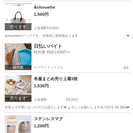
鹿児島
鹿児島市
上塩屋駅
服/ファッション
キャベツ
&chouette
1,500円
売ります
上塩屋駅
5月20日
&chouetteのバッグです。全体的に使用感あります
鹿児島
鹿児島市
上塩屋駅
バッグ
断捨離
日払いバイト
軽作業 時給1400円〜
ヒバライドットコム
Ad
冬服まとめ売り上着3枚
1,536円
売ります
上塩屋駅
5月20日
衣替えで不要になったのでお譲りします💓‪ よろしくお願いします🙏 CECIL Mc BE
鹿児島
鹿児島市
上塩屋駅
服/ファッション
画像
ステンレスマグ
1,200円