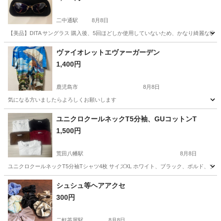
二中通駅
8月8日
【美品】DITA サングラス 購入後、5回ほどしか使用していないため、かなり綺麗な状態
鹿児島
鹿児島市
二中通駅
小物
ヴァイオレットエヴァーガーデン
1,400円
鹿児島市
8月8日
気になる方いましたらよろしくお願いします
鹿児島
鹿児島市
Tシャツ
ユニクロクールネックT5分袖、GUコットンT
1,500円
荒田八幡駅
8月8日
ユニクロクールネックT5分袖Tシャツ4枚 サイズXL ホワイト、ブラック、ボルド、ブラ
鹿児島
鹿児島市
荒田八幡駅
Tシャツ
シュシュ等ヘアアクセ
300円
二軒茶屋駅
8月8日