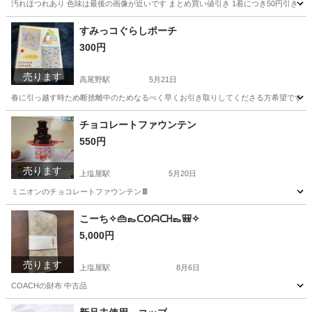
汚れほつれあり 色味は最後の画像が近いです まとめ買い値引き 1着につき50円引き 例 1
鹿児島
鹿児島市
上塩屋駅
セーター
画像
すみっコぐらしポーチ
300円
売ります
高尾野駅
5月21日
春に引っ越す時ため断捨離中のためなるべく早くお引き取りしてくださる方希望です。 質問な
鹿児島
出水市
高尾野駅
マタニティ用品
すみっコぐらし
チョコレートファウンテン
550円
売ります
上塩屋駅
5月20日
ミニオンのチョコレートファウンテン🍫
鹿児島
鹿児島市
上塩屋駅
キッチン家電
こーち✧👜👞ᑕOᗩᑕᕼ👞🎒✧
5,000円
チョコレートファウンテン
売ります
上塩屋駅
8月6日
COACHの財布 中古品
鹿児島
鹿児島市
上塩屋駅
その他