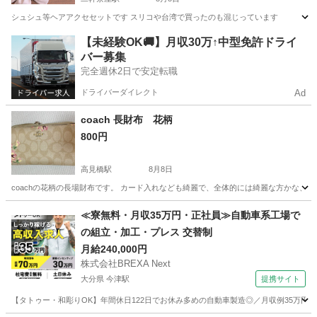
シュシュ等ヘアアクセセットです スリコや台湾で買ったのも混じっています
鹿児島
鹿児島市
二軒茶屋駅
小物
シュシュ
【未経験OK🚚】月収30万↑中型免許ドライ
バー募集
完全週休2日で安定転職
ドライバーダイレクト
Ad
coach 長財布 花柄
800円
高見橋駅
8月8日
coachの花柄の長場財布です。 カード入れなども綺麗で、全体的には綺麗な方かな、
鹿児島
鹿児島市
高見橋駅
小物
≪寮無料・月収35万円・正社員≫自動車系工場で
の組立・加工・プレス 交替制
月給240,000円
株式会社BREXA Next
大分県 今津駅
提携サイト
【タトゥー・和彫りOK】年間休日122日でお休み多めの自動車製造◎／月収例35万円