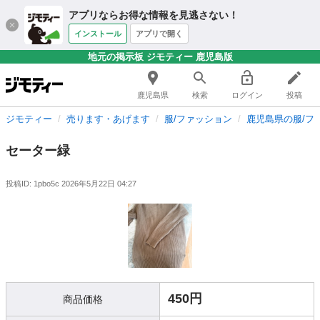
アプリならお得な情報を見逃さない！
インストール
アプリで開く
地元の掲示板 ジモティー 鹿児島版
鹿児島県
検索
ログイン
投稿
ジモティー
売ります・あげます
服/ファッション
鹿児島県の服/フ
セーター緑
投稿ID: 1pbo5c
2026年5月22日 04:27
450円
商品価格