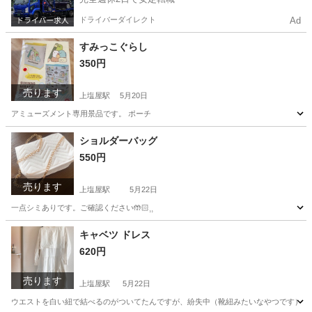
ドライバーダイレクト
Ad
すみっこぐらし
350円
売ります
上塩屋駅
5月20日
アミューズメント専用景品です。 ポーチ
鹿児島
鹿児島市
上塩屋駅
その他
すみっこぐらし
ショルダーバッグ
550円
売ります
上塩屋駅
5月22日
一点シミありです。ご確認ください🤲🏻⸒⸒
鹿児島
鹿児島市
上塩屋駅
靴/バッグ
キャベツ ドレス
620円
売ります
上塩屋駅
5月22日
ウエストを白い紐で結べるのがついてたんですが、紛失中（靴紐みたいなやつです）もしか