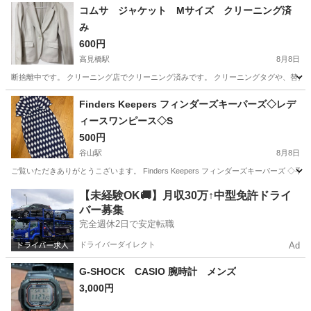
大分
中津市
今津駅
その他
コムサ ジャケット Mサイズ クリーニング済
み
600円
高見橋駅
8月8日
断捨離中です。 クリーニング店でクリーニング済みです。 クリーニングタグや、替えボタ
鹿児島
鹿児島市
高見橋駅
ジャケット
Finders Keepers フィンダーズキーパーズ◇レデ
ィースワンピース◇S
500円
谷山駅
8月8日
ご覧いただきありがとうこざいます。 Finders Keepers フィンダーズキーパーズ ◇平置き
鹿児島
鹿児島市
谷山駅
服/ファッション
サイト
【未経験OK🚚】月収30万↑中型免許ドライ
バー募集
完全週休2日で安定転職
ドライバーダイレクト
Ad
G-SHOCK CASIO 腕時計 メンズ
3,000円