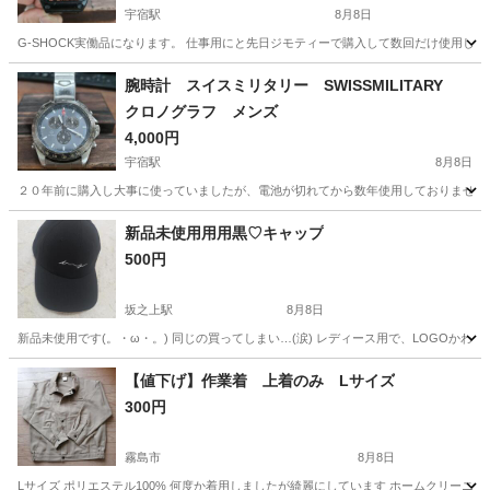
宇宿駅
8月8日
G-SHOCK実働品になります。 仕事用にと先日ジモティーで購入して数回だけ使用し
鹿児島
鹿児島市
宇宿駅
アクセサリー
腕時計 スイスミリタリー SWISSMILITARY
クロノグラフ メンズ
4,000円
宇宿駅
8月8日
２０年前に購入し大事に使っていましたが、電池が切れてから数年使用しておりませんで
鹿児島
鹿児島市
宇宿駅
アクセサリー
新品未使用用用黒♡キャップ
500円
坂之上駅
8月8日
新品未使用です(。・ω・。) 同じの買ってしまい…(涙) レディース用で、LOGOかわい
鹿児島
鹿児島市
坂之上駅
小物
【値下げ】作業着 上着のみ Lサイズ
300円
霧島市
8月8日
Lサイズ ポリエステル100% 何度か着用しましたが綺麗にしています ホームクリー