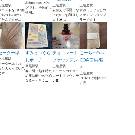
&chouetteのバッ
上塩屋駅
上塩屋駅
上塩屋駅
グです。全体的に
ウエストを白い紐
衣替えで不要にな
すみっこぐらしの
使用...
で結べるのがつい
ったのでお譲りし
ステンレスタンブ
てたんですが...
ます💓‪ ...
ラーです！
セーター緑
すみっコぐら
チョコレート
こーち✧👜👞
上塩屋駅
しポーチ
ファウンテン
ᑕOᗩᑕᕼ👞🎒
セーター緑 ちょ
高尾野駅
上塩屋駅
✧
っと大人っぽい色
春に引っ越す時た
ミニオンのチョコ
です
上塩屋駅
め断捨離中のため
レートファウンテ
COACHの財布 中
なるべく早く...
ン🍫
古品