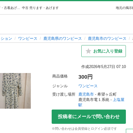
わんひワンピース (花さはり) 上塩屋のワンピースの中古・古着あげます・譲ります｜ジモティーで不用品の処分
中古
売ります・あげます
地元の掲示
ッション
ワンピース
鹿児島県のワンピース
鹿児島市のワンピース
お気に入り登録
作成
2026年5月27日 07:10
商品価格
300円
ジャンル
ワンピース
受け渡し場所
鹿児島市
 - 希望ヶ丘町
鹿児島市電１系統 - 
上塩屋
駅
投稿者にメールで問い合わせ
※問い合わせは会員登録とログイン必須です