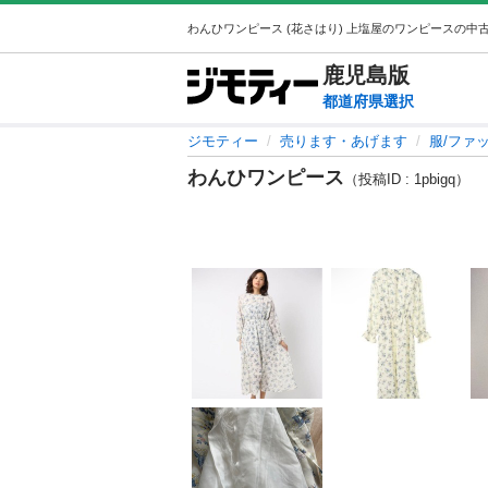
鹿児島
版
都道府県選択
ジモティー
売ります・あげます
服/ファ
わんひワンピース
（投稿ID : 1pbigq）