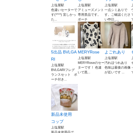
上塩屋駅
上塩屋駅
上塩屋駅
色違いセーターで
アミューズメント
一点シミありで
す(*^^*) 宜しかっ
専用景品です。
す。ご確認くださ
た...
ポーチ
い🤲🏻⸒⸒...
5出品 BVLGA
MERYRose
よごれあり
上塩屋駅
上塩屋駅
RI
MERYRoseのセー
汚れほつれあり
上塩屋駅
ターです！ 色違
色味は最後の画像
BVLGARIフレグ
いで黒...
が近いです ...
ランスセット ポ
ーチ付き...
新品未使用
コップ
上塩屋駅
新品未使用品で