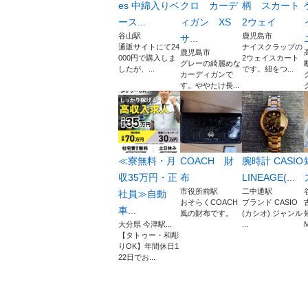
es 中綿入りベ
クロ カーデ
柄 スカート
ース...
ィガン XS
2ウェイ
谷山駅
鹿児島市
サ...
通販サイトにて24
ナイスクラップの
鹿児島市
000円で購入しま
2ウェイスカート
グレーの綺麗めな
したが、...
です。紐をつ...
カーディガンで
す。ややたけ長...
≪寮無料・月
COACH 財
腕時計 CASIO
収35万円・正
布
LINEAGE(...
市役所前駅
二中通駅
社員≫自動
おそらくCOACH
ブランド CASIO
車...
風の財布です。
(カシオ) ジャンル
大分県 今津駅...
...
【タトゥー・和彫
りOK】年間休日1
22日でお...