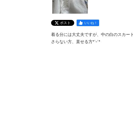
ポスト
いいね！
着る分には大丈夫ですが、中の白のスカー
さらない方、直せる方*ˊᵕˋ*