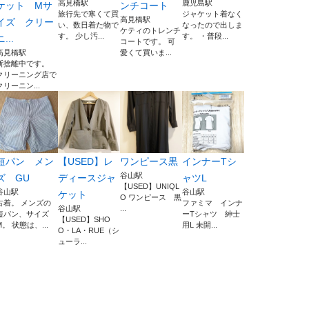
高見橋駅
鹿児島駅
ケット Mサ
ンチコート
旅行先で寒くて買
ジャケット着なく
高見橋駅
イズ クリー
い、数日着た物で
なったので出しま
ケティのトレンチ
す。 少し汚...
す。 ・普段...
ニ...
コートです。 可
高見橋駅
愛くて買いま...
断捨離中です。
クリーニング店で
クリーニン...
短パン メン
【USED】レ
ワンピース黒
インナーTシ
谷山駅
ズ GU
ディースジャ
ャツL
【USED】UNIQL
谷山駅
谷山駅
ケット
O ワンピース 黒
古着。 メンズの
ファミマ インナ
谷山駅
...
短パン、サイズ
ーTシャツ 紳士
【USED】SHO
М。 状態は、...
用L 未開...
O・LA・RUE（シ
ューラ...