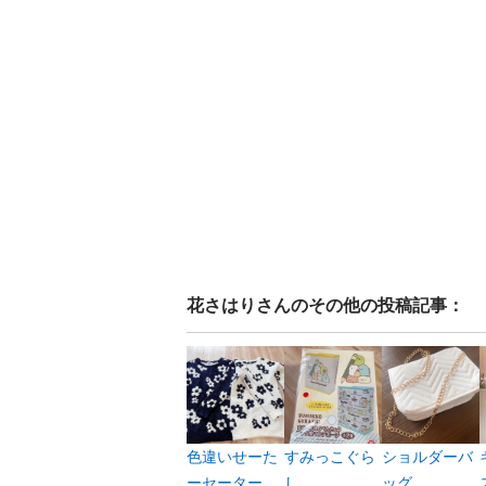
花さはり
さんのその他の投稿記事：
色違いせーた
すみっこぐら
ショルダーバ
ーセーター
し
ッグ