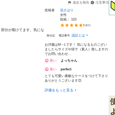
違反を報告
注意事項
投稿者
花さはり
女性
投稿： 
103
5.0
(
6
)
ト部分が裂けてます。気にな
認証とは
身分証
電話番号
お洋服はM～Lです！ 気になるものござい
ましたらサイズや採寸（素人）致しますの
でお問い合わせ...
良い
よっちゃん
良い
perfect
とても可愛い素敵なケースをつけて下さり
ありがとうございます😊
評価をもっと見る