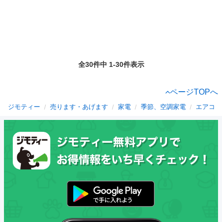
全30件中 1-30件表示
ページTOPへ
ジモティー
売ります・あげます
家電
季節、空調家電
エアコン