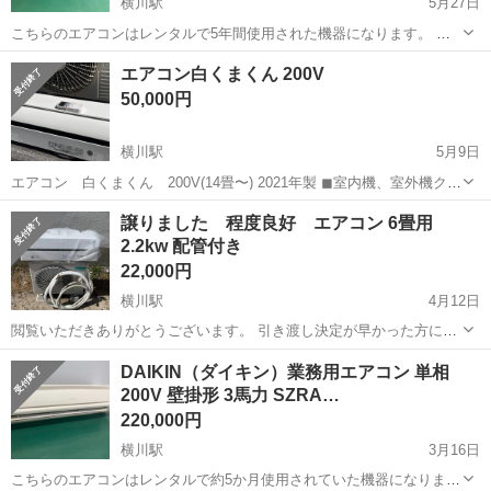
横川駅
5月27日
こちらのエアコンはレンタルで5年間使用された機器になります。 レ
ンタル期間中は定期的にフィルター清掃、室内機洗浄を行っているた
広島
広島市
横川駅
季節、空調家電
業務用エアコン
エアコン白くまくん 200V
め、メンテナンスの行き届いた状態の良いリユースエアコンとなって
50,000円
います。 レンタル満了後...
横川駅
5月9日
エアコン 白くまくん 200V(14畳〜) 2021年製 ◼︎室内機、室外機クリ
ーニング済み 綺麗な状態でお渡し！ ご自宅まで運搬も可能です！ 運
広島
広島市
横川駅
季節、空調家電
白くまくん
譲りました 程度良好 エアコン 6畳用
搬費は別途料金になりますのでご了承ください。 エアコン取り付けも
2.2kw 配管付き
手配...
22,000円
横川駅
4月12日
閲覧いただきありがとうございます。 引き渡し決定が早かった方にお
譲りします。 2020年製 ハイセンス エアコン 6畳用 配管付き 型番 HA-
広島
広島市
横川駅
季節、空調家電
ハイセンス
DAIKIN（ダイキン）業務用エアコン 単相
S22CE8-W 詳細はメーカーwebページを参照ください。 https:/...
200V 壁掛形 3馬力 SZRA…
220,000円
横川駅
3月16日
こちらのエアコンはレンタルで約5か月使用されていた機器になりま