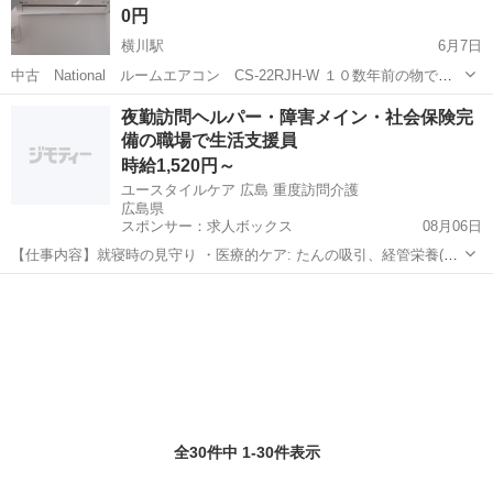
0円
横川駅
6月7日
中古 National ルームエアコン CS-22RJH-W １０数年前の物で
す。 ６畳用ぐらいだったと記憶しています。 現在、室内機・室外機
広島
広島市
横川駅
季節、空調家電
National
夜勤訪問ヘルパー・障害メイン・社会保険完
ともに設置中です。 自宅まで来ていただき、室内機・室外機ともに取
備の職場で生活支援員
り外していた...
時給1,520円～
ユースタイルケア 広島 重度訪問介護
広島県
スポンサー：求人ボックス
08月06日
【仕事内容】就寝時の見守り ・医療的ケア: たんの吸引、経管栄養(胃
ろう・腸ろう) ・介護記録の記入 など 従事すべき業務の変更範囲:なし
アルバイト・パート
就業場所の変更範囲・転勤有無:なし 雇用期間の定めなし 【経験・資
格】<応募要件> 普通自...
全30件中 1-30件表示