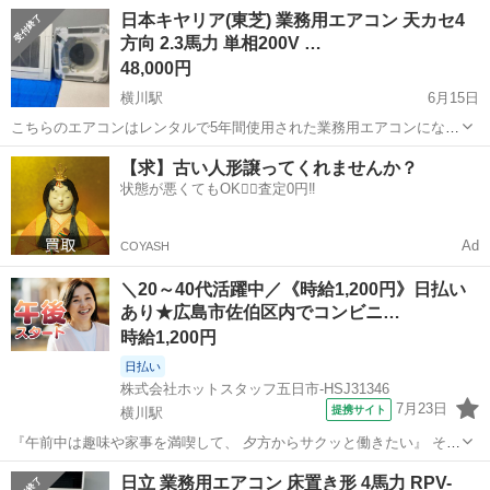
モデル 8畳用 ホワイト 【メーカー】 ヤマダオリジナル 【型
広島
広島市
横川駅
季節、空調家電
日本キヤリア(東芝) 業務用エアコン 天カセ4
番】 RIAIR YHA-S25P-W 【サイズ】8畳...
方向 2.3馬力 単相200V …
48,000円
横川駅
6月15日
こちらのエアコンはレンタルで5年間使用された業務用エアコンになり
ます。 定期的にフィルター清掃、室内機洗浄を行っているため、メン
広島
広島市
横川駅
季節、空調家電
業務用エアコン
【求】古い人形譲ってくれませんか？
テナンスの行き届いた状態の良いリユースエアコンとなっています。
状態が悪くてもOK🙆‍♀️査定0円‼️
レンタル満了後にもプ...
Ad
COYASH
＼20～40代活躍中／《時給1,200円》日払い
あり★広島市佐伯区内でコンビニ…
時給1,200円
日払い
株式会社ホットスタッフ五日市-HSJ31346
7月23日
提携サイト
横川駅
『午前中は趣味や家事を満喫して、 夕方からサクッと働きたい』 そん
な方にピッタリ◎ ガソリンスタンド併設の コンビニエンスストアでの
広島
横川駅
コンビニ
日立 業務用エアコン 床置き形 4馬力 RPV-
オシゴト★ 『週3日勤務』&『残業なし』だから、 プライベートとの