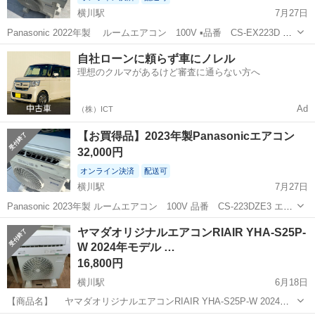
横川駅
7月27日
Panasonic 2022年製 ルームエアコン 100V ▪︎品番 CS-EX223D エ
アコン取り付けも可能 ご希望であればお申し付けください。 取付費用
広島
広島市
横川駅
季節、空調家電
Panasonic
自社ローンに頼らず車にノレル
は商品と別料金になります。 ご自宅まで配送も可能です。 ...
理想のクルマがあるけど審査に通らない方へ
Ad
（株）ICT
【お買得品】2023年製Panasonicエアコン
32,000円
オンライン決済
配送可
横川駅
7月27日
Panasonic 2023年製 ルームエアコン 100V 品番 CS-223DZE3 エア
コン取り付けも可能 ご希望であればお申し付けください。 取付費用は
広島
広島市
横川駅
季節、空調家電
Panasonic
ヤマダオリジナルエアコンRIAIR YHA-S25P-
商品と別料金になります。 ご自宅まで配送も可能です。 室...
W 2024年モデル …
16,800円
横川駅
6月18日
【商品名】 ヤマダオリジナルエアコンRIAIR YHA-S25P-W 2024年