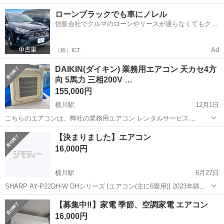
な方にピッタリ◎ ガソリンスタンド併設の コンビニエンスストアでの
広島
横川駅
コンビニ
ローンブラックでも車にノレル
オシゴト★ 『週3日勤務』&『残業なし』だから、 プライベートとの
信販会社でクルマのローンやリースが通らなくてもクル
メリハリもバッチリ保てま...
マをご利用いただけるサービスがあります！
Ad
（株）ICT
DAIKIN(ダイキン) 業務用エアコン 天カセ4方
向 5馬力 三相200V …
155,000円
横川駅
12月1日
こちらのエアコンは、弊社の業務用エアコン レンタルサービス
「nextR(ネクストアール)」で貸し出しを行っていた機器です。 レンタ
広島
広島市
横川駅
季節、空調家電
業務用エアコン
【決まりました】エアコン
ルでの使用期間は5年間で定期的にフィルター清掃、室内機洗浄を行っ
16,000円
ているため、メンテナンス...
横川駅
6月27日
SHARP AY-P22DH-W DHシリーズ [エアコン(主に6畳用)] 2023年購入
美品です✨✨
広島
広島市
横川駅
季節、空調家電
SHARP
【募集中‼️】家電 季節、空調家電 エアコン
16,000円