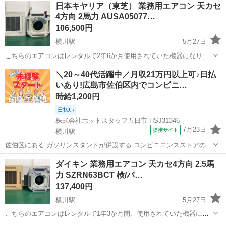
日本キヤリア（東芝） 業務用エアコン 天カセ
4方向 2馬力 AUSA05077…
106,500円
横川駅
5月27日
こちらのエアコンはレンタルで2年6か月使用されていた機器になりま
す。 定期的にフィルター清掃を行っており、メンテナンスの行き届い
広島
広島市
横川駅
季節、空調家電
業務用エアコン
＼20～40代活躍中／月収21万円以上可♪日払
た状態の良いリユースエアコンとなっています。 【仕様（主なスペッ
いあり!広島市佐伯区内でコンビニ…
ク）】 種...
時給1,200円
日払い
株式会社ホットスタッフ五日市-HSJ31346
7月23日
提携サイト
横川駅
佐伯区にある ガソリンスタンドが併設する コンビニエンスストアの
深夜〜朝までを担当する スタッフさんの募集です♪ 人の流れが穏やか
広島
横川駅
コンビニ
ダイキン 業務用エアコン 天カセ4方向 2.5馬
な 時間帯勤務なので ゆったり働きたい方にも◎
力 SZRN63BCT 検/パ…
┏━━━━━━━━━━━━━━┓ お仕事...
137,400円
横川駅
5月27日
こちらのエアコンはレンタルで1年3か月間、使用されていた機器にな
ります。 定期的にフィルター清掃を行っており、メンテナンスの行き