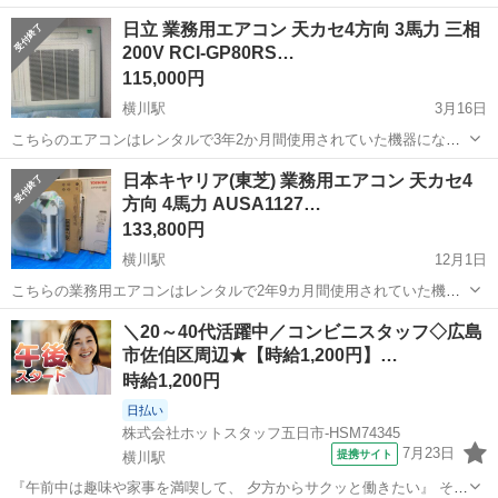
す。 レンタル中は定期的にフィルター清掃、室内機洗浄を行っている
広島
広島市
横川駅
季節、空調家電
業務用エアコン
日立 業務用エアコン 天カセ4方向 3馬力 三相
ため、メンテナンスの行き届いた状態の良いリユースエアコンとなっ
200V RCI-GP80RS…
ています。 【仕様（...
115,000円
横川駅
3月16日
こちらのエアコンはレンタルで3年2か月間使用されていた機器になり
ます。 レンタル期間中は定期的にフィルター清掃、室内機洗浄を行っ
広島
広島市
横川駅
季節、空調家電
業務用エアコン
日本キヤリア(東芝) 業務用エアコン 天カセ4
ているため、メンテナンスの行き届いた状態の良いリユースエアコン
方向 4馬力 AUSA1127…
となっています。 レン...
133,800円
横川駅
12月1日
こちらの業務用エアコンはレンタルで2年9カ月間使用されていた機器
になります。 レンタル期間中は定期的にフィルター清掃、室内機洗浄
広島
広島市
横川駅
季節、空調家電
業務用エアコン
＼20～40代活躍中／コンビニスタッフ◇広島
を行っており、メンテナンスの行き届いた状態の良いリユースエアコ
市佐伯区周辺★【時給1,200円】…
ンとなっています。 ...
時給1,200円
日払い
株式会社ホットスタッフ五日市-HSM74345
7月23日
提携サイト
横川駅
『午前中は趣味や家事を満喫して、 夕方からサクッと働きたい』 そん