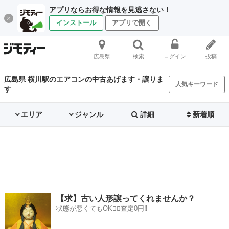
アプリならお得な情報を見逃さない！
インストール
アプリで開く
広島県
検索
ログイン
投稿
広島県 横川駅のエアコンの中古あげます・譲りま
人気キーワード
す
エリア
ジャンル
詳細
新着順
【求】古い人形譲ってくれませんか？
状態が悪くてもOK🙆‍♀️査定0円‼️