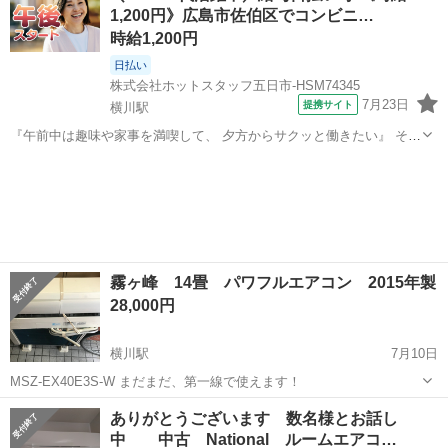
1,200円》広島市佐伯区でコンビニ…
ます...
時給1,200円
日払い
株式会社ホットスタッフ五日市-HSM74345
7月23日
提携サイト
横川駅
『午前中は趣味や家事を満喫して、 夕方からサクッと働きたい』 そん
な方にピッタリ◎ ガソリンスタンド併設の コンビニエンスストアでの
広島
横川駅
コンビニ
オシゴト★ 『週3日勤務』&『残業なし』だから、 プライベートとの
メリハリもバッチリ保てま...
霧ヶ峰 14畳 パワフルエアコン 2015年製
28,000円
横川駅
7月10日
MSZ-EX40E3S-W まだまだ、第一線で使えます！
広島
広島市
横川駅
季節、空調家電
霧ヶ峰
ありがとうございます 数名様とお話し
中 中古 National ルームエアコ…