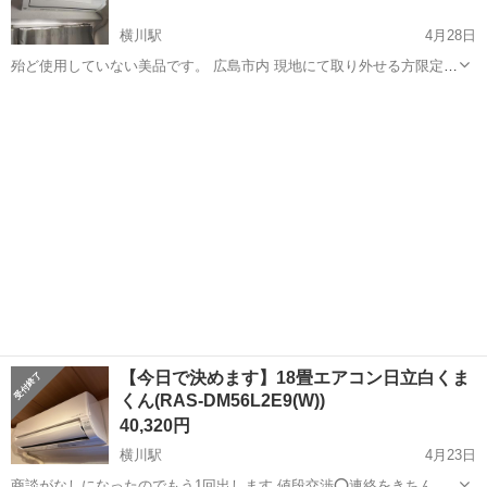
横川駅
4月28日
殆ど使用していない美品です。 広島市内 現地にて取り外せる方限定で
のお取引になります。 質問、交渉等は受け付けますのでご連絡くださ
広島
広島市
横川駅
季節、空調家電
空調
いませ。 メーカー・種類 東芝 家庭用エアコン モデル名・型番RAS-
G221PBK 年...
【今日で決めます】18畳エアコン日立白くま
くん(RAS-DM56L2E9(W))
40,320円
横川駅
4月23日
商談がなしになったのでもう1回出します 値段交渉⭕️連絡をきちんと