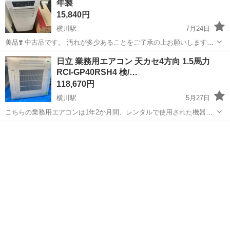
年製
15,840円
横川駅
7月24日
美品❣️ 中古品です。 汚れが多少あることをご了承の上お願いします。
動作確認済 ただしリモコンがないため、安くにするから、ご了承の程
広島
広島市
横川駅
季節、空調家電
クーラー
日立 業務用エアコン 天カセ4方向 1.5馬力
お願い致します。‼️ 店頭にも同時販売しているため、無くなる可能性
RCI-GP40RSH4 検/…
があることをご了承の上...
118,670円
横川駅
5月27日
こちらの業務用エアコンは1年2か月間、レンタルで使用された機器に
なります。 期的にフィルター清掃を行っており、メンテナンスの行き
広島
広島市
横川駅
季節、空調家電
業務用エアコン
届いた状態の良いリユースエアコンとなっています。 レンタル満了後
にプロの業者にて、室...