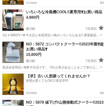
Ad
COYASH
いろいろな冷風機COOL‼️夏専用❣️お買い得品
4,980円
横川駅
7月30日
1台￥4980円〜❣️ 中古品と未使用近い物がいろいろなある‼️ 通電確認済
写真を写っている価格になるから、ご了承の程お願い致します。‼️ 店
広島
広島市
横川駅
季節、空調家電
冷風機
NO：5872 コンパクトクーラー‼️2023年製❣️超
頭にも同時販売しているため、無くなる可能性があることをご了承の
お買い得品❣️
上よろしくお願い...
15,800円
横川駅
7月30日
美品未使用近い物❣️ 中古品です。 汚れが多少あることをご了承の上お
願い致します。 動作確認済 店頭にも同時販売しているため、無くなる
広島
広島市
横川駅
季節、空調家電
クーラー
【求】古い人形譲ってくれませんか？
可能性があることをご了承の上よろしくお願いいたします。 横川激安
状態が悪くてもOK🙆‍♀️査定0円‼️
リサイクルセンター...
Ad
COYASH
NO：5878 値下げ‼️山善移動式クーラー‼️2023