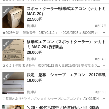
よろしくお願いします🙏 取り外し可能な方限定‼️ きちんと連絡出来る
広島
広島市
横川駅
季節、空調家電
白くまくん
スポットクーラー/移動式エアコン（ナカトミ
方でお願いします🙏 2021年に買いました 【購入時価格】18万円ぐら
MAC-20）
い 【傷などの状態...
22,500円
横川駅
8月17日
◆2023年製 （製造番号 03DY01112 ） ・2023/05/25 約38000円でネ
ットで購入 ・保証書付き（保証期間内） ・その他の付属品、説明
広島
広島市
横川駅
季節、空調家電
延長コード
移動式エアコン（スポットクーラー） ナカト
書等は完備 ・付属品の窓枠は切断しましたが、 通...
ミ MAC-20 ほぼ新品
28,000円
横川駅
8月14日
２０２３年製 製造番号 03DY01112 購入日2023/05/25 楽天市場で約
38000円で購入 どこにでも置ける移動式エアコンです。暑い夏を快適
広島
広島市
横川駅
季節、空調家電
延長コード
決定 急募 シャープ エアコン 2017年製
にお過ごし下さい！ コンパクトでキャスター付きなので、...
18,000円
横川駅
3月18日
ご覧頂きありがとうございます シャープのエアコンです AY-G22DH 問
題なく動きます お受け渡しは西区横川付近となります お受け渡し日時
広島
広島市
横川駅
季節、空調家電
シャープ
＼20～40代活躍中／給与日払い可!《時給
はピンポイントなのですが、 引越のため3/27(月)の午前中のみとなり