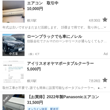
広島
広島市
横川駅
季節、空調家電
業務用エアコン
エアコン 取引中
届いた状態の良いリユースエアコンとなっています。 【仕様（主なス
10,000円
ペック）】 ...
横川駅
4月30日
年式は古いですがまだまだ活躍します。 15畳まで用です。 取り外しは
お願いします。
広島
広島市
横川駅
季節、空調家電
ローンブラックでも車にノレル
信販会社でクルマのローンやリースが通らなくてもクル
マをご利用いただけるサービスがあります！
Ad
（株）ICT
アイリスオオヤマポータブルクーラー
5,000円
横川駅
7月28日
取付工事が不要で､誰でも簡単に設置可能なポータブルクーラー。 ●エ
アコン配管穴が無く設置が難しい場所(キッチンやガレージなど)に､誰
広島
広島市
横川駅
季節、空調家電
クーラー
【お買得】2022年製Panasonicエアコン
でも簡単に設置できる移動式です｡窓パネルの高さ固定はバックル式
31,500円
で､従来のネジ締め方式と違いワ...
オンライン決済
配送可