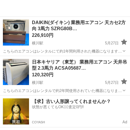
DAIKIN(ダイキン) 業務用エアコン 天カセ2方
向 3馬力 SZRG80B…
226,910円
横川駅
5月27日
こちらのエアコンはレンタルにて約1年間利用された機器になります。
レンタル期間中は定期的にフィルター清掃、室内機洗浄を行っている
広島
広島市
横川駅
季節、空調家電
業務用エアコン
日本キヤリア（東芝） 業務用エアコン 天井吊
ため、メンテナンスの行き届いた状態の良いリユースエアコンとなっ
型 2.3馬力 ACSA05687…
ています。 【仕様...
120,320円
横川駅
5月27日
こちらのエアコンはレンタルで約2年間使用されていた機器になりま
す。 定期的にフィルター清掃を行っており、メンテナンスの行き届い
広島
広島市
横川駅
季節、空調家電
業務用エアコン
【求】古い人形譲ってくれませんか？
たリユースエアコンとなっています。 【仕様（主なスペック）】 種
状態が悪くてもOK🙆‍♀️査定0円‼️
類：業務用エ...
Ad
COYASH