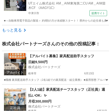
UTエイム株式会社 AM＿AIM東海第二CU AM＿AIM苗
木CF 《AAGY1C》
中津川市
提携サイト
■＜自動車用電子部品の製造＞ 約8割の方が未経験スタート！ 県外からの赴任者も多数活
岐阜
中津川市
工場
もっと見る
株式会社パートナーズ
さんのその他の投稿記事：
【アルバイト募集】家具配送助手スタッフ
日給9,500円
株式会社パートナーズ
アルバイト
岐阜市
6月13日
■職種 家具配送助手スタッフ（2名1組での家具配送・組立業務） ■雇用形態 アルバイト（正社員
岐阜
岐阜市
配送
岐阜
岐阜市
配送
スタッフ
【2人1組】家具配送チーフスタッフ（正社員）週
払いOK♩✨
月収300,000円
株式会社パートナーズ
正社員
岐阜市
6月21日