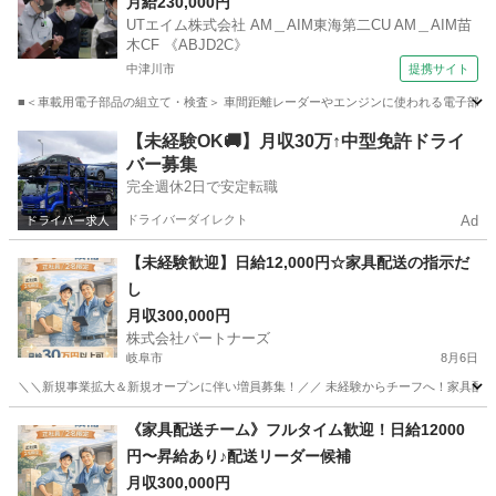
ッキング 【禁煙・分煙】
月給230,000円
UTエイム株式会社 AM＿AIM東海第二CU AM＿AIM苗
木CF 《ABJD2C》
中津川市
提携サイト
■＜車載用電子部品の組立て・検査＞ 車間距離レーダーやエンジンに使われる電子部品を
岐阜
中津川市
倉庫管理
【未経験OK🚚】月収30万↑中型免許ドライ
バー募集
完全週休2日で安定転職
ドライバーダイレクト
Ad
【未経験歓迎】日給12,000円☆家具配送の指示だ
し
月収300,000円
株式会社パートナーズ
岐阜市
8月6日
＼＼新規事業拡大＆新規オープンに伴い増員募集！／／ 未経験からチーフへ！家具配送正
岐阜
岐阜市
配送
未経験
《家具配送チーム》フルタイム歓迎！日給12000
円〜昇給あり♪配送リーダー候補
月収300,000円