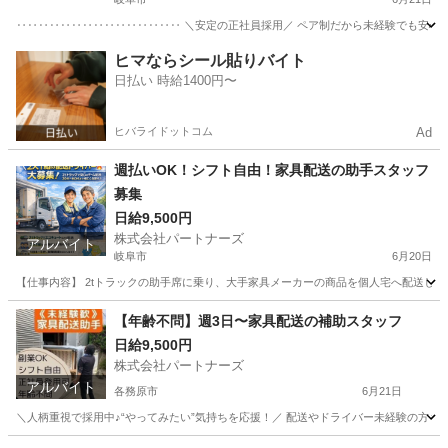
‥‥‥‥‥‥‥‥‥‥‥‥‥‥‥ ＼安定の正社員採用／ ペア制だから未経験でも安心 業
岐阜
岐阜市
配送
ヒマならシール貼りバイト
日払い 時給1400円〜
ヒバライドットコム
Ad
週払いOK！シフト自由！家具配送の助手スタッフ
募集
日給9,500円
株式会社パートナーズ
アルバイト
岐阜市
6月20日
【仕事内容】 2tトラックの助手席に乗り、大手家具メーカーの商品を個人宅へ配送します
岐阜
岐阜市
配送
スタッフ
【年齢不問】週3日〜家具配送の補助スタッフ
日給9,500円
株式会社パートナーズ
アルバイト
各務原市
6月21日
＼人柄重視で採用中♪“やってみたい”気持ちを応援！／ 配送やドライバー未経験の方もし