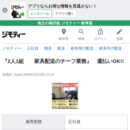
アプリならお得な情報を見逃さない！
インストール
アプリで開く
地元の掲示板 ジモティー 岐阜版
岐阜県
検索
ログイン
投稿
ジモティー
正社員
物流
配送
岐阜県の配送
岐阜市の配送
『2人1組 家具配送のチーフ業務』 週払いOK!!
投稿ID: 1hpft9
2026年6月14日 15:13
雇用形態
正社員