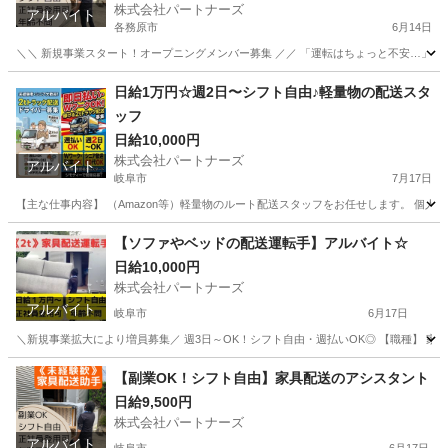
株式会社パートナーズ
アルバイト
各務原市
6月14日
＼＼ 新規事業スタート！オープニングメンバー募集 ／／ 「運転はちょっと不安…」という
岐阜
各務原市
配送
スタッフ
日給1万円☆週2日〜シフト自由♪軽量物の配送スタ
ッフ
日給10,000円
株式会社パートナーズ
アルバイト
岐阜市
7月17日
【主な仕事内容】 （Amazon等）軽量物のルート配送スタッフをお任せします。 個人宅
岐阜
岐阜市
配送
スタッフ
【ソファやベッドの配送運転手】アルバイト☆
日給10,000円
株式会社パートナーズ
アルバイト
岐阜市
6月17日
＼新規事業拡大により増員募集／ 週3日～OK！シフト自由・週払いOK◎ 【職種】 家具の配
岐阜
岐阜市
配送
岐阜
各務原市
配送
【副業OK！シフト自由】家具配送のアシスタント
日給9,500円
トラック運転手
株式会社パートナーズ
アルバイト