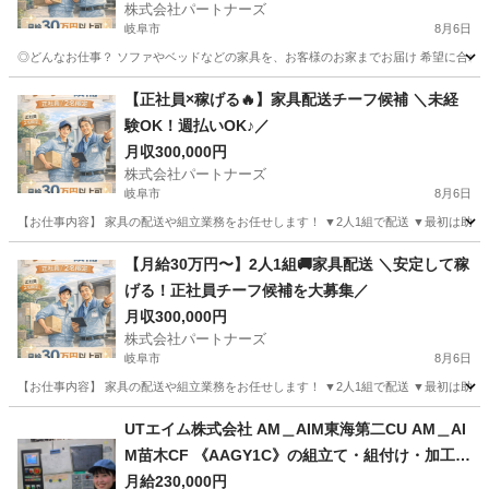
株式会社パートナーズ
岐阜市
8月6日
◎どんなお仕事？ ソファやベッドなどの家具を、お客様のお家までお届け 希望に合わせて
岐阜
岐阜市
配送
未経験
【正社員×稼げる🔥】家具配送チーフ候補 ＼未経
験OK！週払いOK♪／
月収300,000円
株式会社パートナーズ
岐阜市
8月6日
【お仕事内容】 家具の配送や組立業務をお任せします！ ▼2人1組で配送 ▼最初は助手席
岐阜
岐阜市
配送
【月給30万円〜】2人1組🚚家具配送 ＼安定して稼
げる！正社員チーフ候補を大募集／
月収300,000円
株式会社パートナーズ
岐阜市
8月6日
【お仕事内容】 家具の配送や組立業務をお任せします！ ▼2人1組で配送 ▼最初は助手席
岐阜
岐阜市
配送
未経験
UTエイム株式会社 AM＿AIM東海第二CU AM＿AI
M苗木CF 《AAGY1C》の組立て・組付け・加工・
マシン操作・検査・部品運搬 【即日勤務OK】
月給230,000円