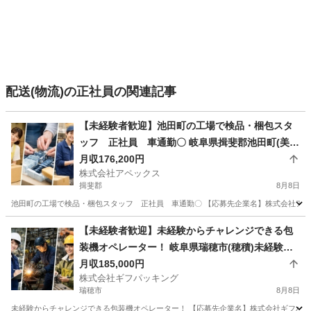
配送(物流)の正社員の関連記事
【未経験者歓迎】池田町の工場で検品・梱包スタ
ッフ 正社員 車通勤〇 岐阜県揖斐郡池田町(美濃
本郷)池田町の工場で検品・梱包スタッフ 正社
月収176,200円
株式会社アペックス
員 車通勤〇
揖斐郡
8月8日
池田町の工場で検品・梱包スタッフ 正社員 車通勤〇 【応募先企業名】株式会社アペッ
岐阜
揖斐郡
倉庫管理
未経験
【未経験者歓迎】未経験からチャレンジできる包
装機オペレーター！ 岐阜県瑞穂市(穂積)未経験か
らチャレンジできる包装機オペレーター！
月収185,000円
株式会社ギフパッキング
瑞穂市
8月8日
未経験からチャレンジできる包装機オペレーター！ 【応募先企業名】株式会社ギフパッキン