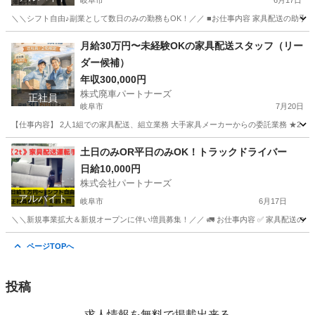
岐阜市
6月17日
＼＼シフト自由♪副業として数日のみの勤務もOK！／／ ■お仕事内容 家具配送の助手
岐阜
岐阜市
配送
岐阜
各務原市
配送
給料
月給30万円〜未経験OKの家具配送スタッフ（リー
ダー候補）
年収300,000円
株式廃車パートナーズ
正社員
岐阜市
7月20日
【仕事内容】 2人1組での家具配送、組立業務 大手家具メーカーからの委託業務 ★2ト
岐阜
岐阜市
配送
未経験
土日のみOR平日のみOK！トラックドライバー
日給10,000円
株式会社パートナーズ
アルバイト
岐阜市
6月17日
＼＼新規事業拡大＆新規オープンに伴い増員募集！／／ 🚛 お仕事内容 ✅ 家具配送のドライバ
岐阜
岐阜市
ドライバー
岐阜
各務原市
ドライバー
ページTOPへ
トラック
投稿
求人情報を無料で掲載出来る