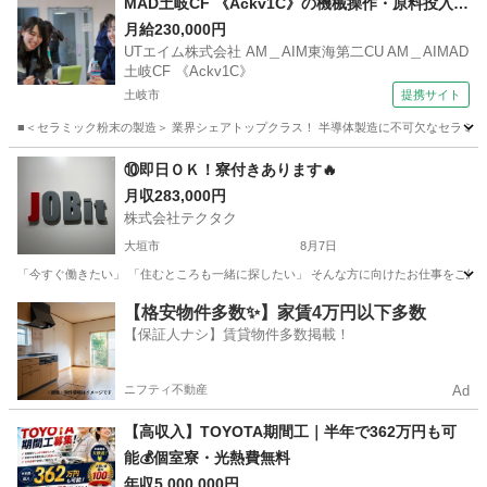
MAD土岐CF 《Ackv1C》の機械操作・原料投入・
加工・梱包・検査 【食堂・売店あり】
月給230,000円
UTエイム株式会社 AM＿AIM東海第二CU AM＿AIMAD
土岐CF 《Ackv1C》
土岐市
提携サイト
■＜セラミック粉末の製造＞ 業界シェアトップクラス！ 半導体製造に不可欠なセラミック
岐阜
土岐市
工場
⑩即日ＯＫ！寮付きあります🔥
月収283,000円
株式会社テクタク
大垣市
8月7日
「今すぐ働きたい」 「住むところも一緒に探したい」 そんな方に向けたお仕事をご紹介し
岐阜
大垣市
物流
【格安物件多数✨】家賃4万円以下多数
【保証人ナシ】賃貸物件多数掲載！
ニフティ不動産
Ad
【高収入】TOYOTA期間工｜半年で362万円も可
能💰個室寮・光熱費無料
年収5,000,000円