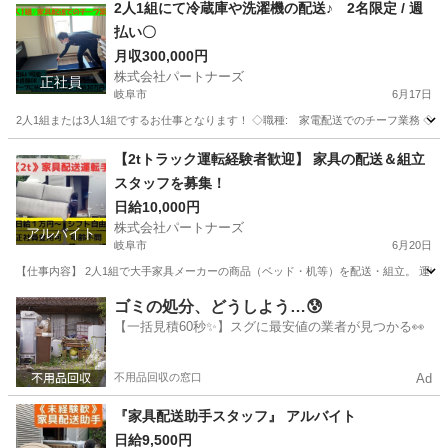
岐阜
各務原市
配送
スタッフ
2人1組にて冷蔵庫や洗濯機の配送♪ 2名限定 / 週
払い〇
月収300,000円
株式会社パートナーズ
正社員
岐阜市
6月17日
2人1組または3人1組でするお仕事となります！ ◇職種: 家電配送でのチーフ業務 ◇雇用形態 
岐阜
岐阜市
ドライバー
岐阜
岐阜市
ドライバー
【2tトラック運転経験者歓迎】 家具の配送＆組立
スタッフを募集！
業務
日給10,000円
株式会社パートナーズ
アルバイト
岐阜市
6月20日
【仕事内容】 2人1組で大手家具メーカーの商品（ベッド・机等）を配送・組立。 運転だ
岐阜
岐阜市
配送
岐阜
各務原市
配送
スタッフ
ゴミの処分、どうしよう…😰
【一括見積60秒✨】スグに最安値の業者が見つかる👀
不用品回収の窓口
Ad
『家具配送助手スタッフ』 アルバイト
日給9,500円