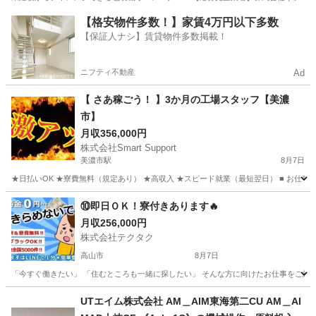
岐阜
瑞穂市
工場
【格安物件多数！】家賃4万円以下多数
【保証人ナシ】賃貸物件多数掲載！
ニフティ不動産
Ad
【 さあ稼ごう！ 】3か月の工場スタッフ【美濃
市】
月収356,000円
株式会社Smart Support
美濃市駅
8月7日
★日払いOK ★寮費無料（規定あり） ★高収入 ★スピード就業（最短翌日） ■ お仕事
岐阜
美濃市
美濃市駅
工場
未経験
⑩即日ＯＫ！寮付きあります🔥
月収256,000円
株式会社テクタク
高山市
8月7日
「今すぐ働きたい」 「住むところも一緒に探したい」 そんな方に向けたお仕事をご紹介し
岐阜
高山市
物流
UTエイム株式会社 AM＿AIM東海第二CU AM＿AI