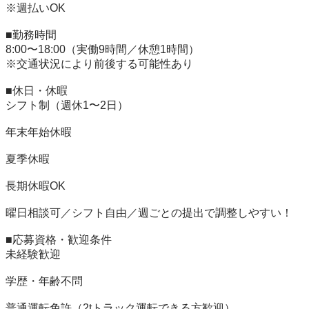
※週払いOK

■勤務時間

8:00〜18:00（実働9時間／休憩1時間）

※交通状況により前後する可能性あり

■休日・休暇

シフト制（週休1〜2日）

年末年始休暇

夏季休暇

長期休暇OK

曜日相談可／シフト自由／週ごとの提出で調整しやすい！

■応募資格・歓迎条件

未経験歓迎

学歴・年齢不問

普通運転免許（2tトラック運転できる方歓迎）
