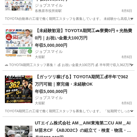
ジョブスマイル
各務原市役所前駅
8月6日
TOYOTA自動車の工場で働く期間工スタッフを募集しています。 未経験から高収入を目
岐阜
各務原市
各務原市役所前駅
工場
未経験
【未経験歓迎】TOYOTA期間工🚗寮費0円＋光熱費
0円｜お祝い金最大100万円
年収5,000,000円
ジョブスマイル
大垣駅
8月6日
🚗 TOYOTA期間工スタッフ募集！ 💰 お祝い金最大100万円 💰 半年間で収入362万円
岐阜
大垣市
大垣駅
工場
未経験
【ガッツリ稼げる】TOYOTA期間工💰半年で362
万円可能｜寮完備・未経験OK
年収5,000,000円
ジョブスマイル
大垣駅
8月6日
TOYOTA期間工の工場で働く期間工スタッフを募集しています。 「短期間でしっかり稼
岐阜
大垣市
大垣駅
工場
未経験
UTエイム株式会社 AM＿AIM東海第二CU AM＿AI
M苗木CF 《ABJD2C》の組立て・検査・物流・ピ