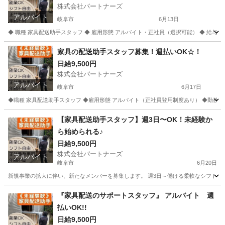
株式会社パートナーズ
アルバイト
岐阜市
6月13日
◆ 職種 家具配送助手スタッフ ◆ 雇用形態 アルバイト・正社員（選択可能） ◆ 給与 日給9,500
岐阜
岐阜市
配送
岐阜
岐阜市
配送
スタッフ
家具の配送助手スタッフ募集！週払いOK☆！
日給9,500円
株式会社パートナーズ
アルバイト
岐阜市
6月17日
◆職種 家具配送助手スタッフ ◆雇用形態 アルバイト（正社員登用制度あり） ◆勤務地 岐阜県岐
岐阜
岐阜市
配送
岐阜
各務原市
配送
スタッフ
【家具配送助手スタッフ】週3日〜OK！未経験か
ら始められる♪
日給9,500円
株式会社パートナーズ
アルバイト
岐阜市
6月20日
新規事業の拡大に伴い、新たなメンバーを募集します。 週3日～働ける柔軟なシフト制で
岐阜
岐阜市
配送
岐阜
各務原市
配送
スタッフ
『家具配送のサポートスタッフ』 アルバイト 週
払いOK!!
日給9,500円