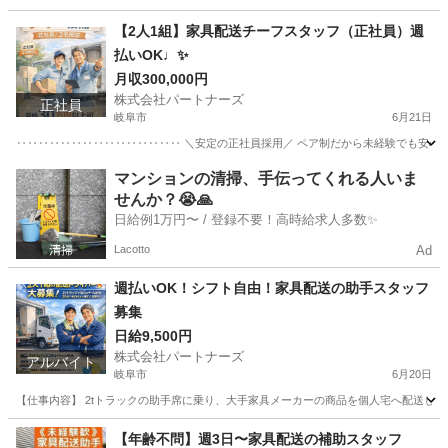
岐阜
岐阜市
配送
岐阜
岐阜市
配送
スタッフ
【2人1組】家具配送チーフスタッフ（正社員）週
払いOK♩✨
月収300,000円
株式会社パートナーズ
正社員
岐阜市
6月21日
‥‥‥‥‥‥‥‥‥‥‥‥‥‥‥ ＼安定の正社員採用／ ペア制だから未経験でも安心 業
岐阜
岐阜市
配送
マンションの清掃、手伝ってくれる人いま
せんか？😭🙏
日給例1万円〜 / 登録不要！高時給求人多数✨
Lacotto
Ad
週払いOK！シフト自由！家具配送の助手スタッフ
募集
日給9,500円
株式会社パートナーズ
アルバイト
岐阜市
6月20日
【仕事内容】 2tトラックの助手席に乗り、大手家具メーカーの商品を個人宅へ配送します
岐阜
岐阜市
配送
スタッフ
【年齢不問】週3日〜家具配送の補助スタッフ