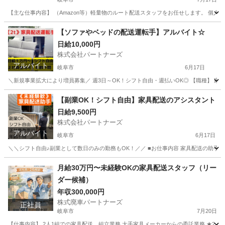
【主な仕事内容】 （Amazon等）軽量物のルート配送スタッフをお任せします。 個人宅
岐阜
岐阜市
配送
スタッフ
【ソファやベッドの配送運転手】アルバイト☆
日給10,000円
株式会社パートナーズ
アルバイト
岐阜市
6月17日
＼新規事業拡大により増員募集／ 週3日～OK！シフト自由・週払いOK◎ 【職種】 家具の配
岐阜
岐阜市
配送
岐阜
各務原市
配送
【副業OK！シフト自由】家具配送のアシスタント
日給9,500円
トラック運転手
株式会社パートナーズ
アルバイト
岐阜市
6月17日
＼＼シフト自由♪副業として数日のみの勤務もOK！／／ ■お仕事内容 家具配送の助手
岐阜
岐阜市
配送
岐阜
各務原市
配送
給料
月給30万円〜未経験OKの家具配送スタッフ（リー
ダー候補）
年収300,000円
株式廃車パートナーズ
正社員
岐阜市
7月20日
【仕事内容】 2人1組での家具配送、組立業務 大手家具メーカーからの委託業務 ★2ト