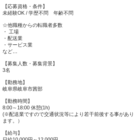
【応募資格・条件】

未経験OK / 学歴不問　年齢不問　

☆他職種からの転職者多数

・ 工場

・配送業

・サービス業

など…

【募集人数・募集背景】

3名

【勤務地】

岐阜県岐阜市茜部

【勤務時間】

8:00～18:00 休憩(1h)　

(※配送業ですので交通状況等により若干前後する事があり
ます。）

【給与】

日給10,000円～12,000円
