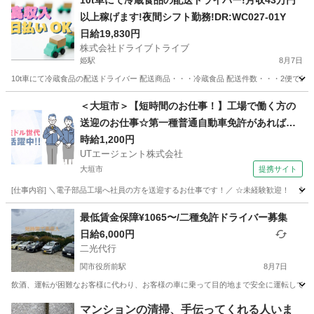
10t車にて冷蔵食品の配送ドライバー!月収43万円
以上稼げます!夜間シフト勤務!DR:WC027-01Y
日給19,830円
株式会社ドライブトライブ
姫駅
8月7日
10t車にて冷蔵食品の配送ドライバー 配送商品・・・冷蔵食品 配送件数・・・2便で2～3件程
岐阜
可児市
姫駅
ドライバー
夜間
＜大垣市＞【短時間のお仕事！】工場で働く方の
送迎のお仕事☆第一種普通自動車免許があればO
K！残業ほぼなし♪【履歴書不要☆オンライン面接
時給1,200円
UTエージェント株式会社
OK】【入社キャンペーン実施中！】
大垣市
提携サイト
[仕事内容] ＼電子部品工場へ社員の方を送迎するお仕事です！／ ☆未経験歓迎！ 第一種
岐阜
大垣市
ドライバー
最低賃金保障¥1065〜/二種免許ドライバー募集
日給6,000円
二光代行
関市役所前駅
8月7日
飲酒、運転が困難なお客様に代わり、お客様の車に乗って目的地まで安全に運転していた
岐阜
関市
関市役所前駅
ドライバー
最低賃金
マンションの清掃、手伝ってくれる人いま