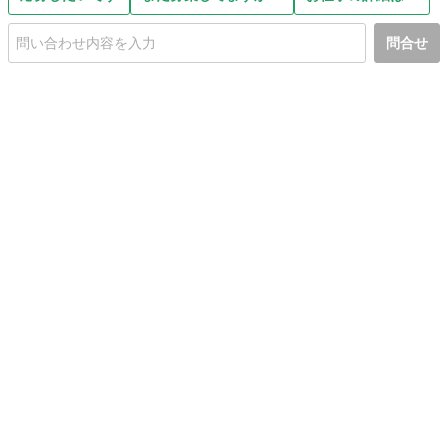
問合せ
初めての方へ
利用規約
プライバシーポリシー
プライバシー・ステートメント
健全化に資する運用方針
お問い合わせ
運営会社
サイトマップ
ご利用ガイド
フリーワードで探す
PC版で表示
都道府県選択
特定商取引法の表示
利用者情報の外部送信について
© 2011-
2026
Jmty, Inc.