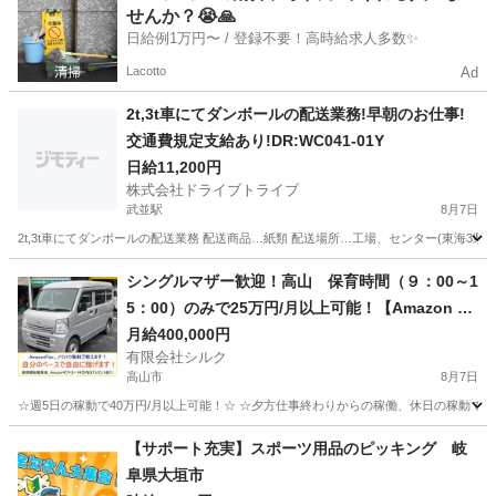
せんか？😭🙏
日給例1万円〜 / 登録不要！高時給求人多数✨
Lacotto
Ad
2t,3t車にてダンボールの配送業務!早朝のお仕事!
交通費規定支給あり!DR:WC041-01Y
日給11,200円
株式会社ドライブトライブ
武並駅
8月7日
2t,3t車にてダンボールの配送業務 配送商品…紙類 配送場所…工場、センター(東海3県) 配
岐阜
恵那市
武並駅
ドライバー
番号
シングルマザー歓迎！高山 保育時間（９：00～1
5：00）のみで25万円/月以上可能！【Amazon Fl
ex】で稼ぎましょう！
月給400,000円
有限会社シルク
高山市
8月7日
☆週5日の稼動で40万円/月以上可能！☆ ☆夕方仕事終わりからの稼働、休日の稼動で20万
岐阜
高山市
配送
Amazon
【サポート充実】スポーツ用品のピッキング 岐
阜県大垣市