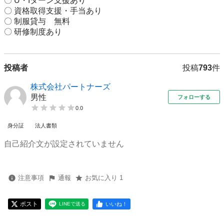
〇 U・Iターン支援あり

〇 資格取得支援・手当あり

〇 制服貸与　無料

〇 研修制度あり
投稿者
投稿
793
件
株式会社パートナーズ
男性
フォローする
0.0
身分証
法人書類
自己紹介文が設定されていません
注意事項
通報
お気に入り 1
ポスト
いいね！
LINEで送る