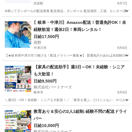
武並駅
8月7日
4t車にてダンボールの配送業務 配送商品…ダンボール 配送場所…工場、センター(東海3県) 
岐阜
恵那市
武並駅
ドライバー
給料
〖岐阜・中津川〗Amazon配送！普通免許OK！未
経験歓迎！週休2日！車両レンタル！
日給17,500円
髙野
中津川市
8月6日
【★岐阜県中津川市で稼げる！配送ドライバー募集★】 普通免許があれば未経験OK！軽
岐阜
中津川市
ドライバー
Amazon
【家具の配送助手】週3日～OK！未経験・シニア
も大歓迎！
日給9,500円
株式会社パートナーズ
岐阜市
8月6日
＼週3日～OK！未経験・シニアも大歓迎！／ 「家具を運ぶ」だけじゃない、やりがいある仕
岐阜
岐阜市
配送
助手
教育あり＆安心の2人1組制♪経験不問の配送ドライ
バー
日給10,000円
株式会社パートナーズ