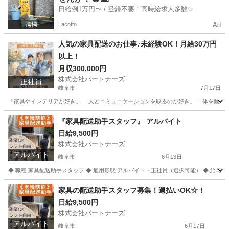
日給例1万円〜 / 登録不要！高時給求人多数✨
Lacotto
Ad
人気の家具配送のお仕事♪未経験OK！月給30万円
以上！
月収300,000円
株式会社パートナーズ
正社員
岐阜市
7月17日
「家具やインテリアが好き」 「人とコミュニケーションを取るのが好き」 「体を動かして働
岐阜
岐阜市
配送
未経験
『家具配送助手スタッフ』 アルバイト
日給9,500円
株式会社パートナーズ
アルバイト
岐阜市
6月13日
◆ 職種 家具配送助手スタッフ ◆ 雇用形態 アルバイト・正社員（選択可能） ◆ 給与 日給9,500
岐阜
岐阜市
配送
岐阜
岐阜市
配送
スタッフ
家具の配送助手スタッフ募集！週払いOK☆！
日給9,500円
株式会社パートナーズ
アルバイト
岐阜市
6月17日