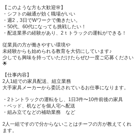
【このような方も大歓迎🌸】

・シフトの融通が効く職場がいい

・週2，3日でWワークで働きたい。

・50代、60代になっても挑戦したい！　

・配送業界の経験があり、2ｔトラックの運転ができる！

従業員の方が働きやすい環境や

未経験からも始められる教育を大切にしています♪

少しでも興味を持っていただけたらぜひ一度ご応募ください
🌟

【仕事内容】

2人1組での家具配送、組立業務

大手家具メーカーから委託されているお仕事になります。

・2トントラックの運転をし、1日3件〜10件前後の家具

・ベッド、机などを個人宅へ配送

・組み立てなどの補助業務　など

2人一組ですので分からないことはチーフの方が教えてくれ
ます。
