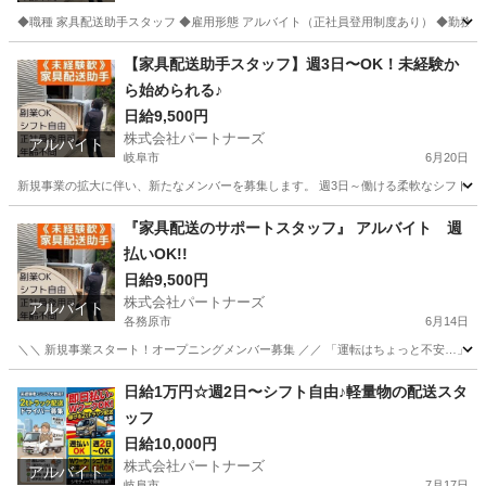
◆職種 家具配送助手スタッフ ◆雇用形態 アルバイト（正社員登用制度あり） ◆勤務地 岐阜県岐
岐阜
岐阜市
配送
岐阜
各務原市
配送
スタッフ
【家具配送助手スタッフ】週3日〜OK！未経験か
ら始められる♪
日給9,500円
株式会社パートナーズ
アルバイト
岐阜市
6月20日
新規事業の拡大に伴い、新たなメンバーを募集します。 週3日～働ける柔軟なシフト制で
岐阜
岐阜市
配送
岐阜
各務原市
配送
スタッフ
『家具配送のサポートスタッフ』 アルバイト 週
払いOK!!
日給9,500円
株式会社パートナーズ
アルバイト
各務原市
6月14日
＼＼ 新規事業スタート！オープニングメンバー募集 ／／ 「運転はちょっと不安…」という
岐阜
各務原市
配送
スタッフ
日給1万円☆週2日〜シフト自由♪軽量物の配送スタ
ッフ
日給10,000円
株式会社パートナーズ
アルバイト
岐阜市
7月17日