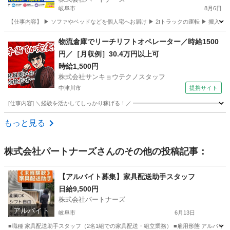
岐阜市
8月6日
【仕事内容】 ▶ ソファやベッドなどを個人宅へお届け ▶ 2tトラックの運転 ▶ 搬入
岐阜
岐阜市
配送
給料
物流倉庫でリーチリフトオペレーター／時給1500
円／［月収例］30.4万円以上可
時給1,500円
株式会社サンキョウテクノスタッフ
中津川市
提携サイト
[仕事内容] ＼経験を活かしてしっかり稼げる！／ ━━━━━━━━━━━━━━━━━ 
岐阜
中津川市
その他
もっと見る
株式会社パートナーズ
さんのその他の投稿記事：
【アルバイト募集】家具配送助手スタッフ
日給9,500円
株式会社パートナーズ
アルバイト
岐阜市
6月13日
■職種 家具配送助手スタッフ（2名1組での家具配送・組立業務） ■雇用形態 アルバイト（正社員