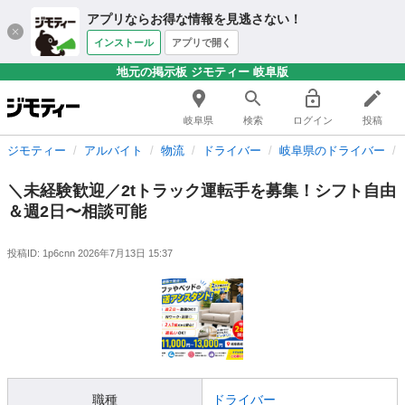
アプリならお得な情報を見逃さない！
インストール
アプリで開く
地元の掲示板 ジモティー 岐阜版
岐阜県
検索
ログイン
投稿
ジモティー
アルバイト
物流
ドライバー
岐阜県のドライバー
＼未経験歓迎／2tトラック運転手を募集！シフト自由
＆週2日〜相談可能
投稿ID: 1p6cnn
2026年7月13日 15:37
職種
ドライバー