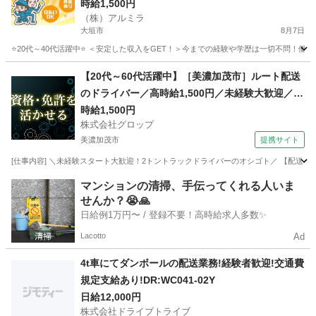
時給1,500円
（株）アルミラ
大垣市
8月7日
⭐20代～40代活躍中⭐ ＜安定した収入をGET！＞今までの経験や学歴は一切不問！働き
岐阜
大垣市
倉庫
スタッフ
【20代～60代活躍中】［美濃加茂市］ルート配送
のドライバー／高時給1,500円／未経験大歓迎／土
日祝休み／残業なし／20代～60代の男性活躍中
時給1,500円
株式会社グロップ
美濃加茂市
提携サイト
[仕事内容] ＼未経験スタート大歓迎！2トントラックドライバーのオシゴト／ 【配送ドラ
岐阜
美濃加茂市
ドライバー
マンションの清掃、手伝ってくれる人いま
せんか？😭🙏
日給例1万円〜 / 登録不要！高時給求人多数✨
Lacotto
Ad
4t車にてダンボールの配送業務!経験者歓迎!交通費
規定支給あり!DR:WC041-02Y
日給12,000円
株式会社ドライブトライブ