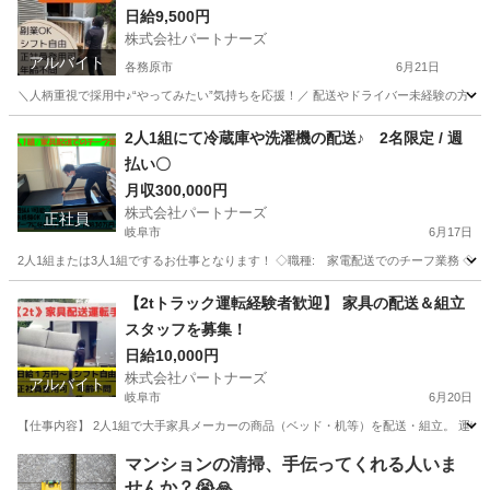
日給9,500円
株式会社パートナーズ
アルバイト
各務原市
6月21日
＼人柄重視で採用中♪“やってみたい”気持ちを応援！／ 配送やドライバー未経験の方もし
岐阜
各務原市
配送
スタッフ
2人1組にて冷蔵庫や洗濯機の配送♪ 2名限定 / 週
払い〇
月収300,000円
株式会社パートナーズ
正社員
岐阜市
6月17日
2人1組または3人1組でするお仕事となります！ ◇職種: 家電配送でのチーフ業務 ◇雇用形態 
岐阜
岐阜市
ドライバー
岐阜
岐阜市
ドライバー
【2tトラック運転経験者歓迎】 家具の配送＆組立
スタッフを募集！
業務
日給10,000円
株式会社パートナーズ
アルバイト
岐阜市
6月20日
【仕事内容】 2人1組で大手家具メーカーの商品（ベッド・机等）を配送・組立。 運転だ
岐阜
岐阜市
配送
岐阜
各務原市
配送
スタッフ
マンションの清掃、手伝ってくれる人いま
せんか？😭🙏