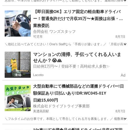
恵那市、中津川市で運転代行ドライバーとして勤務してもらいます。 連絡用の携帯を渡す
岐阜
恵那市
恵那駅
ドライバー
給料
【即日面接OK】エリア固定の軽自動車ドライバ
ー！普通免許だけで月収35万〜★面接は出張・オ
ンラインOK！車レンタルあり・直行直帰
業務委託
合同会社 ワンズスタッフ
可児市
8月7日
＼他社と比べてみてください！One's Staffなら「手残りが違います」／ 「月収が
岐阜
可児市
ドライバー
置き配
マンションの清掃、手伝ってくれる人いま
せんか？😭🙏
日給例1万円〜 / 登録不要！高時給求人多数✨
Lacotto
Ad
大型自動車にて機械部品などの運搬ドライバー!日
額保証あり!日払いあり!DR:WC045-01Y
日給15,600円
株式会社ドライブトライブ事業部
美濃高田駅
8月7日
＼フルタイムのお仕事です。本職として専念してくれる方を募集します。／ 複数車(13t
岐阜
養老郡
美濃高田駅
ドライバー
番号