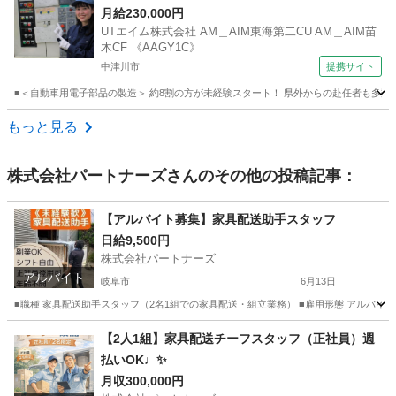
マシン操作・検査・部品運搬 【即日勤務OK】
月給230,000円
UTエイム株式会社 AM＿AIM東海第二CU AM＿AIM苗
木CF 《AAGY1C》
中津川市
提携サイト
■＜自動車用電子部品の製造＞ 約8割の方が未経験スタート！ 県外からの赴任者も多数活
岐阜
中津川市
工場
もっと見る
株式会社パートナーズ
さんのその他の投稿記事：
【アルバイト募集】家具配送助手スタッフ
日給9,500円
株式会社パートナーズ
アルバイト
岐阜市
6月13日
■職種 家具配送助手スタッフ（2名1組での家具配送・組立業務） ■雇用形態 アルバイト（正社員
岐阜
岐阜市
配送
岐阜
岐阜市
配送
スタッフ
【2人1組】家具配送チーフスタッフ（正社員）週
払いOK♩✨
月収300,000円