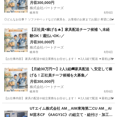
月収300,000円
株式会社パートナーズ
岐阜市
8月6日
◎どんなお仕事？ ソファやベッドなどの家具を、お客様のお家までお届け 希望に合わせて
岐阜
岐阜市
配送
未経験
【正社員×稼げる🔥】家具配送チーフ候補 ＼未経
験OK！週払いOK♪／
月収300,000円
株式会社パートナーズ
岐阜市
8月6日
【お仕事内容】 家具の配送や組立業務をお任せします！ ▼2人1組で配送 ▼最初は助手席
岐阜
岐阜市
配送
【月給30万円〜】2人1組🚚家具配送 ＼安定して稼
げる！正社員チーフ候補を大募集／
月収300,000円
株式会社パートナーズ
岐阜市
8月6日
【お仕事内容】 家具の配送や組立業務をお任せします！ ▼2人1組で配送 ▼最初は助手席
岐阜
岐阜市
配送
未経験
UTエイム株式会社 AM＿AIM東海第二CU AM＿AI
M苗木CF 《AAGY1C》の組立て・組付け・加工・