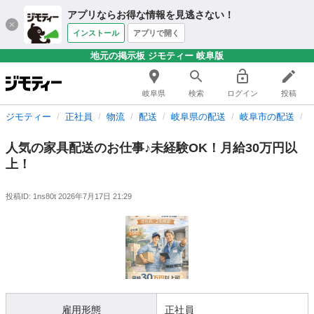
アプリならお得な情報を見逃さない！
インストール
アプリで開く
地元の掲示板 ジモティー 岐阜版
岐阜県
検索
ログイン
投稿
ジモティー
正社員
物流
配送
岐阜県の配送
岐阜市の配送
人気の家具配送のお仕事♪未経験OK！月給30万円以
上！
投稿ID: 1ns80t
2026年7月17日 21:29
雇用形態
正社員