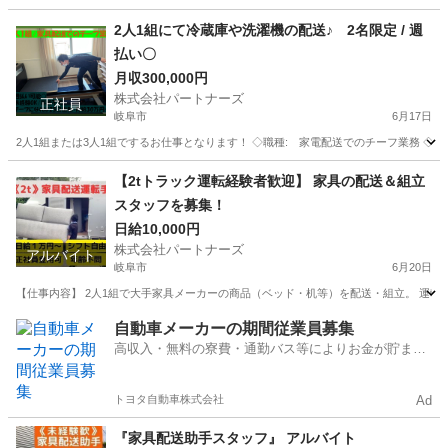
岐阜
各務原市
配送
スタッフ
2人1組にて冷蔵庫や洗濯機の配送♪ 2名限定 / 週
払い〇
月収300,000円
株式会社パートナーズ
正社員
岐阜市
6月17日
2人1組または3人1組でするお仕事となります！ ◇職種: 家電配送でのチーフ業務 ◇雇用形態 
岐阜
岐阜市
ドライバー
岐阜
岐阜市
ドライバー
【2tトラック運転経験者歓迎】 家具の配送＆組立
スタッフを募集！
業務
日給10,000円
株式会社パートナーズ
アルバイト
岐阜市
6月20日
【仕事内容】 2人1組で大手家具メーカーの商品（ベッド・机等）を配送・組立。 運転だ
岐阜
岐阜市
配送
岐阜
各務原市
配送
スタッフ
自動車メーカーの期間従業員募集
高収入・無料の寮費・通勤バス等によりお金が貯まり
やすい環境
トヨタ自動車株式会社
Ad
『家具配送助手スタッフ』 アルバイト