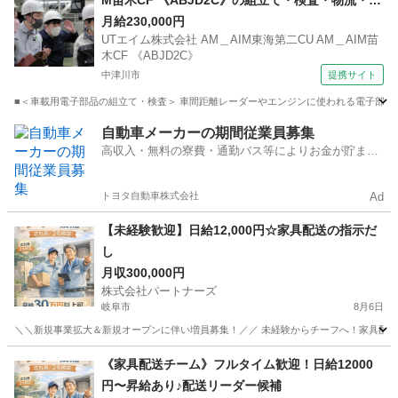
M苗木CF 《ABJD2C》の組立て・検査・物流・ピ
ッキング 【禁煙・分煙】
月給230,000円
UTエイム株式会社 AM＿AIM東海第二CU AM＿AIM苗
木CF 《ABJD2C》
中津川市
提携サイト
■＜車載用電子部品の組立て・検査＞ 車間距離レーダーやエンジンに使われる電子部品を
岐阜
中津川市
倉庫管理
自動車メーカーの期間従業員募集
高収入・無料の寮費・通勤バス等によりお金が貯まり
やすい環境
トヨタ自動車株式会社
Ad
【未経験歓迎】日給12,000円☆家具配送の指示だ
し
月収300,000円
株式会社パートナーズ
岐阜市
8月6日
＼＼新規事業拡大＆新規オープンに伴い増員募集！／／ 未経験からチーフへ！家具配送正
岐阜
岐阜市
配送
未経験
《家具配送チーム》フルタイム歓迎！日給12000
円〜昇給あり♪配送リーダー候補