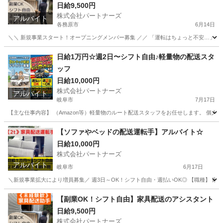
日給9,500円
株式会社パートナーズ
アルバイト
各務原市
6月14日
＼＼ 新規事業スタート！オープニングメンバー募集 ／／ 「運転はちょっと不安…」という
岐阜
各務原市
配送
スタッフ
日給1万円☆週2日〜シフト自由♪軽量物の配送スタ
ッフ
日給10,000円
株式会社パートナーズ
アルバイト
岐阜市
7月17日
【主な仕事内容】 （Amazon等）軽量物のルート配送スタッフをお任せします。 個人宅
岐阜
岐阜市
配送
スタッフ
【ソファやベッドの配送運転手】アルバイト☆
日給10,000円
株式会社パートナーズ
アルバイト
岐阜市
6月17日
＼新規事業拡大により増員募集／ 週3日～OK！シフト自由・週払いOK◎ 【職種】 家具の配
岐阜
岐阜市
配送
岐阜
各務原市
配送
【副業OK！シフト自由】家具配送のアシスタント
日給9,500円
トラック運転手
株式会社パートナーズ