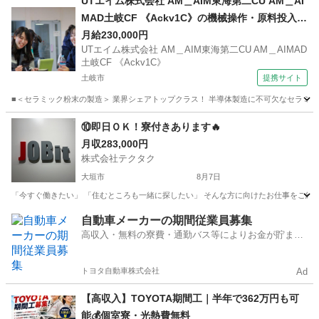
UTエイム株式会社 AM＿AIM東海第二CU AM＿AI
MAD土岐CF 《Ackv1C》の機械操作・原料投入・
加工・梱包・検査 【食堂・売店あり】
月給230,000円
UTエイム株式会社 AM＿AIM東海第二CU AM＿AIMAD
土岐CF 《Ackv1C》
土岐市
提携サイト
■＜セラミック粉末の製造＞ 業界シェアトップクラス！ 半導体製造に不可欠なセラミック
岐阜
土岐市
工場
⑩即日ＯＫ！寮付きあります🔥
月収283,000円
株式会社テクタク
大垣市
8月7日
「今すぐ働きたい」 「住むところも一緒に探したい」 そんな方に向けたお仕事をご紹介し
岐阜
大垣市
物流
自動車メーカーの期間従業員募集
高収入・無料の寮費・通勤バス等によりお金が貯まり
やすい環境
トヨタ自動車株式会社
Ad
【高収入】TOYOTA期間工｜半年で362万円も可
能💰個室寮・光熱費無料