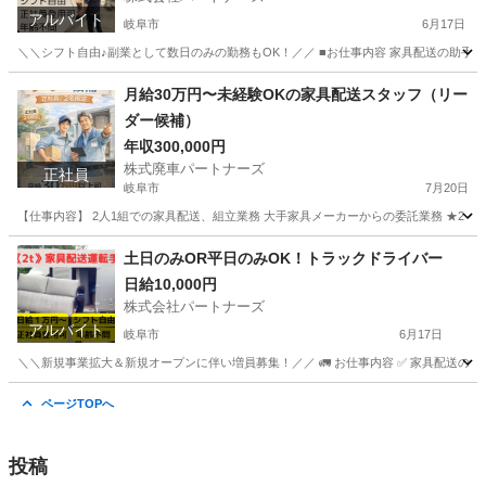
アルバイト
岐阜市
6月17日
＼＼シフト自由♪副業として数日のみの勤務もOK！／／ ■お仕事内容 家具配送の助手
岐阜
岐阜市
配送
岐阜
各務原市
配送
給料
月給30万円〜未経験OKの家具配送スタッフ（リー
ダー候補）
年収300,000円
株式廃車パートナーズ
正社員
岐阜市
7月20日
【仕事内容】 2人1組での家具配送、組立業務 大手家具メーカーからの委託業務 ★2ト
岐阜
岐阜市
配送
未経験
土日のみOR平日のみOK！トラックドライバー
日給10,000円
株式会社パートナーズ
アルバイト
岐阜市
6月17日
＼＼新規事業拡大＆新規オープンに伴い増員募集！／／ 🚛 お仕事内容 ✅ 家具配送のドライバ
岐阜
岐阜市
ドライバー
岐阜
各務原市
ドライバー
ページTOPへ
トラック
投稿