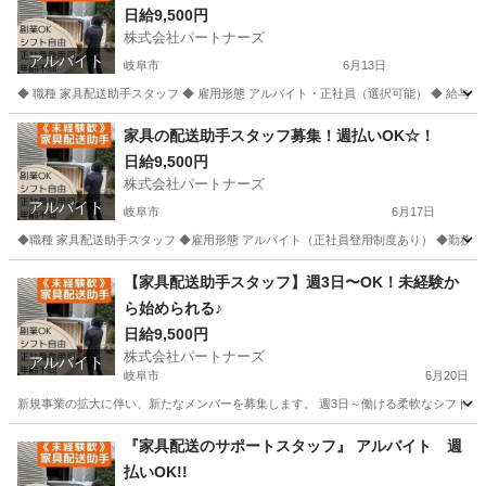
日給9,500円
株式会社パートナーズ
アルバイト
岐阜市
6月13日
◆ 職種 家具配送助手スタッフ ◆ 雇用形態 アルバイト・正社員（選択可能） ◆ 給与 日給9,500
岐阜
岐阜市
配送
岐阜
岐阜市
配送
スタッフ
家具の配送助手スタッフ募集！週払いOK☆！
日給9,500円
株式会社パートナーズ
アルバイト
岐阜市
6月17日
◆職種 家具配送助手スタッフ ◆雇用形態 アルバイト（正社員登用制度あり） ◆勤務地 岐阜県岐
岐阜
岐阜市
配送
岐阜
各務原市
配送
スタッフ
【家具配送助手スタッフ】週3日〜OK！未経験か
ら始められる♪
日給9,500円
株式会社パートナーズ
アルバイト
岐阜市
6月20日
新規事業の拡大に伴い、新たなメンバーを募集します。 週3日～働ける柔軟なシフト制で
岐阜
岐阜市
配送
岐阜
各務原市
配送
スタッフ
『家具配送のサポートスタッフ』 アルバイト 週
払いOK!!