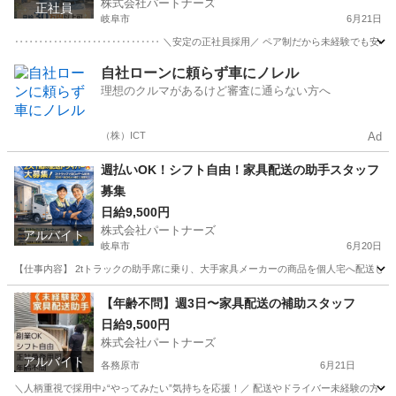
株式会社パートナーズ
正社員
岐阜市
6月21日
‥‥‥‥‥‥‥‥‥‥‥‥‥‥‥ ＼安定の正社員採用／ ペア制だから未経験でも安心 業
岐阜
岐阜市
配送
自社ローンに頼らず車にノレル
理想のクルマがあるけど審査に通らない方へ
（株）ICT
Ad
週払いOK！シフト自由！家具配送の助手スタッフ
募集
日給9,500円
株式会社パートナーズ
アルバイト
岐阜市
6月20日
【仕事内容】 2tトラックの助手席に乗り、大手家具メーカーの商品を個人宅へ配送します
岐阜
岐阜市
配送
スタッフ
【年齢不問】週3日〜家具配送の補助スタッフ
日給9,500円
株式会社パートナーズ
アルバイト
各務原市
6月21日
＼人柄重視で採用中♪“やってみたい”気持ちを応援！／ 配送やドライバー未経験の方もし