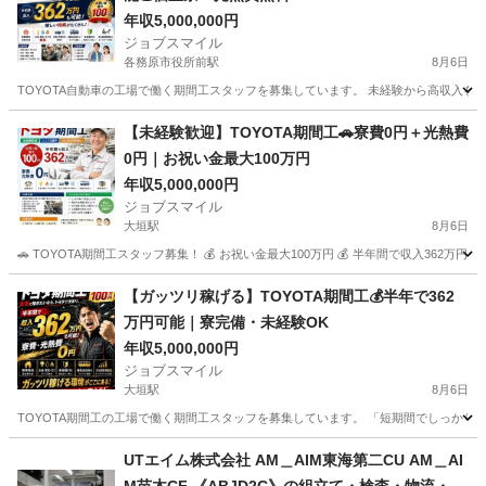
年収5,000,000円
ジョブスマイル
各務原市役所前駅
8月6日
TOYOTA自動車の工場で働く期間工スタッフを募集しています。 未経験から高収入を目
岐阜
各務原市
各務原市役所前駅
工場
未経験
【未経験歓迎】TOYOTA期間工🚗寮費0円＋光熱費
0円｜お祝い金最大100万円
年収5,000,000円
ジョブスマイル
大垣駅
8月6日
🚗 TOYOTA期間工スタッフ募集！ 💰 お祝い金最大100万円 💰 半年間で収入362万円
岐阜
大垣市
大垣駅
工場
未経験
【ガッツリ稼げる】TOYOTA期間工💰半年で362
万円可能｜寮完備・未経験OK
年収5,000,000円
ジョブスマイル
大垣駅
8月6日
TOYOTA期間工の工場で働く期間工スタッフを募集しています。 「短期間でしっかり稼
岐阜
大垣市
大垣駅
工場
未経験
UTエイム株式会社 AM＿AIM東海第二CU AM＿AI