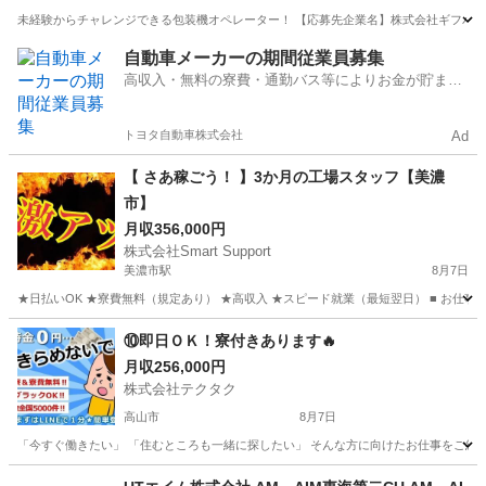
未経験からチャレンジできる包装機オペレーター！ 【応募先企業名】株式会社ギフパッキン
岐阜
瑞穂市
工場
自動車メーカーの期間従業員募集
高収入・無料の寮費・通勤バス等によりお金が貯まり
やすい環境
トヨタ自動車株式会社
Ad
【 さあ稼ごう！ 】3か月の工場スタッフ【美濃
市】
月収356,000円
株式会社Smart Support
美濃市駅
8月7日
★日払いOK ★寮費無料（規定あり） ★高収入 ★スピード就業（最短翌日） ■ お仕事
岐阜
美濃市
美濃市駅
工場
未経験
⑩即日ＯＫ！寮付きあります🔥
月収256,000円
株式会社テクタク
高山市
8月7日
「今すぐ働きたい」 「住むところも一緒に探したい」 そんな方に向けたお仕事をご紹介し
岐阜
高山市
物流