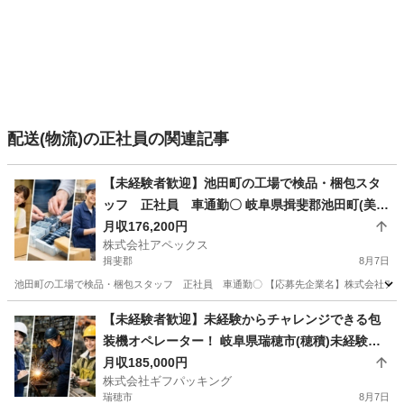
配送(物流)の正社員の関連記事
【未経験者歓迎】池田町の工場で検品・梱包スタ
ッフ 正社員 車通勤〇 岐阜県揖斐郡池田町(美濃
本郷)池田町の工場で検品・梱包スタッフ 正社
月収176,200円
株式会社アペックス
員 車通勤〇
揖斐郡
8月7日
池田町の工場で検品・梱包スタッフ 正社員 車通勤〇 【応募先企業名】株式会社アペッ
岐阜
揖斐郡
倉庫管理
未経験
【未経験者歓迎】未経験からチャレンジできる包
装機オペレーター！ 岐阜県瑞穂市(穂積)未経験か
らチャレンジできる包装機オペレーター！
月収185,000円
株式会社ギフパッキング
瑞穂市
8月7日