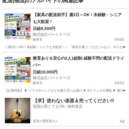
配送(物流)のアルバイトの関連記事
【家具の配送助手】週3日～OK！未経験・シニア
も大歓迎！
日給9,500円
株式会社パートナーズ
岐阜市
8月6日
＼週3日～OK！未経験・シニアも大歓迎！／ 「家具を運ぶ」だけじゃない、やりがいある仕
岐阜
岐阜市
配送
助手
教育あり＆安心の2人1組制♪経験不問の配送ドライ
バー
日給10,000円
株式会社パートナーズ
岐阜市
8月6日
【仕事内容】 ▶ ソファやベッドなどを個人宅へお届け ▶ 2tトラックの運転 ▶ 搬入
岐阜
岐阜市
配送
給料
【求】使わない楽器🎸売ってください‼️
状態が悪くてもOK✨無料査定
楽器の買取屋さん
Ad