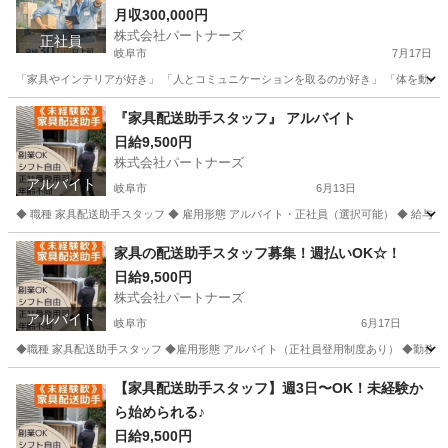
月収300,000円
株式会社パートナーズ
正社員
岐阜市
7月17日
「家具やインテリアが好き」 「人とコミュニケーションを取るのが好き」 「体を動かして働
岐阜
岐阜市
配送
未経験
『家具配送助手スタッフ』 アルバイト
日給9,500円
株式会社パートナーズ
アルバイト
岐阜市
6月13日
◆ 職種 家具配送助手スタッフ ◆ 雇用形態 アルバイト・正社員（選択可能） ◆ 給与 日給9,500
岐阜
岐阜市
配送
岐阜
岐阜市
配送
スタッフ
家具の配送助手スタッフ募集！週払いOK☆！
日給9,500円
株式会社パートナーズ
アルバイト
岐阜市
6月17日
◆職種 家具配送助手スタッフ ◆雇用形態 アルバイト（正社員登用制度あり） ◆勤務地 岐阜県岐
岐阜
岐阜市
配送
岐阜
各務原市
配送
スタッフ
【家具配送助手スタッフ】週3日〜OK！未経験か
ら始められる♪
日給9,500円