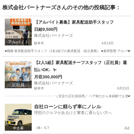
株式会社パートナーズ
さんのその他の投稿記事：
【アルバイト募集】家具配送助手スタッフ
日給9,500円
株式会社パートナーズ
アルバイト
岐阜市
6月13日
■職種 家具配送助手スタッフ（2名1組での家具配送・組立業務） ■雇用形態 アルバイト（正社員
岐阜
岐阜市
配送
岐阜
岐阜市
配送
スタッフ
【2人1組】家具配送チーフスタッフ（正社員）週
払いOK♩✨
月収300,000円
株式会社パートナーズ
正社員
岐阜市
6月21日
‥‥‥‥‥‥‥‥‥‥‥‥‥‥‥ ＼安定の正社員採用／ ペア制だから未経験でも安心 業
岐阜
岐阜市
配送
自社ローンに頼らず車にノレル
理想のクルマがあるけど審査に通らない方へ
（株）ICT
Ad