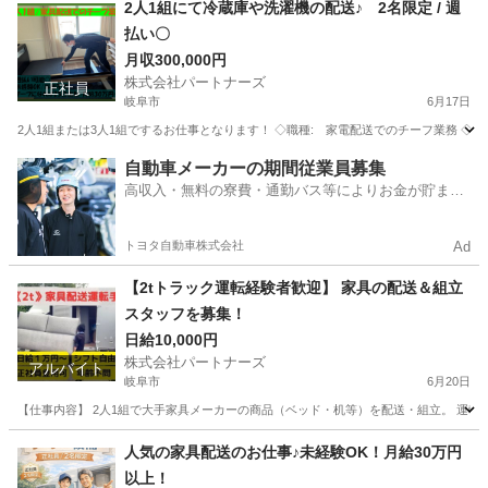
2人1組にて冷蔵庫や洗濯機の配送♪ 2名限定 / 週
払い〇
月収300,000円
株式会社パートナーズ
正社員
岐阜市
6月17日
2人1組または3人1組でするお仕事となります！ ◇職種: 家電配送でのチーフ業務 ◇雇用形態 
岐阜
岐阜市
ドライバー
岐阜
岐阜市
ドライバー
自動車メーカーの期間従業員募集
高収入・無料の寮費・通勤バス等によりお金が貯まり
業務
やすい環境
トヨタ自動車株式会社
Ad
【2tトラック運転経験者歓迎】 家具の配送＆組立
スタッフを募集！
日給10,000円
株式会社パートナーズ
アルバイト
岐阜市
6月20日
【仕事内容】 2人1組で大手家具メーカーの商品（ベッド・机等）を配送・組立。 運転だ
岐阜
岐阜市
配送
岐阜
各務原市
配送
スタッフ
人気の家具配送のお仕事♪未経験OK！月給30万円
以上！