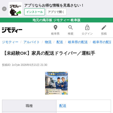
アプリならお得な情報を見逃さない！
インストール
アプリで開く
地元の掲示板 ジモティー 岐阜版
岐阜県
検索
ログイン
投稿
ジモティー
アルバイト
物流
配送
岐阜県の配送
岐阜市の配送
【未経験OK】家具の配送ドライバー／運転手
投稿ID: 1n7yle
2026年6月21日 21:30
職種
配送