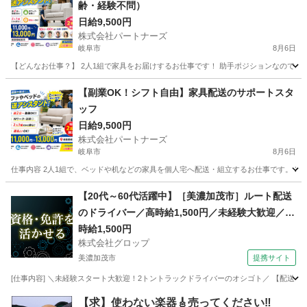
齢・経験不問）
日給9,500円
株式会社パートナーズ
岐阜市
8月6日
【どんなお仕事？】 2人1組で家具をお届けするお仕事です！ 助手ポジションなので、
岐阜
岐阜市
配送
夏休み
【副業OK！シフト自由】家具配送のサポートスタ
ッフ
日給9,500円
株式会社パートナーズ
岐阜市
8月6日
仕事内容 2人1組で、ベッドや机などの家具を個人宅へ配送・組立するお仕事です。 2t
岐阜
岐阜市
配送
スタッフ
【20代～60代活躍中】［美濃加茂市］ルート配送
のドライバー／高時給1,500円／未経験大歓迎／土
日祝休み／残業なし／20代～60代の男性活躍中
時給1,500円
株式会社グロップ
美濃加茂市
提携サイト
[仕事内容] ＼未経験スタート大歓迎！2トントラックドライバーのオシゴト／ 【配送ドラ
岐阜
美濃加茂市
ドライバー
【求】使わない楽器🎸売ってください‼️