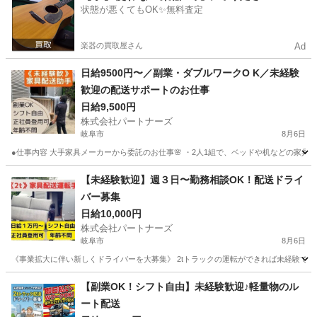
状態が悪くてもOK✨無料査定
楽器の買取屋さん
Ad
日給9500円〜／副業・ダブルワークO K／未経験
歓迎の配送サポートのお仕事
日給9,500円
株式会社パートナーズ
岐阜市
8月6日
●仕事内容 大手家具メーカーから委託のお仕事🌸 ・2人1組で、ベッドや机などの家具の
岐阜
岐阜市
配送
トラック
【未経験歓迎】週３日〜勤務相談OK！配送ドライ
バー募集
日給10,000円
株式会社パートナーズ
岐阜市
8月6日
《事業拡大に伴い新しくドライバーを大募集》 2tトラックの運転ができれば未経験でもO
岐阜
岐阜市
ドライバー
給料
【副業OK！シフト自由】未経験歓迎♪軽量物のル
ート配送