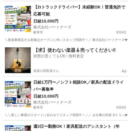
岐阜
大垣市
ドライバー
【2tトラックドライバー】未経験OK！普通免許で
応募可能
日給10,000円
株式会社パートナーズ
岐阜市
8月6日
＼新規事業拡大＆新拠点オープンに伴いスタッフ増員中！／ 株式会社パートナーズでは【
岐阜
岐阜市
配送
トラック
【求】使わない楽器🎸売ってください‼️
状態が悪くてもOK✨無料査定
楽器の買取屋さん
Ad
日給1万円〜／シフト相談OK／家具の配送ドライ
バー募集🌟
日給10,000円
株式会社パートナーズ
岐阜市
8月6日
＼＼新しい事業のスタートに合わせてスタッフ増員中！／／ お仕事の内容 2tトラックで
岐阜
岐阜市
配送
スタッフ
週3日〜勤務OK！家具配送のアシスタント（年