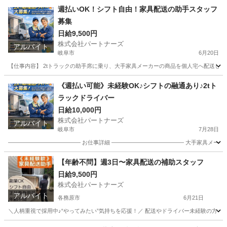
週払いOK！シフト自由！家具配送の助手スタッフ
募集
日給9,500円
株式会社パートナーズ
アルバイト
岐阜市
6月20日
【仕事内容】 2tトラックの助手席に乗り、大手家具メーカーの商品を個人宅へ配送します
岐阜
岐阜市
配送
スタッフ
《週払い可能》未経験OK♪シフトの融通あり♪2tト
ラックドライバー
日給10,000円
株式会社パートナーズ
アルバイト
岐阜市
7月28日
――――――――――――― お仕事詳細 ――――――――――――― 大手家具メーカー
岐阜
岐阜市
配送
トラック
【年齢不問】週3日〜家具配送の補助スタッフ
日給9,500円
株式会社パートナーズ
アルバイト
各務原市
6月21日
＼人柄重視で採用中♪“やってみたい”気持ちを応援！／ 配送やドライバー未経験の方もし
岐阜
各務原市
配送
スタッフ