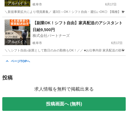
アルバイト
岐阜市
6月17日
＼新規事業拡大により増員募集／ 週3日～OK！シフト自由・週払いOK◎ 【職種】 家具の配
岐阜
岐阜市
配送
岐阜
各務原市
配送
【副業OK！シフト自由】家具配送のアシスタント
日給9,500円
トラック運転手
株式会社パートナーズ
アルバイト
岐阜市
6月17日
＼＼シフト自由♪副業として数日のみの勤務もOK！／／ ■お仕事内容 家具配送の助手
岐阜
岐阜市
配送
岐阜
各務原市
配送
給料
ページTOPへ
投稿
求人情報を無料で掲載出来る
投稿画面へ (無料)