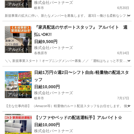
株式会社パートナーズ
アルバイト
岐阜市
6月20日
新規事業の拡大に伴い、新たなメンバーを募集します。 週3日～働ける柔軟なシフト制で
岐阜
岐阜市
配送
岐阜
各務原市
配送
スタッフ
『家具配送のサポートスタッフ』 アルバイト 週
払いOK!!
日給9,500円
株式会社パートナーズ
アルバイト
各務原市
6月14日
＼＼ 新規事業スタート！オープニングメンバー募集 ／／ 「運転はちょっと不安…」という
岐阜
各務原市
配送
スタッフ
日給1万円☆週2日〜シフト自由♪軽量物の配送スタ
ッフ
日給10,000円
株式会社パートナーズ
アルバイト
岐阜市
7月17日
【主な仕事内容】 （Amazon等）軽量物のルート配送スタッフをお任せします。 個人宅
岐阜
岐阜市
配送
スタッフ
【ソファやベッドの配送運転手】アルバイト☆
日給10,000円
株式会社パートナーズ