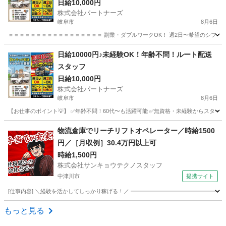
日給10,000円
株式会社パートナーズ
岐阜市
8月6日
＝＝＝＝＝＝＝＝＝＝＝＝＝＝＝＝＝ 副業・ダブルワークOK！ 週2日〜希望のシフトで
岐阜
岐阜市
配送
積み込み
日給10000円♪未経験OK！年齢不問！ルート配送
スタッフ
日給10,000円
株式会社パートナーズ
岐阜市
8月6日
【お仕事のポイント💡】 ✅年齢不問！60代〜も活躍可能 ✅無資格・未経験からスタートでき
岐阜
岐阜市
配送
スタッフ
物流倉庫でリーチリフトオペレーター／時給1500
円／［月収例］30.4万円以上可
時給1,500円
株式会社サンキョウテクノスタッフ
中津川市
提携サイト
[仕事内容] ＼経験を活かしてしっかり稼げる！／ ━━━━━━━━━━━━━━━━━ 
岐阜
中津川市
その他
もっと見る