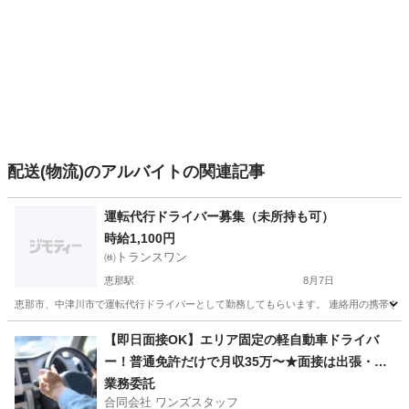
配送(物流)のアルバイトの関連記事
運転代行ドライバー募集（未所持も可）
時給1,100円
㈱トランスワン
恵那駅
8月7日
恵那市、中津川市で運転代行ドライバーとして勤務してもらいます。 連絡用の携帯を渡す
岐阜
恵那市
恵那駅
ドライバー
給料
【即日面接OK】エリア固定の軽自動車ドライバ
ー！普通免許だけで月収35万〜★面接は出張・オ
ンラインOK！車レンタルあり・直行直帰
業務委託
合同会社 ワンズスタッフ