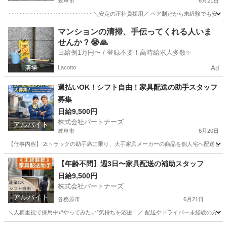
岐阜市
6月21日
‥‥‥‥‥‥‥‥‥‥‥‥‥‥‥ ＼安定の正社員採用／ ペア制だから未経験でも安心 業
岐阜
岐阜市
配送
マンションの清掃、手伝ってくれる人いま
せんか？😭🙏
日給例1万円〜 / 登録不要！高時給求人多数✨
Lacotto
Ad
週払いOK！シフト自由！家具配送の助手スタッフ
募集
日給9,500円
株式会社パートナーズ
アルバイト
岐阜市
6月20日
【仕事内容】 2tトラックの助手席に乗り、大手家具メーカーの商品を個人宅へ配送します
岐阜
岐阜市
配送
スタッフ
【年齢不問】週3日〜家具配送の補助スタッフ
日給9,500円
株式会社パートナーズ
アルバイト
各務原市
6月21日
＼人柄重視で採用中♪“やってみたい”気持ちを応援！／ 配送やドライバー未経験の方もし