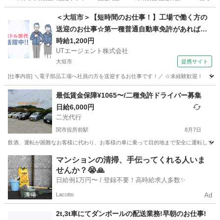
岐阜
可児市
姫駅
ドライバー
夜間
＜大垣市＞【短時間のお仕事！】工場で働く方の
送迎のお仕事☆第一種普通自動車免許があればO
K！残業ほぼなし♪【履歴書不要☆オンライン面接
時給1,200円
UTエージェント株式会社
OK】【入社キャンペーン実施中！】
大垣市
提携サイト
[仕事内容] ＼電子部品工場へ社員の方を送迎するお仕事です！／ ☆未経験歓迎！ 第一種
岐阜
大垣市
ドライバー
最低賃金保障¥1065〜/二種免許ドライバー募集
日給6,000円
二光代行
関市役所前駅
8月7日
飲酒、運転が困難なお客様に代わり、お客様の車に乗って目的地まで安全に運転していた
岐阜
関市
関市役所前駅
ドライバー
最低賃金
マンションの清掃、手伝ってくれる人いま
せんか？😭🙏
日給例1万円〜 / 登録不要！高時給求人多数✨
Lacotto
Ad
2t,3t車にてダンボールの配送業務!早朝のお仕事!