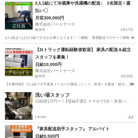
岐阜
各務原市
配送
スタッフ
2人1組にて冷蔵庫や洗濯機の配送♪ 2名限定 / 週
払い〇
月収300,000円
株式会社パートナーズ
正社員
岐阜市
6月17日
2人1組または3人1組でするお仕事となります！ ◇職種: 家電配送でのチーフ業務 ◇雇用形態 
岐阜
岐阜市
ドライバー
岐阜
岐阜市
ドライバー
【2tトラック運転経験者歓迎】 家具の配送＆組立
スタッフを募集！
業務
日給10,000円
株式会社パートナーズ
アルバイト
岐阜市
6月20日
【仕事内容】 2人1組で大手家具メーカーの商品（ベッド・机等）を配送・組立。 運転だ
岐阜
岐阜市
配送
岐阜
各務原市
配送
スタッフ
洗い場スタッフ
日給例1万円〜 /【登録不要】スマホで1分！単発バイ
ト一括検索✨
Lacotto
Ad
『家具配送助手スタッフ』 アルバイト
日給9,500円