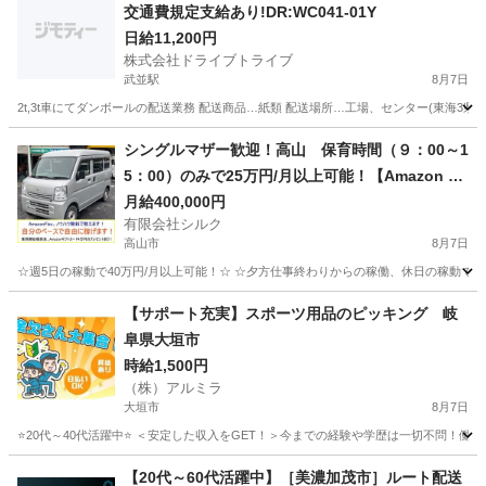
交通費規定支給あり!DR:WC041-01Y
日給11,200円
株式会社ドライブトライブ
武並駅
8月7日
2t,3t車にてダンボールの配送業務 配送商品…紙類 配送場所…工場、センター(東海3県) 配
岐阜
恵那市
武並駅
ドライバー
番号
シングルマザー歓迎！高山 保育時間（９：00～1
5：00）のみで25万円/月以上可能！【Amazon Fl
ex】で稼ぎましょう！
月給400,000円
有限会社シルク
高山市
8月7日
☆週5日の稼動で40万円/月以上可能！☆ ☆夕方仕事終わりからの稼働、休日の稼動で20万
岐阜
高山市
配送
Amazon
【サポート充実】スポーツ用品のピッキング 岐
阜県大垣市
時給1,500円
（株）アルミラ
大垣市
8月7日
⭐20代～40代活躍中⭐ ＜安定した収入をGET！＞今までの経験や学歴は一切不問！働き
岐阜
大垣市
倉庫
スタッフ
【20代～60代活躍中】［美濃加茂市］ルート配送