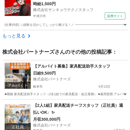
時給1,500円
株式会社サンキョウテクノスタッフ
中津川市
提携サイト
[仕事内容] ＼経験を活かしてしっかり稼げる！／ ━━━━━━━━━━━━━━━━━ 
岐阜
中津川市
その他
もっと見る
株式会社パートナーズ
さんのその他の投稿記事：
【アルバイト募集】家具配送助手スタッフ
日給9,500円
株式会社パートナーズ
アルバイト
岐阜市
6月13日
■職種 家具配送助手スタッフ（2名1組での家具配送・組立業務） ■雇用形態 アルバイト（正社員
岐阜
岐阜市
配送
岐阜
岐阜市
配送
スタッフ
【2人1組】家具配送チーフスタッフ（正社員）週
払いOK♩✨
月収300,000円
株式会社パートナーズ
正社員