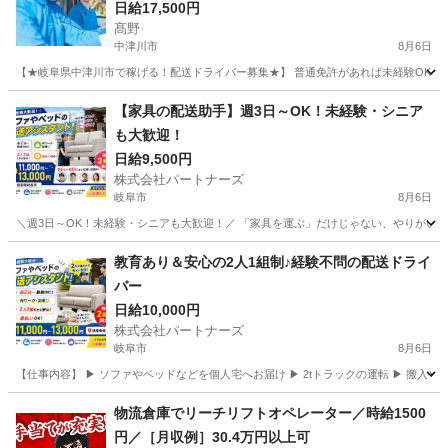
日給17,500円
髙野
中津川市
8月6日
【★岐阜県中津川市で稼げる！配送ドライバー募集★】 普通免許があれば未経験OK！軽
岐阜
中津川市
ドライバー
Amazon
【家具の配送助手】週3日～OK！未経験・シニア
も大歓迎！
日給9,500円
株式会社パートナーズ
岐阜市
8月6日
＼週3日～OK！未経験・シニアも大歓迎！／ 「家具を運ぶ」だけじゃない、やりがいある仕
岐阜
岐阜市
配送
助手
教育あり＆安心の2人1組制♪経験不問の配送ドライ
バー
日給10,000円
株式会社パートナーズ
岐阜市
8月6日
【仕事内容】 ▶ ソファやベッドなどを個人宅へお届け ▶ 2tトラックの運転 ▶ 搬入
岐阜
岐阜市
配送
給料
物流倉庫でリーチリフトオペレーター／時給1500
円／［月収例］30.4万円以上可