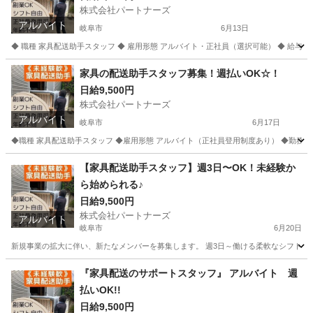
株式会社パートナーズ
アルバイト
岐阜市
6月13日
◆ 職種 家具配送助手スタッフ ◆ 雇用形態 アルバイト・正社員（選択可能） ◆ 給与 日給9,500
岐阜
岐阜市
配送
岐阜
岐阜市
配送
スタッフ
家具の配送助手スタッフ募集！週払いOK☆！
日給9,500円
株式会社パートナーズ
アルバイト
岐阜市
6月17日
◆職種 家具配送助手スタッフ ◆雇用形態 アルバイト（正社員登用制度あり） ◆勤務地 岐阜県岐
岐阜
岐阜市
配送
岐阜
各務原市
配送
スタッフ
【家具配送助手スタッフ】週3日〜OK！未経験か
ら始められる♪
日給9,500円
株式会社パートナーズ
アルバイト
岐阜市
6月20日
新規事業の拡大に伴い、新たなメンバーを募集します。 週3日～働ける柔軟なシフト制で
岐阜
岐阜市
配送
岐阜
各務原市
配送
スタッフ
『家具配送のサポートスタッフ』 アルバイト 週
払いOK!!
日給9,500円