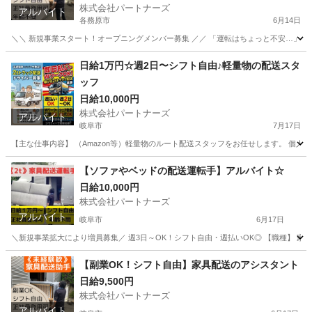
株式会社パートナーズ
アルバイト
各務原市
6月14日
＼＼ 新規事業スタート！オープニングメンバー募集 ／／ 「運転はちょっと不安…」という
岐阜
各務原市
配送
スタッフ
日給1万円☆週2日〜シフト自由♪軽量物の配送スタ
ッフ
日給10,000円
株式会社パートナーズ
アルバイト
岐阜市
7月17日
【主な仕事内容】 （Amazon等）軽量物のルート配送スタッフをお任せします。 個人宅
岐阜
岐阜市
配送
スタッフ
【ソファやベッドの配送運転手】アルバイト☆
日給10,000円
株式会社パートナーズ
アルバイト
岐阜市
6月17日
＼新規事業拡大により増員募集／ 週3日～OK！シフト自由・週払いOK◎ 【職種】 家具の配
岐阜
岐阜市
配送
岐阜
各務原市
配送
【副業OK！シフト自由】家具配送のアシスタント
日給9,500円
トラック運転手
株式会社パートナーズ
アルバイト