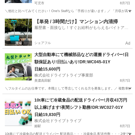
可児市
8月7日
＼他社と比べてみてください！One's Staffなら「手残りが違います」／ 「月収が
岐阜
可児市
ドライバー
置き配
【単発 / 3時間だけ】マンション内清掃
履歴書・面接なし！すぐお給料がもらえるバイトアプ
リ
シェアフル
Ad
大型自動車にて機械部品などの運搬ドライバー!日
額保証あり!日払いあり!DR:WC045-01Y
日給15,600円
株式会社ドライブトライブ事業部
美濃高田駅
8月7日
＼フルタイムのお仕事です。本職として専念してくれる方を募集します。／ 複数車(13t
岐阜
養老郡
美濃高田駅
ドライバー
番号
10t車にて冷蔵食品の配送ドライバー!月収43万円
以上稼げます!夜間シフト勤務!DR:WC027-01Y
日給19,830円
株式会社ドライブトライブ
姫駅
8月7日
10t車にて冷蔵食品の配送ドライバー 配送商品・・・冷蔵食品 配送件数・・・2便で2～3件程