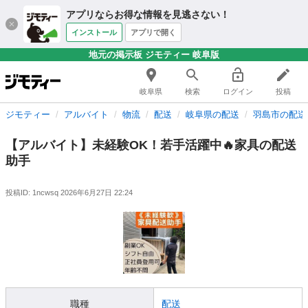
アプリならお得な情報を見逃さない！
インストール
アプリで開く
地元の掲示板 ジモティー 岐阜版
岐阜県
検索
ログイン
投稿
ジモティー
アルバイト
物流
配送
岐阜県の配送
羽島市の配送
【アルバイト】未経験OK！若手活躍中🔥家具の配送
助手
投稿ID: 1ncwsq
2026年6月27日 22:24
職種
配送