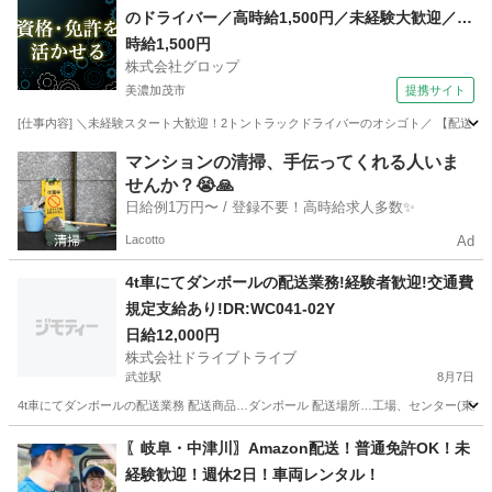
のドライバー／高時給1,500円／未経験大歓迎／土
日祝休み／残業なし／20代～60代の男性活躍中
時給1,500円
株式会社グロップ
美濃加茂市
提携サイト
[仕事内容] ＼未経験スタート大歓迎！2トントラックドライバーのオシゴト／ 【配送ドラ
岐阜
美濃加茂市
ドライバー
マンションの清掃、手伝ってくれる人いま
せんか？😭🙏
日給例1万円〜 / 登録不要！高時給求人多数✨
Lacotto
Ad
4t車にてダンボールの配送業務!経験者歓迎!交通費
規定支給あり!DR:WC041-02Y
日給12,000円
株式会社ドライブトライブ
武並駅
8月7日
4t車にてダンボールの配送業務 配送商品…ダンボール 配送場所…工場、センター(東海3県) 
岐阜
恵那市
武並駅
ドライバー
給料
〖岐阜・中津川〗Amazon配送！普通免許OK！未
経験歓迎！週休2日！車両レンタル！