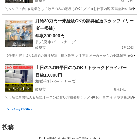
岐阜市
6月17日
＼＼シフト自由♪副業として数日のみの勤務もOK！／／ ■お仕事内容 家具配送の助手
岐阜
岐阜市
配送
岐阜
各務原市
配送
給料
月給30万円〜未経験OKの家具配送スタッフ（リー
ダー候補）
年収300,000円
株式廃車パートナーズ
正社員
岐阜市
7月20日
【仕事内容】 2人1組での家具配送、組立業務 大手家具メーカーからの委託業務 ★2ト
岐阜
岐阜市
配送
未経験
土日のみOR平日のみOK！トラックドライバー
日給10,000円
株式会社パートナーズ
アルバイト
岐阜市
6月17日
＼＼新規事業拡大＆新規オープンに伴い増員募集！／／ 🚛 お仕事内容 ✅ 家具配送のドライバ
岐阜
岐阜市
ドライバー
岐阜
各務原市
ドライバー
ページTOPへ
トラック
投稿