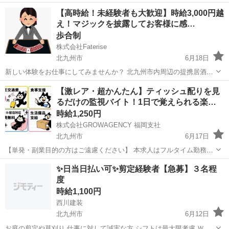
【高時給！未経験者も大歓迎】時給3,000円越
え！マジックを披露してお客様に感…
歩合制
株式会社Faterise
北九州市
6月18日
新しい体験をお仕事にしてみませんか？ 北九州市内周辺の提携居酒屋
で、お客様にマジックを披露する楽しくてやりがいのある楽しいお仕
福岡
北九州市
その他
マジシャン
【激レア・超かんたん】ティッシュ配りを見
事です！ お客様の笑顔を引き出し、場を盛り上げるお手伝いをしなが
るだけの監視バイト！1日で覚えられる楽…
ら、自分自身も楽しめる仕事...
時給1,250円
株式会社GROWAGENCY 福岡支社
北九州市
6月17日
【単発・副業目的の方はご遠慮ください】 本求人はフルタイム勤務・
一定期間のご就業を前提としたお仕事です。 「空いた時間で少し稼
福岡
北九州市
その他
ティッシュ
✨日当日払い可✨剪定経験者【急募】３名程
ぐ」よりも、「短期間でしっかり貯金したい」方に向いています。 テ
度
ィッシュ配りをしているス...
時給1,100円
西川建装
北九州市
6月12日
お庭の剪定や草刈り 仕事に対して誠実な方 シフトは最大限考慮 Ｗワ