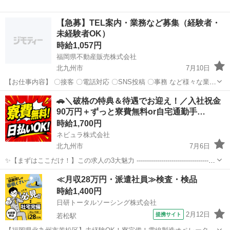
【急募】TEL案内・業務など募集（経験者・
未経験者OK）
時給1,057円
福岡県不動産販売株式会社
北九州市
7月10日
【お仕事内容】 〇接客 〇電話対応 〇SNS投稿 〇事務 など様々な業務
をお任せします ☺お仕事に誠実な方 ☺自己成長したい方 経験や実績
福岡
北九州市
その他
事務員
🚗＼破格の特典＆待遇でお迎え！／入社祝金
に応じて給与は決定 詳細は面接にてお伝えします
90万円＋ずっと寮費無料or自宅通勤手…
時給1,700円
ネビュラ株式会社
北九州市
7月6日
✨【まずはここだけ！】この求人の3大魅力 ---------------------------------------
----- 【1】超・豪華な破格の特典！「入社祝金90万円」支給に加え、
福岡
北九州市
その他
スタッフ
≪月収28万円・派遣社員≫検査・検品
「ずっと寮費無料」または「自...
時給1,400円
日研トータルソーシング株式会社
2月12日
提携サイト
若松駅