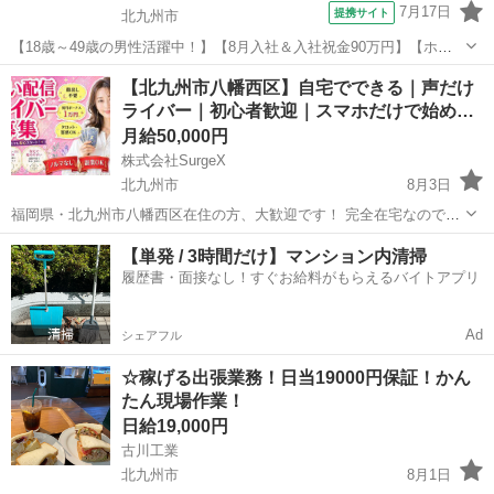
7月17日
提携サイト
北九州市
【18歳～49歳の男性活躍中！】【8月入社＆入社祝金90万円】【ホク
ホク稼げちゃう！2000円×祝金90万円×寮費無料】即内定×即入寮！月
福岡
北九州市
その他
【北九州市八幡西区】自宅でできる｜声だけ
収50万越え 新規寮完備 車体製造スタッフになります！ 仕事内容 自
ライバー｜初心者歓迎｜スマホだけで始め…
動車製造に伴うラ...
月給50,000円
株式会社SurgeX
北九州市
8月3日
福岡県・北九州市八幡西区在住の方、大歓迎です！ 完全在宅なのでご
自宅から応募いただけます。 顔を出さなくてもOK！スマホだけで始
福岡
北九州市
その他
ライバー
【単発 / 3時間だけ】マンション内清掃
められるライバーのお仕事です。 声だけのラジオ配信や、Vtuberスタ
履歴書・面接なし！すぐお給料がもらえるバイトアプリ
イルでの活動も歓...
Ad
シェアフル
☆稼げる出張業務！日当19000円保証！かん
たん現場作業！
日給19,000円
古川工業
北九州市
8月1日