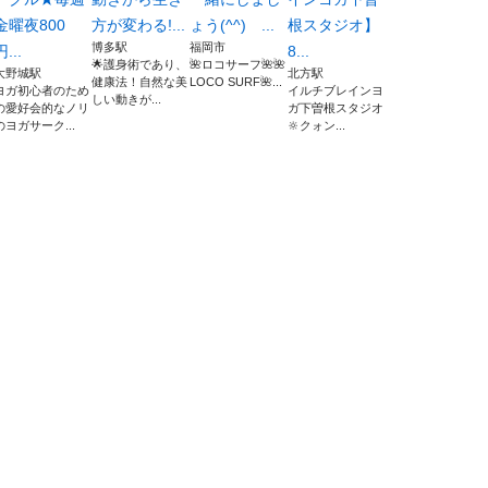
金曜夜800
方が変わる!...
ょう(^^) ...
根スタジオ】
博多駅
福岡市
円...
8...
🌟護身術であり、
🌺ロコサーフ🌺🌺
大野城駅
北方駅
健康法！自然な美
LOCO SURF🌺...
ヨガ初心者のため
イルチブレインヨ
しい動きが...
の愛好会的なノリ
ガ下曽根スタジオ
のヨガサーク...
🔆クォン...