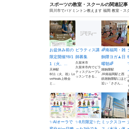
スポーツの教室・スクールの関連記事
田川市でバドミントン教えます 福岡 教室・
お盆休み前の
ピラティス講
🌈南福岡・雑
限定開催‼️8/1
師募集
餉隈ヨガ🧘日
久留米市
1（火、...
曜朝🌈
久留米市内でピラ
天神駅
雑餉隈駅
ティスグループレ
8/11（火、祝）Lo
JR南福岡駅と西
ッスンできる...
veHeals上映会
鉄雑餉隈駅にほど
と...
近い「さざん...
✨AIオーラで
✨8月限定✨た
ミックスコー
変化が一目瞭
った3分であ
ス（水泳・体