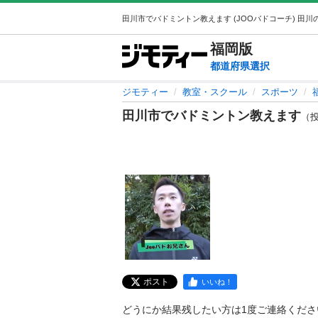
福岡
版
都道府県選択
ジモティー
教室・スクール
スポーツ
田川市でバドミントン教えます
（投稿
ポスト
いいね！
どうにか結果残したい方は1度ご連絡ください