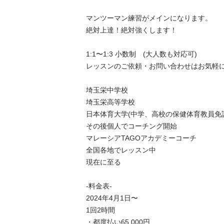
マンツーマン練習がメインになります。

絶対上達！絶対強くします！

1:1〜1:3 小数制　(大人数も対応可)

レッスンのご依頼・お問い合わせはお気軽に
埼玉栄中学校

埼玉栄高等学校

日本体育大学(中学、高校の保健体育教員免許
その後個人でコーチング開始

マレーシアTAGOアカデミーコーチ

全国各地でレッスン中

現在に至る

-料金表-

2024年4月1日〜

1回2時間

・都度払い65,000円
