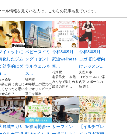
スクール情報を見ている人は、こちらの記事も見ています。
ダイエットに
ベビースイミ
令和8年9月
令和8年9月
特化したジム
ング（セント
武道wellness
ヨガ 初心者向
で効率的にダ
ラルウェルネ
空...
けレッスン...
花畑駅
久留米市
イ...
ス...
老若男女 家族
ヨガクラスのご案
三ヶ森駅
福岡市
みんなで楽しめる
内💡 スポーツの
年齢と共に痩せに
40年以上の歴史の
武道の世界 ...
秋 新し...
くくなったと思い
中でオリンピック
ませんか？ ...
選手を輩出...
大野城ヨガサ
💫福岡博多〜
サーフィン
【イルチブレ
ークル★毎週
動きから生き
一緒にしまし
インヨガ下曽