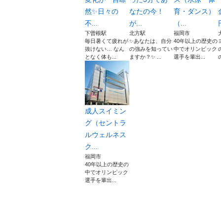
然✨日々の
なたの今！
育・ダンス）
不...
が...
（...
下曽根駅
北方駅
福岡市
毎日暑くて疲れが
✨あなたは、自分
40年以上の歴史の
抜けない… なん
の強みを知ってい
中でオリンピック
となく体も...
ますか？✨ ...
選手を輩出...
成人スイミン
グ（セントラ
ルウェルネス
ク...
福岡市
40年以上の歴史の
中でオリンピック
選手を輩出...