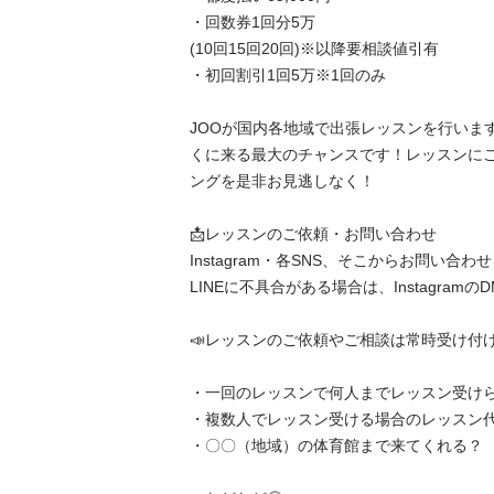
・回数券1回分5万

(10回15回20回)※以降要相談値引有

・初回割引1回5万※1回のみ

JOOが国内各地域で出張レッスンを行いま
くに来る最大のチャンスです！レッスンに
ングを是非お見逃しなく！

📩レッスンのご依頼・お問い合わせ

Instagram・各SNS、そこからお問い合
LINEに不具合がある場合は、Instagram
📣レッスンのご依頼やご相談は常時受け付け
・一回のレッスンで何人までレッスン受けら
・複数人でレッスン受ける場合のレッスン代
・〇〇（地域）の体育館まで来てくれる？ 
