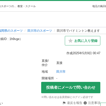
田川市でバドミントン教えます (JOOバドコーチ) 田川のスポーツの生徒募集・教室・スクールの広告掲示板｜ジモティー
教室・スクール
地元の掲示
福岡県のスポーツ
田川市のスポーツ
田川市でバドミントン教えます
ID : 1h9vge）
お気に入り登録
作成
2025年5月9日 00:47
直接/
直接
仲介
地域
田川市
開催場所
-
投稿者にメールで問い合わせ
※問い合わせは会員登録とログイン必須です
違反を報告
注意事項

