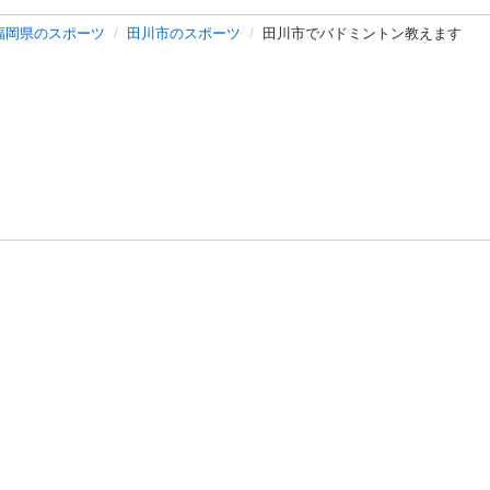
福岡県のスポーツ
田川市のスポーツ
田川市でバドミントン教えます
バシーポリシー
プライバシー・ステートメント
健全化に資する運用
プ
ご利用ガイド
フリーワードで探す
特定商取引法の表示
利用