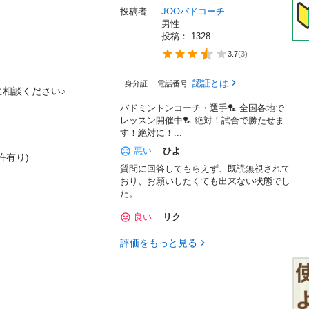
投稿者
JOOバドコーチ
男性
投稿： 
1328
3.7
(
3
)
認証とは
身分証
電話番号
相談ください♪

バドミントンコーチ・選手🏸 全国各地で
レッスン開催中🏸 絶対！試合で勝たせま
す！絶対に！...
悪い
ひよ
有り)

質問に回答してもらえず、既読無視されて
おり、お願いしたくても出来ない状態でし
た。
良い
リク
評価をもっと見る