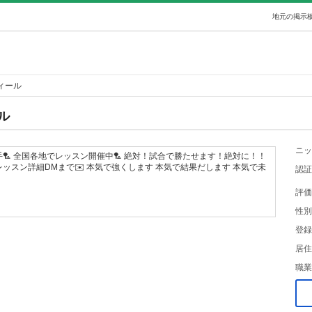
地元の掲示板
ィール
ル
ニッ
🏸 全国各地でレッスン開催中🏸 絶対！試合で勝たせます！絶対に！！
ッスン詳細DMまで✉️ 本気で強くします 本気で結果だします 本気で未
認証
評価
性別
登録
居住
職業