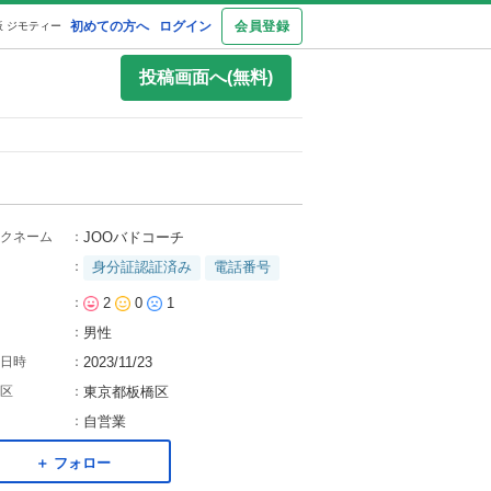
初めての方へ
ログイン
会員登録
 ジモティー
投稿画面へ(無料)
クネーム
：
JOOバドコーチ
：
身分証認証済み
電話番号
：
2
0
1
：
男性
日時
：
2023/11/23
区
：
東京都板橋区
：
自営業
＋ フォロー