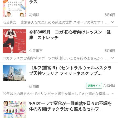
ラス
っているけど時間がないし→...
花畑駅
8月6日
老若男女 家族みんなで楽しめる武道の世界 スポーツの秋です！ レ
ベルに合わせたクラスで 技術や現代に役立つ武道を学びませんか？😃
福岡
久留米市
花畑駅
スポーツ
仲間
令和8年9月 ヨガ 初心者向けレッスン 健
👍 芸術、スポーツ 習い事を始めたくなる涼しい季節になっていきます
康 ストレッチ
🍂 下は幼稚園〜 ...
久留米市
8月6日
ヨガクラスのご案内💡 スポーツの秋 新しいことを始めませんか？ ヨ
ガってどんな感じ？ 体、カタイけど 普段運動していないけど どんな
福岡
久留米市
ヨガ
料金
ゴルフ(重富IR)（セントラルウェルネスクラ
方でも、ゆっくり体と向き合いながら行いますので大丈夫です😌 若い
ブ天神ソラリア フィットネスクラブ…
方からママさん、マダ...
7月24日
提携サイト
福岡市
40年以上の歴史の中でオリンピック選手を輩出してきた確かな指導法
で一人一人に応じた段階指導を行います。 ゴルフに興味がある！始め
福岡
福岡市
ゴルフ
✨AIオーラで変化が一目瞭然✨日々の不調を
てみたい！楽しみたい！上手くなりたい。親切・丁寧に楽しくレッス
体の内側(チャクラ)から整えるセルフ…
ンができます。 セントラルスポー...