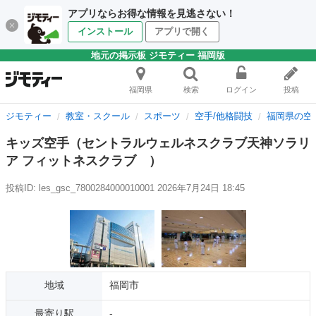
アプリならお得な情報を見逃さない！
インストール
アプリで開く
地元の掲示板 ジモティー 福岡版
福岡県
検索
ログイン
投稿
ジモティー
教室・スクール
スポーツ
空手/他格闘技
福岡県の空
キッズ空手（セントラルウェルネスクラブ天神ソラリ
ア フィットネスクラブ ）
投稿ID: les_gsc_7800284000010001
2026年7月24日 18:45
地域
福岡市
最寄り駅
-