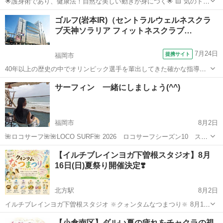
🌟護身術であり、健康法！自然な美しい動きが身につく🌟 🟨 気のトレ
ーニングの１つ、健康武術「道家動功術」 🔸 若返り法 であり、
福岡
福岡市
博多駅
気功
護身術
ゴルフ(岩本IR)（セントラルウェルネスクラ
🔸 美容法 でもあり 🔸 事故からも身を守ることができる
ブ天神ソラリア フィットネスクラブ…
方法...
7月24日
提携サイト
福岡市
40年以上の歴史の中でオリンピック選手を輩出してきた確かな指導法
で一人一人に応じた段階指導を行います。 ゴルフに興味がある！始め
福岡
福岡市
ゴルフ
サーフィン 一緒にしましょう(^^)
てみたい！楽しみたい！上手くなりたい。親切・丁寧に楽しくレッス
ンができます。 セントラルスポー...
福岡市
8月2日
🌺ロコサーフ🌺🌺LOCO SURF🌺 2026 ロコサーフシーズン10 スタ
ートします🌊 2026 5月12日より サーフィンレッスン受付けします。
福岡
福岡市
サーフィン
カップル
【イルチブレインヨガ下曽根スタジオ】8月
今なら 今シーズン2回レッスン受講で ミッドレングスボードをプレ
16日(日)夏祭り開催決定❣️
ゼントしま...
北方駅
8月2日
イルチブレインヨガ下曽根スタジオ 🔆クォンタムなつまつり‪🔆‬ 8月16
日(日)10時30分～16時00分 予約不要✨出入り自由✨見学だけでもOK👌
福岡
北九州市
北方駅
ヨガ
イルチブレインヨガ
【小倉南区】ダルい夏の疲れをチャクラの視