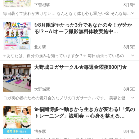
下曽根駅
8月6日
毎日暑くて疲れが抜けない… なんとなく体も心も重たい😫 そんな毎日
を過ごしていませんか？ 疲れやストレスが続くと 体だけでなく脳や心
福岡
北九州市
下曽根駅
ヨガ
オーラ
✨8月限定✨たった3分であなたの今！が分か
の働きにも 影響が出やすくなります。 この体験会では、 **体・心・意
る!?～AIオーラ撮影無料体験実施中…
識（3Body...
北方駅
8月5日
✨あなたは、自分の強みを知っていますか？✨ 毎日頑張っているの
に… ✔ このままでいいのかな？ ✔ 自分に合う働き方って何だろう？
福岡
北九州市
北方駅
ヨガ
オーラ
大野城ヨガサークル★毎週金曜夜800円★
✔ 人間関係で疲れてしまう… ✔ 自分の魅力をもっと活かしたい！ そ
んな方に体験してい...
大野城駅
8月5日
ヨガ初心者のための愛好会的なノリのヨガサークルです。 美容と健康
のため毎週金曜の19時半から20時半まで大野城市南コミュニティセン
福岡
大野城市
大野城駅
ヨガ
サークル
💫福岡博多〜動きから生き方が変わる!「気の
ターで活動します。 男性も女性も一緒に身体を動かしていつまでも
トレーニング」説明会 ～心身を整える…
若々しさを維持しましょう♪ ...
博多駅
8月4日