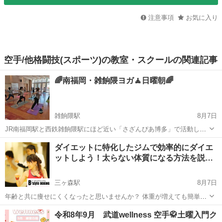
注意事項
お気に入り
空手/他格闘技(スポーツ)の教室・スクールの関連記事
🌈南福岡・雑餉隈ヨガ🧘日曜朝🌈
雑餉隈駅
8月7日
JR南福岡駅と西鉄雑餉隈駅にほど近い「さざんぴあ博多」で活動して
るヨガサークルです。 毎週、日曜朝9:15～10:15の60分ヨガの練習を
福岡
福岡市
雑餉隈駅
ヨガ
男性
ダイエットに特化したジムで効率的にダイエ
やってます♪ 男性も女性も一緒に身体を動かしていつまでも若々しさ
ットしよう！太らない体質になる方法を説…
を維持しましょ...
三ヶ森駅
8月7日
年齢と共に痩せにくくなったと思いませんか？ 体重が増えても簡単に
減らないし、体型のたるみが気になってきたから食事は控えても体重
福岡
北九州市
三ヶ森駅
その他
令和8年9月 武道wellness 空手🥋土曜入門ク
は増えるし、体型は変わらないし、下半身はだらしない体型に▪▪▪分か