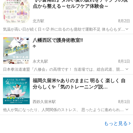
無料ブースも有り♪ 暑い日々が続く毎日・・・ 大人も子どももみんな
点から整える～セルフケア体験会～
で笑っ...
北方駅
8月2日
気温が高い日が続く日々🥵 外に出るのも億劫で運動不足 体も心もダル
い日が続く そんな思いをしていませんか❓ 疲れやストレスが続くと、
福岡
北九州市
北方駅
ヨガ
チャクラ
八幡西区で護身術教室‼️
体だけでなく脳や心の働きにも 影響が出やすくなります😫 東洋ではそ
の状態を 生命エネルギ...
永犬丸駅
8月1日
日本拳法道連盟『八修会』の高増です！ 当道場では、総合武道、競技
武道、護身術の稽古をしております。 場所:八幡西区「市瀬公民館」
福岡
北九州市
永犬丸駅
空手/他格闘技
護身術
福岡久留米✨️ありのままに 明るく 楽しく 自
時間:毎週金曜日19:30～21:00 1レッスン:800円(初回無料体験あり) 参
分らしく✨️「気のトレーニング説…
加資格:...
西鉄久留米駅
8月1日
他人が気になったり、人間関係のストレス、 思ったように進められな
いイライラ まだ先の未来に対する不安など、 日常にはさまざまな心の
福岡
久留米市
西鉄久留米駅
気功
場所
葛藤が潜みますね。 『老子』の言葉には、 ❇️「 徳 を 内に秘...
もっと見る