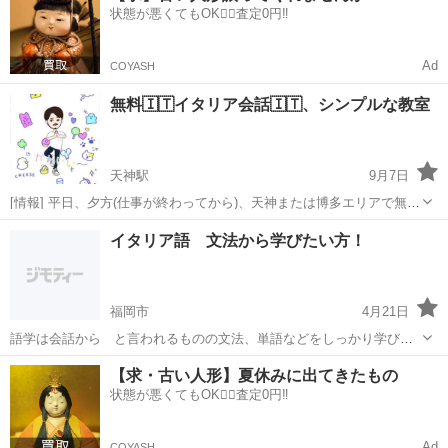
状態が悪くてもOK🙆‍♀️査定0円‼️
Ad
COYASH
無料🇮🇹イタリア会話🇮🇹、シンプルな教室
天神駅
9月7日
[情報] 平日、夕方(仕事が終わってから)、天神または博多エリアで無料
会話または言語の最初照会等行います。 場所は毎回、ご相談の上、決
福岡
福岡市
天神駅
イタリア語
無料
イタリア語 文法から学びたい方！
める事。 時間は40分位。 [条件] 21歳以上の方のみお願い致します。
...
福岡市
4月21日
語学は会話から と言われるものの文法、単語などをしっかり学びた
い方。イタリアナポリにて3年間滞在しましたが、語学学校にも通って
福岡
福岡市
イタリア語
講座
【求・古い人形】夏休みに出てきたもの
おり、文法理解、説明には自信があります。 イタリア語文法、構成の
状態が悪くてもOK🙆‍♀️査定0円‼️
基礎から学びたい方のための1時間の...
Ad
COYASH