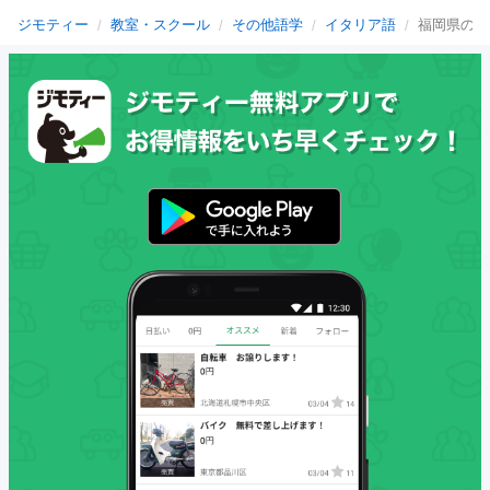
ジモティー
教室・スクール
その他語学
イタリア語
福岡県のイ