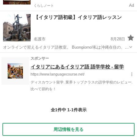
Ad
くらしノート
【イタリア語初級】イタリア語レッスン
名護市
8月28日
オンラインで習えるイタリア語教室。 Buongiorno!私は沖縄在住の、み
やぎです。宜しくお願い致します。 東京で生まれ英文学部を卒業後、
沖縄
名護市
イタリア語
オンライン
東京の銀行系の会社に就職。 6年間就業しイタリアに移住して20年。
...
全1件中 1-1件表示
周辺情報を見る