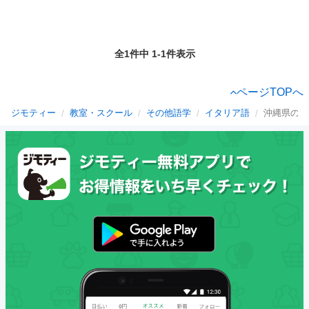
全1件中 1-1件表示
ページTOPへ
ジモティー
教室・スクール
その他語学
イタリア語
沖縄県のイ