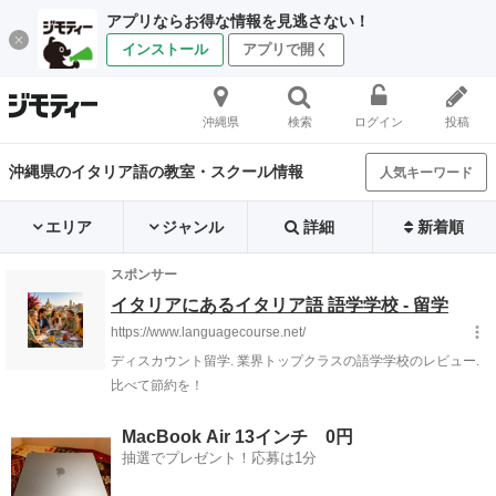
アプリならお得な情報を見逃さない！
インストール
アプリで開く
沖縄県
検索
ログイン
投稿
沖縄県のイタリア語の教室・スクール情報
人気キーワード
エリア
ジャンル
詳細
新着順
MacBook Air 13インチ 0円
抽選でプレゼント！応募は1分