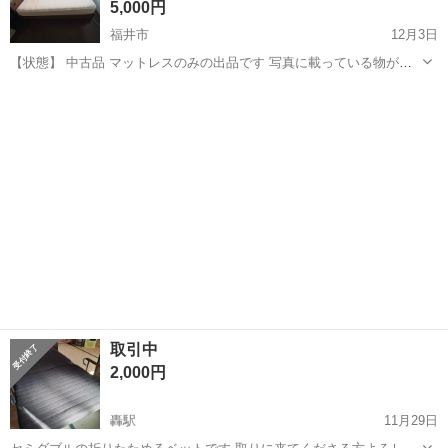
5,000円
福井市
12月3日
【状態】 中古品 マットレスのみの出品です 写真に載っている物が全
てです。 画像にてご確認ください。 現状お渡しになります。 神経質
福井
福井市
ベッド
セミダブル
な方はご遠慮ください。 検品は素人によるものです。十分気を付けて
はおりますが、見...
取引中
2,000円
轟駅
11月29日