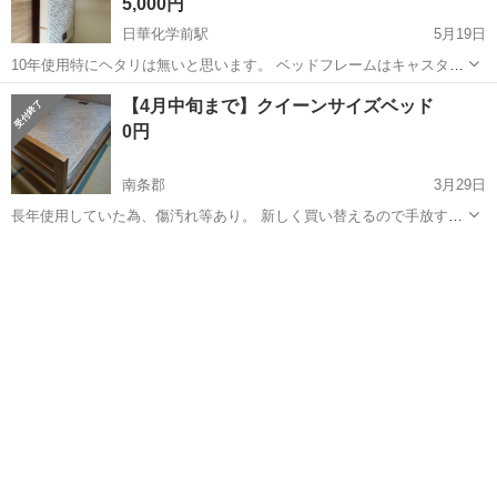
5,000円
日華化学前駅
5月19日
10年使用特にヘタリは無いと思います。 ベッドフレームはキャスター
付きで動きます。 サイドテーブルは任意で欲しい方あれば。 取りに来
福井
福井市
日華化学前駅
ベッド
サイドテーブル
【4月中旬まで】クイーンサイズベッド
ていただける方お願いいたします。
0円
南条郡
3月29日
長年使用していた為、傷汚れ等あり。 新しく買い替えるので手放すこ
とになりました。 NOクレームNOリターンでお願いします。 マットレ
福井
南条郡
ベッド
クイーンサイズベッド
スは使用感ありますが まだまだ使えると思います。 フレームも傷など
ありますが 後は問題な...