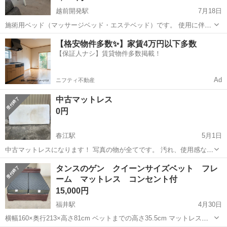
越前開発駅
7月18日
施術用ベッド（マッサージベッド・エステベッド）です。 使用に伴う
汚れ、擦れ、使用感がありますので写真をご確認ください。 破れは見
福井
福井市
越前開発駅
ベッド
【格安物件多数✨】家賃4万円以下多数
当たりませんが、中古品のため現状渡しとなります。 整体院、リラク
【保証人ナシ】賃貸物件多数掲載！
ゼーション、エステ、自宅サ...
Ad
ニフティ不動産
中古マットレス
0円
春江駅
5月1日
中古マットレスになります！ 写真の物が全てです。 汚れ、使用感など
ありますので神経質な方はご遠慮ください。 詳細はメッセージまでお
福井
坂井市
春江駅
ベッド
汚れ
タンスのゲン クイーンサイズベット フレ
願いします。
ーム マットレス コンセント付
15,000円
福井駅
4月30日
横幅160×奥行213×高さ81cm ベットまでの高さ35.5cm マットレスま