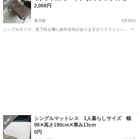
2,000円
人気の工場のお仕事 ◇結晶...
東京駅
3月24日
シングルサイズ、落下防止柵に経年劣化がありますがリクライニング
も稼動しますしまだまだ使えます。 できるだけ早くとりにきてくれる
福井
坂井市
東京駅
ベッド
リクライニング
方を優先させていただきます。 よろしくおねがいします。
シングルマットレス 1人暮らしサイズ 幅
98✕高さ190cm✕厚み13cm
0円