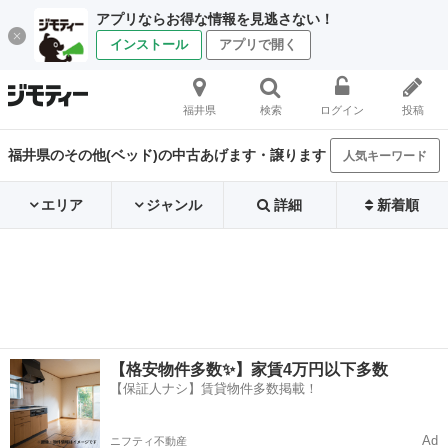
アプリならお得な情報を見逃さない！
インストール
アプリで開く
福井県
検索
ログイン
投稿
福井県のその他(ベッド)の中古あげます・譲ります
人気キーワード
エリア
ジャンル
詳細
新着順
【格安物件多数✨】家賃4万円以下多数
【保証人ナシ】賃貸物件多数掲載！
Ad
ニフティ不動産