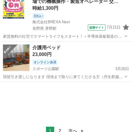
場での機械操作・製造オペレーター 交…
時給1,300円
日払い
株式会社BREXA Next
7月21日
提携サイト
長野県 茅野駅
家賃無料の社宅でスマートライフをスタート！＜半導体基板製造の機
械操作・検査＞ランチ代もかからないオトクな職場◎／稼ぎもしっか
長野
茅野市
茅野駅
その他
介護用ベッド
り！月収例31万円／長野県茅野市 半導体基板の製造・検査 クリーンル
23,000円
ーム内で、半導体基板の製造や検...
オンライン決済
スポーツ公園駅
3月26日
現状引き渡しになります 現地まで取りに来てくださる方（丹生郡越前
町） 日にちわ決まり次第相談
福井
丹生郡
スポーツ公園駅
ベッド
現地
1
2
次へ