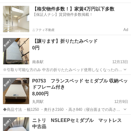
円！／うれしい土日祝休み★年間休日125日／稼げる夜勤専属！日払い
長野
松本市
南松本駅
その他
【格安物件多数！】家賃4万円以下多数
OK！ 人気の工場のお仕事 ◇カーナビゲーション部品の組立◇ ■ 業務
【保証人ナシ】賃貸物件多数掲載！
内容 車載用カーナビゲ...
Ad
ニフティ不動産
【譲ります】折りたたみベッド
0円
南条駅
12月13日
※引取り可能な方のみ 中古の折りたたみベッド使用しなくなったので
引取り可能な方へお譲り致します。 簡易マット部分は、除菌シートと
福井
南条郡
南条駅
ベッド
折りたたみ
P0753 フランスベッド セミダブル 収納ベッ
散水クリーナーで簡易的に掃除してあります。 サイズ 使用時は、長さ
ドフレーム付き
200mm×幅100mm高さ...
8,000円
丸岡駅
12月9日
◆商品寸法 ・幅1250 ・奥行き2160 ・高さ840（寝台面までの高さ
410） ◆状態 ・傷や汚れあり ヘタリなし、比較的綺麗、フレームに
福井
坂井市
丸岡駅
ベッド
フレーム
ニトリ NSLEEPセミダブル マットレス
小傷あり ※配送設置時は別途5000円頂きます。 ...
中古品