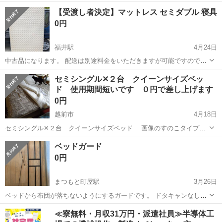
福井
福井市
越前新保駅
ベッド
すのこ
【受渡し者決定】マットレス セミダブル 寝具
0円
福井駅
4月24日
中古品になります。 配送は別途料金をいただきますが可能ですので、
お気軽にご相談ください。
福井
福井市
福井駅
ベッド
セミシングル✕２台 クイーンサイズベッ
ド 使用期間短いです ０円で差し上げます
0円
越前市
4月18日
セミシングル✕２台 クイーンサイズベッド 画像のすのこタイプの
土台もセットです。 寸法おおよそですが、長さ１９０Ｃｍ・幅７０Ｃ
福井
越前市
ベッド
クイーンサイズベッド
ベッドガード
ｍ・位となります。 使用期間は半年ほどです。 マットレスは、ふつう
0円
の硬さ...
まつもと町屋駅
3月26日
ベッドから布団が落ちないようにするガードです。 ドタキャンなし。
取引後はノーリターン・ノークレームでお願いします 受け渡し場所 ゲ
福井
福井市
まつもと町屋駅
ベッド
ゲンキー
≪寮無料・月収31万円・派遣社員≫半導体工
ンキー福井二の宮店駐車場