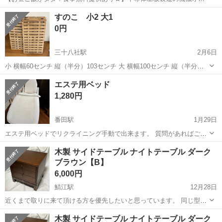
レーターや検査作業！未経験活躍中★カップル＆友達同士の応募OK！
長野
茅野市
茅野駅
その他
すのこ 小2 大1
赴任旅費会社負担★嬉しい無料送迎◎正社員登用制度あり！マイカー
0円
通勤OK！無料駐車場完備！《長野県茅...
三十八社駅
2月6日
小 横幅60センチ 縦（半分）103センチ 大 横幅100センチ 縦（半分）
100センチ 引っ越しに伴いお譲りします
福井
鯖江市
三十八社駅
ベッド
すのこ
エステ用ベッド
1,280円
番田駅
1月29日
エステ用ベッドでリクライニング手動で出来ます。 質問があればご連
絡ください できるだけ早くとりにきてくれる方を優先させていただき
福井
あわら市
番田駅
ベッド
リクライニング
木製 サイドテーブル ナイトテーブル ダーク
ます。 よろしくおねがいします。
ブラウン【B】
6,000円
鯖江駅
12月28日
近くまで取りに来て頂ける方を優先したいと思っています。 同じ型の
ものをもう1品出品しています。 1個で使用しても、両サイドに2個並
福井
鯖江市
鯖江駅
ベッド
木製
木製 サイドテーブル ナイトテーブル ダーク
べてもおしゃれです。 【サイズ】 （外寸） 縦 約40cm 横 約45.5cm...