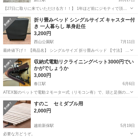
【27日に取りに来ていただける方！！】 1年ほど前にジモティで頂き
ました(o^^o) 1度も使わないでしまってあるので、使っていただける方
福井
鯖江市
鯖江駅
ベッド
汚れ
折り畳みベッド シングルサイズ キャスター付
にと思い出品しました♪ もともとの汚れがあるので、写真でご確認下
き 一人暮らし 単身赴任
さい。 取りに来て...
3,200円
西山公園駅
7月11日
最終値下げ！ 【商品名】 シングルサイズ 折り畳みベッド 【寸法】 ベ
ッド状態 幅193×奥行き90×高さ40 折り畳み幅26×奥行き90×高さ110
福井
鯖江市
西山公園駅
ベッド
シングル
収納式電動リクライニングベット3000円でい
数段階のリクライニング機能あります 【その他】 状態はそれなり...
かがでしょうか
3,000円
春江駅
6月6日
ATEX製のベットで電動２モーター式（リモコン有）で、頭と足側の両
方が上下に動きます。 ベット重量40㎏、本体サイズ：約
福井
坂井市
春江駅
ベッド
ベット
すのこ セミダブル用
W1050×L2030×H590mm、 マットサイズ：約W900×L1900×ｔ
2,000円
100mm、色：ブラ...
越前新保駅
5月19日
必要な方どうぞ。