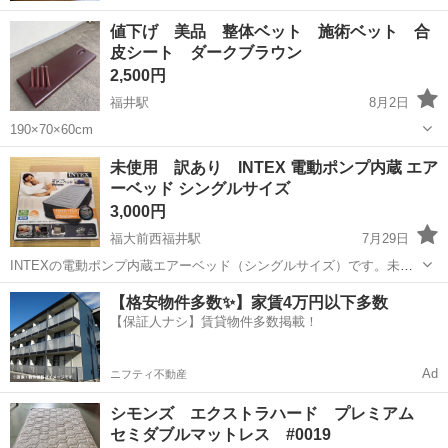
値下げ 美品 整体ベット 施術ベット 合
皮シート ダークブラウン
2,500円
福井駅
8月2日
190×70×60cm
福井
福井市
福井駅
ベッド
ベット
未使用 訳あり INTEX 電動ポンプ内蔵 エア
ーベッド シングルサイズ
3,000円
福大前西福井駅
7月29日
INTEXの電動ポンプ内蔵エアーベッド（シングルサイズ）です。未使
用品ですが、購入後に膨らまし、空気を抜いた状態で西向きの縁側に
福井
福井市
福大前西福井駅
ベッド
【格安物件多数✨】家賃4万円以下多数
置いていた為に一部変色しています。汚れではありません。白っぽく
【保証人ナシ】賃貸物件多数掲載！
見えるのもベロア調でシワではありま...
Ad
ニフティ不動産
シモンズ エクストラハード プレミアム
セミダブルマットレス #0019