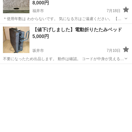
8,000円
福井市
7月18日
＊使用年数は わからないです。 気になる方はご遠慮ください。 【商
品状態】 アンティーク、ヴィンテージ、中古品等につき、 経年による
福井
福井市
ベッド
【値下げしました】電動折りたたみベッド
キズや擦れなどは必ずあります。 状態が気にならない方のみお願い致
5,000円
します。 全ては撮影...
坂井市
7月10日
不要になったため出品します。 動作は確認。 コードが中身が見えるよ
うになっています。写真を参照。 引き取りでお願いします。 引き取り
福井
坂井市
ベッド
電動
場所は、福井県です。