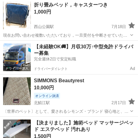
福井
坂井市
ベッド
整骨院
折り畳みベッド，キャスターつき
視出来る限りの傷、イタミは写...
1,000円
西山公園駅
7月18日
現在お問い合わせ複数いただいており，一旦受付を中断させていただ
きたいと思います。選定者決定しない場合，再度募集させていただき
福井
鯖江市
西山公園駅
ベッド
キャスター
【未経験OK🚚】月収30万↑中型免許ドライバ
たいと思います。 家人が使用していましたが，不要になったためこち
ー募集
らに出します。自宅まで取りにきてく...
完全週休2日で安定転職
Ad
ドライバーダイレクト
SIMMONS Beautyrest
10,000円
オンライン決済
北鯖江駅
2月17日
〔世界のベット〕として、愛されるシモンズ・ブランド 寝心地と、ブ
ランドで、選ばれています。 快適な眠り、寝心地が、際立つマットレ
福井
鯖江市
北鯖江駅
ベッド
Beautyrest
【決まりました】施術ベッド マッサージベッ
ス。 長さ208 幅120 厚み18㎝ セミダブルサイズのマットレスになりま
ド エステベッド 汚れあり
す。...
1,500円