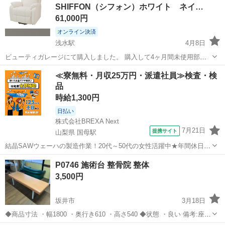
SHIFFON（シフォン）ホワイト ネイ…
61,000円
オンライン決済
浅水駅
4月8日
ビューティガレージにて購入しました。 購入して4ヶ月間未使用部屋
に置いてあった為開封後設置して試し乗りだけのほぼ未使用品になり
福井
福井市
浅水駅
ベッド
SHIFFON
≪寮無料・月収25万円・派遣社員≫検査・検
ます。 動作確認済み。 以下ビューティガレージ引用 最適なポジシ
品
ョンを簡単に作れる リクライ...
時給1,300円
日払い
株式会社BREXA Next
7月21日
提携サイト
山梨県 国母駅
結晶SAWウェーハの製造作業！20代～50代の女性活躍中★年間休日
120日＆土日祝休み！クリーンルーム内でのお仕事！日払い制度利用可
山梨
国母駅
その他
P0746 施術台 整骨院 整体
◎正社員登用制度あり！マイカー通勤可！《山梨県中巨摩郡昭和町》
3,500円
人気の工場のお仕事 ◇結晶...
坂井市
3月18日
◆商品寸法 ・幅1800 ・奥行き610 ・高さ540 ◆状態 ・良い 備考:座面
に汚れ、傷あり ※配送設置時は別途5000円頂きます。 ◆注意事項 目