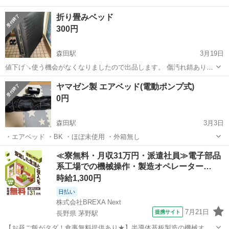
折り畳みベッド
300円
森田駅
3月19日
値下げ↘︎使う機会がなくなりましたので出品します。 傷汚れ錆ありま
す。
福井
福井市
森田駅
ベッド
汚れ
ヤマゼン製 エアベッド(電動ポンプ式)
0円
森田駅
3月3日
・エアベッド ・BK ・ほぼ未使用 ・外箱無し
福井
福井市
森田駅
ベッド
ヤマゼン
≪寮無料・月収31万円・派遣社員≫電子部品
系工場での機械操作・製造オペレーター…
時給1,300円
日払い
株式会社BREXA Next
7月21日
提携サイト
長野県 茅野駅
【お昼ご飯がタダ！食事無料提供あり★】半導体基板製造の機械オペ