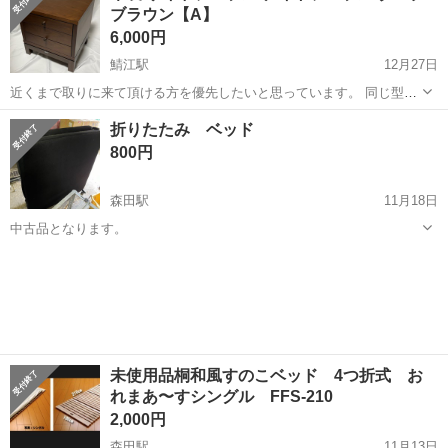
ブラウン【A】
6,000円
鯖江駅
12月27日
近くまで取りに来て頂ける方を優先したいと思っています。 同じ型の
ものをもう1品出品しています。 1個で使用しても、両サイドに2個並
福井
鯖江市
鯖江駅
ベッド
木製
折りたたみ ベッド
べてもおしゃれです。 【サイズ】 （外寸） 縦 約40cm 横 約45.5cm...
800円
森田駅
11月18日
中古品となります。
福井
福井市
森田駅
ベッド
折りたたみ
未使用品桐和風すのこベッド 4つ折式 お
れまあ〜すシングル FFS-210
2,000円
森田駅
11月13日