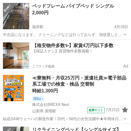
での高さ57cm
福井
福井市
福井駅
ベッド
ゲン
ベッドフレーム パイプベッド シングル
2,000円
福井駅
4月19日
中古品になります。 クリーニングなどは行っておらず、現状渡しとな
ります。
福井
福井市
福井駅
ベッド
パイプベッドフレーム
【格安物件多数✨】家賃4万円以下多数
【保証人ナシ】賃貸物件多数掲載！
Ad
ニフティ不動産
≪寮無料・月収25万円・派遣社員≫電子部品
系工場での検査・検品 交替制
時給1,300円
日払い
株式会社BREXA Next
7月21日
提携サイト
山梨県 国母駅
結晶SAWウェーハの製造作業！20代～50代の女性活躍中★年間休日
120日＆土日祝休み！クリーンルーム内でのお仕事！日払い制度利用可
山梨
国母駅
その他
リクライニングベッド【シングルサイズ】
◎正社員登用制度あり！マイカー通勤可！《山梨県中巨摩郡昭和町》