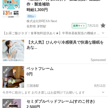
作・製造補助
時給1,300円
日払い
株式会社BREXA Next
7月21日
提携サイト
長野県 茅野駅
【お昼ご飯がタダ！食事無料提供あり★】半導体基板製造の機械オペ
レーターや検査作業！未経験活躍中★カップル＆友達同士の応募OK！
長野
茅野市
茅野駅
その他
赴任旅費会社負担★嬉しい無料送迎◎正社員登用制度あり！マイカー
通勤OK！無料駐車場完備！《長野県茅...
ベットフレーム
0円
三国港駅
8月11日
今月中に処分します お引き渡しはお盆明けでお願いします
福井
坂井市
三国港駅
ベッド
ベット
セミダブルベッドフレーム(すのこ付き)
2,500円