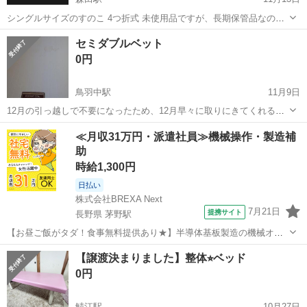
シングルサイズのすのこ 4つ折式 未使用品ですが、長期保管品なので
ご理解頂ける方のみよろしくお願いいたします。
福井
福井市
森田駅
ベッド
シングル
セミダブルベット
0円
鳥羽中駅
11月9日
12月の引っ越しで不要になったため、12月早々に取りにきてくれる方
にお譲りします。古いため、少し汚れてますが、BOXシーツを、常に
福井
鯖江市
鳥羽中駅
ベッド
ダブルベット
≪月収31万円・派遣社員≫機械操作・製造補
使っておりますので、シーツ使えば、気にならないかも？？と。。。
助
時給1,300円
日払い
株式会社BREXA Next
7月21日
提携サイト
長野県 茅野駅
【お昼ご飯がタダ！食事無料提供あり★】半導体基板製造の機械オペ
レーターや検査作業！未経験活躍中★カップル＆友達同士の応募OK！
長野
茅野市
茅野駅
その他
【譲渡決まりました】整体⭐︎ベッド
赴任旅費会社負担★嬉しい無料送迎◎正社員登用制度あり！マイカー
0円
通勤OK！無料駐車場完備！《長野県茅...
鯖江駅
10月27日