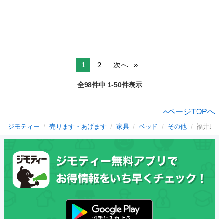
1
2
次へ
全98件中 1-50件表示
ページTOPへ
ジモティー
売ります・あげます
家具
ベッド
その他
福井県