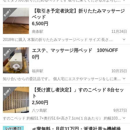
セミダブルの折りたためるベットです 取りに来てくださる方よろしく
お願いいたします
福井
吉田郡
轟駅
ベッド
ダブルベット
【取引き予定者決定】折りたたみマッサージ
ベッド
6,500円
南条駅
11月24日
2018年に購入 木製の折りたたみマッサージベッド サイズ:長さ
185cm✖️幅70cm✖️高さ52〜82cm 10段階調整 クッション厚み:5cm
福井
南条郡
南条駅
ベッド
折りたたみ
エステ、マッサージ用ベッド 100%OFF
重量:約14.5kg カラー:ダークブラウン 状態: 5-6回使いまし...
0円
福井駅
10月15日
知り合いからの委託品です。 個人宅にエステやマッサージをしに来て
もらっていた時に使っていたベッドです。写真に写っている椅子と小
福井
福井市
福井駅
ベッド
個人
【受け渡し者決定】」すのこベッド 8台セッ
物類もあります。黄ばみや黒ずみが少しあります。ベッドの高さはハ
ト
ンドルで調整できます。週末のみ引き取...
2,500円
八ツ島駅
9月27日
すのこベッド 約幅51.7×奥行51.6×高さ7.1cm(１台あたり） 約幅103×
奥行204×高さ7.1cm(8台セット時） １枚あたり 耐荷重 120kg シン
福井
福井市
八ツ島駅
ベッド
すのこベッド
≪寮無料・月収31万円・派遣社員≫機械操
グルサイズ ８枚セット 組合せ自由 材質 P...