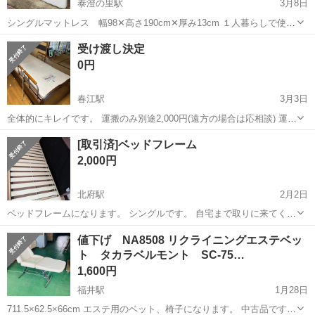
泰澄の里駅
3月8日
シングルマットレス 幅98✕高さ190cm✕厚み13cm １人暮らしで使用
していました。 スプリング式で柔らかめです。 背面、前面にシミあ
福井
福井市
泰澄の里駅
ベッド
シングル
受け渡し決定
り。 福井市三十八社まで、できるだけ早くとりにきてくれる方を優先
0円
させていただき...
春江駅
3月3日
全体的にキレイです。 運搬のみ別途2,000円(遠方の場合は応相談) 運搬
設置まで3,000円。 ※引き取りに来られる方は無料 積み込みは手伝い
福井
坂井市
春江駅
ベッド
電動
[取引済]ベッドフレーム
ます。
2,000円
北府駅
2月2日
ベッドフレームになります。 シングルです。 自宅まで取りに来てくだ
さる方お願いいたします。
福井
越前市
北府駅
ベッド
フレーム
値下げ NA8508 リクライニングエステベッ
ト タカラベルモント SC-75…
1,600円
福井駅
1月28日
711.5×62.5×66cm エステ用のベット、椅子になります。 中古品ですの