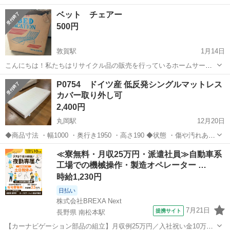
で、シートの汚れや錆がありますが、まだまだ使える状態です。
福井
福井市
福井駅
ベッド
タカラベルモント
ベット チェアー
500円
敦賀駅
1月14日
こんにちは！私たちはリサイクル品の販売を行っているホームサービ
スです。 私たちの目標は、使わなくなった商品に新たな価値を与え、
福井
敦賀市
敦賀駅
ベッド
エリア
P0754 ドイツ産 低反発シングルマットレス
環境保護に貢献することです。厳選されたリサイクル品を取り扱い、
カバー取り外し可
どなたでも手に取りやすい価格で提供...
2,400円
丸岡駅
12月20日
◆商品寸法 ・幅1000 ・奥行き1950 ・高さ190 ◆状態 ・傷や汚れあり
ヘタリなし、シミあり ※配送設置時は別途5000円頂きます。 ◆注
福井
坂井市
丸岡駅
ベッド
商品
≪寮無料・月収25万円・派遣社員≫自動車系
意事項 目視出来る限りの傷、イタミは写...
工場での機械操作・製造オペレーター …
時給1,230円
日払い
株式会社BREXA Next
7月21日
提携サイト
長野県 南松本駅
【カーナビゲーション部品の組立】月収例25万円／入社祝い金10万