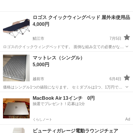
ロゴス クイックウィングベッド 屋外未使用品
4,000円
鯖江市
7月5日
ロゴスのクイックウィングベッドです。 面倒な組み立ての必要がな
く、パッと開けばベッドになり、畳むのも簡単です。 枕入らずのセミ
福井
鯖江市
ベッド
マットレス（シングル）
フラットタイプで、両側に付いたウイングが落下を防ぎます。 ・重
5,000円
量：約5.5kg ・サイ...
越前市
6月4日
価格はシングル1つの値段になります。 セミダブルは1つ、1万円で
す。 セミダルブル2つ シングル1つあります。 写真はシングルで、セ
福井
越前市
ベッド
シングル
MacBook Air 13インチ 0円
ミダブルも同じ種類です。 防水シーツを装着して使用していたので比
抽選でプレゼント！応募は1分
較的綺麗です。 ペットや...
Ad
くらしノート
ビューティガレージ電動ラウンジチェア