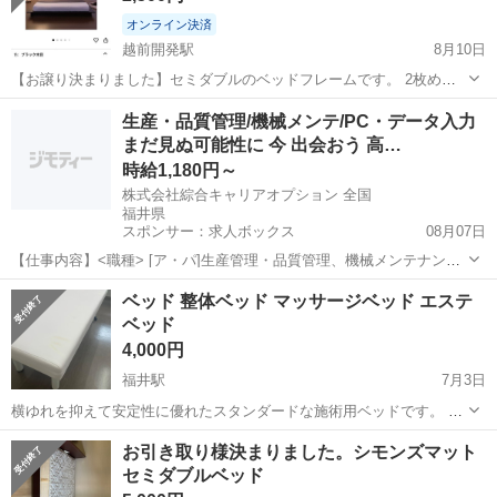
オンライン決済
越前開発駅
8月10日
【お譲り決まりました】セミダブルのベッドフレームです。 2枚めの
画像にサイズ記載しております。 バラした状態でのお譲りになりま
福井
福井市
越前開発駅
ベッド
生産・品質管理/機械メンテ/PC・データ入力
す。 (説明書等もございます) 使用は1週間ほどです。 取りに来てくだ
まだ見ぬ可能性に 今 出会おう 高…
セミダブルベッドフレーム
さる方限定でよろしくお願いします🙇
時給1,180円～
株式会社綜合キャリアオプション 全国
福井県
スポンサー：求人ボックス
08月07日
【仕事内容】<職種> [ア・パ]生産管理・品質管理、機械メンテナン
ス、データ入力、タイピング(PC・パソコン・インターネット) <雇用
アルバイト・パート
ベッド 整体ベッド マッサージベッド エステ
形態> アルバイト・パート <給与> [ア・パ]時給1,180円～ 交通費:一部
ベッド
支給 日払いOK...
4,000円
福井駅
7月3日
横ゆれを抑えて安定性に優れたスタンダードな施術用ベッドです。 経
年劣化による変色、塗装剥がれございますが頑丈なためまだまだお使
福井
福井市
福井駅
ベッド
ネジ
お引き取り様決まりました。シモンズマット
い頂けるかと思います。 商品説明 高い強度と、施術のしやすさにこだ
セミダブルベッド
わった、スタンダー...