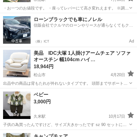
・お一つのお値段です。 ・座ってレバーにて高さ変れえます。 ※調整
確認済み ・お洒落な黒の合成革のシート面は清掃にも耐久にも最適！
愛媛
松山市
衣山駅
ソファ
ピカール
ローンブラックでも車にノレル
※2 足元に小さな錆びがあります。 ピカール研磨洗剤等で落ちるかも
信販会社でクルマのローンやリースが通らなくてもクル
しれませんので 気になる方...
マをご利用いただけるサービスがあります！
Ad
（株）ICT
美品 IDC大塚 1人掛けアームチェア ソファ
オースチン 幅104cm ハイ…
18,944円
松山市
4月20日
出品中の商品は背もたれが外れないタイプです。 頭部までサポートす
る贅沢な座り心地のロングセラーソファ「オースチン」。革本来のぬ
愛媛
松山市
ソファ
オースチン
ベビー
くもりある肌触りを感じられるセミアニリン染めを施した総革張りチ
3,000円
ェア/ソファです。 ※出品中...
久米駅
10月17日
子供の為買ったんですけど、サイズ大きかったです sz 90 セットにな
ります
愛媛
伊予郡
久米駅
ソファ
ベビー
キャンプチェア