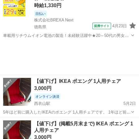
時給1,330円
日払い
株式会社BREXA Next
4月23日
提携サイト
徳島県
車載用リチウムイオン電池の製造！未経験活躍中★20～50代の男女活
躍中！寮費無料★備品付き1R寮完備！自宅からマイカー通勤OK！無料
徳島
その他
駐車場完備◎正社員登用制度あり！《徳島県板野郡松茂町》 人気の工
場のお仕事 ◇車載用リチウ...
【値下げ】IKEA ポエング 1人用チェア
3,000円
オンライン決済
西衣山駅
5月2日
5年ほど前に購入したIKEAのポエング 1人用チェアです。 1年ほど前に
組み立てて使用歴は1年未満です。 自作でカバーを掛けて使用してた
愛媛
松山市
西衣山駅
ソファ
ポエング
【値下げ】(掲載5月末まで) IKEA ポエング 1
為、キズ汚れ等はありません。 近々処分しようかと思います。 必要な
人用チェア
方はお早めに 【購...
3,000円