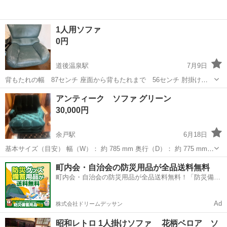
1人用ソファ
0円
道後温泉駅
7月9日
背もたれの幅 87センチ 座面から背もたれまで 56センチ 肘掛けの
幅 87センチ 座面の大きさ 51✖️36(奥) 48(手前) 土台の回転板の直径
愛媛
松山市
道後温泉駅
ソファ
アンティーク ソファ グリーン
55センチくらい 高さ 86センチ あちらこちらに経年の擦れがあり
30,000円
見...
余戸駅
6月18日
基本サイズ（目安） 幅（W）： 約 785 mm 奥行（D）： 約 775 mm
高さ（H）： 約 770 mm 座面の高さ（SH）： 約 395 mm
愛媛
松山市
余戸駅
ソファ
町内会・自治会の防災用品が全品送料無料
町内会・自治会の防災用品が全品送料無料！「防災備蓄
用品ドットコム」
Ad
株式会社ドリームデッサン
昭和レトロ 1人掛けソファ 花柄ベロア ソ