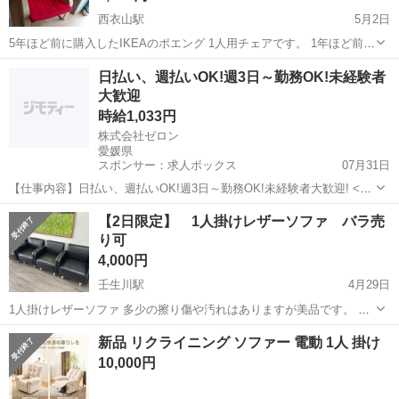
西衣山駅
5月2日
5年ほど前に購入したIKEAのポエング 1人用チェアです。 1年ほど前に
組み立てて使用歴は1年未満です。 自作でカバーを掛けて使用してた
愛媛
松山市
西衣山駅
ソファ
ポエング
日払い、週払いOK!週3日～勤務OK!未経験者
為、キズ汚れ等はありません。 近々処分しようかと思います。 必要な
大歓迎
方はお早めに 【購...
時給1,033円
株式会社ゼロン
愛媛県
スポンサー：求人ボックス
07月31日
【仕事内容】日払い、週払いOK!週3日～勤務OK!未経験者大歓迎! <給
与> 時給1033円 <勤務地> 愛媛県 東温市 <最寄駅>梅本駅 スグ働きた
アルバイト・パート
【2日限定】 1人掛けレザーソファ バラ売
い!めんどくさいのイヤ!/ < そこのアナタ必見です(」 ロ )」!! > 履歴...
り可
4,000円
壬生川駅
4月29日
1人掛けレザーソファ 多少の擦り傷や汚れはありますが美品です。 一
脚、1,500円にてバラ売り可能です。 2026.4.30日まで、現地まで早く
愛媛
西条市
壬生川駅
ソファ
バラ
新品 リクライニング ソファー 電動 1人 掛け
とりにきてくれる方を優先させていただきます。 よろしくおねがいし
10,000円
ます。