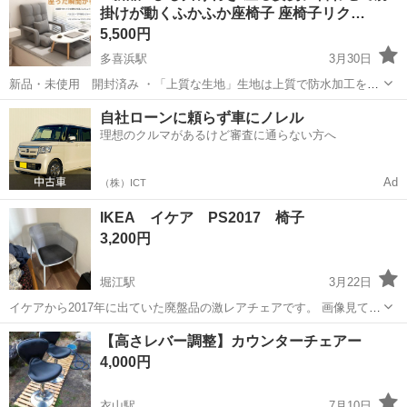
掛けが動くふかふか座椅子 座椅子リク…
5,500円
多喜浜駅
3月30日
新品・未使用 開封済み ・「上質な生地」生地は上質で防水加工を施
し、汚れにくいです。一般的な製品に比べ、ペットの爪による軽いひ
愛媛
新居浜市
多喜浜駅
ソファ
リクライニング
自社ローンに頼らず車にノレル
っかきに強い生地を使用しています。 座椅子本体サイズ：長さ110cm*
理想のクルマがあるけど審査に通らない方へ
幅49cm*厚さ20cm ...
Ad
（株）ICT
IKEA イケア PS2017 椅子
3,200円
堀江駅
3月22日
イケアから2017年に出ていた廃盤品の激レアチェアです。 画像見て下
さい。布面に数ヶ所シミはありです。シミの気になる方はご遠慮下さ
愛媛
松山市
堀江駅
ソファ
イケア
【高さレバー調整】カウンターチェアー
い。シミ汚れ価格です。手入れしてお使い下さい。 ゆったりと座るこ
4,000円
とができます。 サイズが...
衣山駅
7月10日