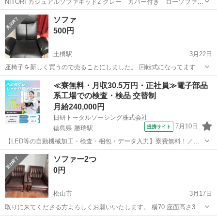
NITORI カジュアルソファキッド2 グレー カバー付き ローソファ
ー ソファベッド ニトリ カジュアルソファキッド2 リクライニング付
愛媛
松山市
伊予和気駅
ソファ
ソファ
きで車中泊にも使えます！ 一人暮らしに丁度良いです♪ 特に目立った
カジュアルソファキッド
500円
傷や汚れもなく、...
土橋駅
3月22日
座椅子を新しく買うので売ることにしました。 回転式になってます。
分からないことあれば質問受け付けております☺️ 全体の縦の長さ、80
愛媛
松山市
土橋駅
ソファ
≪寮無料・月収30.5万円・正社員≫電子部品
センチ 座る場所の縦幅、46センチ 座る場所の横幅、44センチです。
系工場での検査・検品 交替制
月給240,000円
日研トータルソーシング株式会社
7月10日
提携サイト
徳島県 勝瑞駅
【LED等の自動機械加工・検査・梱包・データ入力】寮費無料！／年
間休日は130日以上／未経験OK！ お仕事について スマートフォンやパ
徳島
鳴門市
勝瑞駅
その他
ソファー2つ
ソコン、車などに使われるLED等の電子部品の製造とそれに付帯する
0円
作業になります。①部品を...
松山市
3月17日
取りに来てくださる方よろしくお願いいたします。 横70 座面高さ39
奥行き70