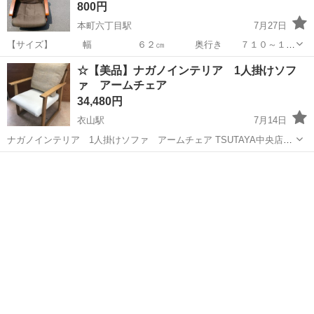
800円
本町六丁目駅
7月27日
【サイズ】 幅 ６２㎝ 奥行き ７１０～１１
６０㎝ 高さ ５１０～８７０㎝ 【状 態】 ＊両サイドの
愛媛
松山市
本町六丁目駅
ソファ
リクライニング
☆【美品】ナガノインテリア 1人掛けソフ
ポケットに 色あせ等ありますが、
ァ アームチェア
回転もリクライニング ...
34,480円
衣山駅
7月14日
ナガノインテリア 1人掛けソファ アームチェア TSUTAYA中央店に
て展示販売中です。 リユース品ですが、状態は非常にきれいです。 天
愛媛
松山市
衣山駅
ソファ
ナガノインテリア
然木を使用、日本製です。 リユース品の為、ご理解いただける方でお
願い...