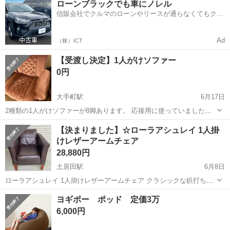
ローンブラックでも車にノレル
駐車場完備◎正社員登用制度あり！《徳島県板野郡松茂町》 人気の工
信販会社でクルマのローンやリースが通らなくてもクル
場のお仕事 ◇車載用リチウ...
マをご利用いただけるサービスがあります！
Ad
（株）ICT
【受渡し決定】1人がけソファー
0円
大手町駅
6月17日
2種類の1人がけソファーが8脚あります。 応接用に使っていました。
古いですが、破れ等もなくクッションもそこまでへたっていないので
愛媛
松山市
大手町駅
ソファ
【決まりました】☆ローラアシュレイ 1人掛
使えます。 両端に肘置きがついていますので、端のソファー2つを組
けレザーアームチェア
み合わせて2人がけソファーに...
28,880円
土居田駅
6月8日
ローラアシュレイ 1人掛けレザーアームチェア クラシックな鋲打ちデ
ザインとVの刺繍が特徴的な、落ち着いたダークブラウンの1人掛けソ
愛媛
松山市
土居田駅
ソファ
ヨギボー ポッド 定価3万
ファです。 側面に小さな擦り傷があります。 リユース品の為、ご理解
6,000円
いただける方で...