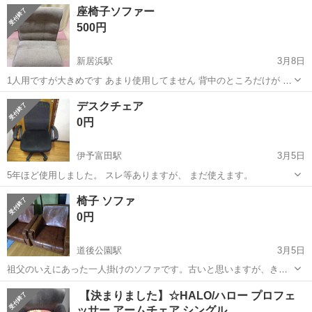
愛媛
松山市
ソファ
ソファー
座椅子ソファー
500円
新居浜駅
3月8日
1人用ですが大きめです あまり使用してません 背中のところだけが 少
し擦れてます
愛媛
新居浜市
新居浜駅
ソファ
ソファー
デスクチェア
0円
伊予富田駅
3月5日
5年ほど使用しました。 スレ等ありますが、 まだ使えます。
愛媛
今治市
伊予富田駅
ソファ
デスク
椅子 ソファ
0円
道後公園駅
3月5日
祖父のいえにあった一人掛けのソファです。古いと思いますが、きれ
いです。2つあります。 サイズは70x70x70ほどで、座面の高さは35cm
愛媛
松山市
道後公園駅
ソファ
一人
​ 【決まりました】☆HALO/ハロー プロフェ
ほどです。 松山近郊なら、1000円でお届けもできます。
ッサー アームチェア シングル…