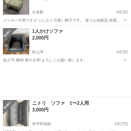
久米駅
4月3日
メーカー不明ですが とにかく可愛い椅子です。 座り心地最高 程度は
良いですね♪ 早いものです♪ 管理番号 2459363
愛媛
松山市
久米駅
ソファ
一人
1人かけソファ
2,000円
松山市
4月3日
高さ70 横80 奥行き80 よろしくお願い致します。
愛媛
松山市
ソファ
奥行き
ニトリ ソファ 1〜2人用
3,000円
伊予和気駅
3月27日