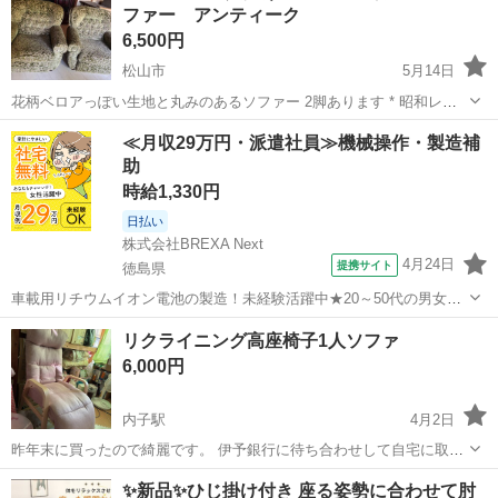
ファー アンティーク
6,500円
松山市
5月14日
花柄ベロアっぽい生地と丸みのあるソファー 2脚あります * 昭和レト
ロ * アンティーク風 * ベロア調 * 大きめ1Pソファ 1脚の値段になりま
愛媛
松山市
ソファ
花柄
≪月収29万円・派遣社員≫機械操作・製造補
す！ 1脚は座る部分にスレあります。画像4
助
時給1,330円
日払い
株式会社BREXA Next
4月24日
提携サイト
徳島県
車載用リチウムイオン電池の製造！未経験活躍中★20～50代の男女活
躍中！寮費無料★備品付き1R寮完備！自宅からマイカー通勤OK！無料
徳島
その他
リクライニング高座椅子1人ソファ
駐車場完備◎正社員登用制度あり！《徳島県板野郡松茂町》 人気の工
6,000円
場のお仕事 ◇車載用リチウ...
内子駅
4月2日
昨年末に買ったので綺麗です。 伊予銀行に待ち合わせして自宅に取り
に来て貰いますm(_ _)m
愛媛
喜多郡
内子駅
ソファ
リクライニング
✨新品✨ひじ掛け付き 座る姿勢に合わせて肘