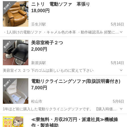
愛媛
新居浜市
新居浜駅
ソファ
リクライニング
ニトリ 電動ソファ 革張り
来てくれる方限定 重いので2人ほど必要かと思います。 ドタキャンし
18,000円
ない方、中古品の...
壬生川駅
5月16日
・1人掛けの電動ソファ ・キャメル色の本革 ・動作確認済み 頻繁には
座らず、部屋の隅に置いていました。 目立つ傷や汚れはありません
愛媛
西条市
壬生川駅
ソファ
電動
美容室椅子２つ
が、 ５年前位に購入したので多少の劣化はあると思います。ご理解く
2,000円
ださい。 ...
新居浜駅
5月14日
美容室イス ２つ 下のゴムは新しいものに変えて下さい
愛媛
新居浜市
新居浜駅
ソファ
美容室
電動リクライニングソファ(取扱説明書付き)
7,000円
松山市
5月6日
1年ほど前に購入した電動リクライニングソファです。 【購入時価
格】25000円ぐらい 【傷などの状態】とくに目立った傷や汚れはあり
愛媛
松山市
ソファ
電動
≪寮無料・月収29万円・派遣社員≫機械操
ません。ほぼ未使用です 【アピールポイント】状態はいいのでまだま
作・製造補助
だ使えます！ 【希望取引場所...