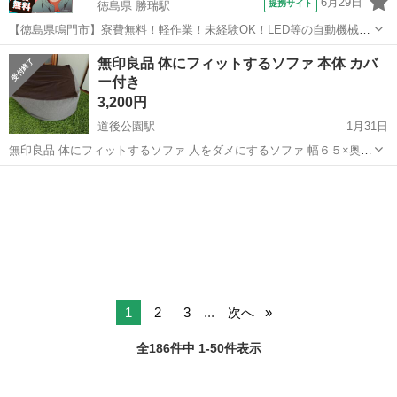
6月29日
提携サイト
徳島県 勝瑞駅
【徳島県鳴門市】寮費無料！軽作業！未経験OK！LED等の自動機械加
工・検査・梱包・データ入力《お仕事No.NS0560》 お仕事について ス
徳島
鳴門市
勝瑞駅
その他
無印良品 体にフィットするソファ 本体 カバ
マートフォンやパソコン、車などに使われるLED等の電子部品の製造
ー付き
とそれに付帯する作...
3,200円
道後公園駅
1月31日
無印良品 体にフィットするソファ 人をダメにするソファ 幅６５×奥行
６５×高さ４３ｃｍ カバー色：ブラウン 使用頻度は低く、へたりは少
愛媛
松山市
道後公園駅
ソファ
ないと思います。一部側面に凹凸があります。 中身のクッションに
体にフィットするソファ
所々シミがあります。...
1
2
3
...
次へ
全186件中 1-50件表示