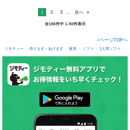
1
2
3
...
次へ
全186件中 1-50件表示
ページTOPへ
ジモティー
売ります・あげます
家具
ソファ
1人用ソファ
愛