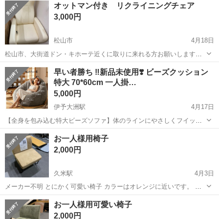
徳島
その他
オットマン付き リクライニングチェア
駐車場完備◎正社員登用制度あり！《徳島県板野郡松茂町》 人気の工
3,000円
場のお仕事 ◇車載用リチウ...
松山市
4月18日
松山市、大街道ドン・キホーテ近くに取りに来れる方お願いします。
他にも商品を出していますのでよかったら見てください。 よろしくお
愛媛
松山市
ソファ
リクライニング
早い者勝ち ‼️新品未使用❣️ ビーズクッション
願いします。
特大 70*60cm 一人掛…
5,000円
伊予大洲駅
4月17日
【全身を包み込む特大ビーズソファ】体のラインにやさしくフイット
し、全身をふんわり包み込む特大ビーズソファです。 どんな姿勢でも
愛媛
大洲市
伊予大洲駅
ソファ
特大
お一人様用椅子
自然にくつろぐことができ、一人掛けソファとしてゆったりとお過ご
2,000円
しいただけます。 【高品質EPS ...
久米駅
4月3日
メーカー不明 とにかく可愛い椅子 カラーはオレンジに近いです。 程
度良いですね♪ 早いものですよ 管理番号 2459356
愛媛
松山市
久米駅
ソファ
一人
お一人様用可愛い椅子
2,000円