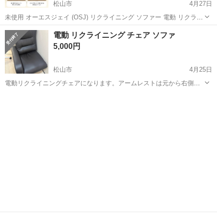
松山市
4月27日
未使用 オーエスジェイ (OSJ) リクライニング ソファー 電動 リクライ
ニングソ ファー 1人 掛け ゲーミング チェア ファブリック 140° ベー
愛媛
松山市
ソファ
リクライニング
電動 リクライニング チェア ソファ
ジュ Amazonで新品36,980円で売っている商品になりま...
5,000円
松山市
4月25日
電動リクライニングチェアになります。アームレストは元から右側の
みとなります。 かなりの美品です。 ペットなし、喫煙者なし 場所は
愛媛
松山市
ソファ
電動
大街道、ドン・キホーテ近くになります。取りに来て運んでいただけ
る方でお願いしま...