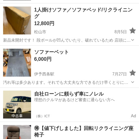
1人掛けソファ／ソファベッド/リクライニン
グ
12,800円
松山市
8月5日
新品未開封です！ 段ボールが凹んでいたり、破れているため 店頭に並
ばない商品です。 色 ホフホワイト ブランド SHEJP サイズ Lサイズ
愛媛
松山市
ソファ
ソファーベット
商品の重量 8550 グラム 商品の寸法は写真3枚目をご覧ください。...
6,000円
伊予西条駅
7月27日
汚れ等は多少あります。それでも大丈夫な方できるだけ早くとりにき
てくれる方を優先させていただきます。 よろしくおねがいします。
愛媛
西条市
伊予西条駅
ソファ
ベット
自社ローンに頼らず車にノレル
理想のクルマがあるけど審査に通らない方へ
Ad
（株）ICT
🉐【値下げしました】回転リクライニング座
椅子