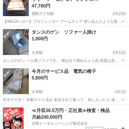
47,780円
萱町六丁目駅
2月23日
【HALO/ハロー】プロフェッサー アームチェア 使い込んだような質感
のレザーの色艶やシワ、鋲使いなど、職人の技術がいたるところに込
愛媛
松山市
萱町六丁目駅
ソファ
HALO
タンスのゲン ソファ一人掛け
められたコンパクトな一人掛けソファです。 コンパクトで美しいその
1,000円
形だけで無く、背...
久米駅
2月12日
タンスのゲン 一人用ソファです。 伸ばせて寝れちゃう品 程度は良い
ほうです。 管理番号 2320526
愛媛
松山市
久米駅
ソファ
ゲン
今月のサービス品 電気の椅子
5,800円
久米駅
2月2日
中古で十分！ 作動テスト済み 来店されて座って、気に入ったら 連れ
て帰って下さい。 移動はローラーなので、女性でも楽チン！ 返品1週
愛媛
松山市
久米駅
ソファ
軽トラ
≪月収30.5万円・正社員≫検査・検品
間受け付けます。 無料軽トラ買い出しもしてます。 配達は別途可能で
月給240,000円
す。 管理番号 ...
日研トータルソーシング株式会社