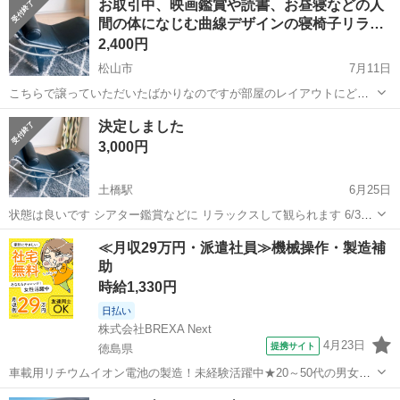
お取引中、映画鑑賞や読書、お昼寝などの人
市近郊の方で自宅付近まで取りに来てくれる方、宜しくお願いしま
間の体になじむ曲線デザインの寝椅子リラ…
す。
2,400円
松山市
7月11日
こちらで譲っていただいたばかりなのですが部屋のレイアウトにどう
しても合わず、どの方向に向けても設置できるスペースがなかったた
愛媛
松山市
ソファ
決定しました
め、泣く泣く出品いたします。 【状態について】 傷、汚れ、破れなど
3,000円
はなく、状態は良好です。まだまだ...
土橋駅
6月25日
状態は良いです シアター鑑賞などに リラックスして観られます 6/30
までに取りに来て頂ける方 軽四にものります、 軽いので女性でも運べ
愛媛
松山市
土橋駅
ソファ
≪月収29万円・派遣社員≫機械操作・製造補
ます
助
時給1,330円
日払い
株式会社BREXA Next
4月23日
提携サイト
徳島県
車載用リチウムイオン電池の製造！未経験活躍中★20～50代の男女活
躍中！寮費無料★備品付き1R寮完備！自宅からマイカー通勤OK！無料
徳島
その他