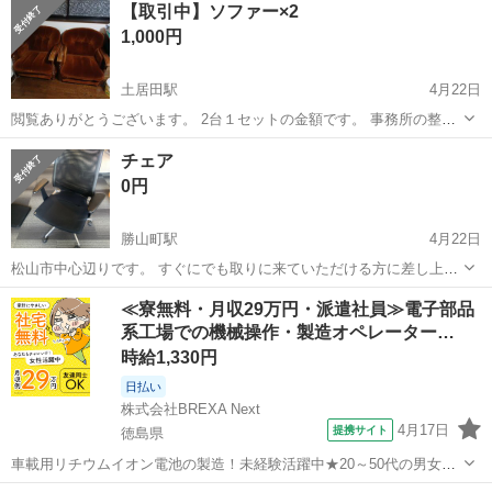
【取引中】ソファー×2
1,000円
土居田駅
4月22日
閲覧ありがとうございます。 2台１セットの金額です。 事務所の整理
で出品しています。 破れなどのダメージはありません。 キャラメル色
愛媛
松山市
土居田駅
ソファ
ソファー
チェア
の風合いです。 使用に伴う多少の小傷はあります。 ご入り用の方に✨
0円
宜しくお願いします❗ ...
勝山町駅
4月22日
松山市中心辺りです。 すぐにでも取りに来ていただける方に差し上げ
ます。 角に破れあり。
愛媛
松山市
勝山町駅
ソファ
≪寮無料・月収29万円・派遣社員≫電子部品
系工場での機械操作・製造オペレーター…
時給1,330円
日払い
株式会社BREXA Next
4月17日
提携サイト
徳島県
車載用リチウムイオン電池の製造！未経験活躍中★20～50代の男女活
躍中！寮費無料★備品付き1R寮完備！自宅からマイカー通勤OK！無料