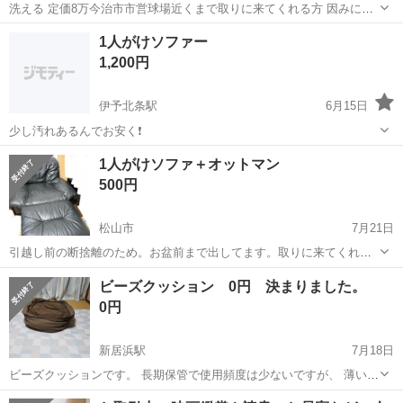
洗える 定価8万今治市市営球場近くまで取りに来てくれる方 因みに写
真は家で使ってる物になります。
愛媛
今治市
今治駅
ソファ
ソファー
1人がけソファー
1,200円
伊予北条駅
6月15日
少し汚れあるんでお安く❗️
愛媛
松山市
伊予北条駅
ソファ
ソファー
1人がけソファ＋オットマン
500円
松山市
7月21日
引越し前の断捨離のため。お盆前まで出してます。取りに来てくれる
方限定です。
愛媛
松山市
ソファ
ビーズクッション 0円 決まりました。
0円
新居浜駅
7月18日
ビーズクッションです。 長期保管で使用頻度は少ないですが、 薄い染
みはあります。 処分にはもったいないので無料出品しました。 新居浜
愛媛
新居浜市
新居浜駅
ソファ