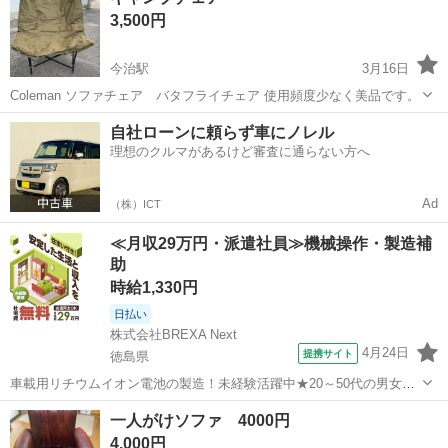
3,500円
今治駅
3月16日
Coleman ソファチェア バタフライチェア 使用頻度少なく美品です。
愛媛
今治市
今治駅
ソファ
キャンプチェア
自社ローンに頼らず車にノレル
理想のクルマがあるけど審査に通らない方へ
Ad
（株）ICT
≪月収29万円・派遣社員≫機械操作・製造補
助
時給1,330円
日払い
株式会社BREXA Next
4月24日
提携サイト
徳島県
車載用リチウムイオン電池の製造！未経験活躍中★20～50代の男女活
躍中！寮費無料★備品付き1R寮完備！自宅からマイカー通勤OK！無料
徳島
その他
一人がけソファ 4000円
駐車場完備◎正社員登用制度あり！《徳島県板野郡松茂町》 人気の工
4,000円
場のお仕事 ◇車載用リチウ...