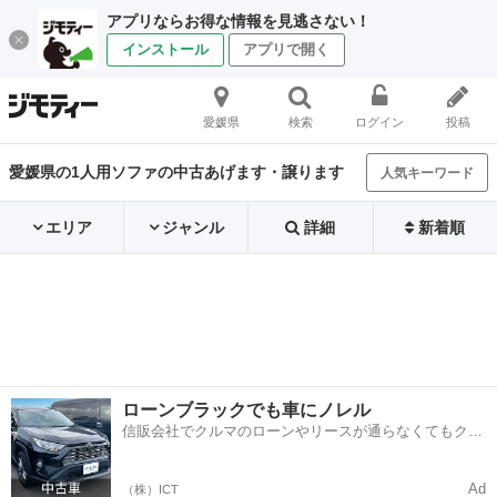
アプリならお得な情報を見逃さない！
インストール
アプリで開く
愛媛県
検索
ログイン
投稿
愛媛県の1人用ソファの中古あげます・譲ります
人気キーワード
エリア
ジャンル
詳細
新着順
ローンブラックでも車にノレル
信販会社でクルマのローンやリースが通らなくてもクル
マをご利用いただけるサービスがあります！
Ad
（株）ICT