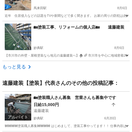
ませんか？
馬来田駅
8月6日
近年 住居侵入などの話題をTVや新聞などで多く聞きます。 お家の周りの防犯は勿論 
千葉
木更津市
馬来田駅
その他
防犯
🏡塗装工事、リフォームの個人店🏡 遠藤建装
妙典駅
8月6日
【市川市の外壁・屋根塗装なら地元の遠藤建装へ】🏠 🌈 市川市を中心に地域密着20年
千葉
市川市
妙典駅
その他
塗装工事
もっと見る
遠藤建装【塗装】代表
さんのその他の投稿記事：
🏡塗装職人さん募集 営業さんも募集中です
日給15,000円
遠藤建装
アルバイト
妙典駅
6月20日
🚧🚧🚧🚧塗装職人募集🚧🚧🚧🚧 はじめまして、塗装工事やってます！！ 仕事内