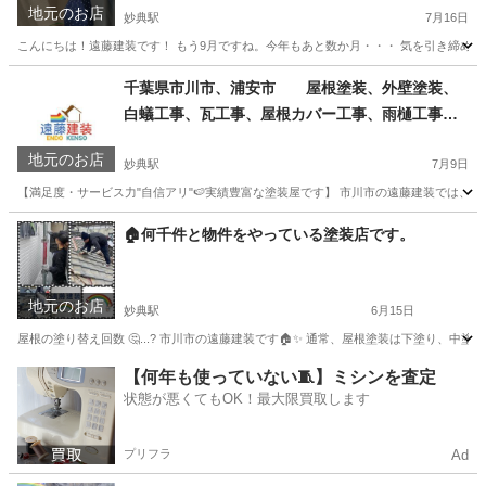
地元のお店
妙典駅
7月16日
こんにちは！遠藤建装です！ もう9月ですね。今年もあと数か月・・・ 気を引き締めていき
千葉
市川市
妙典駅
その他
無料
千葉県市川市、浦安市 屋根塗装、外壁塗装、
白蟻工事、瓦工事、屋根カバー工事、雨樋工事
遠藤建装
地元のお店
妙典駅
7月9日
【満足度・サービス力"自信アリ"🍉実績豊富な塗装屋です】 市川市の遠藤建装では、外壁
千葉
市川市
妙典駅
その他
外壁塗装
🏠何千件と物件をやっている塗装店です。
地元のお店
妙典駅
6月15日
屋根の塗り替え回数 🤔...? 市川市の遠藤建装です🏠✨ 通常、屋根塗装は下塗り、中塗
千葉
市川市
妙典駅
その他
物件
【何年も使っていない🧵】ミシンを査定
状態が悪くてもOK！最大限買取します
プリフラ
Ad