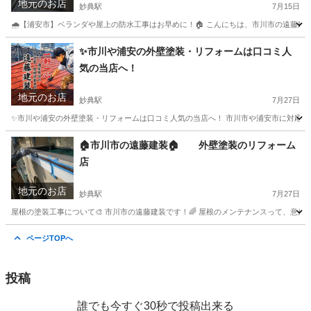
地元のお店
妙典駅
7月15日
🌧【浦安市】ベランダや屋上の防水工事はお早めに！🏠 こんにちは、市川市の遠藤建装
千葉
市川市
妙典駅
その他
防水工事
✨市川や浦安の外壁塗装・リフォームは口コミ人
気の当店へ！
地元のお店
妙典駅
7月27日
✨市川や浦安の外壁塗装・リフォームは口コミ人気の当店へ！ 市川市や浦安市に対応する遠
千葉
市川市
妙典駅
リフォーム
外壁塗装
🏠市川市の遠藤建装🏠 外壁塗装のリフォーム
店
地元のお店
妙典駅
7月27日
屋根の塗装工事について🎨 市川市の遠藤建装です！🌈 屋根のメンテナンスって、意外
千葉
市川市
妙典駅
その他
外壁塗装
ページTOPへ
投稿
誰でも今すぐ30秒で投稿出来る