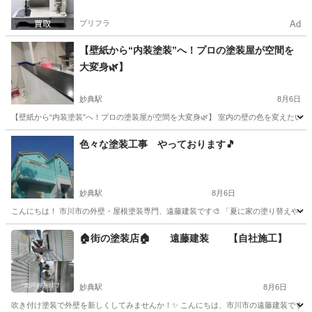
プリフラ
Ad
【壁紙から“内装塗装”へ！プロの塗装屋が空間を
大変身🌿】
妙典駅
8月6日
【壁紙から“内装塗装”へ！プロの塗装屋が空間を大変身🌿】 室内の壁の色を変えたい… 
千葉
市川市
妙典駅
リフォーム
壁紙
色々な塗装工事 やっております🎵
妙典駅
8月6日
こんにちは！ 市川市の外壁・屋根塗装専門、遠藤建装です🎨 「夏に家の塗り替えやリフ
千葉
市川市
妙典駅
その他
外壁
🏠街の塗装店🏠 遠藤建装 【自社施工】
妙典駅
8月6日
吹き付け塗装で外壁を新しくしてみませんか！✨ こんにちは、市川市の遠藤建装です🏠 