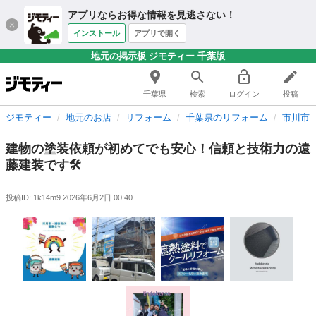
アプリならお得な情報を見逃さない！
インストール
アプリで開く
地元の掲示板 ジモティー 千葉版
千葉県
検索
ログイン
投稿
ジモティー
地元のお店
リフォーム
千葉県のリフォーム
市川市
建物の塗装依頼が初めてでも安心！信頼と技術力の遠
藤建装です🛠️
投稿ID: 1k14m9
2026年6月2日 00:40