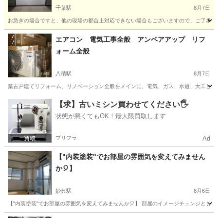
千葉駅
8月7日
お急ぎの場合ですと、他の現場の都合上対応できない場合もございますので、ご了承下さ
千葉
千葉市
千葉駅
その他
DIY
エアコン 電気工事全般 アンペアアップ リフ
ォーム全般
八積駅
8月7日
築古戸建てリフォーム、リノベーション全般をメインに、電気、ガス、水道、大工と行
千葉
長生郡
八積駅
リフォーム
【求】古いミシン買わせてください🖐️
状態が悪くてもOK！最大限買取します
プリフラ
Ad
【"内装塗装"でお部屋の雰囲気を変えてみません
か🎈】
妙典駅
8月6日
【"内装塗装"でお部屋の雰囲気を変えてみませんか🎈】 部屋のイメージチェンジとして、