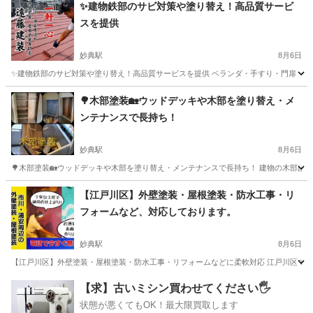
千葉
市川市
妙典駅
その他
壁紙
✨建物鉄部のサビ対策や塗り替え！高品質サービ
スを提供
妙典駅
8月6日
✨建物鉄部のサビ対策や塗り替え！高品質サービスを提供 ベランダ・手すり・門扉・物置・
千葉
市川市
妙典駅
その他
建物
🌳木部塗装🏡ウッドデッキや木部を塗り替え・メ
ンテナンスで長持ち！
妙典駅
8月6日
🌳木部塗装🏡ウッドデッキや木部を塗り替え・メンテナンスで長持ち！ 建物の木部は腐
千葉
市川市
妙典駅
リフォーム
ウッドデッキ
【江戸川区】外壁塗装・屋根塗装・防水工事・リ
フォームなど、対応しております。
妙典駅
8月6日
【江戸川区】外壁塗装・屋根塗装・防水工事・リフォームなどに柔軟対応 江戸川区で外壁塗
千葉
市川市
妙典駅
リフォーム
【求】古いミシン買わせてください🖐️
状態が悪くてもOK！最大限買取します