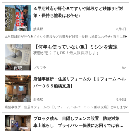
千葉
市川市
妙典駅
その他
外壁
⚠️早期対応が肝心🔔てすりや階段など鉄部サビ対
策・長持ち塗装はお任せ♪
妙典駅
8月6日
⚠️早期対応が肝心🔔てすりや階段など鉄部サビ対策・長持ち塗装はお任せ♪ 市川に店舗
千葉
市川市
妙典駅
リフォーム
防水工事
【何年も使っていない🧵】ミシンを査定
状態が悪くてもOK！最大限買取します
プリフラ
Ad
店舗事務所・住居リフォームの 【リフォーム ヘル
パー３６５船橋支店】
船橋駅
8月6日
店舗事務所・住居リフォームの 【リフォーム ヘルパー３６５ 船橋支店】と申します。
千葉
船橋市
船橋駅
その他
千葉
習志野市
ブロック積み 目隠しフェンス設置 防犯対策
車上荒らし プライバシー保護にお困りでは有り
下総中山駅
その他
見積