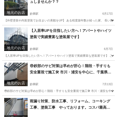
ュしませんか？？
地元のお店
妙典駅
6月17日
【外壁塗装や内装塗装でお住まいの美観をUP】 ある程度築年数が経った家、 長い期間雨
千葉
市川市
妙典駅
その他
外壁塗装
【入居率UPを目指したい方へ！アパートやハイツ
塗装で実績豊富な塗装屋です】
地元のお店
妙典駅
6月7日
【入居率UPを目指したい方へ！アパートやハイツ塗装で実績豊富な塗装屋です】 こんにち
千葉
市川市
妙典駅
その他
外壁
😎鉄部のサビ対策は早めが肝心！階段・手すりも
安全重視で施工🛠️ 市川・浦安を中心に、千葉県内
および都内23区で 対応している遠藤建装です🌺
地元のお店
妙典駅
7月13日
😎鉄部のサビ対策は早めが肝心！階段・手すりも安全重視で施工🛠️ 市川・浦安を中心に
千葉
市川市
妙典駅
その他
雨漏り対策、防水工事、リフォーム、コーキング
工事、塗装工事 やっております。コスパ最高の
お店目指してます🎵