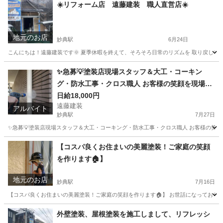
☀️リフォーム店 遠藤建装 職人直営店☀️
地元のお店
妙典駅
6月24日
こんにちは！遠藤建装です🌞 夏季休暇を終えて、そろそろ日常のリズムを 取り戻してい
千葉
市川市
妙典駅
その他
外壁塗装
✨急募💡塗装店現場スタッフ＆大工・コーキン
グ・防水工事・クロス職人 お客様の笑顔を現場で
一緒につくりませんか？😄 こんにちは！市川の塗
日給18,000円
遠藤建装
装店、遠藤建装です🙇‍
アルバイト
妙典駅
7月27日
✨急募💡塗装店現場スタッフ＆大工・コーキング・防水工事・クロス職人 お客様の笑顔を現
千葉
市川市
妙典駅
建築
スタッフ
【コスパ良くお住まいの美麗塗装！ご家庭の笑顔
を作ります🏠】
地元のお店
妙典駅
7月16日
【コスパ良くお住まいの美麗塗装！ご家庭の笑顔を作ります🏠】 お世話になっております
千葉
市川市
妙典駅
リフォーム
お客様
外壁塗装、屋根塗装を施工しまして、リフレッシ