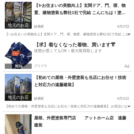
千葉
市川市
妙典駅
その他
塗装工事
【✨お住まいの美観向上】玄関ドア、門、塀、物
置、建物塗装も弊社1社で完結 こんにちは！塗
装・リフォームで お馴染みの遠藤建装です😊 遠藤
地元のお店
建装は、市川市をはじめとして浦安市や松戸市、
妙典駅
6月27日
船橋対応したます
【✨お住まいの美観向上】玄関ドア、門、塀、物置、建物塗装も弊社1社で完結 こんにちは
千葉
市川市
妙典駅
リフォーム
建物
【求】着なくなった着物、買います👘
状態が悪くてもOK！最大限買取します
プリフラ
Ad
【初めての屋根・外壁塗装も当店にお任せ！技術
と対応力の遠藤建装】
地元のお店
妙典駅
6月21日
【初めての屋根・外壁塗装も当店にお任せ！技術と対応力の遠藤建装】 お世話になっており
千葉
市川市
妙典駅
その他
外壁塗装
屋根、外壁塗装専門店 アットホーム店 遠藤
建装