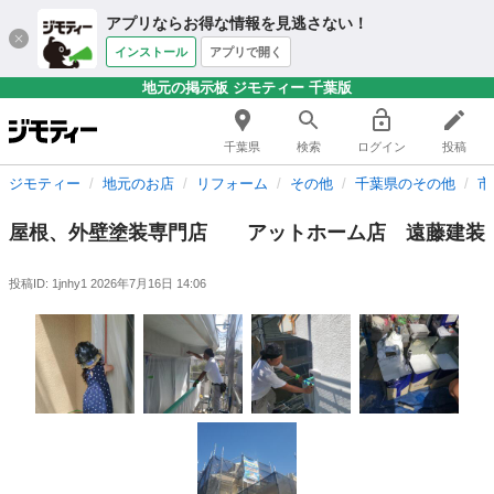
アプリならお得な情報を見逃さない！
インストール
アプリで開く
地元の掲示板 ジモティー 千葉版
千葉県
検索
ログイン
投稿
ジモティー
地元のお店
リフォーム
その他
千葉県のその他
市
屋根、外壁塗装専門店 アットホーム店 遠藤建装
投稿ID: 1jnhy1
2026年7月16日 14:06