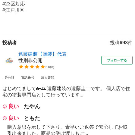
#23区対応

#江戸川区

投稿者
投稿
693
件
遠藤建装【塗装】代表
性別非公開
フォローする
5.0
(
8
)
身分証
電話番号
法人書類
はじめてまして🏡🌅 遠藤建装の遠藤圭二です。 個人店で住
宅の塗装専門店として行っています...
良い
たやん
良い
ともた
購入意思を示して下さり、素早いご返答で安心してお取
引出来ました。商品の受け渡しもご...