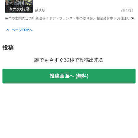
る玄関まわり。 色あせや小さなキズがあるだけ
地元のお店
で、 全体の印象が変わってしまうこともあります
妙典駅
7月12日
👀
🏡門や玄関周辺の印象改善！ドア・フェンス・塀の塗り替え相談受付中✨ お住まいの“顔”
千葉
市川市
妙典駅
リフォーム
フェンス
ページTOPへ
投稿
誰でも今すぐ30秒で投稿出来る
投稿画面へ (無料)