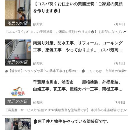
【コスパ良くお住まいの美麗塗装！ご家庭の笑顔
を作ります🏠】
地元のお店
妙典駅
7月16日
【コスパ良くお住まいの美麗塗装！ご家庭の笑顔を作ります🏠】 お世話になっております
千葉
市川市
妙典駅
リフォーム
お客様
雨漏り対策、防水工事、リフォーム、コーキング
工事、塗装工事 やっております。コスパ最高の
お店目指してます🎵
地元のお店
妙典駅
7月15日
🌧【浦安市】ベランダや屋上の防水工事はお早めに！🏠 こんにちは、市川市の遠藤建装
千葉
市川市
妙典駅
その他
防水工事
千葉県市川市、浦安市 屋根塗装、外壁塗装、
白蟻工事、瓦工事、屋根カバー工事、雨樋工事
遠藤建装
地元のお店
妙典駅
7月9日
【満足度・サービス力"自信アリ"🍉実績豊富な塗装屋です】 市川市の遠藤建装では、外壁
千葉
市川市
妙典駅
その他
外壁塗装
🏠何千件と物件をやっている塗装店です。