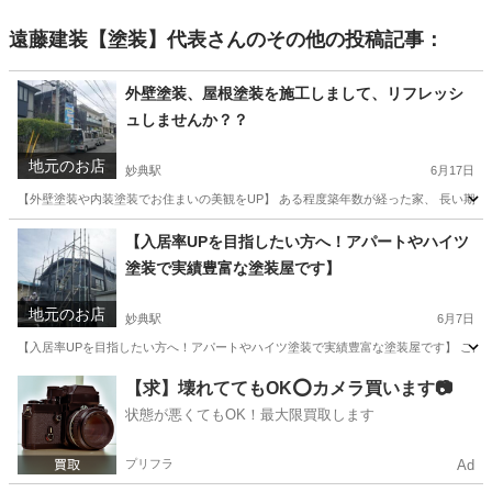
遠藤建装【塗装】代表
さんのその他の投稿記事：
外壁塗装、屋根塗装を施工しまして、リフレッシ
ュしませんか？？
地元のお店
妙典駅
6月17日
【外壁塗装や内装塗装でお住まいの美観をUP】 ある程度築年数が経った家、 長い期間雨
千葉
市川市
妙典駅
その他
外壁塗装
【入居率UPを目指したい方へ！アパートやハイツ
塗装で実績豊富な塗装屋です】
地元のお店
妙典駅
6月7日
【入居率UPを目指したい方へ！アパートやハイツ塗装で実績豊富な塗装屋です】 こんにち
千葉
市川市
妙典駅
その他
外壁
【求】壊れててもOK⭕️カメラ買います📷
状態が悪くてもOK！最大限買取します
プリフラ
Ad