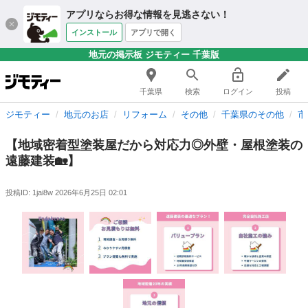
アプリならお得な情報を見逃さない！
インストール
アプリで開く
地元の掲示板 ジモティー 千葉版
千葉県
検索
ログイン
投稿
ジモティー
地元のお店
リフォーム
その他
千葉県のその他
市
【地域密着型塗装屋だから対応力◎外壁・屋根塗装の
遠藤建装🏡】
投稿ID: 1jai8w
2026年6月25日 02:01