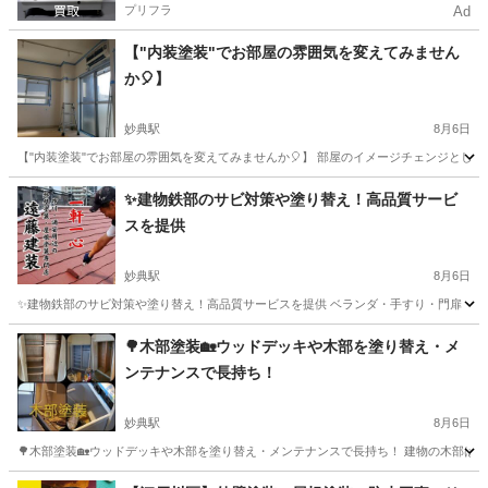
プリフラ
Ad
【"内装塗装"でお部屋の雰囲気を変えてみません
か🎈】
妙典駅
8月6日
【"内装塗装"でお部屋の雰囲気を変えてみませんか🎈】 部屋のイメージチェンジとして、
千葉
市川市
妙典駅
その他
壁紙
✨建物鉄部のサビ対策や塗り替え！高品質サービ
スを提供
妙典駅
8月6日
✨建物鉄部のサビ対策や塗り替え！高品質サービスを提供 ベランダ・手すり・門扉・物置・
千葉
市川市
妙典駅
その他
建物
🌳木部塗装🏡ウッドデッキや木部を塗り替え・メ
ンテナンスで長持ち！
妙典駅
8月6日
🌳木部塗装🏡ウッドデッキや木部を塗り替え・メンテナンスで長持ち！ 建物の木部は腐
千葉
市川市
妙典駅
リフォーム
ウッドデッキ