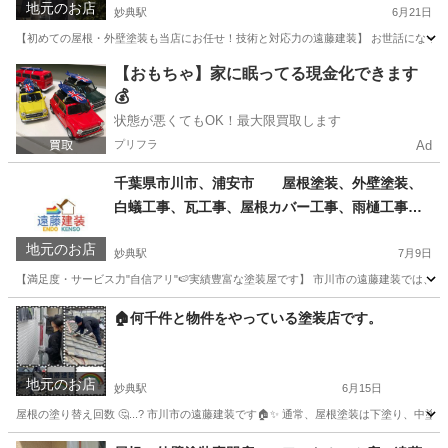
地元のお店
妙典駅
6月21日
【初めての屋根・外壁塗装も当店にお任せ！技術と対応力の遠藤建装】 お世話になっており
千葉
市川市
妙典駅
その他
外壁塗装
【おもちゃ】家に眠ってる現金化できます
💰
状態が悪くてもOK！最大限買取します
プリフラ
Ad
千葉県市川市、浦安市 屋根塗装、外壁塗装、
白蟻工事、瓦工事、屋根カバー工事、雨樋工事
遠藤建装
地元のお店
妙典駅
7月9日
【満足度・サービス力"自信アリ"🍉実績豊富な塗装屋です】 市川市の遠藤建装では、外壁
千葉
市川市
妙典駅
その他
外壁塗装
🏠何千件と物件をやっている塗装店です。
地元のお店
妙典駅
6月15日
屋根の塗り替え回数 🤔...? 市川市の遠藤建装です🏠✨ 通常、屋根塗装は下塗り、中塗
千葉
市川市
妙典駅
その他
物件