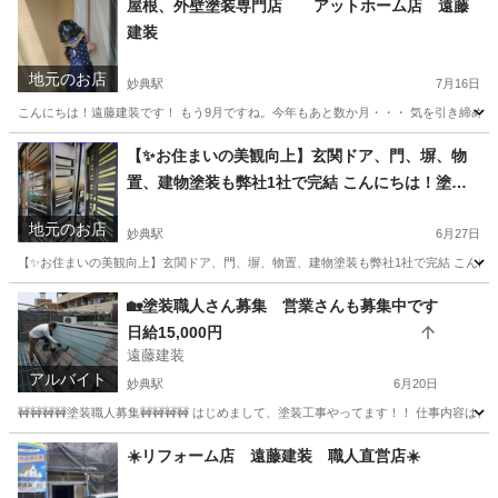
屋根、外壁塗装専門店 アットホーム店 遠藤
建装
地元のお店
妙典駅
7月16日
こんにちは！遠藤建装です！ もう9月ですね。今年もあと数か月・・・ 気を引き締めていき
千葉
市川市
妙典駅
その他
無料
【✨お住まいの美観向上】玄関ドア、門、塀、物
置、建物塗装も弊社1社で完結 こんにちは！塗
装・リフォームで お馴染みの遠藤建装です😊 遠藤
地元のお店
建装は、市川市をはじめとして浦安市や松戸市、
妙典駅
6月27日
船橋対応したます
【✨お住まいの美観向上】玄関ドア、門、塀、物置、建物塗装も弊社1社で完結 こんにちは
千葉
市川市
妙典駅
リフォーム
建物
🏡塗装職人さん募集 営業さんも募集中です
日給15,000円
遠藤建装
アルバイト
妙典駅
6月20日
🚧🚧🚧🚧塗装職人募集🚧🚧🚧🚧 はじめまして、塗装工事やってます！！ 仕事内
千葉
市川市
妙典駅
その他
塗装工事
☀️リフォーム店 遠藤建装 職人直営店☀️