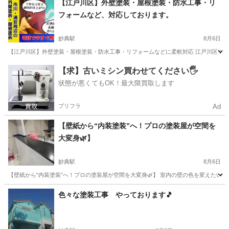
【江戸川区】外壁塗装・屋根塗装・防水工事・リ
フォームなど、対応しております。
妙典駅
8月6日
【江戸川区】外壁塗装・屋根塗装・防水工事・リフォームなどに柔軟対応 江戸川区で外壁塗
千葉
市川市
妙典駅
リフォーム
【求】古いミシン買わせてください🖐️
状態が悪くてもOK！最大限買取します
プリフラ
Ad
【壁紙から“内装塗装”へ！プロの塗装屋が空間を
大変身🌿】
妙典駅
8月6日
【壁紙から“内装塗装”へ！プロの塗装屋が空間を大変身🌿】 室内の壁の色を変えたい… 
千葉
市川市
妙典駅
リフォーム
壁紙
色々な塗装工事 やっております🎵