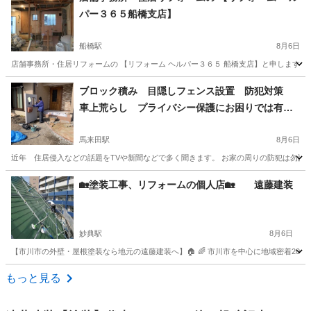
パー３６５船橋支店】
船橋駅
8月6日
店舗事務所・住居リフォームの 【リフォーム ヘルパー３６５ 船橋支店】と申します。
千葉
船橋市
船橋駅
その他
千葉
習志野市
ブロック積み 目隠しフェンス設置 防犯対策
車上荒らし プライバシー保護にお困りでは有り
下総中山駅
その他
見積
ませんか？
馬来田駅
8月6日
近年 住居侵入などの話題をTVや新聞などで多く聞きます。 お家の周りの防犯は勿論 
千葉
木更津市
馬来田駅
その他
防犯
🏡塗装工事、リフォームの個人店🏡 遠藤建装
妙典駅
8月6日
【市川市の外壁・屋根塗装なら地元の遠藤建装へ】🏠 🌈 市川市を中心に地域密着20年
千葉
市川市
妙典駅
その他
塗装工事
もっと見る