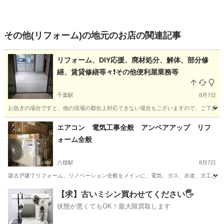
その他(リフォーム)の地元のお店の関連記事
リフォーム、DIY応援、廃材処分、解体、部分修
繕、賃貸修繕等々❗その他便利屋業務等
千葉駅
8月7日
お急ぎの場合ですと、他の現場の都合上対応できない場合もございますので、ご了承下さ
千葉
千葉市
千葉駅
その他
DIY
エアコン 電気工事全般 アンペアアップ リフ
ォーム全般
八積駅
8月7日
築古戸建てリフォーム、リノベーション全般をメインに、電気、ガス、水道、大工と行
千葉
長生郡
八積駅
リフォーム
【求】古いミシン買わせてください🖐️
状態が悪くてもOK！最大限買取します