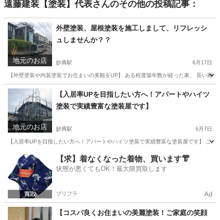
遠藤建装【塗装】代表
さんのその他の投稿記事：
外壁塗装、屋根塗装を施工しまして、リフレッシ
ュしませんか？？
地元のお店
妙典駅
6月17日
【外壁塗装や内装塗装でお住まいの美観をUP】 ある程度築年数が経った家、 長い期間雨
千葉
市川市
妙典駅
その他
外壁塗装
【入居率UPを目指したい方へ！アパートやハイツ
塗装で実績豊富な塗装屋です】
地元のお店
妙典駅
6月7日
【入居率UPを目指したい方へ！アパートやハイツ塗装で実績豊富な塗装屋です】 こんにち
千葉
市川市
妙典駅
その他
外壁
【求】着なくなった着物、買います👘
状態が悪くてもOK！最大限買取します
プリフラ
Ad
【コスパ良くお住まいの美麗塗装！ご家庭の笑顔