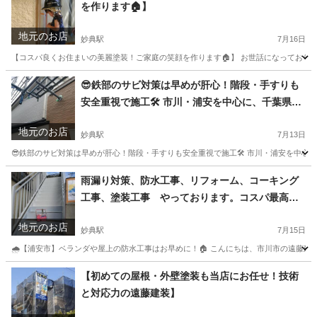
を作ります🏠】
地元のお店
妙典駅
7月16日
【コスパ良くお住まいの美麗塗装！ご家庭の笑顔を作ります🏠】 お世話になっております
千葉
市川市
妙典駅
リフォーム
お客様
😎鉄部のサビ対策は早めが肝心！階段・手すりも
安全重視で施工🛠️ 市川・浦安を中心に、千葉県内
および都内23区で 対応している遠藤建装です🌺
地元のお店
妙典駅
7月13日
😎鉄部のサビ対策は早めが肝心！階段・手すりも安全重視で施工🛠️ 市川・浦安を中心に
千葉
市川市
妙典駅
その他
雨漏り対策、防水工事、リフォーム、コーキング
工事、塗装工事 やっております。コスパ最高の
お店目指してます🎵
地元のお店
妙典駅
7月15日
🌧【浦安市】ベランダや屋上の防水工事はお早めに！🏠 こんにちは、市川市の遠藤建装
千葉
市川市
妙典駅
その他
防水工事
【初めての屋根・外壁塗装も当店にお任せ！技術
と対応力の遠藤建装】