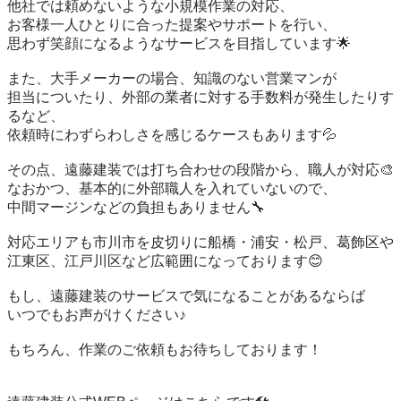
他社では頼めないような小規模作業の対応、

お客様一人ひとりに合った提案やサポートを行い、

思わず笑顔になるようなサービスを目指しています🌟

また、大手メーカーの場合、知識のない営業マンが

担当についたり、外部の業者に対する手数料が発生したりす
るなど、

依頼時にわずらわしさを感じるケースもあります💦

その点、遠藤建装では打ち合わせの段階から、職人が対応🎨

なおかつ、基本的に外部職人を入れていないので、

中間マージンなどの負担もありません🔧

対応エリアも市川市を皮切りに船橋・浦安・松戸、葛飾区や

江東区、江戸川区など広範囲になっております😊

もし、遠藤建装のサービスで気になることがあるならば

いつでもお声がけください♪

もちろん、作業のご依頼もお待ちしております！
