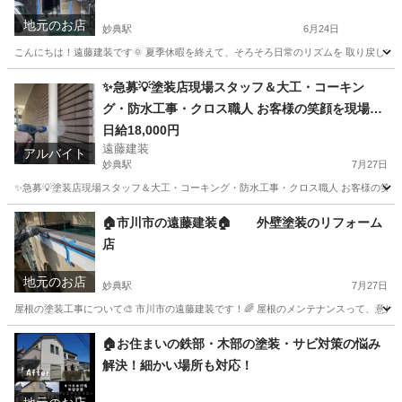
地元のお店
妙典駅
6月24日
こんにちは！遠藤建装です🌞 夏季休暇を終えて、そろそろ日常のリズムを 取り戻してい
千葉
市川市
妙典駅
その他
外壁塗装
✨急募💡塗装店現場スタッフ＆大工・コーキン
グ・防水工事・クロス職人 お客様の笑顔を現場で
一緒につくりませんか？😄 こんにちは！市川の塗
日給18,000円
遠藤建装
装店、遠藤建装です🙇‍
アルバイト
妙典駅
7月27日
✨急募💡塗装店現場スタッフ＆大工・コーキング・防水工事・クロス職人 お客様の笑顔を現
千葉
市川市
妙典駅
建築
スタッフ
🏠市川市の遠藤建装🏠 外壁塗装のリフォーム
店
地元のお店
妙典駅
7月27日
屋根の塗装工事について🎨 市川市の遠藤建装です！🌈 屋根のメンテナンスって、意外
千葉
市川市
妙典駅
その他
外壁塗装
🏠お住まいの鉄部・木部の塗装・サビ対策の悩み
解決！細かい場所も対応！