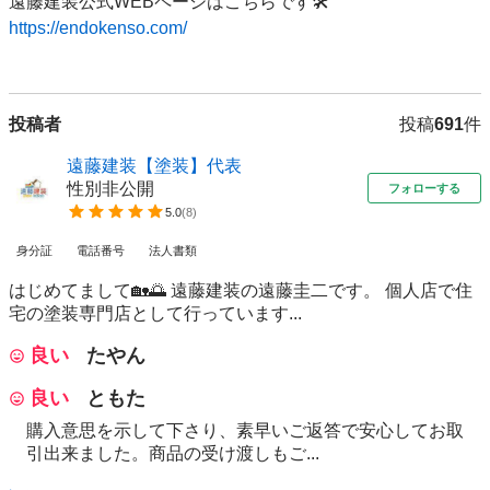
https://endokenso.com/
投稿者
投稿
691
件
遠藤建装【塗装】代表
性別非公開
フォローする
5.0
(
8
)
身分証
電話番号
法人書類
はじめてまして🏡🌅 遠藤建装の遠藤圭二です。 個人店で住
宅の塗装専門店として行っています...
良い
たやん
良い
ともた
購入意思を示して下さり、素早いご返答で安心してお取
引出来ました。商品の受け渡しもご...