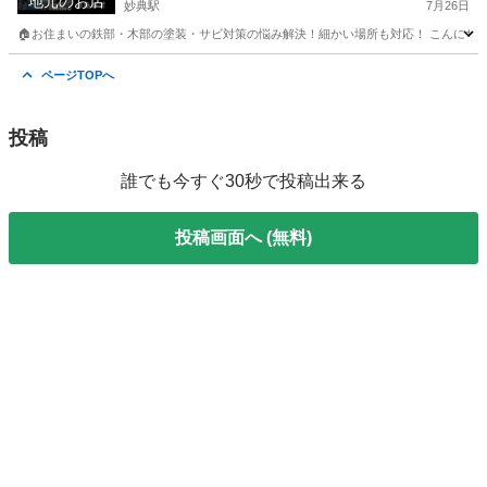
地元のお店
妙典駅
7月26日
🏠お住まいの鉄部・木部の塗装・サビ対策の悩み解決！細かい場所も対応！ こんにちは！
千葉
市川市
妙典駅
その他
ウッドデッキ
ページTOPへ
投稿
誰でも今すぐ30秒で投稿出来る
投稿画面へ (無料)