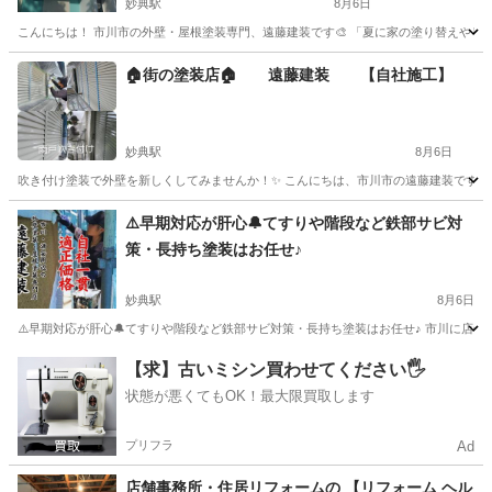
妙典駅
8月6日
こんにちは！ 市川市の外壁・屋根塗装専門、遠藤建装です🎨 「夏に家の塗り替えやリフ
千葉
市川市
妙典駅
その他
外壁
🏠街の塗装店🏠 遠藤建装 【自社施工】
妙典駅
8月6日
吹き付け塗装で外壁を新しくしてみませんか！✨ こんにちは、市川市の遠藤建装です🏠 
千葉
市川市
妙典駅
その他
外壁
⚠️早期対応が肝心🔔てすりや階段など鉄部サビ対
策・長持ち塗装はお任せ♪
妙典駅
8月6日
⚠️早期対応が肝心🔔てすりや階段など鉄部サビ対策・長持ち塗装はお任せ♪ 市川に店舗
千葉
市川市
妙典駅
リフォーム
防水工事
【求】古いミシン買わせてください🖐️
状態が悪くてもOK！最大限買取します
プリフラ
Ad
店舗事務所・住居リフォームの 【リフォーム ヘル