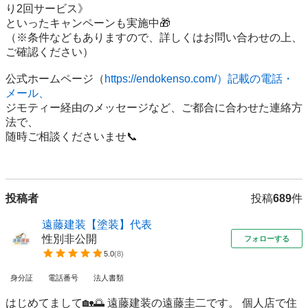
り2回サービス》

といったキャンペーンも実施中🎁

（※条件などもありますので、詳しくはお問い合わせの上、
ご確認ください）

公式ホームページ（
https://endokenso.com/）記載の電話・
メール、
ジモティー経由のメッセージなど、ご都合に合わせた連絡方
法で、

随時ご相談くださいませ📞

投稿者
投稿
689
件
遠藤建装【塗装】代表
性別非公開
フォローする
5.0
(
8
)
身分証
電話番号
法人書類
はじめてまして🏡🌅 遠藤建装の遠藤圭二です。 個人店で住