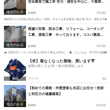
安全重視で施工🛠️ 市川・浦安を中心に、千葉県内
および都内23区で 対応している遠藤建装です🌺
地元のお店
妙典駅
7月13日
😎鉄部のサビ対策は早めが肝心！階段・手すりも安全重視で施工🛠️ 市川・浦安を中心に
千葉
市川市
妙典駅
その他
雨漏り対策、防水工事、リフォーム、コーキング
工事、塗装工事 やっております。コスパ最高の
お店目指してます🎵
地元のお店
妙典駅
7月15日
🌧【浦安市】ベランダや屋上の防水工事はお早めに！🏠 こんにちは、市川市の遠藤建装
千葉
市川市
妙典駅
その他
防水工事
【求】着なくなった着物、買います👘
状態が悪くてもOK！最大限買取します
プリフラ
Ad
【初めての屋根・外壁塗装も当店にお任せ！技術
と対応力の遠藤建装】
地元のお店
妙典駅
6月21日