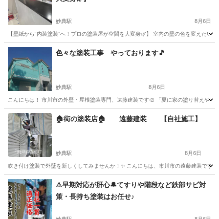
妙典駅
8月6日
【壁紙から“内装塗装”へ！プロの塗装屋が空間を大変身🌿】 室内の壁の色を変えたい… 
千葉
市川市
妙典駅
リフォーム
壁紙
色々な塗装工事 やっております🎵
妙典駅
8月6日
こんにちは！ 市川市の外壁・屋根塗装専門、遠藤建装です🎨 「夏に家の塗り替えやリフ
千葉
市川市
妙典駅
その他
外壁
🏠街の塗装店🏠 遠藤建装 【自社施工】
妙典駅
8月6日
吹き付け塗装で外壁を新しくしてみませんか！✨ こんにちは、市川市の遠藤建装です🏠 
千葉
市川市
妙典駅
その他
外壁
⚠️早期対応が肝心🔔てすりや階段など鉄部サビ対
策・長持ち塗装はお任せ♪