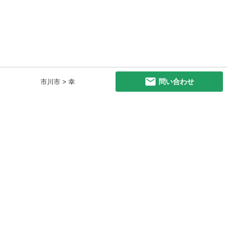
問い合わせ
市川市 > 幸
初めての方へ
利用規約
プライバシーポリシー
プライバシー・ステートメント
健全化に資する運用方針
お問い合わせ
運営会社
サイトマップ
ご利用ガイド
フリーワードで探す
PC版で表示
都道府県選択