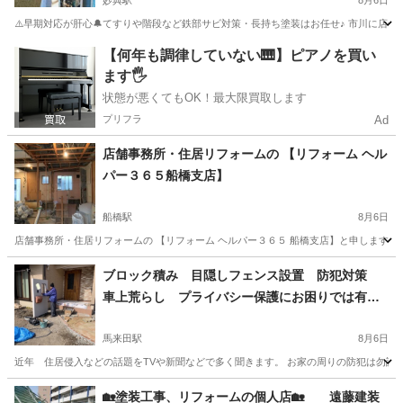
妙典駅
8月6日
⚠️早期対応が肝心🔔てすりや階段など鉄部サビ対策・長持ち塗装はお任せ♪ 市川に店舗
千葉
市川市
妙典駅
リフォーム
防水工事
【何年も調律していない🎹】ピアノを買い
ます🖐️
状態が悪くてもOK！最大限買取します
プリフラ
Ad
店舗事務所・住居リフォームの 【リフォーム ヘル
パー３６５船橋支店】
船橋駅
8月6日
店舗事務所・住居リフォームの 【リフォーム ヘルパー３６５ 船橋支店】と申します。
千葉
船橋市
船橋駅
その他
千葉
習志野市
ブロック積み 目隠しフェンス設置 防犯対策
車上荒らし プライバシー保護にお困りでは有り
下総中山駅
その他
見積
ませんか？
馬来田駅
8月6日
近年 住居侵入などの話題をTVや新聞などで多く聞きます。 お家の周りの防犯は勿論 
千葉
木更津市
馬来田駅
その他
防犯
🏡塗装工事、リフォームの個人店🏡 遠藤建装