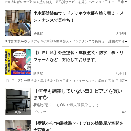
✨建物鉄部のサビ対策や塗り替え！高品質サービスを提供 ベランダ・手すり・門扉・物置・
千葉
市川市
妙典駅
その他
建物
🌳木部塗装🏡ウッドデッキや木部を塗り替え・メ
ンテナンスで長持ち！
妙典駅
8月6日
🌳木部塗装🏡ウッドデッキや木部を塗り替え・メンテナンスで長持ち！ 建物の木部は腐
千葉
市川市
妙典駅
リフォーム
ウッドデッキ
【江戸川区】外壁塗装・屋根塗装・防水工事・リ
フォームなど、対応しております。
妙典駅
8月6日
【江戸川区】外壁塗装・屋根塗装・防水工事・リフォームなどに柔軟対応 江戸川区で外壁塗
千葉
市川市
妙典駅
リフォーム
【何年も調律していない🎹】ピアノを買い
ます🖐️
状態が悪くてもOK！最大限買取します
プリフラ
Ad
【壁紙から“内装塗装”へ！プロの塗装屋が空間を
大変身🌿】