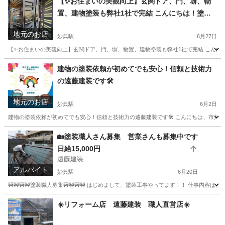
【✨お住まいの美観向上】玄関ドア、門、塀、物
置、建物塗装も弊社1社で完結 こんにちは！塗
装・リフォームで お馴染みの遠藤建装です😊 遠藤
地元のお店
建装は、市川市をはじめとして浦安市や松戸市、
妙典駅
6月27日
船橋対応したます
【✨お住まいの美観向上】玄関ドア、門、塀、物置、建物塗装も弊社1社で完結 こんにちは
千葉
市川市
妙典駅
リフォーム
建物
建物の塗装依頼が初めてでも安心！信頼と技術力
の遠藤建装です🛠️
地元のお店
妙典駅
6月2日
建物の塗装依頼が初めてでも安心！信頼と技術力の遠藤建装です🛠️ こんにちは、市川市
千葉
市川市
妙典駅
リフォーム
建物
🏡塗装職人さん募集 営業さんも募集中です
日給15,000円
遠藤建装
アルバイト
妙典駅
6月20日
🚧🚧🚧🚧塗装職人募集🚧🚧🚧🚧 はじめまして、塗装工事やってます！！ 仕事内
千葉
市川市
妙典駅
その他
塗装工事
☀️リフォーム店 遠藤建装 職人直営店☀️