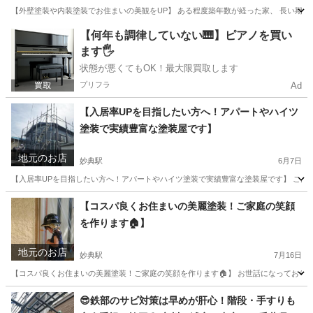
【外壁塗装や内装塗装でお住まいの美観をUP】 ある程度築年数が経った家、 長い期間雨
千葉
市川市
妙典駅
その他
外壁塗装
【何年も調律していない🎹】ピアノを買い
ます🖐️
状態が悪くてもOK！最大限買取します
プリフラ
Ad
【入居率UPを目指したい方へ！アパートやハイツ
塗装で実績豊富な塗装屋です】
地元のお店
妙典駅
6月7日
【入居率UPを目指したい方へ！アパートやハイツ塗装で実績豊富な塗装屋です】 こんにち
千葉
市川市
妙典駅
その他
外壁
【コスパ良くお住まいの美麗塗装！ご家庭の笑顔
を作ります🏠】
地元のお店
妙典駅
7月16日
【コスパ良くお住まいの美麗塗装！ご家庭の笑顔を作ります🏠】 お世話になっております
千葉
市川市
妙典駅
リフォーム
お客様
😎鉄部のサビ対策は早めが肝心！階段・手すりも