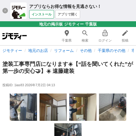
アプリならお得な情報を見逃さない！
インストール
アプリで開く
地元の掲示板 ジモティー 千葉版
千葉県
検索
ログイン
投稿
ジモティー
地元のお店
リフォーム
その他
千葉県のその他
市
塗装工事専門店になります☀️【“話を聞いてくれた”が
第一歩の安心🤝】☀️ 遠藤建装
投稿ID: 1ias83
2026年7月2日 04:13