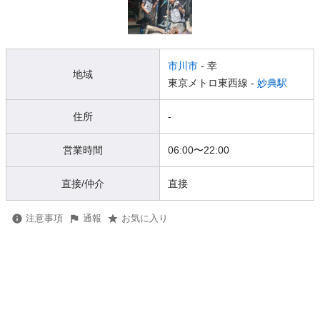
市川市
- 幸
地域
東京メトロ東西線 -
妙典駅
住所
-
営業時間
06:00
〜
22:00
直接/仲介
直接
注意事項
通報
お気に入り