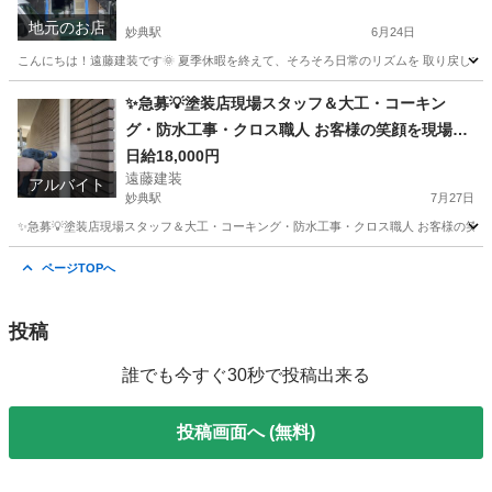
地元のお店
妙典駅
6月24日
こんにちは！遠藤建装です🌞 夏季休暇を終えて、そろそろ日常のリズムを 取り戻してい
千葉
市川市
妙典駅
その他
外壁塗装
✨急募💡塗装店現場スタッフ＆大工・コーキン
グ・防水工事・クロス職人 お客様の笑顔を現場で
一緒につくりませんか？😄 こんにちは！市川の塗
日給18,000円
遠藤建装
装店、遠藤建装です🙇‍
アルバイト
妙典駅
7月27日
✨急募💡塗装店現場スタッフ＆大工・コーキング・防水工事・クロス職人 お客様の笑顔を現
千葉
市川市
妙典駅
建築
スタッフ
ページTOPへ
投稿
誰でも今すぐ30秒で投稿出来る
投稿画面へ (無料)