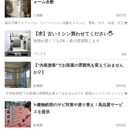
ォーム全般
八積駅
8月7日
築古戸建てリフォーム、リノベーション全般をメインに、電気、ガス、水道、大工と行
千葉
長生郡
八積駅
リフォーム
【求】古いミシン買わせてください🖐️
状態が悪くてもOK！最大限買取します
プリフラ
Ad
【"内装塗装"でお部屋の雰囲気を変えてみません
か🎈】
妙典駅
8月6日
【"内装塗装"でお部屋の雰囲気を変えてみませんか🎈】 部屋のイメージチェンジとして、
千葉
市川市
妙典駅
その他
壁紙
✨建物鉄部のサビ対策や塗り替え！高品質サービ
スを提供
妙典駅
8月6日