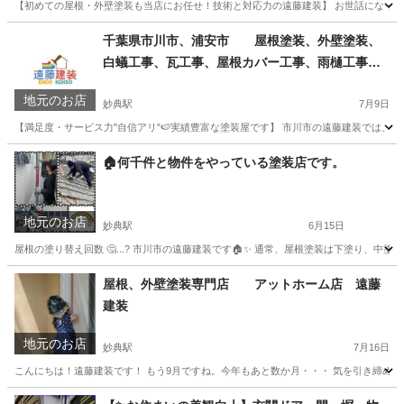
【初めての屋根・外壁塗装も当店にお任せ！技術と対応力の遠藤建装】 お世話になっており
千葉
市川市
妙典駅
その他
外壁塗装
千葉県市川市、浦安市 屋根塗装、外壁塗装、
白蟻工事、瓦工事、屋根カバー工事、雨樋工事
遠藤建装
地元のお店
妙典駅
7月9日
【満足度・サービス力"自信アリ"🍉実績豊富な塗装屋です】 市川市の遠藤建装では、外壁
千葉
市川市
妙典駅
その他
外壁塗装
🏠何千件と物件をやっている塗装店です。
地元のお店
妙典駅
6月15日
屋根の塗り替え回数 🤔...? 市川市の遠藤建装です🏠✨ 通常、屋根塗装は下塗り、中塗
千葉
市川市
妙典駅
その他
物件
屋根、外壁塗装専門店 アットホーム店 遠藤
建装
地元のお店
妙典駅
7月16日
こんにちは！遠藤建装です！ もう9月ですね。今年もあと数か月・・・ 気を引き締めていき
千葉
市川市
妙典駅
その他
無料