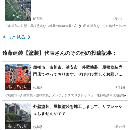
妙典駅
8月6日
【市川市の外壁・屋根塗装なら地元の遠藤建装へ】🏠 🌈 市川市を中心に地域密着20年
千葉
市川市
妙典駅
その他
塗装工事
もっと見る
遠藤建装【塗装】代表
さんのその他の投稿記事：
船橋市、市川市、浦安市 外壁塗装、屋根塗装専
門店でやっております。ぜびぜひ宜しくお願いし
ます！
地元のお店
妙典駅
7月1日
🌿船橋市✨外壁塗装・屋根塗装、メンテナンスでリフレッシュ！無料相談＆現地診断🏠 
千葉
市川市
妙典駅
その他
外壁塗装
外壁塗装、屋根塗装を施工しまして、リフレッシ
ュしませんか？？
地元のお店
妙典駅
6月17日