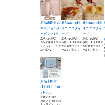
新品未開封ス
新品taoniniタ
新品taoniniタ
マホショルダ
オニニスクイ
オニニスクイ
ーピンク1点
ーズ ...
ーズ ...
京成大久保駅
京成大久保駅
京成大久保駅
新品未開封スマホ
お買い上げ希望の
お買い上げ希望の
ショルダーピンク
方は必ずプロフィ
方は必ずプロフィ
1点 見本...
ールをご覧く...
ールをご覧く...
新品未開封
【付録】 Flor
a Not...
京成大久保駅
お買い上げ希望の
方は必ずプロフィ