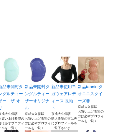
新品未開封タ
新品未開封タ
新品未使用ヨ
新品taoniniタ
ングルティー
ングルティー
ガウェアレデ
オニニスクイ
ザー ザ·オ
ザーオリジナ
ィース 長袖
ーズ非...
京成大久保駅
リ...
ル...
ト...
お買い上げ希望の
京成大久保駅
京成大久保駅
京成大久保駅
方は必ずプロフィ
お買い上げ希望の
お買い上げ希望の
購入希望の方は先
ールをご覧く...
方は必ずプロフィ
方は必ずプロフィ
にプロフィールを
ールをご覧く...
ールをご覧く...
ご覧下さいま...