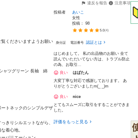
違反を報告
注意事項
投稿者
あいこ
女性
投稿： 
98
5.0
(
4
)
ご覧くださいますようお願い
認証とは
身分証
電話番号
はじめまして。 私の出品物のお願い 全て
読んでいただいてない方は、トラブル防止
の為、お取引...
Ｔシャツグリーン 長袖　綿
良い
はばたん
大変丁寧な対応で感謝しております。 あ
りがとうございましたm(_ _)m
良い
nice
とてもスムーズに取引をすることができま
ボートネックのシンプルデザ
した。
評価をもっと見る
すっきりシルエットながら、
着心地。

バリエーション。
