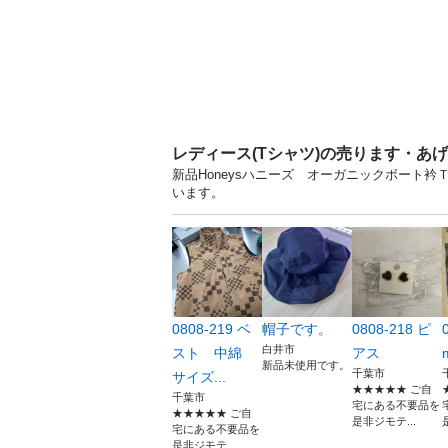
レディース(Tシャツ)の売ります・あ
新品Honeysハニーズ オーガニックボート衿
います。
0808-219 ベ
帽子です。
0808-218 ピ
白井市
スト 中綿
アス
新品未使用です。
千葉市
サイズ...
★★★★★ ご自
千葉市
宅にある不要品を
★★★★★ ご自
是非ジモテ...
宅にある不要品を
是非ジモテ...