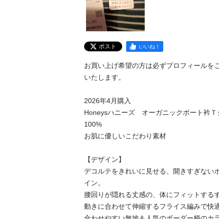
ポスト
いいね！
お買い上げ希望の方は必ずプロフィールを
いたします。

2026年4月購入

Honeysハニーズ　オーガニックボート衿
100%

お肌に優しいこだわり素材

【デザイン】

デコルテをきれいに見せる、開きすぎない
イン。

腰回りが隠れる丈感の、体にフィットする
動きに合わせて伸縮するフライス編みで快適な
合わせやすい無地＆人気のボーダー柄のカラー