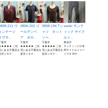
0808-211 ヴ
0808-202 ゴ
0808-194 Tシ
santic サンテ
ィンテージ
ールデンベ
ャツ カット
ィック サイク
イヴサ...
ア ポロ...
ソー...
ルジ...
千葉市
千葉市
千葉市
東金市
★★★★★ ご自
★★★★★ ご自
★★★★★ ご自
サンティックの冬
宅にある不要品を
宅にある不要品を
宅にある不要品を
用サイクルジャー
是非ジモテ...
是非ジモテ...
是非ジモテ...
ジです Mサ...