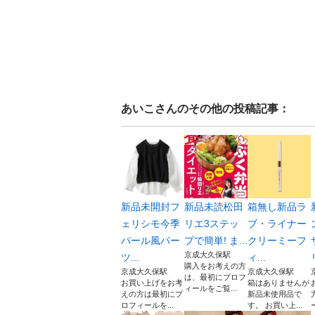
あいこ
さんのその他の投稿記事：
新品未開封フ
新品未読松田
箱無し新品ラ
ェリシモ今季
リエ3ステッ
ブ・ライナー
パール風パー
プで簡単! ま...
クリーミーフ
京成大久保駅
ツ...
ィ...
購入をお考えの方
京成大久保駅
京成大久保駅
は、最初にプロフ
お買い上げをお考
箱はありませんが
ィールをご覧...
えの方は最初にプ
新品未使用品で
ロフィールを...
す。 お買い上...