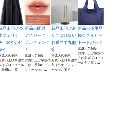
新品未開封今
新品未開封
新品未開封灰
新品未使用品
季フェリシ
デイジーク
がこぼれない
軽量ネイビー
モ 軽やかに
メルティング
お香立て丸型
トートバッグ
京成大久保駅
華や...
キ...
②...
お買い上げ希望の
京成大久保駅
京成大久保駅
京成大久保駅
方は必ずプロフィ
お買い上げ希望の
お買い上げ希望の
お買い上げ希望の
ールをご覧く...
方はプロフィール
方は、最初にプロ
方は必ずプロフィ
を最初にご覧...
フィールをご...
ールをご覧く...