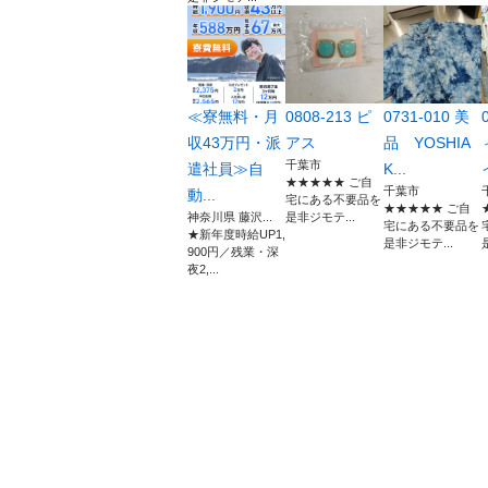
≪寮無料・月
0808-213 ピ
0731-010 美
収43万円・派
アス
品 YOSHIA
千葉市
遣社員≫自
K...
★★★★★ ご自
千葉市
動...
宅にある不要品を
★★★★★ ご自
神奈川県 藤沢...
是非ジモテ...
宅にある不要品を
★新年度時給UP1,
是非ジモテ...
900円／残業・深
夜2,...