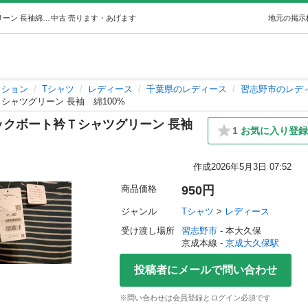
新品Honeysハニーズオーガニックボート衿Ｔシャツグリーン 長袖綿100% (あいこ) 京成大久保のTシャツ《レディース》の中古・古着あげます・譲ります｜ジモティーで不用品の処分
中古
売ります・あげます
地元の掲示
ッション
Tシャツ
レディース
千葉県のレディース
習志野市のレデ
シャツグリーン 長袖 綿100%
ニックボート衿Ｔシャツグリーン 長袖
1
お気に入り登
作成
2026年5月3日 07:52
商品価格
950円
ジャンル
Tシャツ
 > 
レディース
受け渡し場所
習志野市
 - 本大久保
京成本線 - 
京成大久保駅
投稿者にメールで問い合わせ
※問い合わせは会員登録とログイン必須です