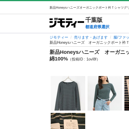
千葉
版
都道府県選択
ジモティー
売ります・あげます
服/ファ
新品Honeysハニーズ オーガニックボート衿Ｔ
新品Honeysハニーズ オーガ
綿100%
（投稿ID : 1ovl8f）