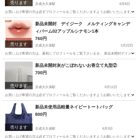
売ります
京成大久保駅
6月6日
お買い上げ希望の方は必ずプロフィールをご覧くださいますようお願いいたします。 新品ta
千葉
習志野市
京成大久保駅
おもちゃ
キーホルダー
新品未開封 デイジーク メルティングキャンデ
ィバーム02アップルシナモン1本
760円
売ります
京成大久保駅
5月22日
お買い上げ希望の方は、最初にプロフィールをご覧下さいませ。 新品未開封デイジーク 
千葉
習志野市
京成大久保駅
メイクアップ
シナモン
新品未開封灰がこぼれないお香立て丸型②
700円
売ります
京成大久保駅
6月11日
お買い上げ希望の方は必ずプロフィールをご覧くださいますようお願いいたします。 新品
千葉
習志野市
京成大久保駅
生活雑貨
お香
新品未使用品軽量ネイビートートバッグ
800円
売ります
京成大久保駅
6月3日
お買い上げ希望の方は必ずプロフィールをご覧くださいますようお願いいたします。 新品未