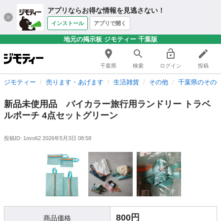
アプリならお得な情報を見逃さない！
インストール
アプリで開く
地元の掲示板 ジモティー 千葉版
千葉県
検索
ログイン
投稿
ジモティー
売ります・あげます
生活雑貨
その他
千葉県のその
新品未使用品 バイカラー旅行用ランドリー トラベ
ルポーチ 4点セットグリーン
投稿ID: 1ovo62
2026年5月3日 08:58
800円
商品価格