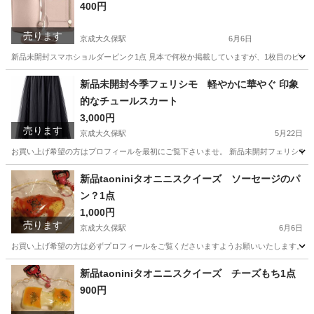
400円
売ります
京成大久保駅
6月6日
新品未開封スマホショルダーピンク1点 見本で何枚か掲載していますが、1枚目のピン
千葉
習志野市
京成大久保駅
バッグ
新品
新品未開封今季フェリシモ 軽やかに華やぐ 印象
的なチュールスカート
3,000円
売ります
京成大久保駅
5月22日
お買い上げ希望の方はプロフィールを最初にご覧下さいませ。 新品未開封フェリシモ今季軽
千葉
習志野市
京成大久保駅
スカート
チュールスカート
新品taoniniタオニニスクイーズ ソーセージのパ
ン？1点
1,000円
売ります
京成大久保駅
6月6日
お買い上げ希望の方は必ずプロフィールをご覧くださいますようお願いいたします。 新品ta
千葉
習志野市
京成大久保駅
おもちゃ
ソーセージ
新品taoniniタオニニスクイーズ チーズもち1点
900円