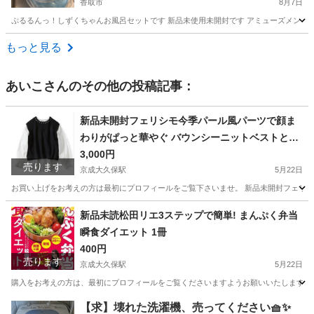
香取市
8月7日
ぷるるんっ！しずくちゃんお風呂セットです 新品未使用未開封です アミューズメント
千葉
香取市
家庭用品
もっと見る
あいこ
さんのその他の投稿記事：
新品未開封フェリシモ今季パール風パーツで顔ま
わりがぱっと華やぐ バウンシーニットベストとボ
リュームスリーブブラウスのきれいめセット〈ブ
3,000円
売ります
ラック×ホワイト〉
京成大久保駅
5月22日
お買い上げをお考えの方は最初にプロフィールをご覧下さいませ。 新品未開封フェリシモ
千葉
習志野市
京成大久保駅
服/ファッション
ベスト
新品未読松田リエ3ステップで簡単! まんぷく弁当
瞬食ダイエット 1冊
400円
売ります
京成大久保駅
5月22日
購入をお考えの方は、最初にプロフィールをご覧くださいますようお願いいたします。 新品未
千葉
習志野市
京成大久保駅
本/CD/DVD
ステップ
【求】壊れた洗濯機、売ってください🧺✨