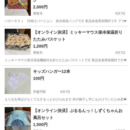
グ
2,000円
香取市
8月7日
ハローキティ 日焼けバージョン 保冷保温バッグです 新品未使用未開封です アミュ
千葉
香取市
その他
【オンライン決済】ミッキーマウス保冷保温折り
たたみバスケット
1,200円
香取市
8月7日
ミッキーマウス保冷保温機能付き折りたたみバスケットです 新品未使用未開封です ア
千葉
香取市
その他
キッズハンガー12本
100円
常盤平駅
8月7日
えり元を伸ばさなくてもするっとかけられます 外の物干し竿にもかけていたため若干汚れ
千葉
松戸市
常盤平駅
洗濯用品
キッズハンガー
【オンライン決済】ぷるるんっ！しずくちゃんお
風呂セット
1,500円