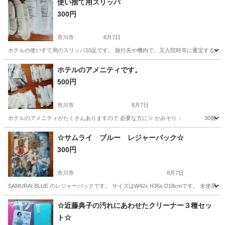
使い捨て用スリッパ
300円
市川市
8月7日
ホテルの使いすて用のスリッパ10足です。 旅行先や機内で、又入院時等に重宝するか
千葉
市川市
その他
ホテルのアメニティです。
500円
市川市
8月7日
ホテルのアメニティがたくさんありますので 必要な方に☆ かみそり： 30個 ヘア
千葉
市川市
その他
アメニティ
☆サムライ ブルー レジャーバック☆
300円
市川市
8月7日
SAMURAI BLUE のレジャーバックです。 サイズはW42x H36x D18cmです
千葉
市川市
生活雑貨
ブルー
☆近藤典子の汚れにあわせたクリーナー３種セッ
ト☆