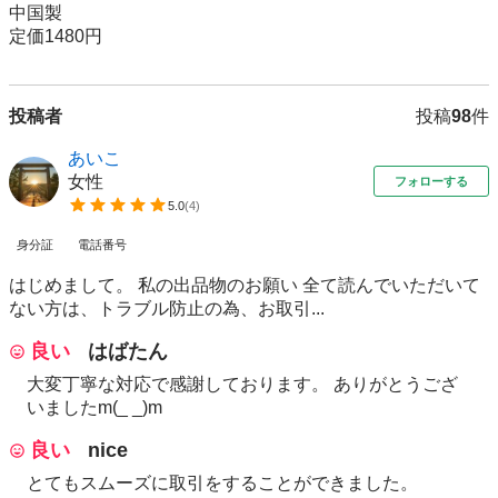
中国製

投稿者
投稿
98
件
あいこ
女性
フォローする
5.0
(
4
)
身分証
電話番号
はじめまして。 私の出品物のお願い 全て読んでいただいて
ない方は、トラブル防止の為、お取引...
良い
はばたん
大変丁寧な対応で感謝しております。 ありがとうござ
いましたm(_ _)m
良い
nice
とてもスムーズに取引をすることができました。