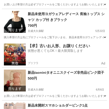
お買い上げ希望の方は必ずプロフィールをご覧くださいますようお願いいたします。 タン
千葉
習志野市
京成大久保駅
コスメ/ヘルスケア
ミント
新品未使用ヨガウェアレディース 長袖トップス シ
ャツ カップ付 きブラック
700円
売ります
京成大久保駅
5月22日
購入希望の方は先にプロフィールをご覧下さいませ。 新品未使用ヨガウェア レディース 長袖
千葉
習志野市
京成大久保駅
服/ファッション
新品
【求】古いお人形、お譲りください
状態が悪くてもOK！最大限買取します
プリフラ
Ad
新品taoniniタオニニスクイーズ非売品ピンク団子
500円
売ります
京成大久保駅
6月6日
お買い上げ希望の方は必ずプロフィールをご覧くださいますようお願いいたします。 新品ta
千葉
習志野市
京成大久保駅
おもちゃ
団子
新品未開封スマホショルダーピンク1点