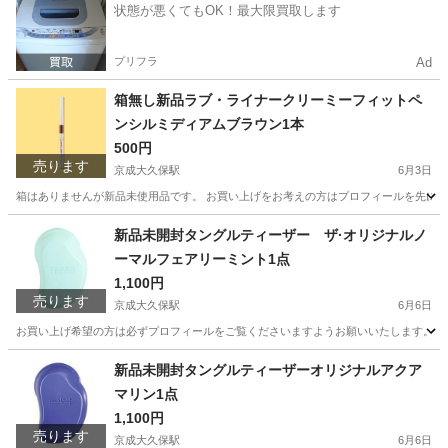
状態が悪くてもOK！最大限買取します
プリフラ
Ad
箱無し新品ラブ・ライナークリーミーフィットペ
ンシルミディアムブラウン1本
500円
売ります
京成大久保駅
6月3日
箱はありませんが新品未使用品です。 お買い上げをお考えの方はプロフィールを先にご覧
千葉
習志野市
京成大久保駅
メイクアップ
新品
新品未開封タングルティーザー ザ·オリジナルノ
ーマルフェアリーミント1点
1,100円
売ります
京成大久保駅
6月6日
お買い上げ希望の方は必ずプロフィールをご覧くださいますようお願いいたします。 タン
千葉
習志野市
京成大久保駅
コスメ/ヘルスケア
新品未開封タングルティーザーオリジナルアクア
マリン1点
タングルティーザー
1,100円
売ります
京成大久保駅
6月6日