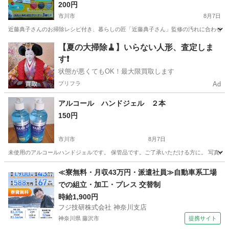
200円
市川市
8月7日
近藤典子さんのお掃除レシピ付き、暮らしの匠「近藤典子さん」監修の汚れに合わせたク
千葉
市川市
その他
クリーナー
【夏の大掃除🧹】いらない人形、査定しま
す❗️
状態が悪くてもOK！最大限買取します
プリフラ
Ad
アルコール ハンドジェル ２本
150円
市川市
8月7日
未使用のアルコールハンドジェルです。 保管品です。ご了承いただける方に。 写真の
千葉
市川市
その他
ハンドジェル
≪寮無料・月収43万円・派遣社員≫自動車系工場
での組立・加工・プレス 交替制
時給1,900円
フジ技研株式会社 神奈川支店
神奈川県 藤沢市
提携サイト