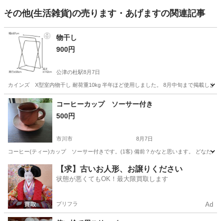
その他(生活雑貨)の売ります・あげますの関連記事
物干し
900円
公津の杜駅
8月7日
カインズ X型室内物干し 耐荷重10kg 半年ほど使用しました。 8月中旬まで掲載し
千葉
成田市
公津の杜駅
洗濯用品
コーヒーカップ ソーサー付き
500円
市川市
8月7日
コーヒー(ティー)カップ ソーサー付きです。(1客) 備前？かなと思います。 どなた
千葉
市川市
食器
コーヒーカップ
【求】古いお人形、お譲りください
状態が悪くてもOK！最大限買取します
プリフラ
Ad