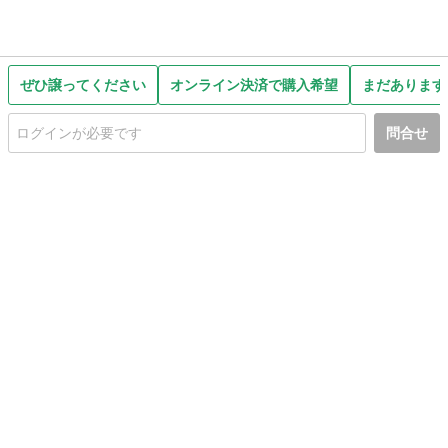
ぜひ譲ってください
オンライン決済で購入希望
まだあります
問合せ
初めての方へ
利用規約
プライバシーポリシー
プライバシー・ステートメント
健全化に資する運用方針
お問い合わせ
運営会社
サイトマップ
ご利用ガイド
フリーワードで探す
PC版で表示
都道府県選択
特定商取引法の表示
利用者情報の外部送信について