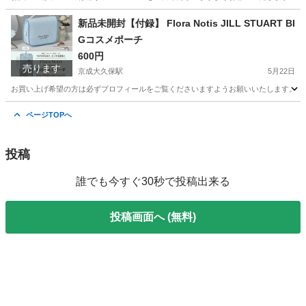
千葉
習志野市
京成大久保駅
バッグ
軽量
新品未開封【付録】 Flora Notis JILL STUART BI
Gコスメポーチ
600円
売ります
京成大久保駅
5月22日
お買い上げ希望の方は必ずプロフィールをご覧くださいますようお願いいたします。 新品未開封【付録
千葉
習志野市
京成大久保駅
ノベルティグッズ
ページTOPへ
コスメポーチ
投稿
誰でも今すぐ30秒で投稿出来る
投稿画面へ (無料)