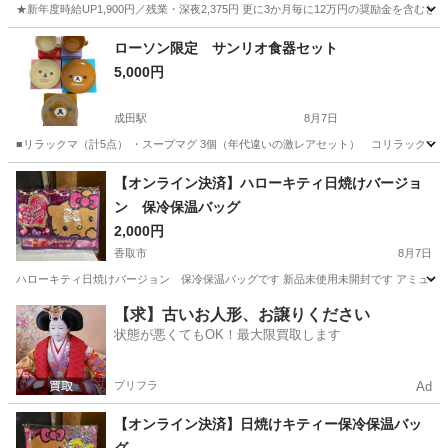
★新年度時給UP1,900円／残業・深夜2,375円 更に3か月毎に12万円の奨励金を含む
神奈川
藤沢市
その他
ローソン限定 サンリオ食器セット
5,000円
成田駅
8月7日
■リラックマ（計5点） ・スープマグ 3個（年代違いの激レアセット） コリラックマ2個 ・
千葉
成田市
成田駅
食器
【オンライン決済】ハローキティ日焼けバージョ
ン 保冷保温バッグ
2,000円
香取市
8月7日
ハローキティ日焼けバージョン 保冷保温バッグです 新品未使用未開封です アミュー
千葉
香取市
その他
ハローキティ
【求】古いお人形、お譲りください
状態が悪くてもOK！最大限買取します
プリフラ
Ad
【オンライン決済】日焼けキティー保冷保温バッ