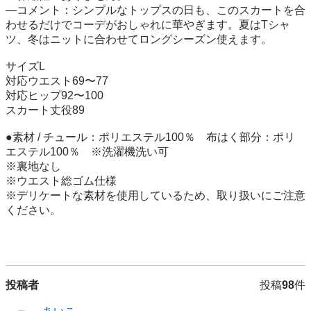
―コメント：シンプルなトップスの日も、このスカートを合
わせるだけでコーデがおしゃれに華やぎます。夏はTシャ
ツ、冬はニットに合わせてロングシーズン使えます。

サイズL

対応ウエスト69〜77

対応ヒップ92〜100

スカート丈役89

●素材 / チュール：ポリエステル100％　布はく部分：ポリ
エステル100％　※洗濯機洗い可

※裏地なし

※ウエスト総ゴム仕様

※デリケートな素材を使用しているため、取り扱いにご注意
ください。

投稿者
投稿
98
件