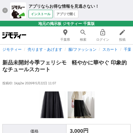
アプリならお得な情報を見逃さない！
インストール
アプリで開く
地元の掲示板 ジモティー 千葉版
千葉県
検索
ログイン
投稿
ジモティー
売ります・あげます
服/ファッション
スカート
千葉
新品未開封今季フェリシモ 軽やかに華やぐ 印象的
なチュールスカート
投稿ID: 1kjq2w
2026年5月22日 11:07
3,000円
価格