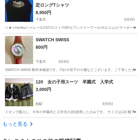
定ロングTシャツ
8,950円
千葉市
8月8日
☆★☆Hurley/ハーレー/LOST/ロスト/73R/セブンスリーアール/ボルコム/ビラ
千葉
千葉市
Tシャツ
ボルコム
SWATCH SWISS
800円
千葉市
8月8日
SWATCH SWISS 動作未確認です。汚れや若干の小傷などございます。ご了承くだ
千葉
千葉市
アクセサリー
手数料
120 女の子用スーツ 卒園式 入学式
3,000円
柏駅
8月8日
イオンで購入し、今年の卒園式と入学式の2回使用したのみです。 サイズは120 靴下
千葉
柏市
柏駅
スカート
入学式
もっと見る