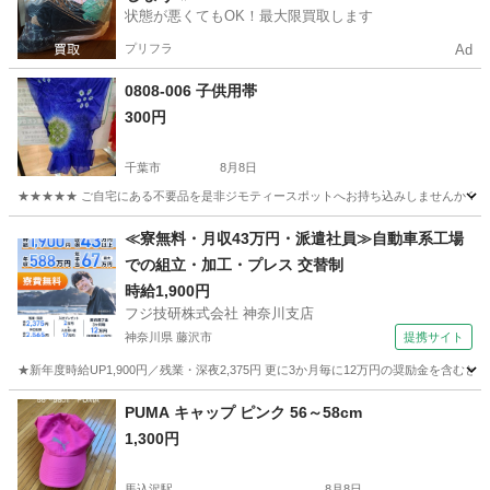
状態が悪くてもOK！最大限買取します
プリフラ
Ad
0808-006 子供用帯
300円
千葉市
8月8日
★★★★★ ご自宅にある不要品を是非ジモティースポットへお持ち込みしませんか？ 家
千葉
千葉市
小物
現地
≪寮無料・月収43万円・派遣社員≫自動車系工場
での組立・加工・プレス 交替制
時給1,900円
フジ技研株式会社 神奈川支店
神奈川県 藤沢市
提携サイト
★新年度時給UP1,900円／残業・深夜2,375円 更に3か月毎に12万円の奨励金を含む
神奈川
藤沢市
その他
PUMA キャップ ピンク 56～58cm
1,300円
馬込沢駅
8月8日