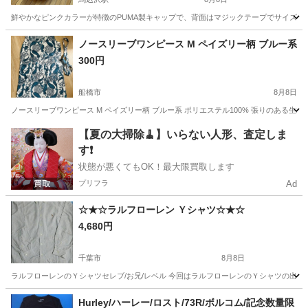
鮮やかなピンクカラーが特徴のPUMA製キャップで、背面はマジックテープでサイズ調整が可能です。
千葉
船橋市
馬込沢駅
小物
ノースリーブワンピース M ペイズリー柄 ブルー系
300円
船橋市
8月8日
ノースリーブワンピース M ペイズリー柄 ブルー系 ポリエステル100% 張りのある生地感 
千葉
船橋市
ワンピース
【夏の大掃除🧹】いらない人形、査定しま
す❗️
状態が悪くてもOK！最大限買取します
プリフラ
Ad
☆★☆ラルフローレン Ｙシャツ☆★☆
4,680円
千葉市
8月8日
ラルフローレンのＹシャツセレブ/お兄/レベル 今回はラルフローレンのＹシャツの出品
千葉
千葉市
シャツ
ラルフローレン
Hurley/ハーレー/ロスト/73R/ボルコム/記念数量限