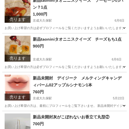
新品taoniniタオニニスクイーズ ソーセージのパ
ン？1点
1,000円
売ります
京成大久保駅
6月6日
お買い上げ希望の方は必ずプロフィールをご覧くださいますようお願いいたします。 新品ta
千葉
習志野市
京成大久保駅
おもちゃ
ソーセージ
新品taoniniタオニニスクイーズ チーズもち1点
900円
売ります
京成大久保駅
6月6日
お買い上げ希望の方は必ずプロフィールをご覧くださいますようお願いいたします。 新品ta
千葉
習志野市
京成大久保駅
おもちゃ
キーホルダー
新品未開封 デイジーク メルティングキャンデ
ィバーム02アップルシナモン1本
760円
売ります
京成大久保駅
5月22日
お買い上げ希望の方は、最初にプロフィールをご覧下さいませ。 新品未開封デイジーク 
千葉
習志野市
京成大久保駅
メイクアップ
シナモン
新品未開封灰がこぼれないお香立て丸型②
700円