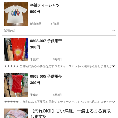
千葉
船橋市
飯山満駅
Tシャツ
半袖ティーシャツ
900円
飯山満駅
8月8日
試着のみ
千葉
船橋市
飯山満駅
Tシャツ
0808-007 子供用帯
300円
千葉市
8月8日
★★★★★ ご自宅にある不要品を是非ジモティースポットへお持ち込みしませんか？ 家
千葉
千葉市
小物
現地
0808-005 子供用帯
300円
千葉市
8月8日
★★★★★ ご自宅にある不要品を是非ジモティースポットへお持ち込みしませんか？ 家
千葉
千葉市
小物
現地
【汚れOK‼️】古い洋服、一袋まるまる買取
します✨