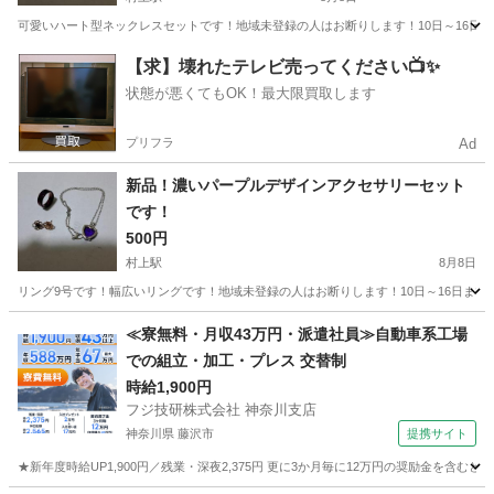
可愛いハート型ネックレスセットです！地域未登録の人はお断りします！10日～16日
千葉
八千代市
村上駅
アクセサリー
ハート
【求】壊れたテレビ売ってください📺✨
状態が悪くてもOK！最大限買取します
プリフラ
Ad
新品！濃いパープルデザインアクセサリーセット
です！
500円
村上駅
8月8日
リング9号です！幅広いリングです！地域未登録の人はお断りします！10日～16日まで
千葉
八千代市
村上駅
アクセサリー
新品
≪寮無料・月収43万円・派遣社員≫自動車系工場
での組立・加工・プレス 交替制
時給1,900円
フジ技研株式会社 神奈川支店
神奈川県 藤沢市
提携サイト
★新年度時給UP1,900円／残業・深夜2,375円 更に3か月毎に12万円の奨励金を含む