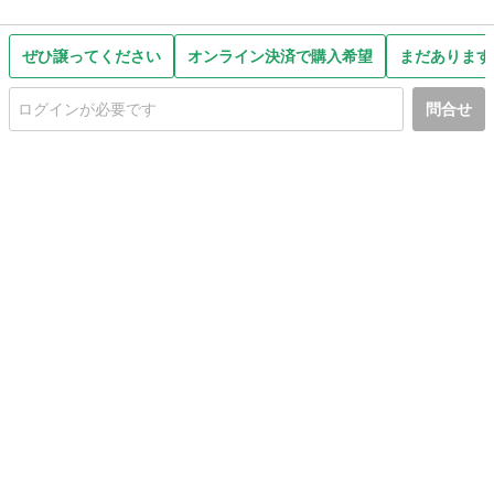
ぜひ譲ってください
オンライン決済で購入希望
まだあります
問合せ
初めての方へ
利用規約
プライバシーポリシー
プライバシー・ステートメント
健全化に資する運用方針
お問い合わせ
運営会社
サイトマップ
ご利用ガイド
フリーワードで探す
PC版で表示
都道府県選択
特定商取引法の表示
利用者情報の外部送信について