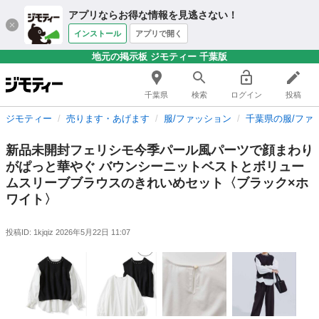
アプリならお得な情報を見逃さない！
インストール
アプリで開く
地元の掲示板 ジモティー 千葉版
千葉県
検索
ログイン
投稿
ジモティー
売ります・あげます
服/ファッション
千葉県の服/ファ
新品未開封フェリシモ今季パール風パーツで顔まわり
がぱっと華やぐ バウンシーニットベストとボリュー
ムスリーブブラウスのきれいめセット〈ブラック×ホ
ワイト〉
投稿ID: 1kjqiz
2026年5月22日 11:07