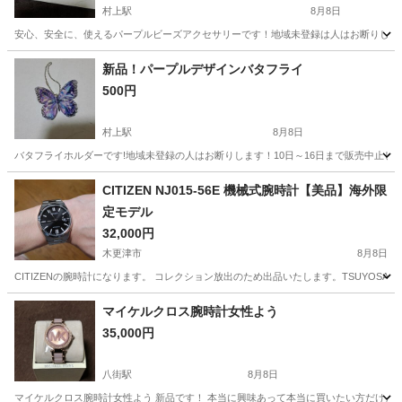
村上駅
8月8日
安心、安全に、使えるパープルビーズアクセサリーです！地域未登録は人はお断りします
千葉
八千代市
村上駅
アクセサリー
新品
新品！パープルデザインバタフライ
500円
村上駅
8月8日
バタフライホルダーです!地域未登録の人はお断りします！10日～16日まで販売中止し
千葉
八千代市
村上駅
アクセサリー
CITIZEN NJ015-56E 機械式腕時計【美品】海外限
定モデル
32,000円
木更津市
8月8日
CITIZENの腕時計になります。 コレクション放出のため出品いたします。TSUYOS
千葉
木更津市
アクセサリー
マイケルクロス腕時計女性よう
35,000円
八街駅
8月8日
マイケルクロス腕時計女性よう 新品です！ 本当に興味あって本当に買いたい方だけメ