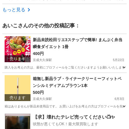
千葉
山武市
八街駅
アクセサリー
新品
もっと見る
あいこ
さんのその他の投稿記事：
新品未読松田リエ3ステップで簡単! まんぷく弁当
瞬食ダイエット 1冊
400円
売ります
京成大久保駅
5月22日
購入をお考えの方は、最初にプロフィールをご覧くださいますようお願いいたします。 新品未
千葉
習志野市
京成大久保駅
本/CD/DVD
ステップ
箱無し新品ラブ・ライナークリーミーフィットペ
ンシルミディアムブラウン1本
500円
売ります
京成大久保駅
6月3日
箱はありませんが新品未使用品です。 お買い上げをお考えの方はプロフィールを先にご覧
千葉
習志野市
京成大久保駅
メイクアップ
新品
【求】壊れたテレビ売ってください📺✨
状態が悪くてもOK！最大限買取します