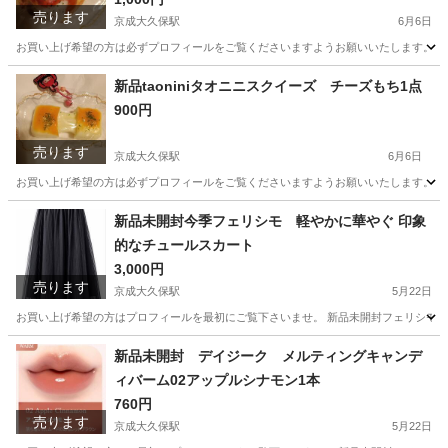
売ります
京成大久保駅
6月6日
お買い上げ希望の方は必ずプロフィールをご覧くださいますようお願いいたします。 新品ta
千葉
習志野市
京成大久保駅
おもちゃ
ソーセージ
新品taoniniタオニニスクイーズ チーズもち1点
900円
売ります
京成大久保駅
6月6日
お買い上げ希望の方は必ずプロフィールをご覧くださいますようお願いいたします。 新品ta
千葉
習志野市
京成大久保駅
おもちゃ
キーホルダー
新品未開封今季フェリシモ 軽やかに華やぐ 印象
的なチュールスカート
3,000円
売ります
京成大久保駅
5月22日
お買い上げ希望の方はプロフィールを最初にご覧下さいませ。 新品未開封フェリシモ今季軽
千葉
習志野市
京成大久保駅
スカート
チュールスカート
新品未開封 デイジーク メルティングキャンデ
ィバーム02アップルシナモン1本
760円
売ります
京成大久保駅
5月22日