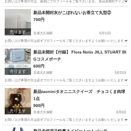
お買い上げ希望の方は、最初にプロフィールをご覧下さいませ。 新品未開封デイジーク 
千葉
習志野市
京成大久保駅
メイクアップ
シナモン
新品未開封灰がこぼれないお香立て丸型②
700円
売ります
京成大久保駅
6月11日
お買い上げ希望の方は必ずプロフィールをご覧くださいますようお願いいたします。 新品
千葉
習志野市
京成大久保駅
生活雑貨
お香
新品未開封【付録】 Flora Notis JILL STUART BI
Gコスメポーチ
600円
売ります
京成大久保駅
5月22日
お買い上げ希望の方は必ずプロフィールをご覧くださいますようお願いいたします。 新品未開封【付録
千葉
習志野市
京成大久保駅
ノベルティグッズ
新品taoniniタオニニスクイーズ チョコくま肉球
1点
コスメポーチ
900円
売ります
京成大久保駅
6月6日
お買い上げ希望の方は必ずプロフィールをご覧くださいますようお願いいたします。 新品ta
千葉
習志野市
京成大久保駅
おもちゃ
チョコ