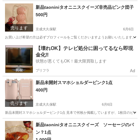
千葉
習志野市
京成大久保駅
服/ファッション
新品
新品taoniniタオニニスクイーズ非売品ピンク団子
500円
売ります
京成大久保駅
6月6日
お買い上げ希望の方は必ずプロフィールをご覧くださいますようお願いいたします。 新品ta
千葉
習志野市
京成大久保駅
おもちゃ
団子
【壊れOK】テレビ処分に困ってるなら即現
金化‼️
状態が悪くてもOK！最大限買取します
プリフラ
Ad
新品未開封スマホショルダーピンク1点
400円
売ります
京成大久保駅
6月6日
新品未開封スマホショルダーピンク1点 見本で何枚か掲載していますが、1枚目のピン
千葉
習志野市
京成大久保駅
バッグ
新品
新品taoniniタオニニスクイーズ ソーセージのパ
ン？1点
1,000円