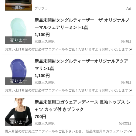
プリフラ
Ad
新品未開封タングルティーザー ザ·オリジナルノ
ーマルフェアリーミント1点
1,100円
売ります
京成大久保駅
6月6日
お買い上げ希望の方は必ずプロフィールをご覧くださいますようお願いいたします。 タン
千葉
習志野市
京成大久保駅
コスメ/ヘルスケア
新品未開封タングルティーザーオリジナルアクア
マリン1点
タングルティーザー
1,100円
売ります
京成大久保駅
6月6日
お買い上げ希望の方は必ずプロフィールをご覧くださいますようお願いいたします。 タン
千葉
習志野市
京成大久保駅
コスメ/ヘルスケア
ミント
新品未使用ヨガウェアレディース 長袖トップス シ
ャツ カップ付 きブラック
700円
売ります
京成大久保駅
5月22日
購入希望の方は先にプロフィールをご覧下さいませ。 新品未使用ヨガウェア レディース 長袖