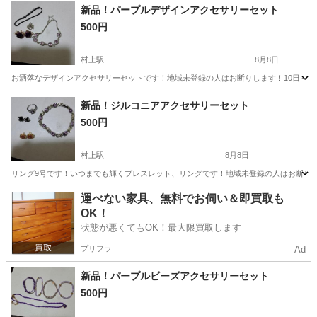
神奈川
藤沢市
その他
新品！パープルデザインアクセサリーセット
500円
村上駅
8月8日
お洒落なデザインアクセサリーセットです！地域未登録の人はお断りします！10日～1
千葉
八千代市
村上駅
アクセサリー
新品
新品！ジルコニアアクセサリーセット
500円
村上駅
8月8日
リング9号です！いつまでも輝くブレスレット、リングです！地域未登録の人はお断りし
千葉
八千代市
村上駅
アクセサリー
新品
運べない家具、無料でお伺い＆即買取も
OK！
状態が悪くてもOK！最大限買取します
プリフラ
Ad
新品！パープルビーズアクセサリーセット
500円