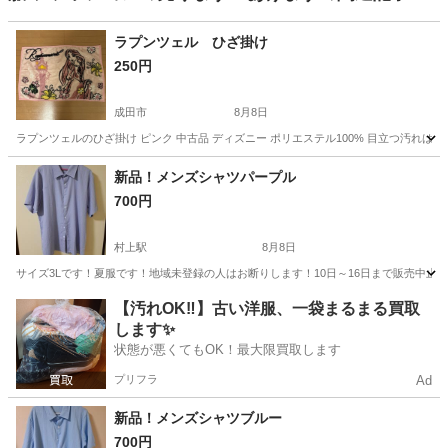
ラプンツェル ひざ掛け
250円
成田市
8月8日
ラプンツェルのひざ掛け ピンク 中古品 ディズニー ポリエステル100% 目立つ汚
千葉
成田市
その他
ラプンツェル
新品！メンズシャツパープル
700円
村上駅
8月8日
サイズ3Lです！夏服です！地域未登録の人はお断りします！10日～16日まで販売中止
千葉
八千代市
村上駅
シャツ
新品
【汚れOK‼️】古い洋服、一袋まるまる買取
します✨
状態が悪くてもOK！最大限買取します
プリフラ
Ad
新品！メンズシャツブルー
700円