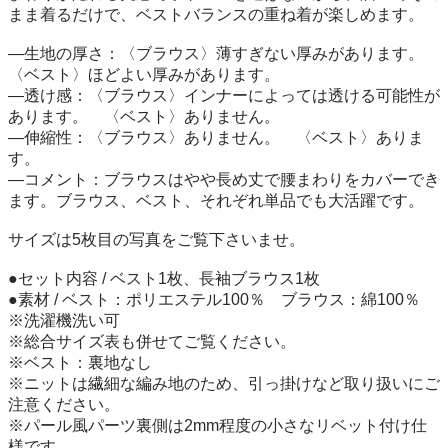
まま着るだけで、ベストバランスの重ね着が楽しめます。

―生地の厚さ：〈ブラウス〉薄すぎない厚みがあります。　
〈ベスト〉ほどよい厚みがあります。

―透け感：〈ブラウス〉インナーによっては透ける可能性が
あります。　〈ベスト〉ありません。

―伸縮性：〈ブラウス〉ありません。　〈ベスト〉ありま
す。

―コメント：ブラウスはやや長め丈で腰まわりをカバーでき
ます。ブラウス、ベスト、それぞれ単品でも大活躍です。

サイズは5枚目の写真をご覧下さいませ。

●セット内容 / ベスト1枚、長袖ブラウス1枚

●素材 / ベスト：ポリエステル100％　ブラウス：綿100％　
※洗濯機洗い可

※総合サイズ表も併せてご覧ください。

※ベスト：裏地なし

※ニットは繊細な編み地のため、引っ掛けなど取り扱いにご
注意ください。

※パール風パーツ裏側は2mm程度の小さなリベット付け仕