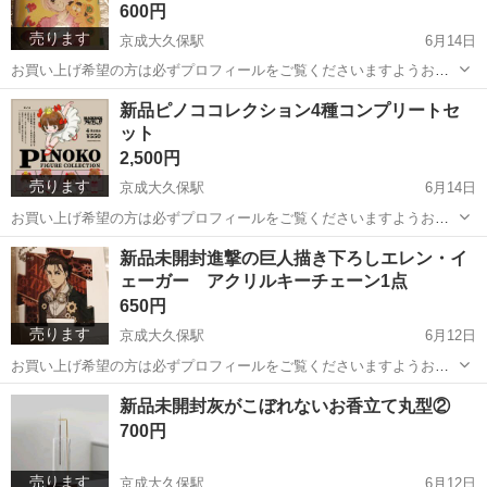
600円
売ります
京成大久保駅
6月14日
お買い上げ希望の方は必ずプロフィールをご覧くださいますようお願
いいたします。 新品完売品姫ちゃんのリボンBOOK型エコバッグ1点
千葉
習志野市
京成大久保駅
バッグ
エコバッグ
新品ピノココレクション4種コンプリートセ
定価1100円 未開封商品です。
ット
2,500円
売ります
京成大久保駅
6月14日
お買い上げ希望の方は必ずプロフィールをご覧くださいますようお願
いいたします。 新品ピノココレクション4種コンプリートセット ガチ
千葉
習志野市
京成大久保駅
おもちゃ
ピノコ
新品未開封進撃の巨人描き下ろしエレン・イ
ャガチャのピノココレクション4種コンプリートセットです。ビニール
ェーガー アクリルキーチェーン1点
から出しておりません。 小さ...
650円
売ります
京成大久保駅
6月12日
お買い上げ希望の方は必ずプロフィールをご覧くださいますようお願
いいたします。 進撃の巨人とカラオケまねきねこコラボの描き下ろし
千葉
習志野市
京成大久保駅
生活雑貨
進撃の巨人
新品未開封灰がこぼれないお香立て丸型②
のイラストのエレン・イェーガーのアクリルキーチェーンです。 定価
700円
880円 今は販売されておりませ...
売ります
京成大久保駅
6月12日