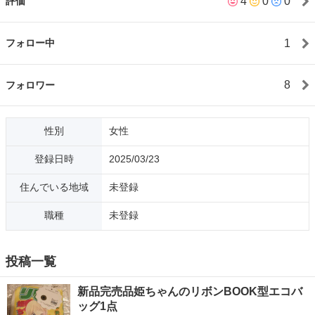
4
0
0
評価
認いただき、ご納得された上でお買い上げ下さい。 返品は一切お
断りしております。 ※大変申し訳ございませんが、ビニールや紙
袋が不足しており、直で持っていきますのでエコバッグ等のご用
1
フォロー中
意をお願いいたします。🙏 ※睡眠障害があり、家族が代理で行く
場合が多いです。 ※基本10時〜19時のお取引になります。 日に
よっては多少でしたら時間外も調整可能な場合もありますのでご
8
フォロワー
相談下さい。
性別
女性
登録日時
2025/03/23
住んでいる地域
未登録
職種
未登録
投稿一覧
新品完売品姫ちゃんのリボンBOOK型エコバ
ッグ1点