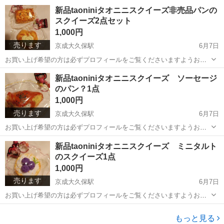
いいたします。 新品taoniniタオニニスクイーズ非売品ピンク団子 販売
千葉
習志野市
京成大久保駅
おもちゃ
団子
新品taoniniタオニニスクイーズ非売品パンの
商品と違い袋が固いです。ご注意下さい。 替えの袋はありません。
スクイーズ2点セット
2026年5月到着...
1,000円
売ります
京成大久保駅
6月7日
お買い上げ希望の方は必ずプロフィールをご覧くださいますようお願
いいたします。 新品taoniniタオニニスクイーズ非売品パンのスクイー
千葉
習志野市
京成大久保駅
おもちゃ
スクイーズ
新品taoniniタオニニスクイーズ ソーセージ
ズ2点セット キーホルダーになる位の小さいサイズです。 2026年6月
のパン？1点
到着品 商品と違い...
1,000円
売ります
京成大久保駅
6月7日
お買い上げ希望の方は必ずプロフィールをご覧くださいますようお願
いいたします。 新品taoniniタオニニスクイーズ ソーセージのパン1
千葉
習志野市
京成大久保駅
おもちゃ
ソーセージ
新品taoniniタオニニスクイーズ ミニタルト
点 2026年6月到着品 キーホルダー付いたまま届いたので、そのまま替
のスクイーズ1点
えの袋1枚と一緒...
1,000円
売ります
京成大久保駅
6月7日
お買い上げ希望の方は必ずプロフィールをご覧くださいますようお願
いいたします。 新品taoniniタオニニスクイーズ ミニタルトのスクイ
千葉
習志野市
京成大久保駅
おもちゃ
スクイーズ
ーズ1点 2026年6月到着品 キーホルダー付いたまま届いたので、その
もっと見る