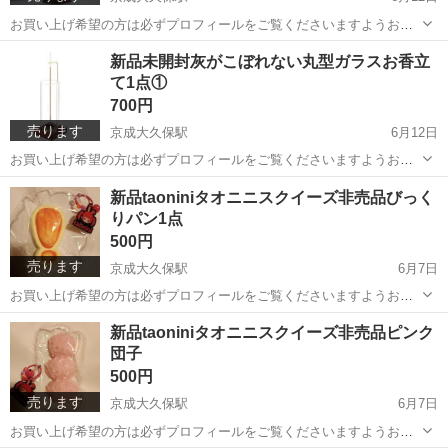
お買い上げ希望の方は必ずプロフィールをご覧くださいますようお願
いいたします。 新品未開封灰がこぼれないお香立て1点です。 丸型 見
千葉
習志野市
京成大久保駅
生活雑貨
お香
新品未開封灰がこぼれない丸型ガラスお香立
本写真では四角のガラスの写真もうつっていますが、1枚目の丸型ガラ
て1点①
スなのでご注意ください。 ...
700円
売ります
京成大久保駅
6月12日
お買い上げ希望の方は必ずプロフィールをご覧くださいますようお願
いいたします。 新品未開封灰がこぼれないお香立て1点です。丸型 見
千葉
習志野市
京成大久保駅
生活雑貨
お香
新品taoniniタオニニスクイーズ非売品びっく
本写真では四角のガラスの写真もありますが、1枚目の丸型ガラスなの
りパン1点
でご注意ください。 私も使...
500円
売ります
京成大久保駅
6月7日
お買い上げ希望の方は必ずプロフィールをご覧くださいますようお願
いいたします。 新品taoniniタオニニスクイーズ非売品びっくりパン 販
千葉
習志野市
京成大久保駅
おもちゃ
商品
新品taoniniタオニニスクイーズ非売品ピンク
売商品と違い袋が固いです。ご注意下さい。 替えの袋はありません。
団子
2026年5月到着...
500円
売ります
京成大久保駅
6月7日
お買い上げ希望の方は必ずプロフィールをご覧くださいますようお願