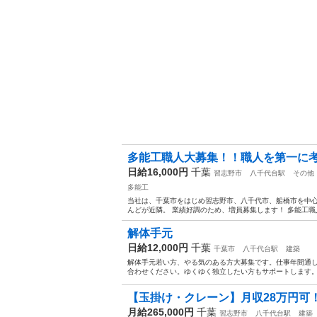
多能工職人大募集！！職人を第一に考
日給16,000円
千葉
習志野市
八千代台駅
その他
多能工
当社は、千葉市をはじめ習志野市、八千代市、船橋市を中心
んどが近隣。 業績好調のため、増員募集します！ 多能工職人
解体手元
日給12,000円
千葉
千葉市
八千代台駅
建築
解体手元若い方、やる気のある方大募集です。仕事年間通
合わせください。ゆくゆく独立したい方もサポートします
【玉掛け・クレーン】月収28万円可！
月給265,000円
千葉
習志野市
八千代台駅
建築