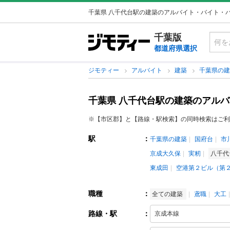
千葉県 八千代台駅の建築のアルバイト・バイト・
千葉版
都道府県選択
ジモティー
アルバイト
建築
千葉県の
千葉県 八千代台駅の建築のアル
※【市区郡】と【路線・駅検索】の同時検索はご利
駅
：
千葉県の建築
国府台
市
京成大久保
実籾
八千
東成田
空港第２ビル（第
職種
：
全ての建築
鳶職
大工
路線・駅
：