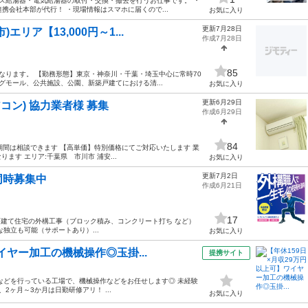
ガス給湯器・電気給湯器の取付・交換・撤去を行うお仕事です。 ・
携会社本部が代行！ ・現場情報はスマホに届くので...
お気に入り
更新7月28日
リア【13,000円～1...
作成7月28日
85
なります。 【勤務形態】東京・神奈川・千葉・埼玉中心に常時70
モール、公共施設、公園、新築戸建てにおける清...
お気に入り
更新6月29日
コン) 協力業者様 募集
作成6月29日
84
期期間は相談できます 【高単価】特別価格にてご対応いたします 業
す エリア:千葉県 市川市 浦安...
お気に入り
更新7月2日
同時募集中
作成6月21日
17
 戸建て住宅の外構工事（ブロック積み、コンクリート打ち など）
独立も可能（サポートあり）...
お気に入り
イヤー加工の機械操作◎玉掛...
提携サイト
などを行っている工場で、機械操作などをお任せします◎ 未経験
2ヶ月～3か月は日勤研修アリ！ ...
お気に入り