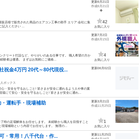
更新6月21日
作成6月21日
42
量販店様で販売された商品のエアコン工事の助手 エリア:会社に集
記入ください ...
お気に入り
更新7月2日
作成6月15日
4
コンクリート打設など、やりがいのある仕事です。 職人希望の方か
験者は優遇。 まずはお気軽にご連絡...
お気に入り
更新06月02日
祝金4万円 20代～80代現役...
求人ボックス
安心・安全を守るおしごと! 皆さまが安全に通れるよう人や車の案
現場にて安心・安全を守るおしごと! 皆さまが安全に通れ...
更新3月21日
助・運転手・現場補助
作成11月25日
1
了時の足場解体をお任せします。 未経験から職人を目指すこと
現場補助という内容でお任せします。 無理の...
お気に入り
更新11月25日
可・常用！八千代台・作...
作成4月16日