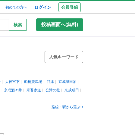
ログイン
会員登録
初めての方へ
投稿画面へ(無料)
検索
人気キーワード
橋
大神宮下
船橋競馬場
谷津
京成津田沼
京成酒々井
宗吾参道
公津の杜
京成成田
路線・駅から選ぶ