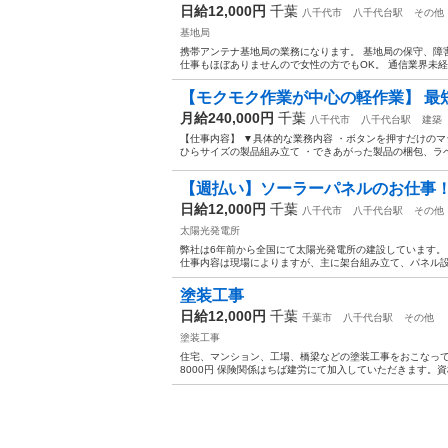
日給12,000円
千葉
八千代市
八千代台駅
その他
基地局
携帯アンテナ基地局の業務になります。 基地局の保守、障
仕事もほぼありませんので女性の方でもOK。 通信業界未経
【モクモク作業が中心の軽作業】 最短
月給240,000円
千葉
八千代市
八千代台駅
建築
【仕事内容】 ▼具体的な業務内容 ・ボタンを押すだけのマ
ひらサイズの製品組み立て ・できあがった製品の梱包、ラベ
【週払い】ソーラーパネルのお仕事
日給12,000円
千葉
八千代市
八千代台駅
その他
太陽光発電所
弊社は6年前から全国にて太陽光発電所の建設しています。 経験
仕事内容は現場によりますが、主に架台組み立て、パネル設置
塗装工事
日給12,000円
千葉
千葉市
八千代台駅
その他
塗装工事
住宅、マンション、工場、橋梁などの塗装工事をおこなってお
8000円 保険関係はちば建労にて加入していただきます。