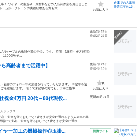
仕事！ ワイヤーの製造や、原材料などの入出荷作業をお任せしま
・玉掛・クレーンの実務経験ある方も大...
お気に入り
更新2月28日
受付終了
作成2月26日
LANケーブルの敷設作業の手伝いです。 時間 朝8時～夕方6時位
500円(そ...
更新7月24日
から高齢者まで活躍中】
作成4月10日
5
・顧客のフォロー等の業務を行っていただきます。 ※定年を迎
活躍頂けます。 若くて未経験の方でも、丁寧に指導...
お気に入り
更新08月01日
祝金4万円 20代～80代現役...
求人ボックス
安心・安全を守るおしごと! 皆さまが安全に通れるよう人や車の案
現場にて安心・安全を守るおしごと! 皆さまが安全に通れ...
イヤー加工の機械操作◎玉掛...
提携サイト