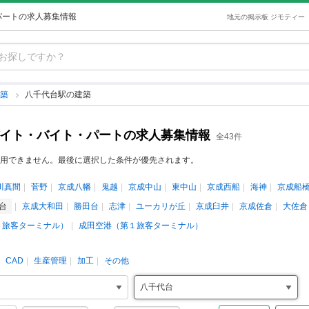
パートの求人募集情報
地元の掲示板 ジモティー
建築
八千代台駅の建築
バイト・バイト・パートの求人募集情報
全43件
用できません。最後に選択した条件が優先されます。
川真間
菅野
京成八幡
鬼越
京成中山
東中山
京成西船
海神
京成船
代台
京成大和田
勝田台
志津
ユーカリが丘
京成臼井
京成佐倉
大佐倉
２旅客ターミナル）
成田空港（第１旅客ターミナル）
CAD
生産管理
加工
その他