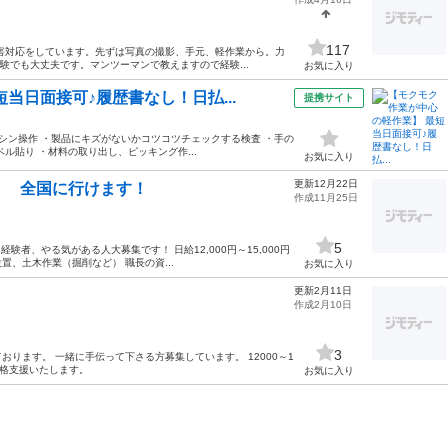
117
害対応をしています。先ずは写真の撮影、手元、軽作業から。力
験でも大丈夫です。マンツーマンで教えますので経験...
お気に入り
当日面接可♪履歴書なし！日払...
提携サイト
シン操作 ・製品にキズがないかコツコツチェックする検査 ・手の
ル貼り ・材料の取り出し、ピッキング作...
お気に入り
更新12月22日
！ 全国に行けます！
作成11月25日
5
者、やる気がある人大募集です！ 日給12,000円～15,000円
、土木作業（掘削など） 職長の資...
お気に入り
更新2月11日
作成2月10日
3
ります。 一緒に手伝って下さる方募集しています。 12000～1
資格支援いたします。
お気に入り