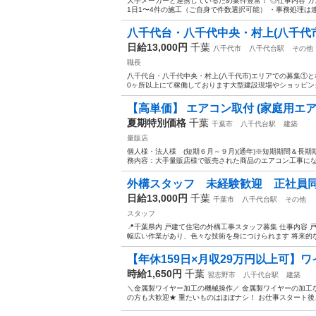
大手メーカーと連携しているため案件豊富！ ◎仕事内容 
1日1〜4件の施工（ご自身で件数選択可能） ・事務処理は連
八千代台・八千代中央・村上(八千代市)エ
日給13,000円
千葉
八千代市
八千代台駅
その他
職長
八千代台・八千代中央・村上(八千代市)エリアでの募集①と
0ヶ所以上にて稼働しております大型建設現場やショッピング
【高単価】 エアコン取付 (家庭用エア
夏期特別価格
千葉
千葉市
八千代台駅
建築
量販店
個人様・法人様 (短期６月～９月)(通年)※短期期間＆長
務内容：大手量販店様で販売された商品のエアコン工事になりま
外構スタッフ 未経験歓迎 正社員
日給13,000円
千葉
千葉市
八千代台駅
その他
スタッフ
📍千葉県内 戸建て住宅の外構工事スタッフ募集 仕事内容
幅広い作業があり、色々な技術を身につけられます 将来的な
【年休159日×月収29万円以上可】ワ
時給1,650円
千葉
習志野市
八千代台駅
建築
＼金属製ワイヤー加工の機械操作／ 金属製ワイヤーの加工
の方も大歓迎★ 重たいものはほぼナシ！ お仕事スタート後、