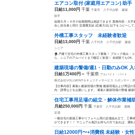
エアコン取付 (家庭用エアコン) 助手
日給11,000円
千葉
千葉市
八千代台駅
建築
助手
短期６月～９月※短期期間は相談できます 業務内容：大手
合し担当者と同行 交通費支給 (応募方法) 以下をコピーしてご
外構工事スタッフ 未経験者歓迎
日給13,000円
千葉
八千代市
八千代台駅
建築
シニア
🏠 戸建て住宅の外構工事スタッフ募集！ ブロック積み・
ら、シニアのアルバイトまで幅広く歓迎！ 未経験でもOK、経
建築現場の警備/週1・日勤のみOK 入社
日給1万400円～
千葉県
アルバイト・パート
株式会社VOLLMONTセキュリティサービス
スポンサー：
【仕事内容】募集1:建築現場の警備 建築現場および周辺の
内・誘導などをお願いします。 募集2:建築現場の警備 建築
住宅工事用足場の組立・解体作業補
月給250,000円
千葉
千葉市
八千代台駅
鳶職
足場
一般住宅の新築工事やリフォーム用の足場組み立て、工事終
ができます！！ マニュアル免許お持ちの方であれば、運転と
日給12000円〜+消費税 未経験・女性