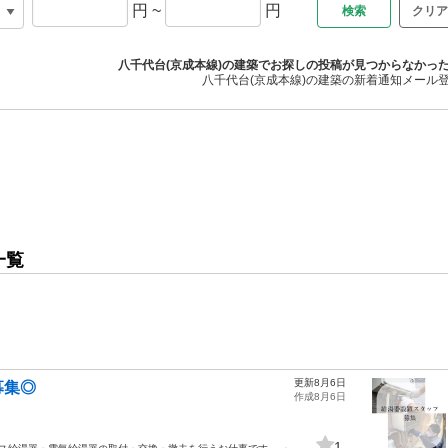
円
~
円
クリア
八千代台(京成本線)の建築でお探しの投稿が見つからなかっ
八千代台(京成本線)の建築の新着通知メール
一覧
更新8月6日
募集◎
作成8月6日
1