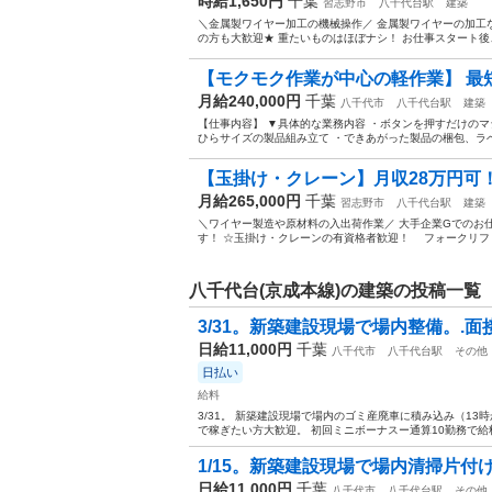
時給1,650円
千葉
習志野市
八千代台駅
建築
＼金属製ワイヤー加工の機械操作／ 金属製ワイヤーの加工
の方も大歓迎★ 重たいものはほぼナシ！ お仕事スタート後、
【モクモク作業が中心の軽作業】 最短
月給240,000円
千葉
八千代市
八千代台駅
建築
【仕事内容】 ▼具体的な業務内容 ・ボタンを押すだけのマ
ひらサイズの製品組み立て ・できあがった製品の梱包、ラベ
【玉掛け・クレーン】月収28万円可！
月給265,000円
千葉
習志野市
八千代台駅
建築
＼ワイヤー製造や原材料の入出荷作業／ 大手企業Gでのお
す！ ☆玉掛け・クレーンの有資格者歓迎！ フォークリフト
八千代台(京成本線)の建築の投稿一覧
3/31。新築建設現場で場内整備。.面接
日給11,000円
千葉
八千代市
八千代台駅
その他
日払い
給料
3/31。 新築建設現場で場内のゴミ産廃車に積み込み（13時か
で稼ぎたい方大歓迎。 初回ミニボーナスー通算10勤務で給料
1/15。新築建設現場で場内清掃片付け
日給11,000円
千葉
八千代市
八千代台駅
その他