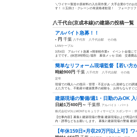
＼ワイヤー製造や原材料の入出荷作業／ 大手企業Gでのお
す！ ☆玉掛け・クレーンの有資格者歓迎！ フォークリフト
八千代台(京成本線)の建築の投稿一覧
アルバイト急募！！
- 円
千葉
八千代市
八千代台駅
その他
LANケーブル
3月4日 アルバイト急募 ○簡単軽作業○ イベント会場にて
までです。(休憩3時間位) 場所 幕張メッセ 日給 交通費込 11
簡単なリフォーム現場監督【若い方
時給900円
千葉
八千代市
八千代台駅
その他
定年
現場での職人への指示・管理・不足があった資材などの調達
えた方でも、不動産や建築業界の経験を、お持ちならすぐにご
建築現場の警備/週1・日勤のみOK 入社
日給1万400円～
千葉県
アルバイト・パート
株式会社VOLLMONTセキュリティサービス
スポンサー：
【仕事内容】募集1:建築現場の警備 建築現場および周辺の
内・誘導などをお願いします。 募集2:建築現場の警備 建築
【年休159日×月収29万円以上可】ワ