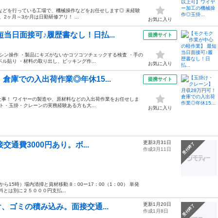
などを行っている工場で、機械操作などをお任せします◎ 未経験
2ヶ月～3か月は日勤研修アリ！ ...
お気に入り
当日面接可♪履歴書なし！日払...
提携サイト
シン操作 ・製品にキズがないかコツコツチェックする検査 ・手の
ル貼り ・材料の取り出し、ピッキング作...
お気に入り
倉庫での入出荷作業◎年休15...
提携サイト
仕事！ ワイヤーの製造や、原材料などの入出荷作業をお任せしま
・玉掛・クレーンの実務経験ある方も大...
お気に入り
更新3月31日
交通費3000円あり。ボ...
受付終了
作成3月11日
ら15時）場内清掃と資材移動 8：00ー17：00（1：00） 単発
とは別に２５０００円支払...
更新1月20日
、ゴミの積み込み。面接交通...
受付終了
作成1月8日