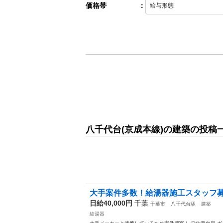
価格帯
：
八千代台(京成本線)の建築の投稿
大手案件多数！給湯器施工スタッフ
日給40,000円
千葉
千葉市
八千代台駅
建築
給湯器