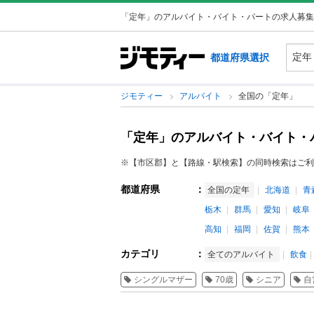
「定年」のアルバイト・バイト・パートの求人募集
都道府県選択
ジモティー
アルバイト
全国の「定年」
「定年」のアルバイト・バイト・
※【市区郡】と【路線・駅検索】の同時検索はご利
都道府県
：
全国の定年
北海道
青
栃木
群馬
愛知
岐阜
高知
福岡
佐賀
熊本
カテゴリ
：
全てのアルバイト
飲食
シングルマザー
70歳
シニア
自