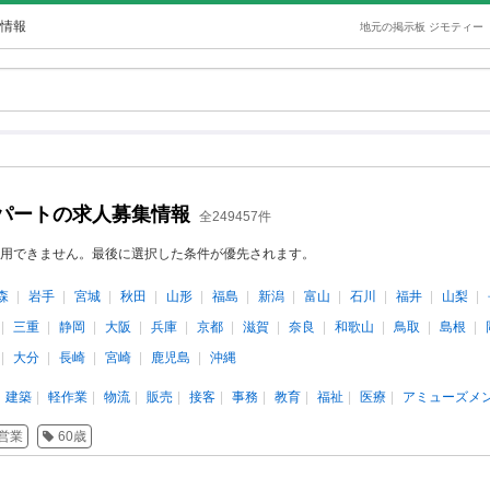
情報
地元の掲示板 ジモティー
パートの求人募集情報
全249457件
用できません。最後に選択した条件が優先されます。
森
岩手
宮城
秋田
山形
福島
新潟
富山
石川
福井
山梨
三重
静岡
大阪
兵庫
京都
滋賀
奈良
和歌山
鳥取
島根
大分
長崎
宮崎
鹿児島
沖縄
建築
軽作業
物流
販売
接客
事務
教育
福祉
医療
アミューズメ
営業
60歳