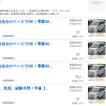
ト
務全般をお任せします。 <具体的な仕事内容> ・カゴ・カートの
舗の清掃、駐車場の誘導 他部門への応援業務でお願いす...
更新8月8日
分のペースでOK！専業40...
作成8月8日
方 ・保育時間の…
お気に入り
更新8月8日
分のペースでOK！専業40...
作成8月8日
方 ・保育時間の…
お気に入り
更新8月8日
分のペースでOK！専業40...
作成8月8日
2
方 ・保育時間の…
お気に入り
更新8月8日
齢、性別、経験不問！平塚【...
作成8月8日
方 ・保育時間の…
お気に入り