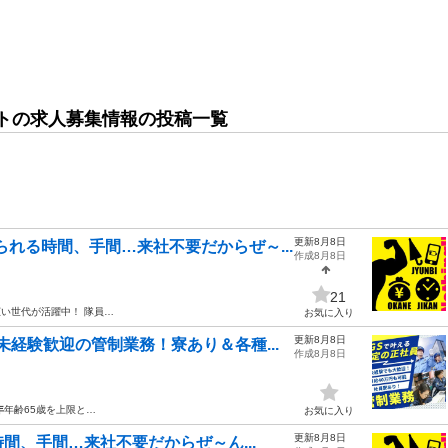
トの求人募集情報の投稿一覧
更新8月8日
れる時間、手間…来社不要だからぜ～...
作成8月8日
21
い世代が活躍中！ 隊員…
お気に入り
更新8月8日
未経験歓迎の管制業務！寮あり＆各種...
作成8月8日
年
年齢65歳を上限と…
お気に入り
更新8月8日
間、手間…来社不要だからぜ～ん...