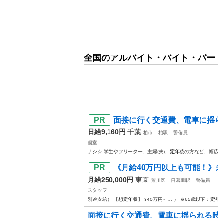
全国のアルバイト・バイト・パー
面接に行く交通費、電車に揺ら
日給9,160円
千葉
柏市
柏駅
警備員
個室
ナシ☆ 学生やフリーター、主婦(夫)、
定年
後の方など、幅広
《月給40万円以上も可能！》
月給250,000円
東京
荒川区
日暮里駅
警備員
スタッフ
別途支給） 【想
定年
収】 340万円～… ） ※65歳以下：
定
面接に行く交通費、電車に揺られる時