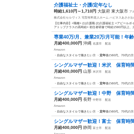
介護福祉士・介護/定年なし
時給1,610円～1,710円
大阪府 東大阪市
ア
株式会社セルヴィス 宅型有料老人ホーム ハピネスあさが
【仕事内容】<職種> (1)介護職 (2)介護福祉士 <アピールポ
アトップクラスの高時給> 初任者研修で時給1580円以上、介
専業40万/月、兼業20万/月可能！年
月給400,000円
沖縄
名護市
配送
Amazon
・自由なスタイルで働きたい方 ・
定年
後の60代、70代の
シングルマザー歓迎！米沢 保育時間（９
月給400,000円
山形
米沢市
配送
Amazon
・自由なスタイルで働きたい方 ・
定年
後の60代、70代の
シングルマザー歓迎！中野 保育時間（９
月給400,000円
長野
中野市
配送
Amazon
・自由なスタイルで働きたい方 ・
定年
後の60代、70代の
シングルマザー歓迎！富士 保育時間（９
月給400,000円
静岡
富士市
配送
Amazon