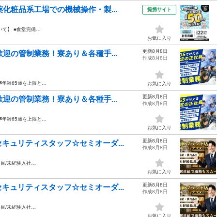
化粧品系工場での機械操作・製...
提携サイト
て】 ■食堂完備…
お気に入り
更新8月8日
迎の管制業務！寮あり＆各種手...
作成8月8日
年
年齢65歳を上限と…
お気に入り
更新8月8日
迎の管制業務！寮あり＆各種手...
作成8月8日
年
年齢65歳を上限と…
お気に入り
更新8月8日
キュリティスタッフ☆セミオーダ...
作成8月8日
1年目/未経験入社…
お気に入り
更新8月8日
キュリティスタッフ☆セミオーダ...
作成8月8日
1年目/未経験入社…
お気に入り