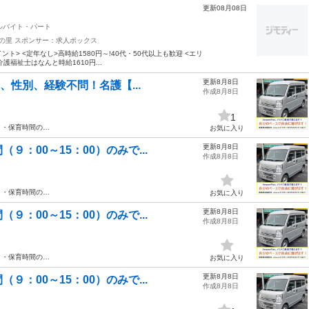
更新08月08日
ルバイト・パート
おの里
スポンサー：求人ボックス
イント> <定年なし>高時給1580円～!40代・50代以上も歓迎 <エリ
護福祉士はなんと時給1610円...
更新8月8日
齢、性別、経験不問！名護【...
作成8月8日
1
方 ・保育時間の…
お気に入り
更新8月8日
：00～15：00）のみで...
作成8月8日
方 ・保育時間の…
お気に入り
更新8月8日
：00～15：00）のみで...
作成8月8日
方 ・保育時間の…
お気に入り
更新8月8日
：00～15：00）のみで...
作成8月8日