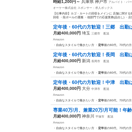
時給1,200円～
兵庫県 神戸市
アルバイト・パー
オーケー株式会社
スポンサー：求人ボックス
【仕事内容】カゴ・カートの回収をメインに 店舗に関する雑
回収 ・段ボールの運搬 ・他部門での応援業務(品出し) ・店
定年後・60代の方歓迎！三郷 出勤は自
月給400,000円
埼玉
三郷市
配送
Amazon
・自由なスタイルで働きたい方 ・
定年
後の60代、70代の
定年後・60代の方歓迎！長岡 出勤は自
月給400,000円
新潟
長岡市
配送
Amazon
・自由なスタイルで働きたい方 ・
定年
後の60代、70代の
定年後・60代の方歓迎！中津 出勤は自
月給400,000円
大分
中津市
配送
Amazon
・自由なスタイルで働きたい方 ・
定年
後の60代、70代の
専業40万/月、兼業20万/月可能！年
月給400,000円
神奈川
平塚市
配送
Amazon
・自由なスタイルで働きたい方 ・
定年
後の60代、70代の