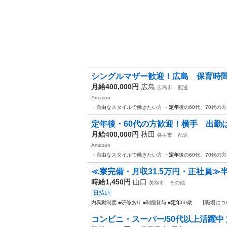
シングルマザー歓迎！広島 保育時間（９
月給400,000円
広島
広島市
配送
Amazon
・自由なスタイルで働きたい方 ・
定年
後の60代、70代の
定年後・60代の方歓迎！横手 出勤は自
月給400,000円
秋田
横手市
配送
Amazon
・自由なスタイルで働きたい方 ・
定年
後の60代、70代の
≪寮完備・月収31.5万円・正社員≫半
時給1,450円
山口
美祢市
その他
日払い
内異動制度 ■研修あり ■制服貸与 ■
定年
60歳 【職場につ
コンビニ・スーパー/50代以上活躍中 