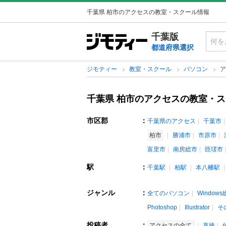
千葉県 柏市のアクセスの教室・スクール情報
千葉版
都道府県選択
ジモティー
教室・スクール
パソコン
千葉県 柏市のアクセスの教室・
市区郡
：
千葉県のアクセス
千葉市
柏市
勝浦市
市原市
富里市
南房総市
匝瑳市
駅
：
千葉駅
柏駅
本八幡駅
ジャンル
：
全てのパソコン
Window
Photoshop
Illustrator
そ
投稿者
：
アクセスの全て
直接