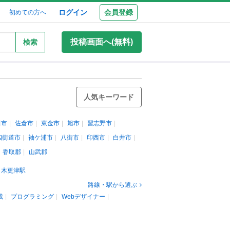
ログイン
会員登録
初めての方へ
投稿画面へ(無料)
検索
人気キーワード
田市
佐倉市
東金市
旭市
習志野市
四街道市
袖ケ浦市
八街市
印西市
白井市
香取郡
山武郡
木更津駅
路線・駅から選ぶ
成
プログラミング
Webデザイナー