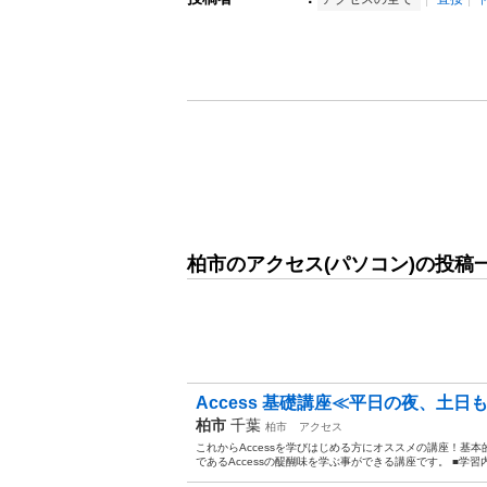
柏市のアクセス(パソコン)の投稿
Access 基礎講座≪平日の夜、土
柏市
千葉
柏市
アクセス
これからAccessを学びはじめる方にオススメの講座！基
であるAccessの醍醐味を学ぶ事ができる講座です。 ■学習