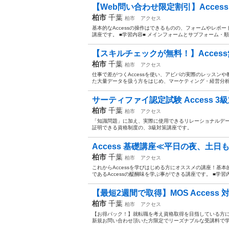
【Web問い合わせ限定割引】Access 
柏市
千葉
柏市
アクセス
基本的なAccessの操作はできるものの、フォームやレポ
講座です。 ■学習内容■ メインフォームとサブフォーム・順
【スキルチェックが無料！】Acces
柏市
千葉
柏市
アクセス
仕事で差がつくAccessを使い、アビバの実際のレッスン
た大量データを扱う方をはじめ、マーケティング・経営分析
サーティファイ認定試験 Access 
柏市
千葉
柏市
アクセス
「知識問題」に加え、実際に使用できるリレーショナルデ
証明できる資格制度の、3級対策講座です。
Access 基礎講座≪平日の夜、土
柏市
千葉
柏市
アクセス
これからAccessを学びはじめる方にオススメの講座！基
であるAccessの醍醐味を学ぶ事ができる講座です。 ■学習
【最短2週間で取得】MOS Access
柏市
千葉
柏市
アクセス
【お得パック！】就転職を考え資格取得を目指している方に大
新規お問い合わせ頂いた方限定でリーズナブルな受講料で