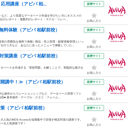
応用講座（アビバ 柏...
提携サイト
ートなど、より高度なデータベース作成を学びたい方にオススメの
位のレポート・複数列のレポート・マクロ・リレー...
お気に入り
s無料体験（アビバ 柏駅前校）
提携サイト
や教室の雰囲気を無料で体験♪ 商品・売上管理・顧客情報管理といっ
を行う方など、あなたに合ったメニューで体験していた...
お気に入り
3級対策講座（アビバ 柏駅前校）
提携サイト
ータベースを作成する「実技問題」を解くことで、実践的な能力を
お気に入り
日も開講中！≫（アビバ 柏駅前校）
提携サイト
本的な操作からリレーションシップなど、データベース管理ソフト
内容■ 基本操作・テーブル・クエリ・フォーム...
お気に入り
 対策（アビバ 柏駅前校）
提携サイト
人気のMOS Accessを短期集中で目指す検定対策の講座です。
学べる人気講座です！
お気に入り