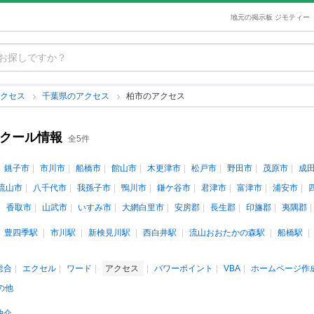
地元の掲示板 ジモティー
アクセス
千葉県のアクセス
柏市のアクセス
スクール情報
全5件
銚子市
市川市
船橋市
館山市
木更津市
松戸市
野田市
茂原市
成
流山市
八千代市
我孫子市
鴨川市
鎌ケ谷市
君津市
富津市
浦安市
香取市
山武市
いすみ市
大網白里市
安房郡
長生郡
印旛郡
夷隅郡
豊四季駅
市川駅
新検見川駅
西白井駅
流山おおたかの森駅
船橋駅
s総合
エクセル
ワード
アクセス
パワーポイント
VBA
ホームページ作
の他
仲介