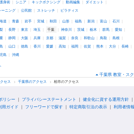
護身術
シニア
キックボクシング
動画編集
ダイエット
レーニング
公民館
ストレッチ
ピラティス
海道
青森
岩手
宮城
秋田
山形
福島
新潟
富山
石川
梨
長野
東京
埼玉
千葉
神奈川
茨城
栃木
群馬
愛知
重
静岡
大阪
兵庫
京都
滋賀
奈良
和歌山
鳥取
島根
島
山口
徳島
香川
愛媛
高知
福岡
佐賀
熊本
大分
長崎
児島
沖縄
へ
千葉県 教室・スク
アクセス
千葉県のアクセス
柏市のアクセス
ポリシー
プライバシーステートメント
健全化に資する運用方針
利用ガイド
フリーワードで探す
特定商取引法の表示
利用者情