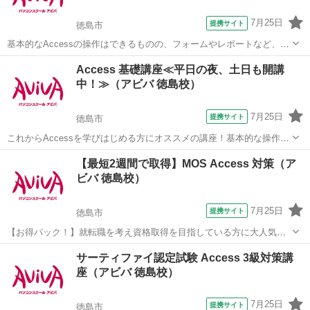
7月25日
提携サイト
徳島市
基本的なAccessの操作はできるものの、フォームやレポートなど、よ
り高度なデータベース作成を学びたい方にオススメの講座です。 ■学
徳島
徳島市
アクセス
Access 基礎講座≪平日の夜、土日も開講
習内容■ メインフォームとサブフォーム・順位のレポート・複数列の
中！≫（アビバ 徳島校）
レポート・マクロ・リレー...
7月25日
提携サイト
徳島市
これからAccessを学びはじめる方にオススメの講座！基本的な操作か
らリレーションシップなど、データベース管理ソフトであるAccessの
徳島
徳島市
アクセス
【最短2週間で取得】MOS Access 対策（ア
醍醐味を学ぶ事ができる講座です。 ■学習内容■ 基本操作・テーブ
ビバ 徳島校）
ル・クエリ・フォーム...
7月25日
提携サイト
徳島市
【お得パック！】就転職を考え資格取得を目指している方に大人気の
MOS Accessを短期集中で目指す検定対策の講座です。新規お問い合
徳島
徳島市
アクセス
サーティファイ認定試験 Access 3級対策講
わせ頂いた方限定でリーズナブルな受講料で学べる人気講座です！
座（アビバ 徳島校）
7月25日
提携サイト
徳島市