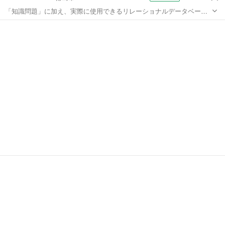
「知識問題」に加え、実際に使用できるリレーショナルデータベース
を作成する「実技問題」を解くことで、実践的な能力を証明できる資
徳島
徳島市
アクセス
格制度の、3級対策講座です。