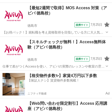
【最短2週間で取得】MOS Access 対策（ア
ビバ 徳島校）
7月25日
提携サイト
徳島市
【お得パック！】就転職を考え資格取得を目指している方に大人気の
MOS Accessを短期集中で目指す検定対策の講座です。新規お問い合
徳島
徳島市
アクセス
【スキルチェックが無料！】Access無料体
わせ頂いた方限定でリーズナブルな受講料で学べる人気講座です！
験（アビバ 徳島校）
7月25日
提携サイト
徳島市
仕事で差がつくAccessを使い、アビバの実際のレッスンや教室の雰囲
気を無料で体験♪ 商品・売上管理・顧客情報管理といった大量データ
徳島
徳島市
アクセス
【格安物件多数✨】家賃4万円以下多数
を扱う方をはじめ、マーケティング・経営分析を行う方など、あなた
【保証人ナシ】賃貸物件多数掲載！
に合ったメニューで体験していた...
Ad
ニフティ不動産
【Web問い合わせ限定割引】Access 応用講
座（アビバ 徳島校）