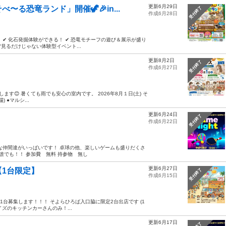
更新6月29日
る恐竜ランド」開催🦖🎉in...
受付終了
作成6月28日
✔ 化石発掘体験ができる！ ✔ 恐竜モチーフの遊び＆展示が盛り
“見るだけじゃない体験型イベント...
更新8月2日
受付終了
作成6月27日
す😊 暑くても雨でも安心の室内です。 2026年8月１日(土) そ
●マルシ...
更新6月24日
受付終了
作成6月22日
な仲間達がいっぱいです！ 卓球の他、楽しいゲームも盛りだくさ
誰でも！！ 参加費 無料 持参物 無し
更新6月27日
1台限定】
受付終了
作成6月15日
1台募集します！！！ そよらひろば入口脇に限定2台出店です (1
ズのキッチンカーさんのみ！...
更新6月17日