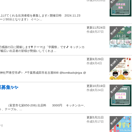
作成10月10日
てくれる出演者様を募集します♪ 開催日時 2024.11.23
ージ30分となります） イベン...
更新11月24日
受付終了
作成9月27日
勤労感謝の日に開催します❣️ テーマは「学園祭」です🎵 キッチンカ
広い出店者の皆様が勢揃いしてくれま...
更新9月29日
受付終了
作成9月4日
神社⛩青空市🌈✨ 📍千葉県成田市名古屋898 @komikadojinjya @
更新10月19日
募集✨✨
受付終了
作成8月24日
 （富里市七栄650-206) 出店料 3000円 キッチンカー、
、テーブル、...
更新5月21日
受付終了
作成5月17日
祭り