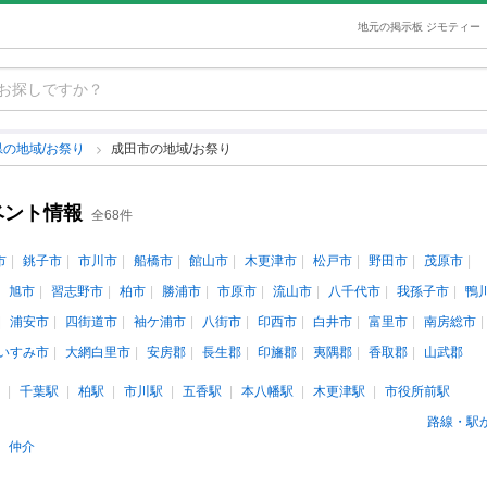
地元の掲示板 ジモティー
県の地域/お祭り
成田市の地域/お祭り
ベント情報
全68件
市
銚子市
市川市
船橋市
館山市
木更津市
松戸市
野田市
茂原市
旭市
習志野市
柏市
勝浦市
市原市
流山市
八千代市
我孫子市
鴨
浦安市
四街道市
袖ケ浦市
八街市
印西市
白井市
富里市
南房総市
いすみ市
大網白里市
安房郡
長生郡
印旛郡
夷隅郡
香取郡
山武郡
千葉駅
柏駅
市川駅
五香駅
本八幡駅
木更津駅
市役所前駅
路線・駅
仲介