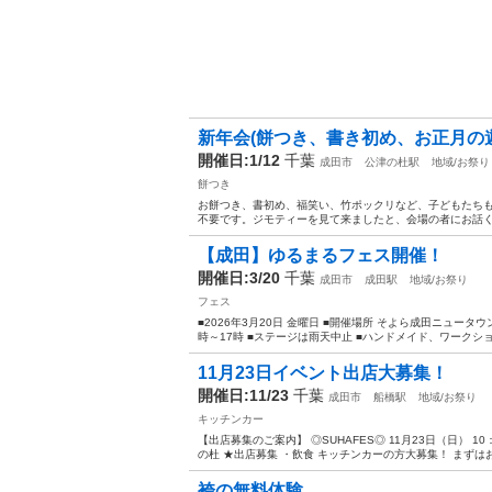
新年会(餅つき、書き初め、お正月の
開催日:1/12
千葉
成田市
公津の杜駅
地域/お祭り
餅つき
お餅つき、書初め、福笑い、竹ポックリなど、子どもたち
不要です。ジモティーを見て来ましたと、会場の者にお話くだ
【成田】ゆるまるフェス開催！
開催日:3/20
千葉
成田市
成田駅
地域/お祭り
フェス
■2026年3月20日 金曜日 ■開催場所 そよら成田ニュータウン
時～17時 ■ステージは雨天中止 ■ハンドメイド、ワークショッ
11月23日イベント出店大募集！
開催日:11/23
千葉
成田市
船橋駅
地域/お祭り
キッチンカー
【出店募集のご案内】 ◎SUHAFES◎ 11月23日（日） 
の杜 ★出店募集 ・飲食 キッチンカーの方大募集！ まずはお問
袴の無料体験