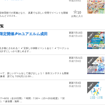
作成3月9日
10
)】 大型体育館での実施となり、 真夏でも涼しい空間でイベントを開催
 0 2 6...
お気に入り
一覧
更新7月13日
定開催🎉inユアエルム成田
受付終了
作成7月12日
き物にさわれる！ ✔ 宝探しや体験イベントあり！ ✔ ワークショ
きずにしっかり楽しめます...
更新7月21日
受付終了
作成7月9日
食べて、楽しいゲームをして遊びましょう！ 浴衣コンテストも開催
でも 7/20(月) 11:00-...
更新7月3日
受付終了
作成7月2日
7〜8/31（全10日間） * 時間：7:30〜（15〜20分程度） * 対
 参加費：無料 ...