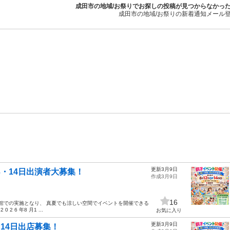
成田市の地域/お祭りでお探しの投稿が見つからなかっ
成田市の地域/お祭りの新着通知メール
更新3月9日
3・14日出演者大募集！
作成3月9日
16
体育館での実施となり、 真夏でも涼しい空間でイベントを開催できる
6 年8 月1 ...
お気に入り
更新3月9日
・14日出店募集！