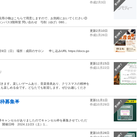
受付終了
作成2月3日
装用小物はこちらで用意しますので、お気軽においでください😊
ンパス3階和室 問い合わせ 弓削（ゆげ）080...
更新2月10日
受付終了
作成1月26日
日） 場所：成田のサロン 申し込みURL https://docs.go
更新12月15日
受付終了
作成11月22日
り
開きます。楽しいゲームあり、音楽発表あり、クリスマスの精神を
人も楽しめる会です。どなたでも歓迎します。ぜひお越しくださ
更新11月1日
ル枠募集🌟
受付終了
作成10月29日
園祭1枠キャンセルがありましたのでキャンセル枠を募集させていただ
日時 2024.11/23（土）1...
更新10月28日
】
受付終了