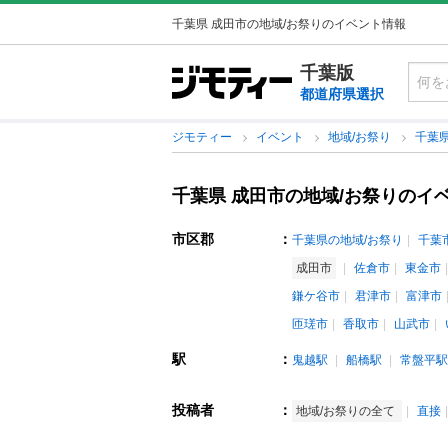
千葉県 成田市の地域/お祭りのイベント情報
千葉版
都道府県選択
ジモティー
イベント
地域/お祭り
千葉
千葉県 成田市の地域/お祭りのイ
市区郡
：
千葉県の地域/お祭り
千葉
成田市
佐倉市
東金市
鎌ケ谷市
君津市
富津市
匝瑳市
香取市
山武市
駅
：
鬼越駅
船橋駅
常盤平駅
投稿者
：
地域/お祭りの全て
直接