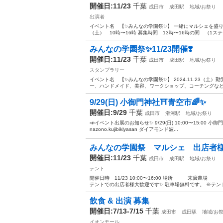
開催日:11/23
千葉
成田市
成田駅
地域/お祭り
出演者
イベント名 【✨みんなの学園祭✨】 一緒にマルシェを盛り上げ
（土） 10時〜16時 募集時間 13時〜16時の間 （1ステ
みんなの学園祭✨11/23開催❣️
開催日:11/23
千葉
成田市
成田駅
地域/お祭り
スタンプラリー
イベント名 【✨みんなの学園祭✨】 2024.11.23（土）
ー、ハンドメイド、美容、ワークショップ、コーチングなど幅
9/29(日) 小御門神社⛩青空市🌈✨
開催日:9/29
千葉
成田市
滑河駅
地域/お祭り
📣イベント出展のお知らせ✨ 9/29(日) 10:00〜15:00 小御門
nazono.kujibikiyasan ダイアモンド波...
みんなの学園祭 マルシェ 出店者様
開催日:11/23
千葉
成田市
成田駅
地域/お祭り
テント
開催日時 11/23 10:00〜16:00 場所 末廣農場
テントでの出店者様大歓迎です✨ 駐車場無料です。 ※テント
飲食 & 出演 募集
開催日:7/13-7/15
千葉
成田市
成田駅
地域/お
イオンモール