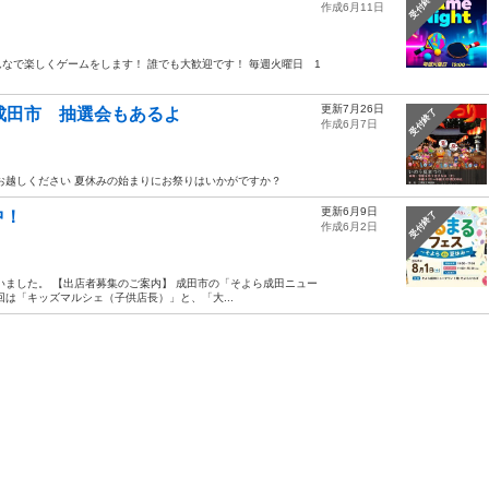
受付終了
作成6月11日
なで楽しくゲームをします！ 誰でも大歓迎です！ 毎週火曜日 1
更新7月26日
 成田市 抽選会もあるよ
受付終了
作成6月7日
お越しください 夏休みの始まりにお祭りはいかがですか？
更新6月9日
中！
受付終了
作成6月2日
いました。 【出店者募集のご案内】 成田市の「そよら成田ニュー
は「キッズマルシェ（子供店長）」と、「大...