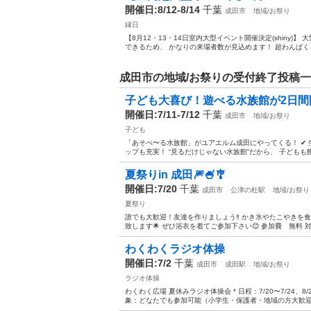
開催日:8/12-8/14
千葉
成田市
地域/お祭り
縁日
【8月12・13・14日室内大型イベント開催決定(shiny
できるため、 かなりの来場者数が見込めます！ 超わんぱくらんど 2
成田市の地域/お祭りの受付終了投稿
子ども大喜び！遊べる水族館が2日間限
開催日:7/11-7/12
千葉
成田市
地域/お祭り
子ども
「あそべ〜る水族館」がユアエルム成田にやってくる！ ✔ 生
ップも充実！ “見るだけじゃない水族館”だから、 子どもも飽
夏祭りin 成田🎆🍧🎐
開催日:7/20
千葉
成田市
公津の杜駅
地域/お祭り
夏祭り
誰でも大歓迎！友達を作りましょう‼️ かき氷やたこやきを
致します🌟 ぜひ浴衣を着てご参加下さい😊 参加費 無料 対象者 誰
わくわくラジオ体操
開催日:7/2
千葉
成田市
成田駅
地域/お祭り
ラジオ体操
わくわく広場 夏休みラジオ体操会 * 日程：7/20〜7/24、8/2
象：どなたでも参加可能（小学生・保護者・地域の方大歓迎） *