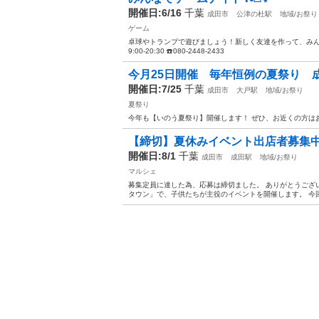
開催日:6/16
千葉
成田市
公津の杜駅
地域/お祭り
ゲーム
卓球やトランプで遊びましょう！新しく友達を作って、みん
9:00-20:30 ☎️080-2448-2433
今月25日開催 毎年恒例の夏祭り
開催日:7/25
千葉
成田市
大戸駅
地域/お祭り
夏祭り
今年も【いのう夏祭り】開催します！ ぜひ、お近くの方は
【締切】夏休みイベント出店者募集
開催日:8/1
千葉
成田市
成田駅
地域/お祭り
マルシェ
募集定員に達した為、応募は締切ました。 ありがとうござ
タウン」で、子供たちが主役のイベントを開催します。 今回