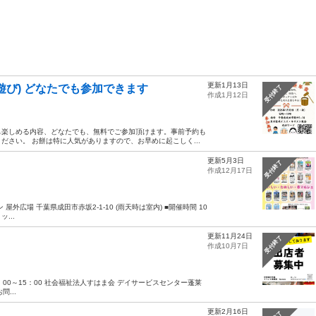
更新1月13日
遊び) どなたでも参加できます
受付終了
作成1月12日
も楽しめる内容、どなたでも、無料でご参加頂けます。事前予約も
さい。 お餅は特に人気がありますので、お早めに起こしく...
更新5月3日
受付終了
作成12月17日
 屋外広場 千葉県成田市赤坂2-1-10 (雨天時は室内) ■開催時間 10
...
更新11月24日
受付終了
作成10月7日
10：00～15：00 社会福祉法人すはま会 デイサービスセンター蓬莱
...
更新2月16日