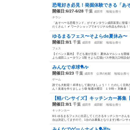
恐竜好き必見！発掘体験できる「あそべ〜
開催日:6/27-6/28
千葉
成田市
地域/お祭り
チラシ
「あそべ〜る恐竜ランド」がイオンタウン成田富里に登場！ 
だくさん！ ✔ ワークショップでオリジナル作品も作れる！ 
ゆるまるフェス〜そよらde夏休み〜
開催日:8/1
千葉
成田市
成田駅
地域/お祭り
フェス
【イベント案内】 子ども達が主役！ 夏休みマルシェを開催しま
よら成田ニュータウン 1階 そよら広場(バス停側入口特設会場) 
みんなで卓球🏓✨
開催日:6/23
千葉
成田市
公津の杜駅
地域/お祭り
ゲーム
誰でも大歓迎！卓球をして遊びましょう！！ たのしく元気
ん！友達を作りましょう😆 毎週火曜日 １９時～ 対象者 
【軽バンサイズ】キッチンカー募集【
開催日:8/1
千葉
成田市
成田駅
地域/お祭り
キッチンカー
8/1 ゆるまるフェスに出店してくださるキッチンカーさんを
台は決定してますので、1台のみ募集となります) 軽バンサイ
みんなでゲームナイト🏓🃏✨