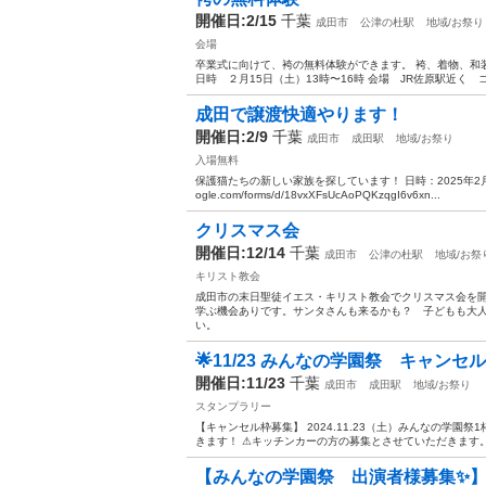
開催日:2/15
千葉
成田市
公津の杜駅
地域/お祭り
会場
卒業式に向けて、袴の無料体験ができます。 袴、着物、和
日時 ２月15日（土）13時〜16時 会場 JR佐原駅近く コ
成田で譲渡快適やります！
開催日:2/9
千葉
成田市
成田駅
地域/お祭り
入場無料
保護猫たちの新しい家族を探しています！ 日時：2025年2月9日（
ogle.com/forms/d/18vxXFsUcAoPQKzqgI6v6xn...
クリスマス会
開催日:12/14
千葉
成田市
公津の杜駅
地域/お祭
キリスト教会
成田市の末日聖徒イエス・キリスト教会でクリスマス会を
学ぶ機会ありです。サンタさんも来るかも？ 子どもも大
い。
🌟11/23 みんなの学園祭 キャンセ
開催日:11/23
千葉
成田市
成田駅
地域/お祭り
スタンプラリー
【キャンセル枠募集】 2024.11.23（土）みんなの学
きます！ ⚠︎キッチンカーの方の募集とさせていただきます。 開催
【みんなの学園祭 出演者様募集✨